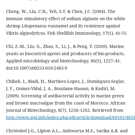
Cheng, W., Liu, C.H., Yeh, S.T. & Chen, J.C. (2004). The
immune stimulatory effect of sodium alginate on the white
shrimp Litopenaeus vannamei and its resistence against
Vibrio alginolyticus. Fish Shellfish Immunology, 17(1), 41-51.
Chi, Z.-M., Liu, G., Zhao, S., Li, J., & Peng, Y. (2010). Marine
yeasts as biocontrol agents and producers of bio-products.
Applied microbiology and biotechnology, 86(5), 1227–41.
doi:10.1007/s00253-010-2483-9
Chiheb, I., Riadi, H., Martinez-Lopez, J., Dominguez-Seglar,
J. F., Gomez-Vidal, J. A., Bouziane-Hassan, & Kadiri, M.
(2009). Screening of antibacterial activity in marine green
and brown macroalgae from the coast of Morocco. African
Journal of Biotechnology, 8(7), 1258–1262. Retrieved from
http://www.ajol.info/index.php/ajb/article/download/60101/483
Christobel J.G., Lipton A.L., Aishwarya M.S., Sarika A.R. and