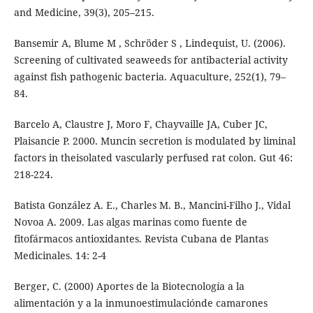
and Medicine, 39(3), 205–215.
Bansemir A, Blume M , Schröder S , Lindequist, U. (2006).
Screening of cultivated seaweeds for antibacterial activity
against fish pathogenic bacteria. Aquaculture, 252(1), 79–
84.
Barcelo A, Claustre J, Moro F, Chayvaille JA, Cuber JC,
Plaisancie P. 2000. Muncin secretion is modulated by liminal
factors in theisolated vascularly perfused rat colon. Gut 46:
218-224.
Batista González A. E., Charles M. B., Mancini-Filho J., Vidal
Novoa A. 2009. Las algas marinas como fuente de
fitofármacos antioxidantes. Revista Cubana de Plantas
Medicinales. 14: 2-4
Berger, C. (2000) Aportes de la Biotecnología a la
alimentación y a la inmunoestimulaciónde camarones