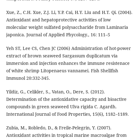
Xue, Z., C.H. Xue, Z.J. Li, Y.P. Cai, H.Y. Liu and H.T. Qi. (2004).
Antioxidant and hepatoprotective activities of low
molecular weight sulfated polysaccharide from Laminaria
japonica. Journal of Applied Phycology., 16: 111–5
Yeh ST, Lee CS, Chen JC (2006) Administration of hot-power
extract of brown seaweed Sargassum duplicatum via
immersion and injection enhances the immune resistenace
of white shrimp Litopenaeus vannamei. Fish Shellfish
Immunol 20:332-345.
Yildiz, G., Celikler, S., Vatan, O., Dere, S. (2012).
Determination of the antioxidative capacity and bioactive
compounds in green seaweed Ulva rigida C. Agardh.
International Journal of Food Properties, 15(6), 1182–1189.
Zubia, M., Robledo, D., & Freile-Pelegrin, Y. (2007).
Antioxidant activities in tropical marine macroalgae from