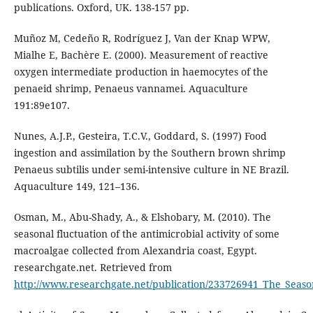
publications. Oxford, UK. 138-157 pp.
Muñoz M, Cedeño R, Rodríguez J, Van der Knap WPW,
Mialhe E, Bachère E. (2000). Measurement of reactive
oxygen intermediate production in haemocytes of the
penaeid shrimp, Penaeus vannamei. Aquaculture
191:89e107.
Nunes, A.J.P., Gesteira, T.C.V., Goddard, S. (1997) Food
ingestion and assimilation by the Southern brown shrimp
Penaeus subtilis under semi-intensive culture in NE Brazil.
Aquaculture 149, 121–136.
Osman, M., Abu-Shady, A., & Elshobary, M. (2010). The
seasonal fluctuation of the antimicrobial activity of some
macroalgae collected from Alexandria coast, Egypt.
researchgate.net. Retrieved from
http://www.researchgate.net/publication/233726941_The_Season