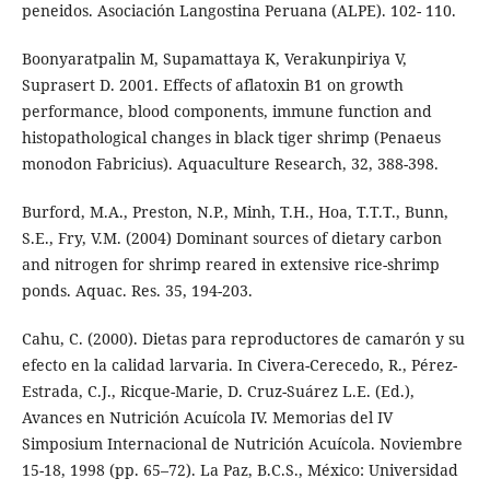
peneidos. Asociación Langostina Peruana (ALPE). 102- 110.
Boonyaratpalin M, Supamattaya K, Verakunpiriya V,
Suprasert D. 2001. Effects of aflatoxin B1 on growth
performance, blood components, immune function and
histopathological changes in black tiger shrimp (Penaeus
monodon Fabricius). Aquaculture Research, 32, 388-398.
Burford, M.A., Preston, N.P., Minh, T.H., Hoa, T.T.T., Bunn,
S.E., Fry, V.M. (2004) Dominant sources of dietary carbon
and nitrogen for shrimp reared in extensive rice-shrimp
ponds. Aquac. Res. 35, 194-203.
Cahu, C. (2000). Dietas para reproductores de camarón y su
efecto en la calidad larvaria. In Civera-Cerecedo, R., Pérez-
Estrada, C.J., Ricque-Marie, D. Cruz-Suárez L.E. (Ed.),
Avances en Nutrición Acuícola IV. Memorias del IV
Simposium Internacional de Nutrición Acuícola. Noviembre
15-18, 1998 (pp. 65–72). La Paz, B.C.S., México: Universidad