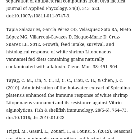
separation of antibacterial compounds from Ulva lactuca.
Journal of Applied Phycology, 24(3), 513–523.
doi:10.1007/s10811-011-9747-3.
Tapia-Salazar M, García-Pérez OD, Velásquez-Soto RA, Nieto-
López MG, Villarreal-Cavazos D, Ricque-Marie D, Cruz-
Suárez LE. 2012. Growth, feed intake, survival, and
histological response of white shrimp Litopenaeus
vannamei fed diets containing grains naturally
contaminated with aflatoxin. Cienc. Mar. 38: 491–504.
Tayag, C. M., Lin, Y.-C., Li, C.-C., Liou, C.-H., & Chen, J.-C.
(2010). Administration of the hot-water extract of Spirulina
platensis enhanced the immune response of white shrimp
Litopenaeus vannamei and its resistance against Vibrio
alginolyticus. Fish & shellfish immunology, 28(5-6), 764–73.
doi:10.1016/j.fsi.2010.01.023
Trigui, M., Gasmi, L., Zouari, I., & Tounsi, S. (2012). Seasonal
variation in phenolic composition, antibacterial and