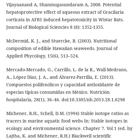
Vijayaanand A, Shanmugasundaram A, 2008. Potential
hepatoprotective effect of aqueous extract of Gracilaria
corticata in AFB1 induced hepatotoxicity in Wistar Rats.
Journal of Biological Sciencies 8 (8): 1352-1355.
McDermid, K. J., and Stuercke, B. (2003). Nutritional
composition of edible Hawaiian seaweeds. Journal of
Applied Phycology, 15(6), 513–524.
Mercado-Mercado, G., Carrillo, L. de la R., Wall-Medrano,
A., López Díaz, J. A., and Álvarez-Parrilla, E. (2013).
Compuestos polifenólicos y capacidad antioxidante de
especias típicas consumidas en México. Nutrición
hospitalaria, 28(1), 36–46. doi:10.3305/nh.2013.28.1.6298
Michener, R.H., Schell, D.M. (1994) Stable isotope ratios as
tracers in marine aquatic food webs In: Stable isotopes in
ecology and environmental science. Chapter 7. Vol 1 (ed. by
Lajtha, K. and Michener, R.H.) Blackwell scientific