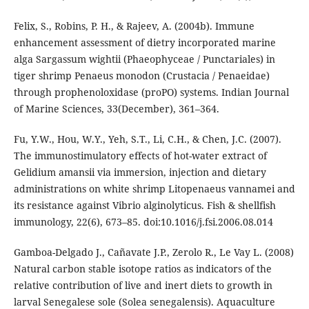
Felix, S., Robins, P. H., & Rajeev, A. (2004b). Immune
enhancement assessment of dietry incorporated marine
alga Sargassum wightii (Phaeophyceae / Punctariales) in
tiger shrimp Penaeus monodon (Crustacia / Penaeidae)
through prophenoloxidase (proPO) systems. Indian Journal
of Marine Sciences, 33(December), 361–364.
Fu, Y.W., Hou, W.Y., Yeh, S.T., Li, C.H., & Chen, J.C. (2007).
The immunostimulatory effects of hot-water extract of
Gelidium amansii via immersion, injection and dietary
administrations on white shrimp Litopenaeus vannamei and
its resistance against Vibrio alginolyticus. Fish & shellfish
immunology, 22(6), 673–85. doi:10.1016/j.fsi.2006.08.014
Gamboa-Delgado J., Cañavate J.P., Zerolo R., Le Vay L. (2008)
Natural carbon stable isotope ratios as indicators of the
relative contribution of live and inert diets to growth in
larval Senegalese sole (Solea senegalensis). Aquaculture