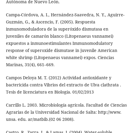
Autónoma de Nuevo León.
Campa-Córdova, A. I., Hernández-Saavedra, N. Y., Aguirre-
Guzmán, G., & Ascencio, F. (2005). Respuesta
inmunomoduladora de la superóxido dismutasa en
juveniles de camarón blanco (Litopenaeus vannamei)
expuestos a inmunoestimulantes Immunomodulatory
response of superoxide dismutase in juvenile American
white shrimp (Litopenaeus vannamei) expos. Ciencias
Marinas, 31(4), 661–669.
Campos Deloya M. T. (2012) Actividad antioxidante y
bactericida contra Vibrios del extracto de Ulva clathrata .
Tesis de licenciatura en Biología. 01/02/2013
Carrillo L. 2003. Microbiología agrícola. Facultad de Ciencias
Agrarias de la Universidad Nacional de Salta: http://www.
unsa. edu. ar/matbib.(02 06 2008).
Castro, R., Zarra, I., & Lamas, J. (2004). Water-soluble