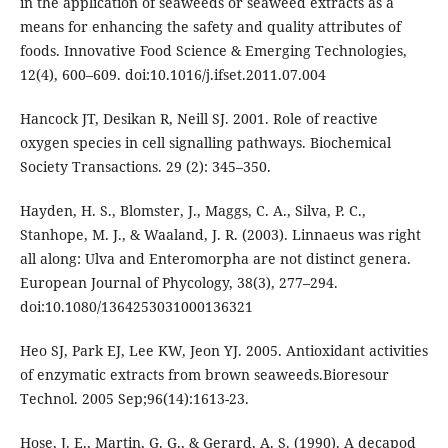
in the application of seaweeds or seaweed extracts as a
means for enhancing the safety and quality attributes of
foods. Innovative Food Science & Emerging Technologies,
12(4), 600–609. doi:10.1016/j.ifset.2011.07.004
Hancock JT, Desikan R, Neill SJ. 2001. Role of reactive
oxygen species in cell signalling pathways. Biochemical
Society Transactions. 29 (2): 345–350.
Hayden, H. S., Blomster, J., Maggs, C. A., Silva, P. C.,
Stanhope, M. J., & Waaland, J. R. (2003). Linnaeus was right
all along: Ulva and Enteromorpha are not distinct genera.
European Journal of Phycology, 38(3), 277–294.
doi:10.1080/1364253031000136321
Heo SJ, Park EJ, Lee KW, Jeon YJ. 2005. Antioxidant activities
of enzymatic extracts from brown seaweeds.Bioresour
Technol. 2005 Sep;96(14):1613-23.
Hose, J. E., Martin, G. G., & Gerard, A. S. (1990). A decapod