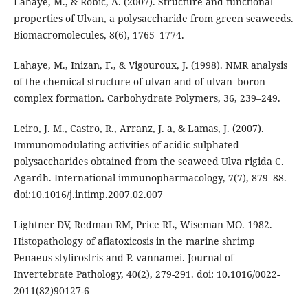
Lahaye, M., & Robic, A. (2007). Structure and functional
properties of Ulvan, a polysaccharide from green seaweeds.
Biomacromolecules, 8(6), 1765–1774.
Lahaye, M., Inizan, F., & Vigouroux, J. (1998). NMR analysis
of the chemical structure of ulvan and of ulvan–boron
complex formation. Carbohydrate Polymers, 36, 239–249.
Leiro, J. M., Castro, R., Arranz, J. a, & Lamas, J. (2007).
Immunomodulating activities of acidic sulphated
polysaccharides obtained from the seaweed Ulva rigida C.
Agardh. International immunopharmacology, 7(7), 879–88.
doi:10.1016/j.intimp.2007.02.007
Lightner DV, Redman RM, Price RL, Wiseman MO. 1982.
Histopathology of aflatoxicosis in the marine shrimp
Penaeus stylirostris and P. vannamei. Journal of
Invertebrate Pathology, 40(2), 279-291. doi: 10.1016/0022-
2011(82)90127-6