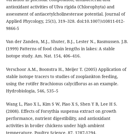
antioxidant activities of Ulva rigida (Chlorophyta) and
assessment of antiacetylcholinesterase potential. Journal of
Applied Phycology, 25(1), 319–328. doi:10.1007/s10811-012-
9866-5
Van der Zanden, M.J., Shuter, B.J., Lester N., Rasmussen. J.B.
(1999) Patterns of food chain lengths in lakes: A stable
isotope study. Am. Nat. 154, 406–416.
Verschoor A.M., Boonstra H., Meijer T. (2005) Application of
stable isotope tracers to studies of zooplankton feeding,
using the rotifer Brachionus calyciflorus as an example.
Hydrobiologia, 546, 535–5
Wang L, Piao X L, Kim S W, Piao X S, Shen Y B, Lee H S.
(2008). Effects of Forsythia suspensa extract on growth
performance, nutrient digestibility, and antioxidant
activities in broiler chickens under high ambient
temperature. Poultry Science, 87, 1287-1294.