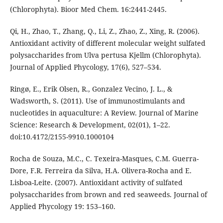
(Chlorophyta). Bioor Med Chem. 16:2441-2445.
Qi, H., Zhao, T., Zhang, Q., Li, Z., Zhao, Z., Xing, R. (2006).
Antioxidant activity of different molecular weight sulfated
polysaccharides from Ulva pertusa Kjellm (Chlorophyta).
Journal of Applied Phycology, 17(6), 527–534.
Ringø, E., Erik Olsen, R., Gonzalez Vecino, J. L., &
Wadsworth, S. (2011). Use of immunostimulants and
nucleotides in aquaculture: A Review. Journal of Marine
Science: Research & Development, 02(01), 1–22.
doi:10.4172/2155-9910.1000104
Rocha de Souza, M.C., C. Texeira-Masques, C.M. Guerra-
Dore, F.R. Ferreira da Silva, H.A. Olivera-Rocha and E.
Lisboa-Leite. (2007). Antioxidant activity of sulfated
polysaccharides from brown and red seaweeds. Journal of
Applied Phycology 19: 153–160.