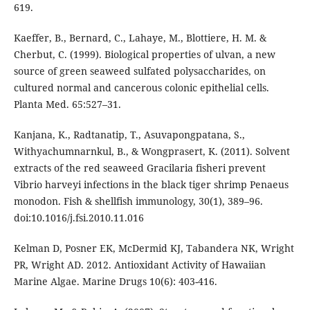
619.
Kaeffer, B., Bernard, C., Lahaye, M., Blottiere, H. M. &
Cherbut, C. (1999). Biological properties of ulvan, a new
source of green seaweed sulfated polysaccharides, on
cultured normal and cancerous colonic epithelial cells.
Planta Med. 65:527–31.
Kanjana, K., Radtanatip, T., Asuvapongpatana, S.,
Withyachumnarnkul, B., & Wongprasert, K. (2011). Solvent
extracts of the red seaweed Gracilaria fisheri prevent
Vibrio harveyi infections in the black tiger shrimp Penaeus
monodon. Fish & shellfish immunology, 30(1), 389–96.
doi:10.1016/j.fsi.2010.11.016
Kelman D, Posner EK, McDermid KJ, Tabandera NK, Wright
PR, Wright AD. 2012. Antioxidant Activity of Hawaiian
Marine Algae. Marine Drugs 10(6): 403-416.