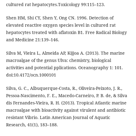
cultured rat hepatocytes.Toxicology 99:115–123.
Shen HM, Shi CY, Shen Y, Ong CN. 1996. Detection of
elevated reactive oxygen species level in cultured rat
hepatocytes treated with aflatoxin B1. Free Radical Biology
and Medicine 21:139–146.
Silva M, Vieira L, Almeida AP, Kijjoa A. (2013). The marine
macroalgae of the genus Ulva: chemistry, biological
activities and potential pplications. Oceanography 1: 101.
doi:10.4172/ocn.1000101
Silva, G. C., Albuquerque-Costa, R., Oliveira-Peixoto, J. R.,
Pessoa-Nascimento, F. E., Macedo-Carneiro, P. B. de, & Silva
dis Fernandes-Vieira, R. H. (2013). Tropical Atlantic marine
macroalgae with bioactivity against virulent and antibiotic
resistant Vibrio. Latin American Journal of Aquatic
Research, 41(1), 183–188.