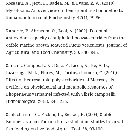
Roseanu, A., Jecu, L., Badea, M., & Evans, R. W. (2010).
Mycotoxins: An overview on their quantification methods.
Romanian Journal of Biochemistry, 47(1), 79-86.
Ruperez, P., Ahrazem, O., Leal, A. (2002). Potential
antioxidant capacity of sulphated polysaccharides from the
edible marine brown seaweed Fucus vesiculosus. Journal of
Agricultural and Food Chemistry, 50, 840–845.
Sánchez Campos, L. N., Díaz, F., Licea, A., Re, A. D.,
Lizárraga, M. L., Flores, M., Tordoya Romero, C. (2010).
Effect of hydrosoluble polysaccharides of Macrocystis
pyrifera on physiological and metabolic responses of
Litopenaeus vannamei infected with Vibrio campbellii.
Hidrobiologica, 20(3), 246–255.
Schlechtriem, C., Focken, U., Becker, K. (2004) Stable
isotopes as a tool for nutrient assimilation studies in larval
fish feeding on live food. Aquat. Ecol. 38, 93-100.