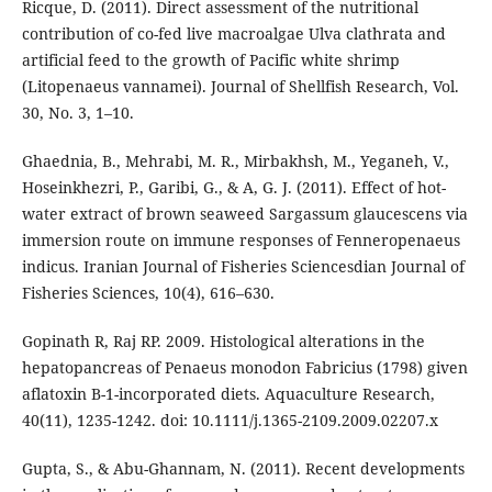
Ricque, D. (2011). Direct assessment of the nutritional
contribution of co-fed live macroalgae Ulva clathrata and
artificial feed to the growth of Pacific white shrimp
(Litopenaeus vannamei). Journal of Shellfish Research, Vol.
30, No. 3, 1–10.
Ghaednia, B., Mehrabi, M. R., Mirbakhsh, M., Yeganeh, V.,
Hoseinkhezri, P., Garibi, G., & A, G. J. (2011). Effect of hot-
water extract of brown seaweed Sargassum glaucescens via
immersion route on immune responses of Fenneropenaeus
indicus. Iranian Journal of Fisheries Sciencesdian Journal of
Fisheries Sciences, 10(4), 616–630.
Gopinath R, Raj RP. 2009. Histological alterations in the
hepatopancreas of Penaeus monodon Fabricius (1798) given
aflatoxin B-1-incorporated diets. Aquaculture Research,
40(11), 1235-1242. doi: 10.1111/j.1365-2109.2009.02207.x
Gupta, S., & Abu-Ghannam, N. (2011). Recent developments