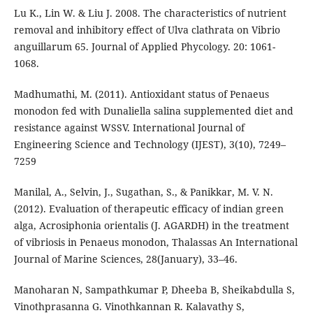
Lu K., Lin W. & Liu J. 2008. The characteristics of nutrient
removal and inhibitory effect of Ulva clathrata on Vibrio
anguillarum 65. Journal of Applied Phycology. 20: 1061-
1068.
Madhumathi, M. (2011). Antioxidant status of Penaeus
monodon fed with Dunaliella salina supplemented diet and
resistance against WSSV. International Journal of
Engineering Science and Technology (IJEST), 3(10), 7249–
7259
Manilal, A., Selvin, J., Sugathan, S., & Panikkar, M. V. N.
(2012). Evaluation of therapeutic efficacy of indian green
alga, Acrosiphonia orientalis (J. AGARDH) in the treatment
of vibriosis in Penaeus monodon, Thalassas An International
Journal of Marine Sciences, 28(January), 33–46.
Manoharan N, Sampathkumar P, Dheeba B, Sheikabdulla S,
Vinothprasanna G. Vinothkannan R. Kalavathy S,