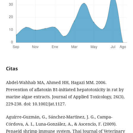
Citas
Abdel-Wahhab MA, Ahmed HH, Hagazi MM. 2006.
Prevention of aflatoxin B1-initiated hepatotoxicity in rat by
marine algae extracts. Journal of Applied Toxicology, 26(3),
229-238. doi: 10.1002/jat.1127.
Aguirre-Guzmán, G., Sánchez-Martinez, J. G., Campa-
Córdova, A. I., Luna-González, A., & Ascencio, F. (2009).
Penaeid shrimp immune system. Thai Journal of Veterinary