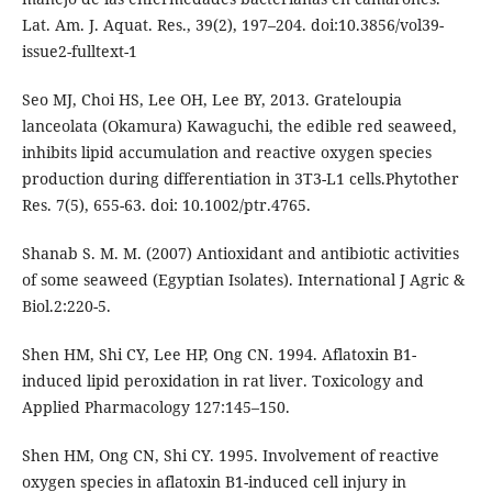
Lat. Am. J. Aquat. Res., 39(2), 197–204. doi:10.3856/vol39-
issue2-fulltext-1
Seo MJ, Choi HS, Lee OH, Lee BY, 2013. Grateloupia
lanceolata (Okamura) Kawaguchi, the edible red seaweed,
inhibits lipid accumulation and reactive oxygen species
production during differentiation in 3T3-L1 cells.Phytother
Res. 7(5), 655-63. doi: 10.1002/ptr.4765.
Shanab S. M. M. (2007) Antioxidant and antibiotic activities
of some seaweed (Egyptian Isolates). International J Agric &
Biol.2:220-5.
Shen HM, Shi CY, Lee HP, Ong CN. 1994. Aflatoxin B1-
induced lipid peroxidation in rat liver. Toxicology and
Applied Pharmacology 127:145–150.
Shen HM, Ong CN, Shi CY. 1995. Involvement of reactive
oxygen species in aflatoxin B1-induced cell injury in