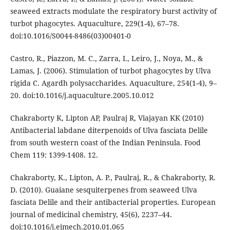
seaweed extracts modulate the respiratory burst activity of
turbot phagocytes. Aquaculture, 229(1-4), 67–78.
doi:10.1016/S0044-8486(03)00401-0
Castro, R., Piazzon, M. C., Zarra, I., Leiro, J., Noya, M., &
Lamas, J. (2006). Stimulation of turbot phagocytes by Ulva
rigida C. Agardh polysaccharides. Aquaculture, 254(1-4), 9–
20. doi:10.1016/j.aquaculture.2005.10.012
Chakraborty K, Lipton AP, Paulraj R, Viajayan KK (2010)
Antibacterial labdane diterpenoids of Ulva fasciata Delile
from south western coast of the Indian Peninsula. Food
Chem 119: 1399-1408. 12.
Chakraborty, K., Lipton, A. P., Paulraj, R., & Chakraborty, R.
D. (2010). Guaiane sesquiterpenes from seaweed Ulva
fasciata Delile and their antibacterial properties. European
journal of medicinal chemistry, 45(6), 2237–44.
doi:10.1016/j.ejmech.2010.01.065