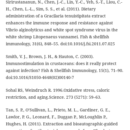
Sirirustananun, N., Chen, J.-C., Lin, Y.-C., Yeh, S.-T., Liou, C.-
H., Chen, L.-L., Sim, S. S., et al. (2011). Dietary
administration of a Gracilaria tenuistipitata extract
enhances the immune response and resistance against
Vibrio alginolyticus and white spot syndrome virus in the
white shrimp Litopenaeus vannamei. Fish & shellfish
immunology, 31(6), 848–55. doi:10.1016/j.fsi.2011.07.025
Smith, V. J., Brown, J. H., & Hauton, C. (2003).
Immunostimulation in crustaceans: does it really protect
against infection? Fish & Shellfish Immunology, 15(1), 71–90.
doi:10.1016/S1050-4648(02)00140-7
Sohal RS, Weindruch R. 1996.Oxidative stress, caloric
restriction, and aging.Science. 273 (5271): 59–63.
Tan, S. P., O’Sullivan, L., Prieto, M. L., Gardiner, G. E.,
Lawlor, P. G., Leonard, F., Duggan P., McLoughlin P.,
Hughes, H. (2011). Extraction and bioautographic-guided