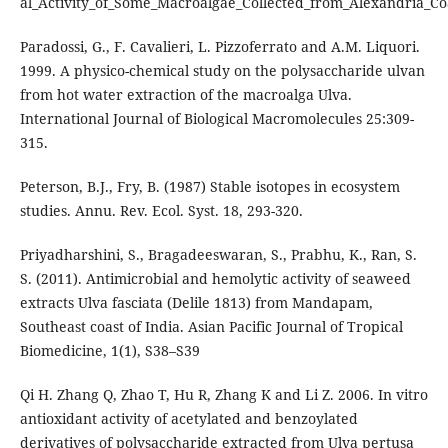
al_Activity_of_Some_Macroalgae_Collected_from_Alexandria_Co
Paradossi, G., F. Cavalieri, L. Pizzoferrato and A.M. Liquori.
1999. A physico-chemical study on the polysaccharide ulvan
from hot water extraction of the macroalga Ulva.
International Journal of Biological Macromolecules 25:309-
315.
Peterson, B.J., Fry, B. (1987) Stable isotopes in ecosystem
studies. Annu. Rev. Ecol. Syst. 18, 293-320.
Priyadharshini, S., Bragadeeswaran, S., Prabhu, K., Ran, S.
S. (2011). Antimicrobial and hemolytic activity of seaweed
extracts Ulva fasciata (Delile 1813) from Mandapam,
Southeast coast of India. Asian Pacific Journal of Tropical
Biomedicine, 1(1), S38–S39
Qi H. Zhang Q, Zhao T, Hu R, Zhang K and Li Z. 2006. In vitro
antioxidant activity of acetylated and benzoylated
derivatives of polysaccharide extracted from Ulva pertusa