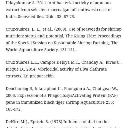
Udayakumar A. 2011. Antibacterial activity of aqueous
extract from selected macroalgae of southwest coast of
India. Seaweed Res. Utiln. 33: 67-75.
Cruz-Suárez, L. E., et al., (2009). Use of seaweeds for shrimp
nutrition: status and potential, The Rising Tide: Proceedings
of the Special Session on Sustainable Shrimp Farming, The
World Aquaculture Society. 131-141.
Cruz Suarez L.E., Campos Deloya M.T., Oranday A., Rivas C.,
Ricque D., 2014. Vibriocidal activity of Ulva clathrata
extracts. En preparación.
Deachamag P., Intaraphad U., Phongdara A., Chotigeat W.,
2006. Expression of a PhagocitosysActivating Protein (PAP)
gene in immunized black tiger shrimp Aquaculture 255:
165-172.
DeNiro M.J., Epstein S. (1978) Influence of diet on the