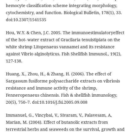
hemocyte classification scheme integrating morphology,
cytochemistry, and function. Biological Bulletin, 178(1), 33.
doi:10.2307/1541535
Hou, W.Y. & Chen, J.C. 2005. The immunoestimulatoryeffect
of the hot- water extract of Gracilaria tenuistipiata on the
white shrimp Litopenaeus vannamei and its resistance
against Vibrio alginolyticus. Fish Shellfish Immunol., 19(2),
127-138.
Huang, X., Zhou, H., & Zhang, H. (2006). The effect of
Sargassum fusiforme polysaccharide extracts on vibriosis
resistance and immune activity of the shrimp,
Fenneropenaeus chinensis. Fish & shellfish immunology,
20(5), 750–7. doi:10.1016/j.fsi.2005.09.008
Immanuel, G., Vincybai, V., Sivaram, V., Palavesam, A,
Marian, M. (2004). Effect of butanolic extracts from
terrestrial herbs and seaweeds on the survival, growth and