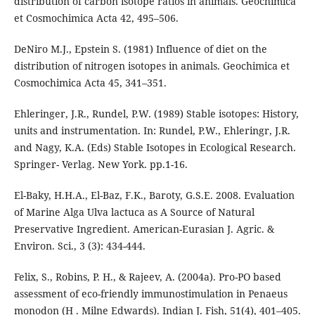
distribution of carbon isotope ratios in animals. Geochimica
et Cosmochimica Acta 42, 495–506.
DeNiro M.J., Epstein S. (1981) Influence of diet on the
distribution of nitrogen isotopes in animals. Geochimica et
Cosmochimica Acta 45, 341–351.
Ehleringer, J.R., Rundel, P.W. (1989) Stable isotopes: History,
units and instrumentation. In: Rundel, P.W., Ehleringr, J.R.
and Nagy, K.A. (Eds) Stable Isotopes in Ecological Research.
Springer- Verlag. New York. pp.1-16.
El-Baky, H.H.A., El-Baz, F.K., Baroty, G.S.E. 2008. Evaluation
of Marine Alga Ulva lactuca as A Source of Natural
Preservative Ingredient. American-Eurasian J. Agric. &
Environ. Sci., 3 (3): 434-444.
Felix, S., Robins, P. H., & Rajeev, A. (2004a). Pro-PO based
assessment of eco-friendly immunostimulation in Penaeus
monodon (H . Milne Edwards). Indian J. Fish, 51(4), 401–405.