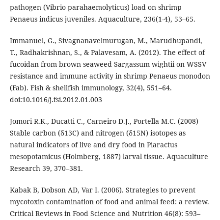
pathogen (Vibrio parahaemolyticus) load on shrimp
Penaeus indicus juveniles. Aquaculture, 236(1-4), 53–65.
Immanuel, G., Sivagnanavelmurugan, M., Marudhupandi,
T., Radhakrishnan, S., & Palavesam, A. (2012). The effect of
fucoidan from brown seaweed Sargassum wightii on WSSV
resistance and immune activity in shrimp Penaeus monodon
(Fab). Fish & shellfish immunology, 32(4), 551–64.
doi:10.1016/j.fsi.2012.01.003
Jomori R.K., Ducatti C., Carneiro D.J., Portella M.C. (2008)
Stable carbon (δ13C) and nitrogen (δ15N) isotopes as
natural indicators of live and dry food in Piaractus
mesopotamicus (Holmberg, 1887) larval tissue. Aquaculture
Research 39, 370–381.
Kabak B, Dobson AD, Var I. (2006). Strategies to prevent
mycotoxin contamination of food and animal feed: a review.
Critical Reviews in Food Science and Nutrition 46(8): 593–