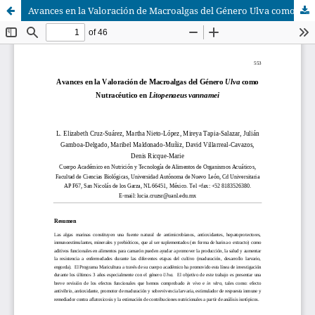
Avances en la Valoración de Macroalgas del Género Ulva como Nutracéutico en Litopenaeus vannamei