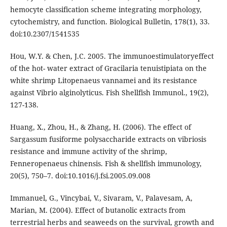
hemocyte classification scheme integrating morphology,
cytochemistry, and function. Biological Bulletin, 178(1), 33.
doi:10.2307/1541535
Hou, W.Y. & Chen, J.C. 2005. The immunoestimulatoryeffect
of the hot- water extract of Gracilaria tenuistipiata on the
white shrimp Litopenaeus vannamei and its resistance
against Vibrio alginolyticus. Fish Shellfish Immunol., 19(2),
127-138.
Huang, X., Zhou, H., & Zhang, H. (2006). The effect of
Sargassum fusiforme polysaccharide extracts on vibriosis
resistance and immune activity of the shrimp,
Fenneropenaeus chinensis. Fish & shellfish immunology,
20(5), 750–7. doi:10.1016/j.fsi.2005.09.008
Immanuel, G., Vincybai, V., Sivaram, V., Palavesam, A,
Marian, M. (2004). Effect of butanolic extracts from
terrestrial herbs and seaweeds on the survival, growth and