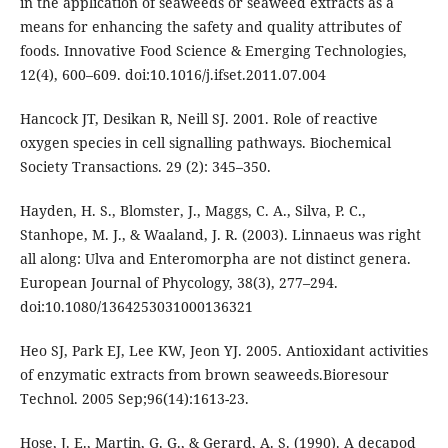
in the application of seaweeds or seaweed extracts as a
means for enhancing the safety and quality attributes of
foods. Innovative Food Science & Emerging Technologies,
12(4), 600–609. doi:10.1016/j.ifset.2011.07.004
Hancock JT, Desikan R, Neill SJ. 2001. Role of reactive
oxygen species in cell signalling pathways. Biochemical
Society Transactions. 29 (2): 345–350.
Hayden, H. S., Blomster, J., Maggs, C. A., Silva, P. C.,
Stanhope, M. J., & Waaland, J. R. (2003). Linnaeus was right
all along: Ulva and Enteromorpha are not distinct genera.
European Journal of Phycology, 38(3), 277–294.
doi:10.1080/1364253031000136321
Heo SJ, Park EJ, Lee KW, Jeon YJ. 2005. Antioxidant activities
of enzymatic extracts from brown seaweeds.Bioresour
Technol. 2005 Sep;96(14):1613-23.
Hose, J. E., Martin, G. G., & Gerard, A. S. (1990). A decapod