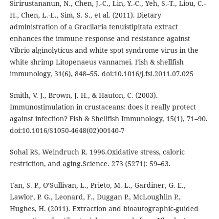
Sirirustananun, N., Chen, J.-C., Lin, Y.-C., Yeh, S.-T., Liou, C.-
H., Chen, L.-L., Sim, S. S., et al. (2011). Dietary
administration of a Gracilaria tenuistipitata extract
enhances the immune response and resistance against
Vibrio alginolyticus and white spot syndrome virus in the
white shrimp Litopenaeus vannamei. Fish & shellfish
immunology, 31(6), 848–55. doi:10.1016/j.fsi.2011.07.025
Smith, V. J., Brown, J. H., & Hauton, C. (2003).
Immunostimulation in crustaceans: does it really protect
against infection? Fish & Shellfish Immunology, 15(1), 71–90.
doi:10.1016/S1050-4648(02)00140-7
Sohal RS, Weindruch R. 1996.Oxidative stress, caloric
restriction, and aging.Science. 273 (5271): 59–63.
Tan, S. P., O’Sullivan, L., Prieto, M. L., Gardiner, G. E.,
Lawlor, P. G., Leonard, F., Duggan P., McLoughlin P.,
Hughes, H. (2011). Extraction and bioautographic-guided