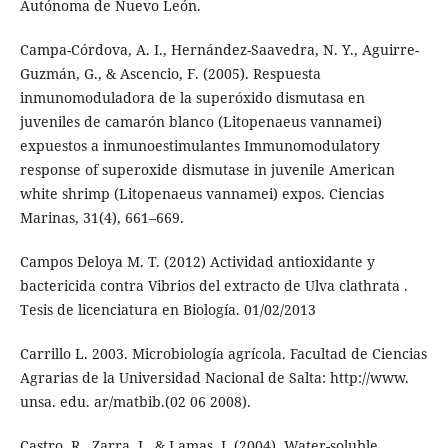
Autónoma de Nuevo León.
Campa-Córdova, A. I., Hernández-Saavedra, N. Y., Aguirre-
Guzmán, G., & Ascencio, F. (2005). Respuesta
inmunomoduladora de la superóxido dismutasa en
juveniles de camarón blanco (Litopenaeus vannamei)
expuestos a inmunoestimulantes Immunomodulatory
response of superoxide dismutase in juvenile American
white shrimp (Litopenaeus vannamei) expos. Ciencias
Marinas, 31(4), 661–669.
Campos Deloya M. T. (2012) Actividad antioxidante y
bactericida contra Vibrios del extracto de Ulva clathrata .
Tesis de licenciatura en Biología. 01/02/2013
Carrillo L. 2003. Microbiología agrícola. Facultad de Ciencias
Agrarias de la Universidad Nacional de Salta: http://www.
unsa. edu. ar/matbib.(02 06 2008).
Castro, R., Zarra, I., & Lamas, J. (2004). Water-soluble