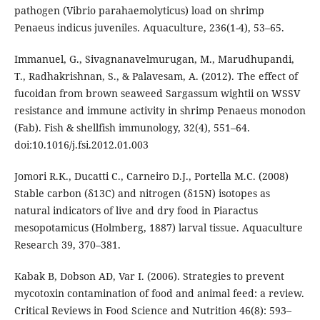
pathogen (Vibrio parahaemolyticus) load on shrimp
Penaeus indicus juveniles. Aquaculture, 236(1-4), 53–65.
Immanuel, G., Sivagnanavelmurugan, M., Marudhupandi,
T., Radhakrishnan, S., & Palavesam, A. (2012). The effect of
fucoidan from brown seaweed Sargassum wightii on WSSV
resistance and immune activity in shrimp Penaeus monodon
(Fab). Fish & shellfish immunology, 32(4), 551–64.
doi:10.1016/j.fsi.2012.01.003
Jomori R.K., Ducatti C., Carneiro D.J., Portella M.C. (2008)
Stable carbon (δ13C) and nitrogen (δ15N) isotopes as
natural indicators of live and dry food in Piaractus
mesopotamicus (Holmberg, 1887) larval tissue. Aquaculture
Research 39, 370–381.
Kabak B, Dobson AD, Var I. (2006). Strategies to prevent
mycotoxin contamination of food and animal feed: a review.
Critical Reviews in Food Science and Nutrition 46(8): 593–