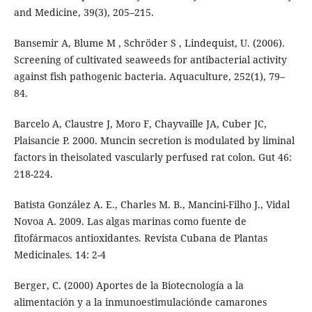
and Medicine, 39(3), 205–215.
Bansemir A, Blume M , Schröder S , Lindequist, U. (2006).
Screening of cultivated seaweeds for antibacterial activity
against fish pathogenic bacteria. Aquaculture, 252(1), 79–
84.
Barcelo A, Claustre J, Moro F, Chayvaille JA, Cuber JC,
Plaisancie P. 2000. Muncin secretion is modulated by liminal
factors in theisolated vascularly perfused rat colon. Gut 46:
218-224.
Batista González A. E., Charles M. B., Mancini-Filho J., Vidal
Novoa A. 2009. Las algas marinas como fuente de
fitofármacos antioxidantes. Revista Cubana de Plantas
Medicinales. 14: 2-4
Berger, C. (2000) Aportes de la Biotecnología a la
alimentación y a la inmunoestimulaciónde camarones