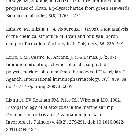
Lahaye, M., & Robic, A. (2007). Structure and functional
properties of Ulvan, a polysaccharide from green seaweeds.
Biomacromolecules, 8(6), 1765–1774.
Lahaye, M., Inizan, F., & Vigouroux, J. (1998). NMR analysis
of the chemical structure of ulvan and of ulvan–boron
complex formation. Carbohydrate Polymers, 36, 239–249.
Leiro, J. M., Castro, R., Arranz, J. a, & Lamas, J. (2007).
Immunomodulating activities of acidic sulphated
polysaccharides obtained from the seaweed Ulva rigida C.
Agardh. International immunopharmacology, 7(7), 879–88.
doi:10.1016/j.intimp.2007.02.007
Lightner DV, Redman RM, Price RL, Wiseman MO. 1982.
Histopathology of aflatoxicosis in the marine shrimp
Penaeus stylirostris and P. vannamei. Journal of
Invertebrate Pathology, 40(2), 279-291. doi: 10.1016/0022-
2011(82)90127-6