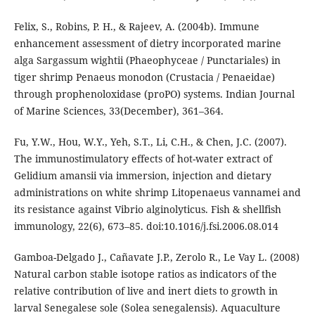
Felix, S., Robins, P. H., & Rajeev, A. (2004b). Immune
enhancement assessment of dietry incorporated marine
alga Sargassum wightii (Phaeophyceae / Punctariales) in
tiger shrimp Penaeus monodon (Crustacia / Penaeidae)
through prophenoloxidase (proPO) systems. Indian Journal
of Marine Sciences, 33(December), 361–364.
Fu, Y.W., Hou, W.Y., Yeh, S.T., Li, C.H., & Chen, J.C. (2007).
The immunostimulatory effects of hot-water extract of
Gelidium amansii via immersion, injection and dietary
administrations on white shrimp Litopenaeus vannamei and
its resistance against Vibrio alginolyticus. Fish & shellfish
immunology, 22(6), 673–85. doi:10.1016/j.fsi.2006.08.014
Gamboa-Delgado J., Cañavate J.P., Zerolo R., Le Vay L. (2008)
Natural carbon stable isotope ratios as indicators of the
relative contribution of live and inert diets to growth in
larval Senegalese sole (Solea senegalensis). Aquaculture