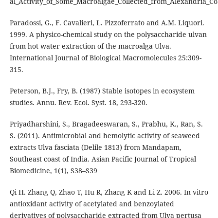
al_Activity_of_Some_Macroalgae_Collected_from_Alexandria_Co
Paradossi, G., F. Cavalieri, L. Pizzoferrato and A.M. Liquori.
1999. A physico-chemical study on the polysaccharide ulvan
from hot water extraction of the macroalga Ulva.
International Journal of Biological Macromolecules 25:309-
315.
Peterson, B.J., Fry, B. (1987) Stable isotopes in ecosystem
studies. Annu. Rev. Ecol. Syst. 18, 293-320.
Priyadharshini, S., Bragadeeswaran, S., Prabhu, K., Ran, S.
S. (2011). Antimicrobial and hemolytic activity of seaweed
extracts Ulva fasciata (Delile 1813) from Mandapam,
Southeast coast of India. Asian Pacific Journal of Tropical
Biomedicine, 1(1), S38–S39
Qi H. Zhang Q, Zhao T, Hu R, Zhang K and Li Z. 2006. In vitro
antioxidant activity of acetylated and benzoylated
derivatives of polysaccharide extracted from Ulva pertusa