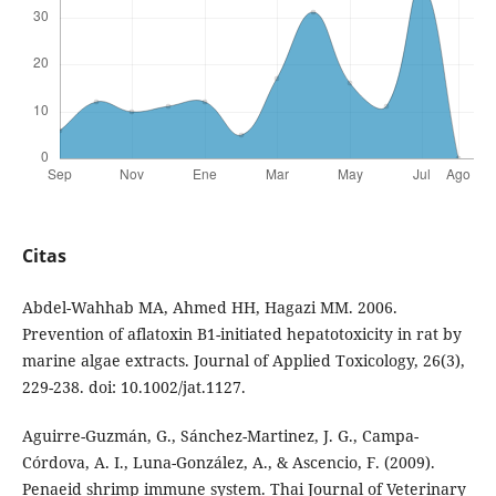
Citas
Abdel-Wahhab MA, Ahmed HH, Hagazi MM. 2006.
Prevention of aflatoxin B1-initiated hepatotoxicity in rat by
marine algae extracts. Journal of Applied Toxicology, 26(3),
229-238. doi: 10.1002/jat.1127.
Aguirre-Guzmán, G., Sánchez-Martinez, J. G., Campa-
Córdova, A. I., Luna-González, A., & Ascencio, F. (2009).
Penaeid shrimp immune system. Thai Journal of Veterinary