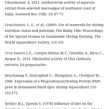
Udayakumar A. 2011. Antibacterial activity of aqueous
extract from selected macroalgae of southwest coast of
India. Seaweed Res. Utiln. 33: 67-75.
Cruz-Suárez, L. E., et al., (2009). Use of seaweeds for shrimp
nutrition: status and potential, The Rising Tide: Proceedings
of the Special Session on Sustainable Shrimp Farming, The
World Aquaculture Society. 131-141.
Cruz Suarez L.E., Campos Deloya M.T., Oranday A., Rivas C.,
Ricque D., 2014. Vibriocidal activity of Ulva clathrata
extracts. En preparación.
Deachamag P., Intaraphad U., Phongdara A., Chotigeat W.,
2006. Expression of a PhagocitosysActivating Protein (PAP)
gene in immunized black tiger shrimp Aquaculture 255:
165-172.
DeNiro M.J., Epstein S. (1978) Influence of diet on the