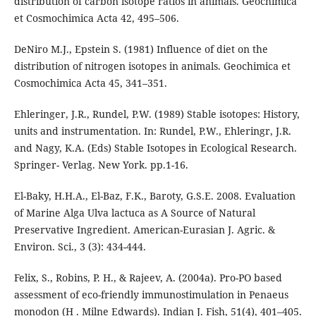
distribution of carbon isotope ratios in animals. Geochimica
et Cosmochimica Acta 42, 495–506.
DeNiro M.J., Epstein S. (1981) Influence of diet on the
distribution of nitrogen isotopes in animals. Geochimica et
Cosmochimica Acta 45, 341–351.
Ehleringer, J.R., Rundel, P.W. (1989) Stable isotopes: History,
units and instrumentation. In: Rundel, P.W., Ehleringr, J.R.
and Nagy, K.A. (Eds) Stable Isotopes in Ecological Research.
Springer- Verlag. New York. pp.1-16.
El-Baky, H.H.A., El-Baz, F.K., Baroty, G.S.E. 2008. Evaluation
of Marine Alga Ulva lactuca as A Source of Natural
Preservative Ingredient. American-Eurasian J. Agric. &
Environ. Sci., 3 (3): 434-444.
Felix, S., Robins, P. H., & Rajeev, A. (2004a). Pro-PO based
assessment of eco-friendly immunostimulation in Penaeus
monodon (H . Milne Edwards). Indian J. Fish, 51(4), 401–405.