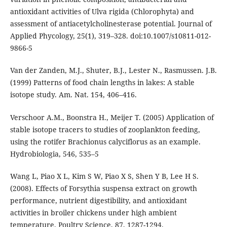
antioxidant activities of Ulva rigida (Chlorophyta) and
assessment of antiacetylcholinesterase potential. Journal of
Applied Phycology, 25(1), 319–328. doi:10.1007/s10811-012-
9866-5
Van der Zanden, M.J., Shuter, B.J., Lester N., Rasmussen. J.B.
(1999) Patterns of food chain lengths in lakes: A stable
isotope study. Am. Nat. 154, 406–416.
Verschoor A.M., Boonstra H., Meijer T. (2005) Application of
stable isotope tracers to studies of zooplankton feeding,
using the rotifer Brachionus calyciflorus as an example.
Hydrobiologia, 546, 535–5
Wang L, Piao X L, Kim S W, Piao X S, Shen Y B, Lee H S.
(2008). Effects of Forsythia suspensa extract on growth
performance, nutrient digestibility, and antioxidant
activities in broiler chickens under high ambient
temperature. Poultry Science, 87, 1287-1294.