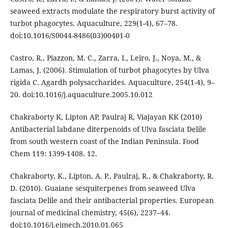
seaweed extracts modulate the respiratory burst activity of
turbot phagocytes. Aquaculture, 229(1-4), 67–78.
doi:10.1016/S0044-8486(03)00401-0
Castro, R., Piazzon, M. C., Zarra, I., Leiro, J., Noya, M., &
Lamas, J. (2006). Stimulation of turbot phagocytes by Ulva
rigida C. Agardh polysaccharides. Aquaculture, 254(1-4), 9–
20. doi:10.1016/j.aquaculture.2005.10.012
Chakraborty K, Lipton AP, Paulraj R, Viajayan KK (2010)
Antibacterial labdane diterpenoids of Ulva fasciata Delile
from south western coast of the Indian Peninsula. Food
Chem 119: 1399-1408. 12.
Chakraborty, K., Lipton, A. P., Paulraj, R., & Chakraborty, R.
D. (2010). Guaiane sesquiterpenes from seaweed Ulva
fasciata Delile and their antibacterial properties. European
journal of medicinal chemistry, 45(6), 2237–44.
doi:10.1016/j.ejmech.2010.01.065