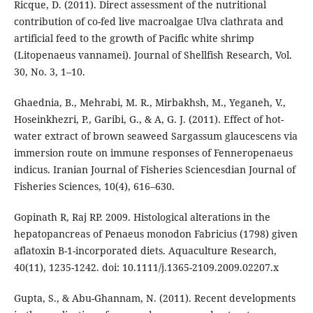
Ricque, D. (2011). Direct assessment of the nutritional
contribution of co-fed live macroalgae Ulva clathrata and
artificial feed to the growth of Pacific white shrimp
(Litopenaeus vannamei). Journal of Shellfish Research, Vol.
30, No. 3, 1–10.
Ghaednia, B., Mehrabi, M. R., Mirbakhsh, M., Yeganeh, V.,
Hoseinkhezri, P., Garibi, G., & A, G. J. (2011). Effect of hot-
water extract of brown seaweed Sargassum glaucescens via
immersion route on immune responses of Fenneropenaeus
indicus. Iranian Journal of Fisheries Sciencesdian Journal of
Fisheries Sciences, 10(4), 616–630.
Gopinath R, Raj RP. 2009. Histological alterations in the
hepatopancreas of Penaeus monodon Fabricius (1798) given
aflatoxin B-1-incorporated diets. Aquaculture Research,
40(11), 1235-1242. doi: 10.1111/j.1365-2109.2009.02207.x
Gupta, S., & Abu-Ghannam, N. (2011). Recent developments