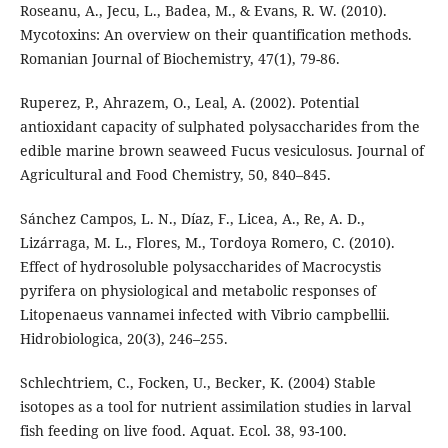
Roseanu, A., Jecu, L., Badea, M., & Evans, R. W. (2010).
Mycotoxins: An overview on their quantification methods.
Romanian Journal of Biochemistry, 47(1), 79-86.
Ruperez, P., Ahrazem, O., Leal, A. (2002). Potential
antioxidant capacity of sulphated polysaccharides from the
edible marine brown seaweed Fucus vesiculosus. Journal of
Agricultural and Food Chemistry, 50, 840–845.
Sánchez Campos, L. N., Díaz, F., Licea, A., Re, A. D.,
Lizárraga, M. L., Flores, M., Tordoya Romero, C. (2010).
Effect of hydrosoluble polysaccharides of Macrocystis
pyrifera on physiological and metabolic responses of
Litopenaeus vannamei infected with Vibrio campbellii.
Hidrobiologica, 20(3), 246–255.
Schlechtriem, C., Focken, U., Becker, K. (2004) Stable
isotopes as a tool for nutrient assimilation studies in larval
fish feeding on live food. Aquat. Ecol. 38, 93-100.