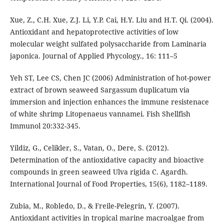
Xue, Z., C.H. Xue, Z.J. Li, Y.P. Cai, H.Y. Liu and H.T. Qi. (2004).
Antioxidant and hepatoprotective activities of low
molecular weight sulfated polysaccharide from Laminaria
japonica. Journal of Applied Phycology., 16: 111–5
Yeh ST, Lee CS, Chen JC (2006) Administration of hot-power
extract of brown seaweed Sargassum duplicatum via
immersion and injection enhances the immune resistenace
of white shrimp Litopenaeus vannamei. Fish Shellfish
Immunol 20:332-345.
Yildiz, G., Celikler, S., Vatan, O., Dere, S. (2012).
Determination of the antioxidative capacity and bioactive
compounds in green seaweed Ulva rigida C. Agardh.
International Journal of Food Properties, 15(6), 1182–1189.
Zubia, M., Robledo, D., & Freile-Pelegrin, Y. (2007).
Antioxidant activities in tropical marine macroalgae from