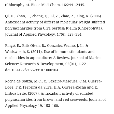
(Chlorophyta). Bioor Med Chem. 16:2441-2445.
Qi, H., Zhao, T., Zhang, Q., Li, Z., Zhao, Z., Xing, R. (2006).
Antioxidant activity of different molecular weight sulfated
polysaccharides from Ulva pertusa Kjellm (Chlorophyta).
Journal of Applied Phycology, 17(6), 527–534.
Ringø, E., Erik Olsen, R., Gonzalez Vecino, J. L., &
Wadsworth, S. (2011). Use of immunostimulants and
nucleotides in aquaculture: A Review. Journal of Marine
Science: Research & Development, 02(01), 1–22.
doi:10.4172/2155-9910.1000104
Rocha de Souza, M.C., C. Texeira-Masques, C.M. Guerra-
Dore, F.R. Ferreira da Silva, H.A. Olivera-Rocha and E.
Lisboa-Leite. (2007). Antioxidant activity of sulfated
polysaccharides from brown and red seaweeds. Journal of
Applied Phycology 19: 153–160.