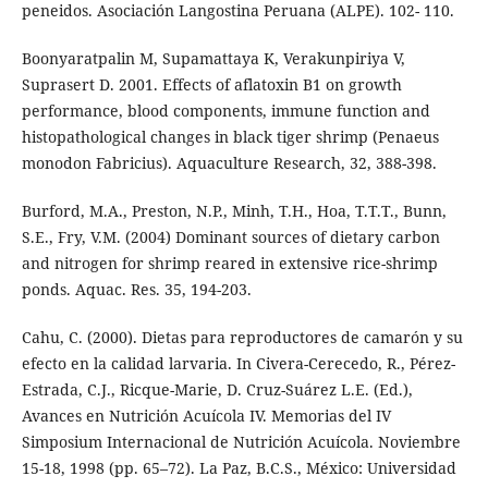
peneidos. Asociación Langostina Peruana (ALPE). 102- 110.
Boonyaratpalin M, Supamattaya K, Verakunpiriya V,
Suprasert D. 2001. Effects of aflatoxin B1 on growth
performance, blood components, immune function and
histopathological changes in black tiger shrimp (Penaeus
monodon Fabricius). Aquaculture Research, 32, 388-398.
Burford, M.A., Preston, N.P., Minh, T.H., Hoa, T.T.T., Bunn,
S.E., Fry, V.M. (2004) Dominant sources of dietary carbon
and nitrogen for shrimp reared in extensive rice-shrimp
ponds. Aquac. Res. 35, 194-203.
Cahu, C. (2000). Dietas para reproductores de camarón y su
efecto en la calidad larvaria. In Civera-Cerecedo, R., Pérez-
Estrada, C.J., Ricque-Marie, D. Cruz-Suárez L.E. (Ed.),
Avances en Nutrición Acuícola IV. Memorias del IV
Simposium Internacional de Nutrición Acuícola. Noviembre
15-18, 1998 (pp. 65–72). La Paz, B.C.S., México: Universidad