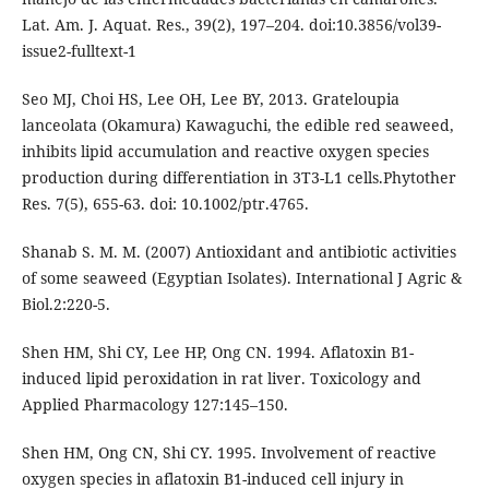
Lat. Am. J. Aquat. Res., 39(2), 197–204. doi:10.3856/vol39-
issue2-fulltext-1
Seo MJ, Choi HS, Lee OH, Lee BY, 2013. Grateloupia
lanceolata (Okamura) Kawaguchi, the edible red seaweed,
inhibits lipid accumulation and reactive oxygen species
production during differentiation in 3T3-L1 cells.Phytother
Res. 7(5), 655-63. doi: 10.1002/ptr.4765.
Shanab S. M. M. (2007) Antioxidant and antibiotic activities
of some seaweed (Egyptian Isolates). International J Agric &
Biol.2:220-5.
Shen HM, Shi CY, Lee HP, Ong CN. 1994. Aflatoxin B1-
induced lipid peroxidation in rat liver. Toxicology and
Applied Pharmacology 127:145–150.
Shen HM, Ong CN, Shi CY. 1995. Involvement of reactive
oxygen species in aflatoxin B1-induced cell injury in