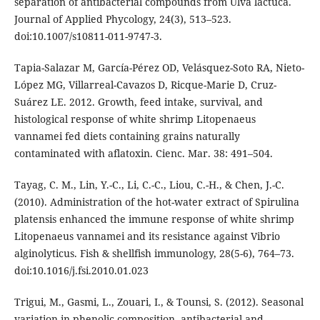
separation of antibacterial compounds from Ulva lactuca.
Journal of Applied Phycology, 24(3), 513–523.
doi:10.1007/s10811-011-9747-3.
Tapia-Salazar M, García-Pérez OD, Velásquez-Soto RA, Nieto-
López MG, Villarreal-Cavazos D, Ricque-Marie D, Cruz-
Suárez LE. 2012. Growth, feed intake, survival, and
histological response of white shrimp Litopenaeus
vannamei fed diets containing grains naturally
contaminated with aflatoxin. Cienc. Mar. 38: 491–504.
Tayag, C. M., Lin, Y.-C., Li, C.-C., Liou, C.-H., & Chen, J.-C.
(2010). Administration of the hot-water extract of Spirulina
platensis enhanced the immune response of white shrimp
Litopenaeus vannamei and its resistance against Vibrio
alginolyticus. Fish & shellfish immunology, 28(5-6), 764–73.
doi:10.1016/j.fsi.2010.01.023
Trigui, M., Gasmi, L., Zouari, I., & Tounsi, S. (2012). Seasonal
variation in phenolic composition, antibacterial and