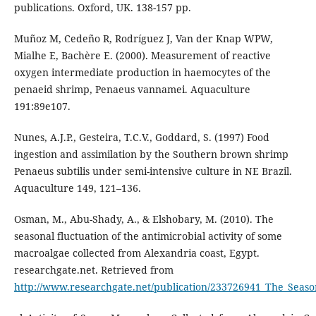
publications. Oxford, UK. 138-157 pp.
Muñoz M, Cedeño R, Rodríguez J, Van der Knap WPW,
Mialhe E, Bachère E. (2000). Measurement of reactive
oxygen intermediate production in haemocytes of the
penaeid shrimp, Penaeus vannamei. Aquaculture
191:89e107.
Nunes, A.J.P., Gesteira, T.C.V., Goddard, S. (1997) Food
ingestion and assimilation by the Southern brown shrimp
Penaeus subtilis under semi-intensive culture in NE Brazil.
Aquaculture 149, 121–136.
Osman, M., Abu-Shady, A., & Elshobary, M. (2010). The
seasonal fluctuation of the antimicrobial activity of some
macroalgae collected from Alexandria coast, Egypt.
researchgate.net. Retrieved from
http://www.researchgate.net/publication/233726941_The_Season