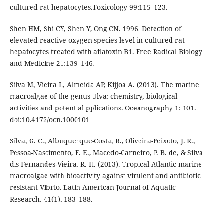
cultured rat hepatocytes.Toxicology 99:115–123.
Shen HM, Shi CY, Shen Y, Ong CN. 1996. Detection of
elevated reactive oxygen species level in cultured rat
hepatocytes treated with aflatoxin B1. Free Radical Biology
and Medicine 21:139–146.
Silva M, Vieira L, Almeida AP, Kijjoa A. (2013). The marine
macroalgae of the genus Ulva: chemistry, biological
activities and potential pplications. Oceanography 1: 101.
doi:10.4172/ocn.1000101
Silva, G. C., Albuquerque-Costa, R., Oliveira-Peixoto, J. R.,
Pessoa-Nascimento, F. E., Macedo-Carneiro, P. B. de, & Silva
dis Fernandes-Vieira, R. H. (2013). Tropical Atlantic marine
macroalgae with bioactivity against virulent and antibiotic
resistant Vibrio. Latin American Journal of Aquatic
Research, 41(1), 183–188.