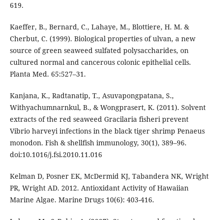
619.
Kaeffer, B., Bernard, C., Lahaye, M., Blottiere, H. M. &
Cherbut, C. (1999). Biological properties of ulvan, a new
source of green seaweed sulfated polysaccharides, on
cultured normal and cancerous colonic epithelial cells.
Planta Med. 65:527–31.
Kanjana, K., Radtanatip, T., Asuvapongpatana, S.,
Withyachumnarnkul, B., & Wongprasert, K. (2011). Solvent
extracts of the red seaweed Gracilaria fisheri prevent
Vibrio harveyi infections in the black tiger shrimp Penaeus
monodon. Fish & shellfish immunology, 30(1), 389–96.
doi:10.1016/j.fsi.2010.11.016
Kelman D, Posner EK, McDermid KJ, Tabandera NK, Wright
PR, Wright AD. 2012. Antioxidant Activity of Hawaiian
Marine Algae. Marine Drugs 10(6): 403-416.