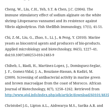
Cheng, W., Liu, C.H., Yeh, S.T. & Chen, J.C. (2004). The
immune stimulatory effect of sodium alginate on the white
shrimp Litopenaeus vannamei and its resistence against
Vibrio alginolyticus. Fish Shellfish Immunology, 17(1), 41-51.
Chi, Z.-M., Liu, G., Zhao, S., Li, J., & Peng, Y. (2010). Marine
yeasts as biocontrol agents and producers of bio-products.
Applied microbiology and biotechnology, 86(5), 1227–41.
doi:10.1007/s00253-010-2483-9
Chiheb, I., Riadi, H., Martinez-Lopez, J., Dominguez-Seglar,
J. F., Gomez-Vidal, J. A., Bouziane-Hassan, & Kadiri, M.
(2009). Screening of antibacterial activity in marine green
and brown macroalgae from the coast of Morocco. African
Journal of Biotechnology, 8(7), 1258–1262. Retrieved from
http://www.ajol.info/index.php/ajb/article/download/60101/483
Christobel J.G., Lipton A.L., Aishwarya M.S., Sarika A.R. and