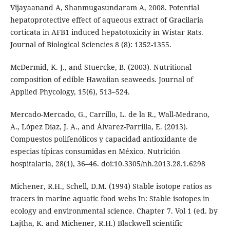
Vijayaanand A, Shanmugasundaram A, 2008. Potential
hepatoprotective effect of aqueous extract of Gracilaria
corticata in AFB1 induced hepatotoxicity in Wistar Rats.
Journal of Biological Sciencies 8 (8): 1352-1355.
McDermid, K. J., and Stuercke, B. (2003). Nutritional
composition of edible Hawaiian seaweeds. Journal of
Applied Phycology, 15(6), 513–524.
Mercado-Mercado, G., Carrillo, L. de la R., Wall-Medrano,
A., López Díaz, J. A., and Álvarez-Parrilla, E. (2013).
Compuestos polifenólicos y capacidad antioxidante de
especias típicas consumidas en México. Nutrición
hospitalaria, 28(1), 36–46. doi:10.3305/nh.2013.28.1.6298
Michener, R.H., Schell, D.M. (1994) Stable isotope ratios as
tracers in marine aquatic food webs In: Stable isotopes in
ecology and environmental science. Chapter 7. Vol 1 (ed. by
Lajtha, K. and Michener, R.H.) Blackwell scientific