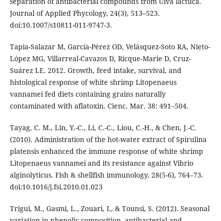
separation of antibacterial compounds from Ulva lactuca.
Journal of Applied Phycology, 24(3), 513–523.
doi:10.1007/s10811-011-9747-3.
Tapia-Salazar M, García-Pérez OD, Velásquez-Soto RA, Nieto-
López MG, Villarreal-Cavazos D, Ricque-Marie D, Cruz-
Suárez LE. 2012. Growth, feed intake, survival, and
histological response of white shrimp Litopenaeus
vannamei fed diets containing grains naturally
contaminated with aflatoxin. Cienc. Mar. 38: 491–504.
Tayag, C. M., Lin, Y.-C., Li, C.-C., Liou, C.-H., & Chen, J.-C.
(2010). Administration of the hot-water extract of Spirulina
platensis enhanced the immune response of white shrimp
Litopenaeus vannamei and its resistance against Vibrio
alginolyticus. Fish & shellfish immunology, 28(5-6), 764–73.
doi:10.1016/j.fsi.2010.01.023
Trigui, M., Gasmi, L., Zouari, I., & Tounsi, S. (2012). Seasonal
variation in phenolic composition, antibacterial and