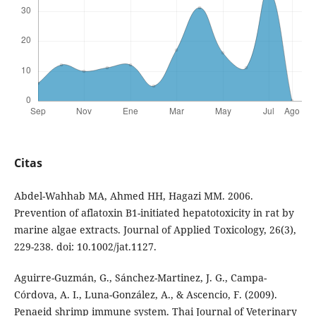
Citas
Abdel-Wahhab MA, Ahmed HH, Hagazi MM. 2006.
Prevention of aflatoxin B1-initiated hepatotoxicity in rat by
marine algae extracts. Journal of Applied Toxicology, 26(3),
229-238. doi: 10.1002/jat.1127.
Aguirre-Guzmán, G., Sánchez-Martinez, J. G., Campa-
Córdova, A. I., Luna-González, A., & Ascencio, F. (2009).
Penaeid shrimp immune system. Thai Journal of Veterinary