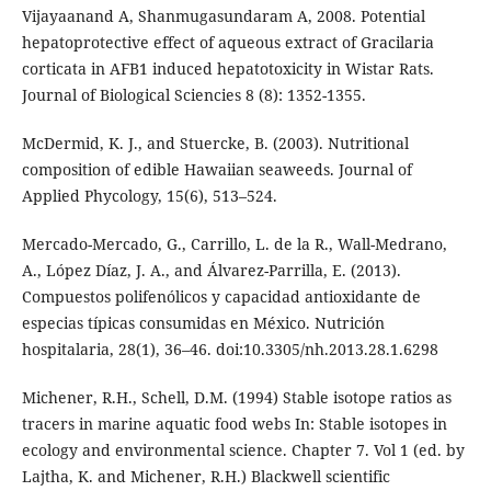
Vijayaanand A, Shanmugasundaram A, 2008. Potential
hepatoprotective effect of aqueous extract of Gracilaria
corticata in AFB1 induced hepatotoxicity in Wistar Rats.
Journal of Biological Sciencies 8 (8): 1352-1355.
McDermid, K. J., and Stuercke, B. (2003). Nutritional
composition of edible Hawaiian seaweeds. Journal of
Applied Phycology, 15(6), 513–524.
Mercado-Mercado, G., Carrillo, L. de la R., Wall-Medrano,
A., López Díaz, J. A., and Álvarez-Parrilla, E. (2013).
Compuestos polifenólicos y capacidad antioxidante de
especias típicas consumidas en México. Nutrición
hospitalaria, 28(1), 36–46. doi:10.3305/nh.2013.28.1.6298
Michener, R.H., Schell, D.M. (1994) Stable isotope ratios as
tracers in marine aquatic food webs In: Stable isotopes in
ecology and environmental science. Chapter 7. Vol 1 (ed. by
Lajtha, K. and Michener, R.H.) Blackwell scientific