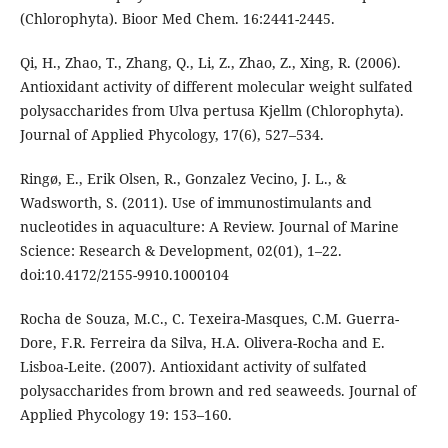
(Chlorophyta). Bioor Med Chem. 16:2441-2445.
Qi, H., Zhao, T., Zhang, Q., Li, Z., Zhao, Z., Xing, R. (2006).
Antioxidant activity of different molecular weight sulfated
polysaccharides from Ulva pertusa Kjellm (Chlorophyta).
Journal of Applied Phycology, 17(6), 527–534.
Ringø, E., Erik Olsen, R., Gonzalez Vecino, J. L., &
Wadsworth, S. (2011). Use of immunostimulants and
nucleotides in aquaculture: A Review. Journal of Marine
Science: Research & Development, 02(01), 1–22.
doi:10.4172/2155-9910.1000104
Rocha de Souza, M.C., C. Texeira-Masques, C.M. Guerra-
Dore, F.R. Ferreira da Silva, H.A. Olivera-Rocha and E.
Lisboa-Leite. (2007). Antioxidant activity of sulfated
polysaccharides from brown and red seaweeds. Journal of
Applied Phycology 19: 153–160.