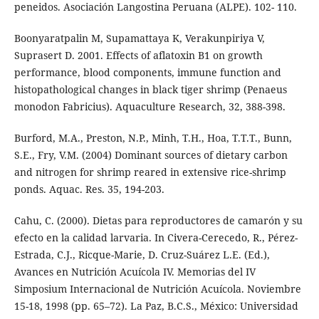
peneidos. Asociación Langostina Peruana (ALPE). 102- 110.
Boonyaratpalin M, Supamattaya K, Verakunpiriya V,
Suprasert D. 2001. Effects of aflatoxin B1 on growth
performance, blood components, immune function and
histopathological changes in black tiger shrimp (Penaeus
monodon Fabricius). Aquaculture Research, 32, 388-398.
Burford, M.A., Preston, N.P., Minh, T.H., Hoa, T.T.T., Bunn,
S.E., Fry, V.M. (2004) Dominant sources of dietary carbon
and nitrogen for shrimp reared in extensive rice-shrimp
ponds. Aquac. Res. 35, 194-203.
Cahu, C. (2000). Dietas para reproductores de camarón y su
efecto en la calidad larvaria. In Civera-Cerecedo, R., Pérez-
Estrada, C.J., Ricque-Marie, D. Cruz-Suárez L.E. (Ed.),
Avances en Nutrición Acuícola IV. Memorias del IV
Simposium Internacional de Nutrición Acuícola. Noviembre
15-18, 1998 (pp. 65–72). La Paz, B.C.S., México: Universidad