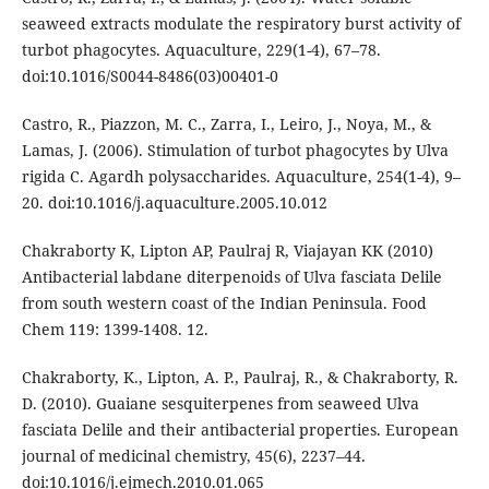
seaweed extracts modulate the respiratory burst activity of
turbot phagocytes. Aquaculture, 229(1-4), 67–78.
doi:10.1016/S0044-8486(03)00401-0
Castro, R., Piazzon, M. C., Zarra, I., Leiro, J., Noya, M., &
Lamas, J. (2006). Stimulation of turbot phagocytes by Ulva
rigida C. Agardh polysaccharides. Aquaculture, 254(1-4), 9–
20. doi:10.1016/j.aquaculture.2005.10.012
Chakraborty K, Lipton AP, Paulraj R, Viajayan KK (2010)
Antibacterial labdane diterpenoids of Ulva fasciata Delile
from south western coast of the Indian Peninsula. Food
Chem 119: 1399-1408. 12.
Chakraborty, K., Lipton, A. P., Paulraj, R., & Chakraborty, R.
D. (2010). Guaiane sesquiterpenes from seaweed Ulva
fasciata Delile and their antibacterial properties. European
journal of medicinal chemistry, 45(6), 2237–44.
doi:10.1016/j.ejmech.2010.01.065