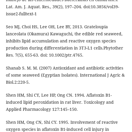
Lat. Am. J. Aquat. Res., 39(2), 197–204. doi:10.3856/vol39-
issue2-fulltext-1
Seo MJ, Choi HS, Lee OH, Lee BY, 2013. Grateloupia
lanceolata (Okamura) Kawaguchi, the edible red seaweed,
inhibits lipid accumulation and reactive oxygen species
production during differentiation in 3T3-L1 cells.Phytother
Res. 7(5), 655-63. doi: 10.1002/ptr.4765.
Shanab S. M. M. (2007) Antioxidant and antibiotic activities
of some seaweed (Egyptian Isolates). International J Agric &
Biol.2:220-5.
Shen HM, Shi CY, Lee HP, Ong CN. 1994. Aflatoxin B1-
induced lipid peroxidation in rat liver. Toxicology and
Applied Pharmacology 127:145–150.
Shen HM, Ong CN, Shi CY. 1995. Involvement of reactive
oxygen species in aflatoxin B1-induced cell injury in