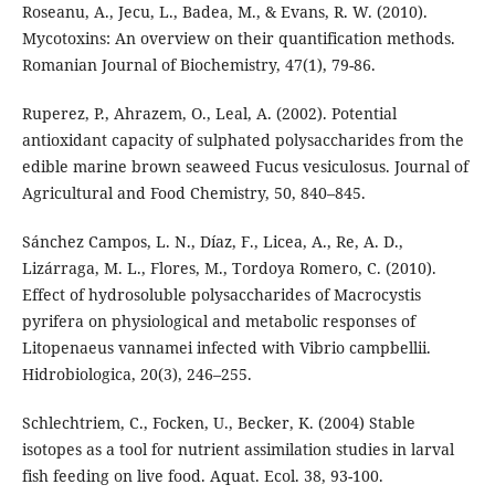
Roseanu, A., Jecu, L., Badea, M., & Evans, R. W. (2010).
Mycotoxins: An overview on their quantification methods.
Romanian Journal of Biochemistry, 47(1), 79-86.
Ruperez, P., Ahrazem, O., Leal, A. (2002). Potential
antioxidant capacity of sulphated polysaccharides from the
edible marine brown seaweed Fucus vesiculosus. Journal of
Agricultural and Food Chemistry, 50, 840–845.
Sánchez Campos, L. N., Díaz, F., Licea, A., Re, A. D.,
Lizárraga, M. L., Flores, M., Tordoya Romero, C. (2010).
Effect of hydrosoluble polysaccharides of Macrocystis
pyrifera on physiological and metabolic responses of
Litopenaeus vannamei infected with Vibrio campbellii.
Hidrobiologica, 20(3), 246–255.
Schlechtriem, C., Focken, U., Becker, K. (2004) Stable
isotopes as a tool for nutrient assimilation studies in larval
fish feeding on live food. Aquat. Ecol. 38, 93-100.