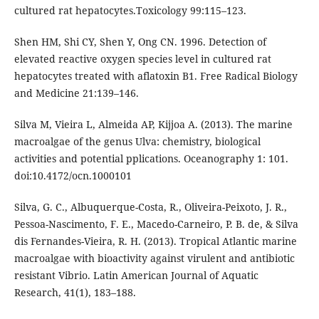
cultured rat hepatocytes.Toxicology 99:115–123.
Shen HM, Shi CY, Shen Y, Ong CN. 1996. Detection of
elevated reactive oxygen species level in cultured rat
hepatocytes treated with aflatoxin B1. Free Radical Biology
and Medicine 21:139–146.
Silva M, Vieira L, Almeida AP, Kijjoa A. (2013). The marine
macroalgae of the genus Ulva: chemistry, biological
activities and potential pplications. Oceanography 1: 101.
doi:10.4172/ocn.1000101
Silva, G. C., Albuquerque-Costa, R., Oliveira-Peixoto, J. R.,
Pessoa-Nascimento, F. E., Macedo-Carneiro, P. B. de, & Silva
dis Fernandes-Vieira, R. H. (2013). Tropical Atlantic marine
macroalgae with bioactivity against virulent and antibiotic
resistant Vibrio. Latin American Journal of Aquatic
Research, 41(1), 183–188.