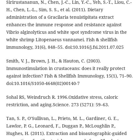
Sirirustananun, N., Chen, J.-C., Lin, Y.-C., Yeh, S.-T., Liou, C.-
H., Chen, L.-L., Sim, S. S., et al. (2011). Dietary
administration of a Gracilaria tenuistipitata extract
enhances the immune response and resistance against
Vibrio alginolyticus and white spot syndrome virus in the
white shrimp Litopenaeus vannamei. Fish & shellfish
immunology, 31(6), 848–55. doi:10.1016/j.fsi.2011.07.025
Smith, V. J., Brown, J. H., & Hauton, C. (2003).
Immunostimulation in crustaceans: does it really protect
against infection? Fish & Shellfish Immunology, 15(1), 71–90.
doi:10.1016/S1050-4648(02)00140-7
Sohal RS, Weindruch R. 1996.Oxidative stress, caloric
restriction, and aging.Science. 273 (5271): 59–63.
Tan, S. P., O’Sullivan, L., Prieto, M. L., Gardiner, G. E.,
Lawlor, P. G., Leonard, F., Duggan P., McLoughlin P.,
Hughes, H. (2011). Extraction and bioautographic-guided