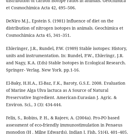
distribution of carbon isotope ratios in animals. Geochimica
et Cosmochimica Acta 42, 495–506.
DeNiro M.J., Epstein S. (1981) Influence of diet on the
distribution of nitrogen isotopes in animals. Geochimica et
Cosmochimica Acta 45, 341–351.
Ehleringer, J.R., Rundel, P.W. (1989) Stable isotopes: History,
units and instrumentation. In: Rundel, P.W., Ehleringr, J.R.
and Nagy, K.A. (Eds) Stable Isotopes in Ecological Research.
Springer- Verlag. New York. pp.1-16.
El-Baky, H.H.A., El-Baz, F.K., Baroty, G.S.E. 2008. Evaluation
of Marine Alga Ulva lactuca as A Source of Natural
Preservative Ingredient. American-Eurasian J. Agric. &
Environ. Sci., 3 (3): 434-444.
Felix, S., Robins, P. H., & Rajeev, A. (2004a). Pro-PO based
assessment of eco-friendly immunostimulation in Penaeus
monodon (H . Milne Edwards). Indian J. Fish, 51(4), 401–405.