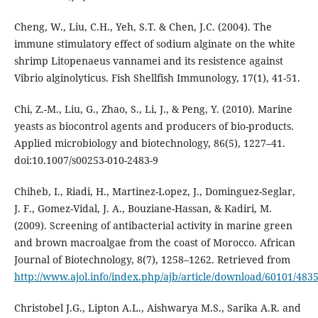
Cheng, W., Liu, C.H., Yeh, S.T. & Chen, J.C. (2004). The
immune stimulatory effect of sodium alginate on the white
shrimp Litopenaeus vannamei and its resistence against
Vibrio alginolyticus. Fish Shellfish Immunology, 17(1), 41-51.
Chi, Z.-M., Liu, G., Zhao, S., Li, J., & Peng, Y. (2010). Marine
yeasts as biocontrol agents and producers of bio-products.
Applied microbiology and biotechnology, 86(5), 1227–41.
doi:10.1007/s00253-010-2483-9
Chiheb, I., Riadi, H., Martinez-Lopez, J., Dominguez-Seglar,
J. F., Gomez-Vidal, J. A., Bouziane-Hassan, & Kadiri, M.
(2009). Screening of antibacterial activity in marine green
and brown macroalgae from the coast of Morocco. African
Journal of Biotechnology, 8(7), 1258–1262. Retrieved from
http://www.ajol.info/index.php/ajb/article/download/60101/483
Christobel J.G., Lipton A.L., Aishwarya M.S., Sarika A.R. and