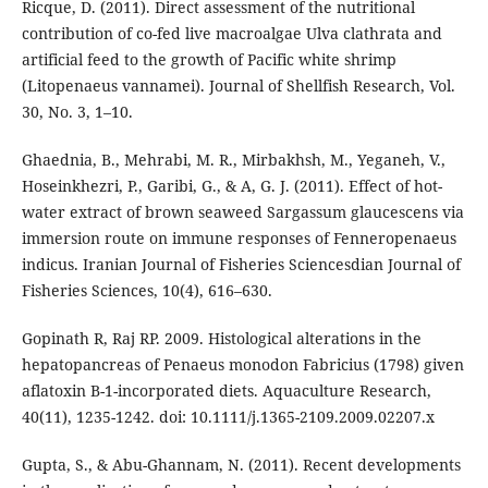
Ricque, D. (2011). Direct assessment of the nutritional
contribution of co-fed live macroalgae Ulva clathrata and
artificial feed to the growth of Pacific white shrimp
(Litopenaeus vannamei). Journal of Shellfish Research, Vol.
30, No. 3, 1–10.
Ghaednia, B., Mehrabi, M. R., Mirbakhsh, M., Yeganeh, V.,
Hoseinkhezri, P., Garibi, G., & A, G. J. (2011). Effect of hot-
water extract of brown seaweed Sargassum glaucescens via
immersion route on immune responses of Fenneropenaeus
indicus. Iranian Journal of Fisheries Sciencesdian Journal of
Fisheries Sciences, 10(4), 616–630.
Gopinath R, Raj RP. 2009. Histological alterations in the
hepatopancreas of Penaeus monodon Fabricius (1798) given
aflatoxin B-1-incorporated diets. Aquaculture Research,
40(11), 1235-1242. doi: 10.1111/j.1365-2109.2009.02207.x
Gupta, S., & Abu-Ghannam, N. (2011). Recent developments