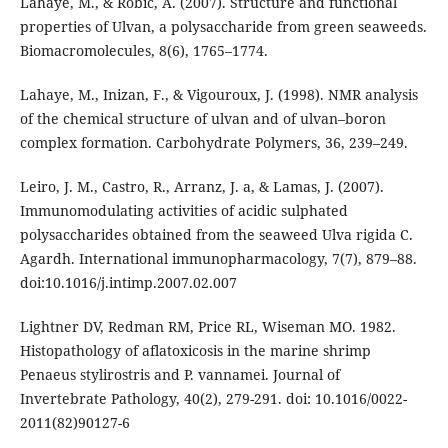
Lahaye, M., & Robic, A. (2007). Structure and functional
properties of Ulvan, a polysaccharide from green seaweeds.
Biomacromolecules, 8(6), 1765–1774.
Lahaye, M., Inizan, F., & Vigouroux, J. (1998). NMR analysis
of the chemical structure of ulvan and of ulvan–boron
complex formation. Carbohydrate Polymers, 36, 239–249.
Leiro, J. M., Castro, R., Arranz, J. a, & Lamas, J. (2007).
Immunomodulating activities of acidic sulphated
polysaccharides obtained from the seaweed Ulva rigida C.
Agardh. International immunopharmacology, 7(7), 879–88.
doi:10.1016/j.intimp.2007.02.007
Lightner DV, Redman RM, Price RL, Wiseman MO. 1982.
Histopathology of aflatoxicosis in the marine shrimp
Penaeus stylirostris and P. vannamei. Journal of
Invertebrate Pathology, 40(2), 279-291. doi: 10.1016/0022-
2011(82)90127-6