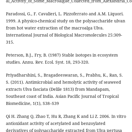
al_Activity_of_Some_Macroalgae_Collected_from_Alexandria_Co
Paradossi, G., F. Cavalieri, L. Pizzoferrato and A.M. Liquori.
1999. A physico-chemical study on the polysaccharide ulvan
from hot water extraction of the macroalga Ulva.
International Journal of Biological Macromolecules 25:309-
315.
Peterson, B.J., Fry, B. (1987) Stable isotopes in ecosystem
studies. Annu. Rev. Ecol. Syst. 18, 293-320.
Priyadharshini, S., Bragadeeswaran, S., Prabhu, K., Ran, S.
S. (2011). Antimicrobial and hemolytic activity of seaweed
extracts Ulva fasciata (Delile 1813) from Mandapam,
Southeast coast of India. Asian Pacific Journal of Tropical
Biomedicine, 1(1), S38–S39
Qi H. Zhang Q, Zhao T, Hu R, Zhang K and Li Z. 2006. In vitro
antioxidant activity of acetylated and benzoylated
derivatives of polysaccharide extracted from Ulva pertusa