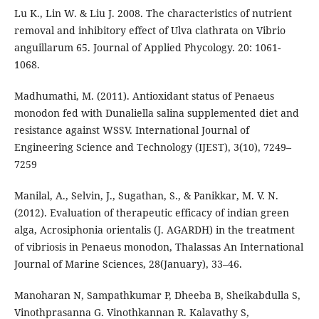
Lu K., Lin W. & Liu J. 2008. The characteristics of nutrient
removal and inhibitory effect of Ulva clathrata on Vibrio
anguillarum 65. Journal of Applied Phycology. 20: 1061-
1068.
Madhumathi, M. (2011). Antioxidant status of Penaeus
monodon fed with Dunaliella salina supplemented diet and
resistance against WSSV. International Journal of
Engineering Science and Technology (IJEST), 3(10), 7249–
7259
Manilal, A., Selvin, J., Sugathan, S., & Panikkar, M. V. N.
(2012). Evaluation of therapeutic efficacy of indian green
alga, Acrosiphonia orientalis (J. AGARDH) in the treatment
of vibriosis in Penaeus monodon, Thalassas An International
Journal of Marine Sciences, 28(January), 33–46.
Manoharan N, Sampathkumar P, Dheeba B, Sheikabdulla S,
Vinothprasanna G. Vinothkannan R. Kalavathy S,