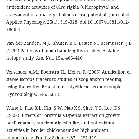
antioxidant activities of Ulva rigida (Chlorophyta) and
assessment of antiacetylcholinesterase potential. Journal of
Applied Phycology, 25(1), 319–328. doi:10.1007/s10811-012-
9866-5
Van der Zanden, M.J., Shuter, B.J., Lester N., Rasmussen. J.B.
(1999) Patterns of food chain lengths in lakes: A stable
isotope study. Am. Nat. 154, 406–416.
Verschoor A.M., Boonstra H., Meijer T. (2005) Application of
stable isotope tracers to studies of zooplankton feeding,
using the rotifer Brachionus calyciflorus as an example.
Hydrobiologia, 546, 535–5
Wang L, Piao X L, Kim S W, Piao X S, Shen Y B, Lee H S.
(2008). Effects of Forsythia suspensa extract on growth
performance, nutrient digestibility, and antioxidant
activities in broiler chickens under high ambient
temperature. Poultry Science, 87, 1287-1294.