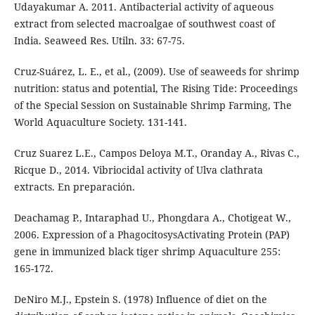
Udayakumar A. 2011. Antibacterial activity of aqueous
extract from selected macroalgae of southwest coast of
India. Seaweed Res. Utiln. 33: 67-75.
Cruz-Suárez, L. E., et al., (2009). Use of seaweeds for shrimp
nutrition: status and potential, The Rising Tide: Proceedings
of the Special Session on Sustainable Shrimp Farming, The
World Aquaculture Society. 131-141.
Cruz Suarez L.E., Campos Deloya M.T., Oranday A., Rivas C.,
Ricque D., 2014. Vibriocidal activity of Ulva clathrata
extracts. En preparación.
Deachamag P., Intaraphad U., Phongdara A., Chotigeat W.,
2006. Expression of a PhagocitosysActivating Protein (PAP)
gene in immunized black tiger shrimp Aquaculture 255:
165-172.
DeNiro M.J., Epstein S. (1978) Influence of diet on the