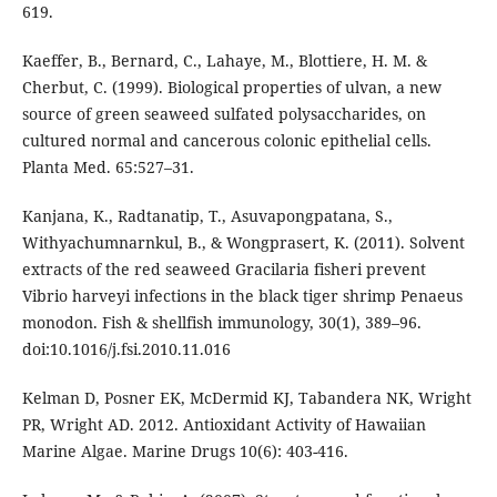
619.
Kaeffer, B., Bernard, C., Lahaye, M., Blottiere, H. M. &
Cherbut, C. (1999). Biological properties of ulvan, a new
source of green seaweed sulfated polysaccharides, on
cultured normal and cancerous colonic epithelial cells.
Planta Med. 65:527–31.
Kanjana, K., Radtanatip, T., Asuvapongpatana, S.,
Withyachumnarnkul, B., & Wongprasert, K. (2011). Solvent
extracts of the red seaweed Gracilaria fisheri prevent
Vibrio harveyi infections in the black tiger shrimp Penaeus
monodon. Fish & shellfish immunology, 30(1), 389–96.
doi:10.1016/j.fsi.2010.11.016
Kelman D, Posner EK, McDermid KJ, Tabandera NK, Wright
PR, Wright AD. 2012. Antioxidant Activity of Hawaiian
Marine Algae. Marine Drugs 10(6): 403-416.