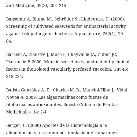
and Medicine, 39(3), 205–215.
Bansemir A, Blume M , Schröder S , Lindequist, U. (2006).
Screening of cultivated seaweeds for antibacterial activity
against fish pathogenic bacteria. Aquaculture, 252(1), 79–
84.
Barcelo A, Claustre J, Moro F, Chayvaille JA, Cuber JC,
Plaisancie P. 2000. Muncin secretion is modulated by liminal
factors in theisolated vascularly perfused rat colon. Gut 46:
218-224.
Batista González A. E., Charles M. B., Mancini-Filho J., Vidal
Novoa A. 2009. Las algas marinas como fuente de
fitofármacos antioxidantes. Revista Cubana de Plantas
Medicinales. 14: 2-4
Berger, C. (2000) Aportes de la Biotecnología a la
alimentación y a la inmunoestimulaciónde camarones