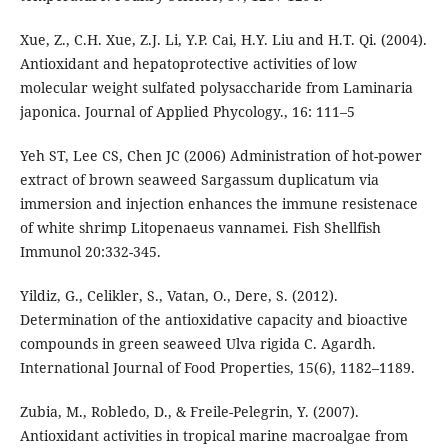
Xue, Z., C.H. Xue, Z.J. Li, Y.P. Cai, H.Y. Liu and H.T. Qi. (2004).
Antioxidant and hepatoprotective activities of low
molecular weight sulfated polysaccharide from Laminaria
japonica. Journal of Applied Phycology., 16: 111–5
Yeh ST, Lee CS, Chen JC (2006) Administration of hot-power
extract of brown seaweed Sargassum duplicatum via
immersion and injection enhances the immune resistenace
of white shrimp Litopenaeus vannamei. Fish Shellfish
Immunol 20:332-345.
Yildiz, G., Celikler, S., Vatan, O., Dere, S. (2012).
Determination of the antioxidative capacity and bioactive
compounds in green seaweed Ulva rigida C. Agardh.
International Journal of Food Properties, 15(6), 1182–1189.
Zubia, M., Robledo, D., & Freile-Pelegrin, Y. (2007).
Antioxidant activities in tropical marine macroalgae from