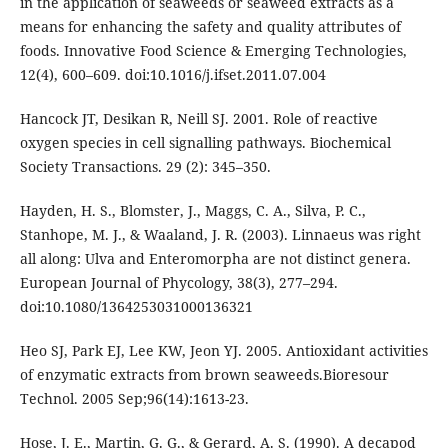
in the application of seaweeds or seaweed extracts as a
means for enhancing the safety and quality attributes of
foods. Innovative Food Science & Emerging Technologies,
12(4), 600–609. doi:10.1016/j.ifset.2011.07.004
Hancock JT, Desikan R, Neill SJ. 2001. Role of reactive
oxygen species in cell signalling pathways. Biochemical
Society Transactions. 29 (2): 345–350.
Hayden, H. S., Blomster, J., Maggs, C. A., Silva, P. C.,
Stanhope, M. J., & Waaland, J. R. (2003). Linnaeus was right
all along: Ulva and Enteromorpha are not distinct genera.
European Journal of Phycology, 38(3), 277–294.
doi:10.1080/1364253031000136321
Heo SJ, Park EJ, Lee KW, Jeon YJ. 2005. Antioxidant activities
of enzymatic extracts from brown seaweeds.Bioresour
Technol. 2005 Sep;96(14):1613-23.
Hose, J. E., Martin, G. G., & Gerard, A. S. (1990). A decapod