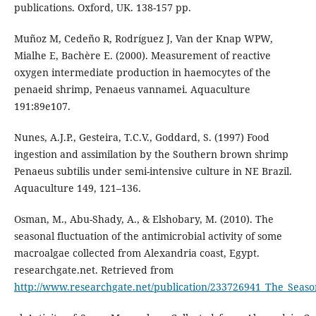
publications. Oxford, UK. 138-157 pp.
Muñoz M, Cedeño R, Rodríguez J, Van der Knap WPW,
Mialhe E, Bachère E. (2000). Measurement of reactive
oxygen intermediate production in haemocytes of the
penaeid shrimp, Penaeus vannamei. Aquaculture
191:89e107.
Nunes, A.J.P., Gesteira, T.C.V., Goddard, S. (1997) Food
ingestion and assimilation by the Southern brown shrimp
Penaeus subtilis under semi-intensive culture in NE Brazil.
Aquaculture 149, 121–136.
Osman, M., Abu-Shady, A., & Elshobary, M. (2010). The
seasonal fluctuation of the antimicrobial activity of some
macroalgae collected from Alexandria coast, Egypt.
researchgate.net. Retrieved from
http://www.researchgate.net/publication/233726941_The_Season