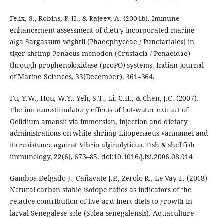
Felix, S., Robins, P. H., & Rajeev, A. (2004b). Immune
enhancement assessment of dietry incorporated marine
alga Sargassum wightii (Phaeophyceae / Punctariales) in
tiger shrimp Penaeus monodon (Crustacia / Penaeidae)
through prophenoloxidase (proPO) systems. Indian Journal
of Marine Sciences, 33(December), 361–364.
Fu, Y.W., Hou, W.Y., Yeh, S.T., Li, C.H., & Chen, J.C. (2007).
The immunostimulatory effects of hot-water extract of
Gelidium amansii via immersion, injection and dietary
administrations on white shrimp Litopenaeus vannamei and
its resistance against Vibrio alginolyticus. Fish & shellfish
immunology, 22(6), 673–85. doi:10.1016/j.fsi.2006.08.014
Gamboa-Delgado J., Cañavate J.P., Zerolo R., Le Vay L. (2008)
Natural carbon stable isotope ratios as indicators of the
relative contribution of live and inert diets to growth in
larval Senegalese sole (Solea senegalensis). Aquaculture