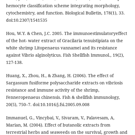
hemocyte classification scheme integrating morphology,
cytochemistry, and function. Biological Bulletin, 178(1), 33.
doi:10.2307/1541535
Hou, W.Y. & Chen, J.C. 2005. The immunoestimulatoryeffect
of the hot- water extract of Gracilaria tenuistipiata on the
white shrimp Litopenaeus vannamei and its resistance
against Vibrio alginolyticus. Fish Shellfish Immunol., 19(2),
127-138.
Huang, X., Zhou, H., & Zhang, H. (2006). The effect of
Sargassum fusiforme polysaccharide extracts on vibriosis
resistance and immune activity of the shrimp,
Fenneropenaeus chinensis. Fish & shellfish immunology,
20(5), 750–7. doi:10.1016/j.fsi.2005.09.008
Immanuel, G., Vincybai, V., Sivaram, V., Palavesam, A,
Marian, M. (2004). Effect of butanolic extracts from
terrestrial herbs and seaweeds on the survival, growth and