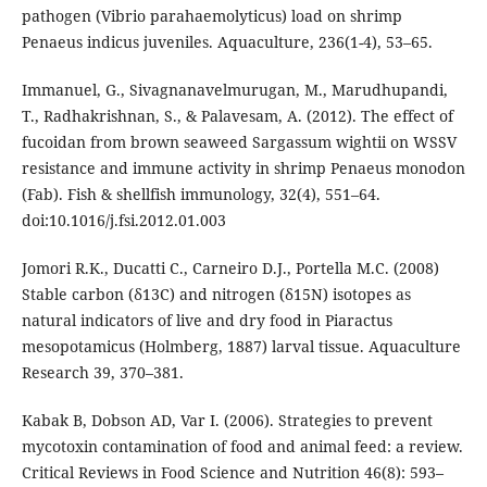
pathogen (Vibrio parahaemolyticus) load on shrimp
Penaeus indicus juveniles. Aquaculture, 236(1-4), 53–65.
Immanuel, G., Sivagnanavelmurugan, M., Marudhupandi,
T., Radhakrishnan, S., & Palavesam, A. (2012). The effect of
fucoidan from brown seaweed Sargassum wightii on WSSV
resistance and immune activity in shrimp Penaeus monodon
(Fab). Fish & shellfish immunology, 32(4), 551–64.
doi:10.1016/j.fsi.2012.01.003
Jomori R.K., Ducatti C., Carneiro D.J., Portella M.C. (2008)
Stable carbon (δ13C) and nitrogen (δ15N) isotopes as
natural indicators of live and dry food in Piaractus
mesopotamicus (Holmberg, 1887) larval tissue. Aquaculture
Research 39, 370–381.
Kabak B, Dobson AD, Var I. (2006). Strategies to prevent
mycotoxin contamination of food and animal feed: a review.
Critical Reviews in Food Science and Nutrition 46(8): 593–