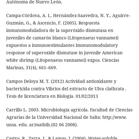
Autónoma de Nuevo León.
Campa-Córdova, A. I., Hernández-Saavedra, N. Y., Aguirre-
Guzmán, G., & Ascencio, F. (2005). Respuesta
inmunomoduladora de la superóxido dismutasa en
juveniles de camarón blanco (Litopenaeus vannamei)
expuestos a inmunoestimulantes Immunomodulatory
response of superoxide dismutase in juvenile American
white shrimp (Litopenaeus vannamei) expos. Ciencias
Marinas, 31(4), 661–669.
Campos Deloya M. T. (2012) Actividad antioxidante y
bactericida contra Vibrios del extracto de Ulva clathrata .
Tesis de licenciatura en Biología. 01/02/2013
Carrillo L. 2003. Microbiología agrícola. Facultad de Ciencias
Agrarias de la Universidad Nacional de Salta: http://www.
unsa. edu. ar/matbib.(02 06 2008).
Castro, R., Zarra, I., & Lamas, J. (2004). Water-soluble