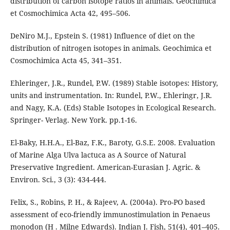
distribution of carbon isotope ratios in animals. Geochimica
et Cosmochimica Acta 42, 495–506.
DeNiro M.J., Epstein S. (1981) Influence of diet on the
distribution of nitrogen isotopes in animals. Geochimica et
Cosmochimica Acta 45, 341–351.
Ehleringer, J.R., Rundel, P.W. (1989) Stable isotopes: History,
units and instrumentation. In: Rundel, P.W., Ehleringr, J.R.
and Nagy, K.A. (Eds) Stable Isotopes in Ecological Research.
Springer- Verlag. New York. pp.1-16.
El-Baky, H.H.A., El-Baz, F.K., Baroty, G.S.E. 2008. Evaluation
of Marine Alga Ulva lactuca as A Source of Natural
Preservative Ingredient. American-Eurasian J. Agric. &
Environ. Sci., 3 (3): 434-444.
Felix, S., Robins, P. H., & Rajeev, A. (2004a). Pro-PO based
assessment of eco-friendly immunostimulation in Penaeus
monodon (H . Milne Edwards). Indian J. Fish, 51(4), 401–405.