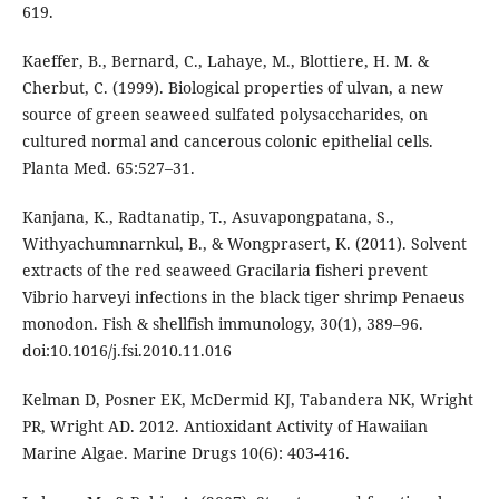
619.
Kaeffer, B., Bernard, C., Lahaye, M., Blottiere, H. M. &
Cherbut, C. (1999). Biological properties of ulvan, a new
source of green seaweed sulfated polysaccharides, on
cultured normal and cancerous colonic epithelial cells.
Planta Med. 65:527–31.
Kanjana, K., Radtanatip, T., Asuvapongpatana, S.,
Withyachumnarnkul, B., & Wongprasert, K. (2011). Solvent
extracts of the red seaweed Gracilaria fisheri prevent
Vibrio harveyi infections in the black tiger shrimp Penaeus
monodon. Fish & shellfish immunology, 30(1), 389–96.
doi:10.1016/j.fsi.2010.11.016
Kelman D, Posner EK, McDermid KJ, Tabandera NK, Wright
PR, Wright AD. 2012. Antioxidant Activity of Hawaiian
Marine Algae. Marine Drugs 10(6): 403-416.