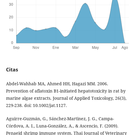
Citas
Abdel-Wahhab MA, Ahmed HH, Hagazi MM. 2006.
Prevention of aflatoxin B1-initiated hepatotoxicity in rat by
marine algae extracts. Journal of Applied Toxicology, 26(3),
229-238. doi: 10.1002/jat.1127.
Aguirre-Guzmán, G., Sánchez-Martinez, J. G., Campa-
Córdova, A. I., Luna-González, A., & Ascencio, F. (2009).
Penaeid shrimp immune system. Thai Journal of Veterinary