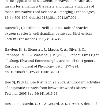
in the application of seaweeds or seaweed extracts as a
means for enhancing the safety and quality attributes of
foods. Innovative Food Science & Emerging Technologies,
12(4), 600–609. doi:10.1016/j.ifset.2011.07.004
Hancock JT, Desikan R, Neill SJ. 2001. Role of reactive
oxygen species in cell signalling pathways. Biochemical
Society Transactions. 29 (2): 345–350.
Hayden, H. S., Blomster, J., Maggs, C. A., Silva, P. C.,
Stanhope, M. J., & Waaland, J. R. (2003). Linnaeus was right
all along: Ulva and Enteromorpha are not distinct genera.
European Journal of Phycology, 38(3), 277–294.
doi:10.1080/1364253031000136321
Heo SJ, Park EJ, Lee KW, Jeon YJ. 2005. Antioxidant activities
of enzymatic extracts from brown seaweeds.Bioresour
Technol. 2005 Sep;96(14):1613-23.
Hose, J. E., Martin, G. G., & Gerard, A. S. (1990). A decapod