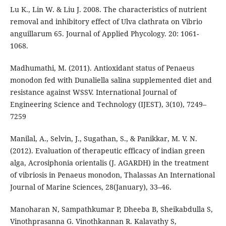
Lu K., Lin W. & Liu J. 2008. The characteristics of nutrient
removal and inhibitory effect of Ulva clathrata on Vibrio
anguillarum 65. Journal of Applied Phycology. 20: 1061-
1068.
Madhumathi, M. (2011). Antioxidant status of Penaeus
monodon fed with Dunaliella salina supplemented diet and
resistance against WSSV. International Journal of
Engineering Science and Technology (IJEST), 3(10), 7249–
7259
Manilal, A., Selvin, J., Sugathan, S., & Panikkar, M. V. N.
(2012). Evaluation of therapeutic efficacy of indian green
alga, Acrosiphonia orientalis (J. AGARDH) in the treatment
of vibriosis in Penaeus monodon, Thalassas An International
Journal of Marine Sciences, 28(January), 33–46.
Manoharan N, Sampathkumar P, Dheeba B, Sheikabdulla S,
Vinothprasanna G. Vinothkannan R. Kalavathy S,