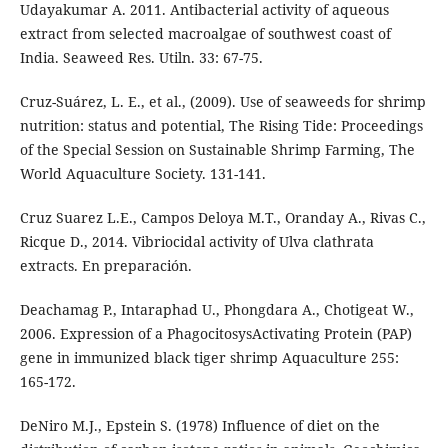
Udayakumar A. 2011. Antibacterial activity of aqueous
extract from selected macroalgae of southwest coast of
India. Seaweed Res. Utiln. 33: 67-75.
Cruz-Suárez, L. E., et al., (2009). Use of seaweeds for shrimp
nutrition: status and potential, The Rising Tide: Proceedings
of the Special Session on Sustainable Shrimp Farming, The
World Aquaculture Society. 131-141.
Cruz Suarez L.E., Campos Deloya M.T., Oranday A., Rivas C.,
Ricque D., 2014. Vibriocidal activity of Ulva clathrata
extracts. En preparación.
Deachamag P., Intaraphad U., Phongdara A., Chotigeat W.,
2006. Expression of a PhagocitosysActivating Protein (PAP)
gene in immunized black tiger shrimp Aquaculture 255:
165-172.
DeNiro M.J., Epstein S. (1978) Influence of diet on the