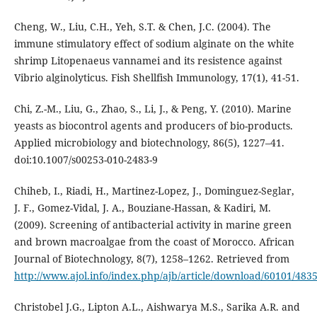
Cheng, W., Liu, C.H., Yeh, S.T. & Chen, J.C. (2004). The
immune stimulatory effect of sodium alginate on the white
shrimp Litopenaeus vannamei and its resistence against
Vibrio alginolyticus. Fish Shellfish Immunology, 17(1), 41-51.
Chi, Z.-M., Liu, G., Zhao, S., Li, J., & Peng, Y. (2010). Marine
yeasts as biocontrol agents and producers of bio-products.
Applied microbiology and biotechnology, 86(5), 1227–41.
doi:10.1007/s00253-010-2483-9
Chiheb, I., Riadi, H., Martinez-Lopez, J., Dominguez-Seglar,
J. F., Gomez-Vidal, J. A., Bouziane-Hassan, & Kadiri, M.
(2009). Screening of antibacterial activity in marine green
and brown macroalgae from the coast of Morocco. African
Journal of Biotechnology, 8(7), 1258–1262. Retrieved from
http://www.ajol.info/index.php/ajb/article/download/60101/483
Christobel J.G., Lipton A.L., Aishwarya M.S., Sarika A.R. and