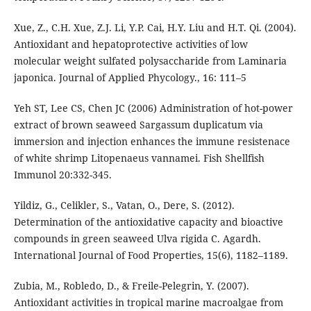
Xue, Z., C.H. Xue, Z.J. Li, Y.P. Cai, H.Y. Liu and H.T. Qi. (2004).
Antioxidant and hepatoprotective activities of low
molecular weight sulfated polysaccharide from Laminaria
japonica. Journal of Applied Phycology., 16: 111–5
Yeh ST, Lee CS, Chen JC (2006) Administration of hot-power
extract of brown seaweed Sargassum duplicatum via
immersion and injection enhances the immune resistenace
of white shrimp Litopenaeus vannamei. Fish Shellfish
Immunol 20:332-345.
Yildiz, G., Celikler, S., Vatan, O., Dere, S. (2012).
Determination of the antioxidative capacity and bioactive
compounds in green seaweed Ulva rigida C. Agardh.
International Journal of Food Properties, 15(6), 1182–1189.
Zubia, M., Robledo, D., & Freile-Pelegrin, Y. (2007).
Antioxidant activities in tropical marine macroalgae from