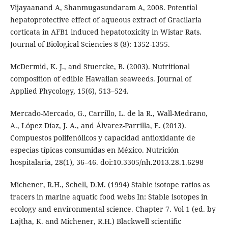
Vijayaanand A, Shanmugasundaram A, 2008. Potential
hepatoprotective effect of aqueous extract of Gracilaria
corticata in AFB1 induced hepatotoxicity in Wistar Rats.
Journal of Biological Sciencies 8 (8): 1352-1355.
McDermid, K. J., and Stuercke, B. (2003). Nutritional
composition of edible Hawaiian seaweeds. Journal of
Applied Phycology, 15(6), 513–524.
Mercado-Mercado, G., Carrillo, L. de la R., Wall-Medrano,
A., López Díaz, J. A., and Álvarez-Parrilla, E. (2013).
Compuestos polifenólicos y capacidad antioxidante de
especias típicas consumidas en México. Nutrición
hospitalaria, 28(1), 36–46. doi:10.3305/nh.2013.28.1.6298
Michener, R.H., Schell, D.M. (1994) Stable isotope ratios as
tracers in marine aquatic food webs In: Stable isotopes in
ecology and environmental science. Chapter 7. Vol 1 (ed. by
Lajtha, K. and Michener, R.H.) Blackwell scientific