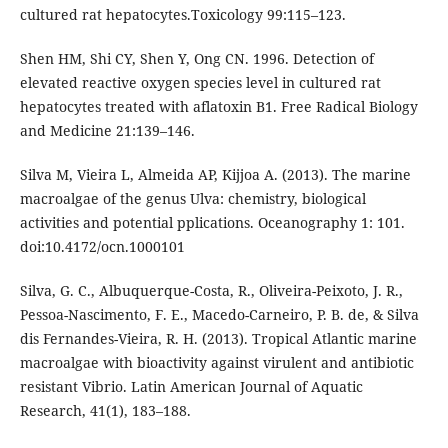
cultured rat hepatocytes.Toxicology 99:115–123.
Shen HM, Shi CY, Shen Y, Ong CN. 1996. Detection of
elevated reactive oxygen species level in cultured rat
hepatocytes treated with aflatoxin B1. Free Radical Biology
and Medicine 21:139–146.
Silva M, Vieira L, Almeida AP, Kijjoa A. (2013). The marine
macroalgae of the genus Ulva: chemistry, biological
activities and potential pplications. Oceanography 1: 101.
doi:10.4172/ocn.1000101
Silva, G. C., Albuquerque-Costa, R., Oliveira-Peixoto, J. R.,
Pessoa-Nascimento, F. E., Macedo-Carneiro, P. B. de, & Silva
dis Fernandes-Vieira, R. H. (2013). Tropical Atlantic marine
macroalgae with bioactivity against virulent and antibiotic
resistant Vibrio. Latin American Journal of Aquatic
Research, 41(1), 183–188.