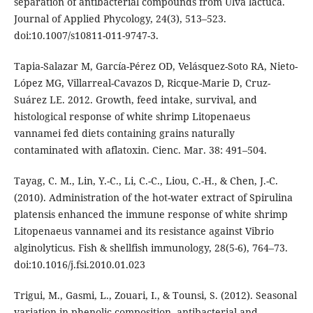
separation of antibacterial compounds from Ulva lactuca.
Journal of Applied Phycology, 24(3), 513–523.
doi:10.1007/s10811-011-9747-3.
Tapia-Salazar M, García-Pérez OD, Velásquez-Soto RA, Nieto-
López MG, Villarreal-Cavazos D, Ricque-Marie D, Cruz-
Suárez LE. 2012. Growth, feed intake, survival, and
histological response of white shrimp Litopenaeus
vannamei fed diets containing grains naturally
contaminated with aflatoxin. Cienc. Mar. 38: 491–504.
Tayag, C. M., Lin, Y.-C., Li, C.-C., Liou, C.-H., & Chen, J.-C.
(2010). Administration of the hot-water extract of Spirulina
platensis enhanced the immune response of white shrimp
Litopenaeus vannamei and its resistance against Vibrio
alginolyticus. Fish & shellfish immunology, 28(5-6), 764–73.
doi:10.1016/j.fsi.2010.01.023
Trigui, M., Gasmi, L., Zouari, I., & Tounsi, S. (2012). Seasonal
variation in phenolic composition, antibacterial and