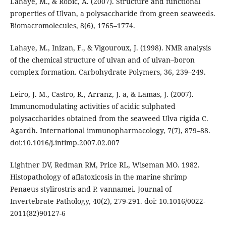
Lahaye, M., & Robic, A. (2007). Structure and functional
properties of Ulvan, a polysaccharide from green seaweeds.
Biomacromolecules, 8(6), 1765–1774.
Lahaye, M., Inizan, F., & Vigouroux, J. (1998). NMR analysis
of the chemical structure of ulvan and of ulvan–boron
complex formation. Carbohydrate Polymers, 36, 239–249.
Leiro, J. M., Castro, R., Arranz, J. a, & Lamas, J. (2007).
Immunomodulating activities of acidic sulphated
polysaccharides obtained from the seaweed Ulva rigida C.
Agardh. International immunopharmacology, 7(7), 879–88.
doi:10.1016/j.intimp.2007.02.007
Lightner DV, Redman RM, Price RL, Wiseman MO. 1982.
Histopathology of aflatoxicosis in the marine shrimp
Penaeus stylirostris and P. vannamei. Journal of
Invertebrate Pathology, 40(2), 279-291. doi: 10.1016/0022-
2011(82)90127-6