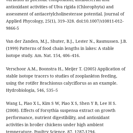
antioxidant activities of Ulva rigida (Chlorophyta) and
assessment of antiacetylcholinesterase potential. Journal of
Applied Phycology, 25(1), 319–328. doi:10.1007/s10811-012-
9866-5
Van der Zanden, M.J., Shuter, B.J., Lester N., Rasmussen. J.B.
(1999) Patterns of food chain lengths in lakes: A stable
isotope study. Am. Nat. 154, 406–416.
Verschoor A.M., Boonstra H., Meijer T. (2005) Application of
stable isotope tracers to studies of zooplankton feeding,
using the rotifer Brachionus calyciflorus as an example.
Hydrobiologia, 546, 535–5
Wang L, Piao X L, Kim S W, Piao X S, Shen Y B, Lee H S.
(2008). Effects of Forsythia suspensa extract on growth
performance, nutrient digestibility, and antioxidant
activities in broiler chickens under high ambient
temperature. Poultry Science, 87, 1287-1294.