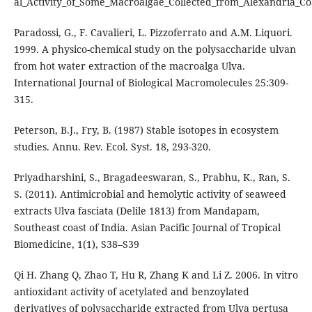
al_Activity_of_Some_Macroalgae_Collected_from_Alexandria_Co
Paradossi, G., F. Cavalieri, L. Pizzoferrato and A.M. Liquori.
1999. A physico-chemical study on the polysaccharide ulvan
from hot water extraction of the macroalga Ulva.
International Journal of Biological Macromolecules 25:309-
315.
Peterson, B.J., Fry, B. (1987) Stable isotopes in ecosystem
studies. Annu. Rev. Ecol. Syst. 18, 293-320.
Priyadharshini, S., Bragadeeswaran, S., Prabhu, K., Ran, S.
S. (2011). Antimicrobial and hemolytic activity of seaweed
extracts Ulva fasciata (Delile 1813) from Mandapam,
Southeast coast of India. Asian Pacific Journal of Tropical
Biomedicine, 1(1), S38–S39
Qi H. Zhang Q, Zhao T, Hu R, Zhang K and Li Z. 2006. In vitro
antioxidant activity of acetylated and benzoylated
derivatives of polysaccharide extracted from Ulva pertusa