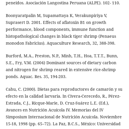
peneidos. Asociación Langostina Peruana (ALPE). 102- 110.
Boonyaratpalin M, Supamattaya K, Verakunpiriya V,
Suprasert D. 2001. Effects of aflatoxin B1 on growth
performance, blood components, immune function and
histopathological changes in black tiger shrimp (Penaeus
monodon Fabricius). Aquaculture Research, 32, 388-398.
Burford, M.A., Preston, N.P., Minh, T.H., Hoa, T.T.T., Bunn,
S.E., Fry, V.M. (2004) Dominant sources of dietary carbon
and nitrogen for shrimp reared in extensive rice-shrimp
ponds. Aquac. Res. 35, 194-203.
Cahu, C. (2000). Dietas para reproductores de camarón y su
efecto en la calidad larvaria. In Civera-Cerecedo, R., Pérez-
Estrada, C.J., Ricque-Marie, D. Cruz-Suárez L.E. (Ed.),
Avances en Nutrición Acuícola IV. Memorias del IV
Simposium Internacional de Nutrición Acuícola. Noviembre
15-18, 1998 (pp. 65–72). La Paz, B.C.S., México: Universidad