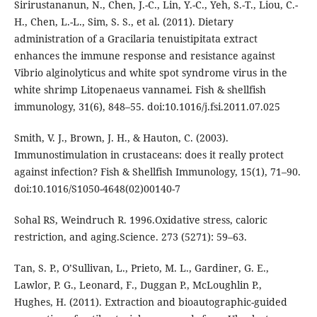
Sirirustananun, N., Chen, J.-C., Lin, Y.-C., Yeh, S.-T., Liou, C.-
H., Chen, L.-L., Sim, S. S., et al. (2011). Dietary
administration of a Gracilaria tenuistipitata extract
enhances the immune response and resistance against
Vibrio alginolyticus and white spot syndrome virus in the
white shrimp Litopenaeus vannamei. Fish & shellfish
immunology, 31(6), 848–55. doi:10.1016/j.fsi.2011.07.025
Smith, V. J., Brown, J. H., & Hauton, C. (2003).
Immunostimulation in crustaceans: does it really protect
against infection? Fish & Shellfish Immunology, 15(1), 71–90.
doi:10.1016/S1050-4648(02)00140-7
Sohal RS, Weindruch R. 1996.Oxidative stress, caloric
restriction, and aging.Science. 273 (5271): 59–63.
Tan, S. P., O’Sullivan, L., Prieto, M. L., Gardiner, G. E.,
Lawlor, P. G., Leonard, F., Duggan P., McLoughlin P.,
Hughes, H. (2011). Extraction and bioautographic-guided