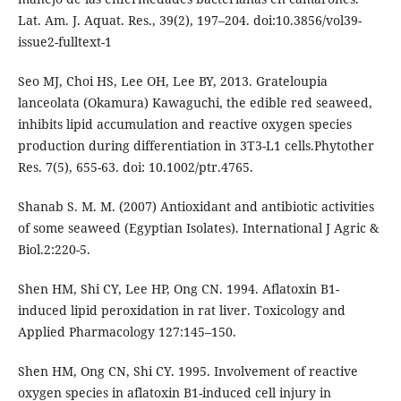
Lat. Am. J. Aquat. Res., 39(2), 197–204. doi:10.3856/vol39-
issue2-fulltext-1
Seo MJ, Choi HS, Lee OH, Lee BY, 2013. Grateloupia
lanceolata (Okamura) Kawaguchi, the edible red seaweed,
inhibits lipid accumulation and reactive oxygen species
production during differentiation in 3T3-L1 cells.Phytother
Res. 7(5), 655-63. doi: 10.1002/ptr.4765.
Shanab S. M. M. (2007) Antioxidant and antibiotic activities
of some seaweed (Egyptian Isolates). International J Agric &
Biol.2:220-5.
Shen HM, Shi CY, Lee HP, Ong CN. 1994. Aflatoxin B1-
induced lipid peroxidation in rat liver. Toxicology and
Applied Pharmacology 127:145–150.
Shen HM, Ong CN, Shi CY. 1995. Involvement of reactive
oxygen species in aflatoxin B1-induced cell injury in