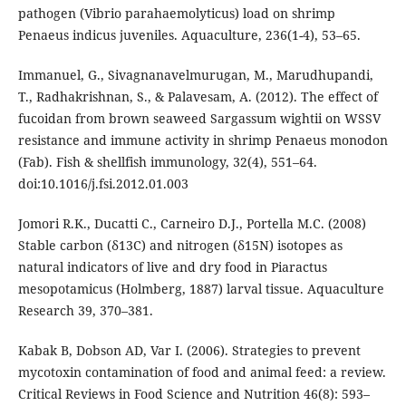
pathogen (Vibrio parahaemolyticus) load on shrimp
Penaeus indicus juveniles. Aquaculture, 236(1-4), 53–65.
Immanuel, G., Sivagnanavelmurugan, M., Marudhupandi,
T., Radhakrishnan, S., & Palavesam, A. (2012). The effect of
fucoidan from brown seaweed Sargassum wightii on WSSV
resistance and immune activity in shrimp Penaeus monodon
(Fab). Fish & shellfish immunology, 32(4), 551–64.
doi:10.1016/j.fsi.2012.01.003
Jomori R.K., Ducatti C., Carneiro D.J., Portella M.C. (2008)
Stable carbon (δ13C) and nitrogen (δ15N) isotopes as
natural indicators of live and dry food in Piaractus
mesopotamicus (Holmberg, 1887) larval tissue. Aquaculture
Research 39, 370–381.
Kabak B, Dobson AD, Var I. (2006). Strategies to prevent
mycotoxin contamination of food and animal feed: a review.
Critical Reviews in Food Science and Nutrition 46(8): 593–