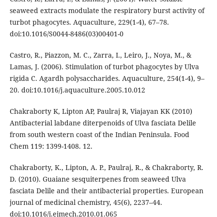
seaweed extracts modulate the respiratory burst activity of
turbot phagocytes. Aquaculture, 229(1-4), 67–78.
doi:10.1016/S0044-8486(03)00401-0
Castro, R., Piazzon, M. C., Zarra, I., Leiro, J., Noya, M., &
Lamas, J. (2006). Stimulation of turbot phagocytes by Ulva
rigida C. Agardh polysaccharides. Aquaculture, 254(1-4), 9–
20. doi:10.1016/j.aquaculture.2005.10.012
Chakraborty K, Lipton AP, Paulraj R, Viajayan KK (2010)
Antibacterial labdane diterpenoids of Ulva fasciata Delile
from south western coast of the Indian Peninsula. Food
Chem 119: 1399-1408. 12.
Chakraborty, K., Lipton, A. P., Paulraj, R., & Chakraborty, R.
D. (2010). Guaiane sesquiterpenes from seaweed Ulva
fasciata Delile and their antibacterial properties. European
journal of medicinal chemistry, 45(6), 2237–44.
doi:10.1016/j.ejmech.2010.01.065