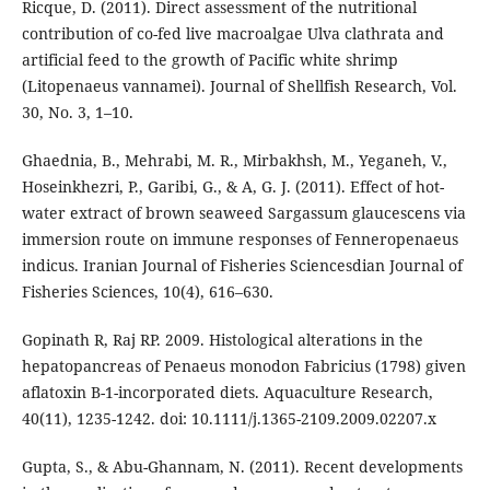
Ricque, D. (2011). Direct assessment of the nutritional
contribution of co-fed live macroalgae Ulva clathrata and
artificial feed to the growth of Pacific white shrimp
(Litopenaeus vannamei). Journal of Shellfish Research, Vol.
30, No. 3, 1–10.
Ghaednia, B., Mehrabi, M. R., Mirbakhsh, M., Yeganeh, V.,
Hoseinkhezri, P., Garibi, G., & A, G. J. (2011). Effect of hot-
water extract of brown seaweed Sargassum glaucescens via
immersion route on immune responses of Fenneropenaeus
indicus. Iranian Journal of Fisheries Sciencesdian Journal of
Fisheries Sciences, 10(4), 616–630.
Gopinath R, Raj RP. 2009. Histological alterations in the
hepatopancreas of Penaeus monodon Fabricius (1798) given
aflatoxin B-1-incorporated diets. Aquaculture Research,
40(11), 1235-1242. doi: 10.1111/j.1365-2109.2009.02207.x
Gupta, S., & Abu-Ghannam, N. (2011). Recent developments