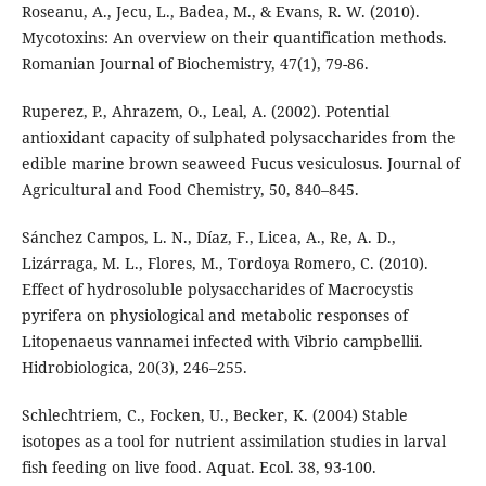
Roseanu, A., Jecu, L., Badea, M., & Evans, R. W. (2010).
Mycotoxins: An overview on their quantification methods.
Romanian Journal of Biochemistry, 47(1), 79-86.
Ruperez, P., Ahrazem, O., Leal, A. (2002). Potential
antioxidant capacity of sulphated polysaccharides from the
edible marine brown seaweed Fucus vesiculosus. Journal of
Agricultural and Food Chemistry, 50, 840–845.
Sánchez Campos, L. N., Díaz, F., Licea, A., Re, A. D.,
Lizárraga, M. L., Flores, M., Tordoya Romero, C. (2010).
Effect of hydrosoluble polysaccharides of Macrocystis
pyrifera on physiological and metabolic responses of
Litopenaeus vannamei infected with Vibrio campbellii.
Hidrobiologica, 20(3), 246–255.
Schlechtriem, C., Focken, U., Becker, K. (2004) Stable
isotopes as a tool for nutrient assimilation studies in larval
fish feeding on live food. Aquat. Ecol. 38, 93-100.