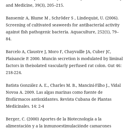
and Medicine, 39(3), 205–215.
Bansemir A, Blume M , Schröder S , Lindequist, U. (2006).
Screening of cultivated seaweeds for antibacterial activity
against fish pathogenic bacteria. Aquaculture, 252(1), 79–
84.
Barcelo A, Claustre J, Moro F, Chayvaille JA, Cuber JC,
Plaisancie P. 2000. Muncin secretion is modulated by liminal
factors in theisolated vascularly perfused rat colon. Gut 46:
218-224.
Batista González A. E., Charles M. B., Mancini-Filho J., Vidal
Novoa A. 2009. Las algas marinas como fuente de
fitofármacos antioxidantes. Revista Cubana de Plantas
Medicinales. 14: 2-4
Berger, C. (2000) Aportes de la Biotecnología a la
alimentación y a la inmunoestimulaciónde camarones