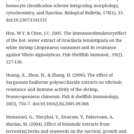
hemocyte classification scheme integrating morphology,
cytochemistry, and function. Biological Bulletin, 178(1), 33.
doi:10.2307/1541535
Hou, W.Y. & Chen, J.C. 2005. The immunoestimulatoryeffect
of the hot- water extract of Gracilaria tenuistipiata on the
white shrimp Litopenaeus vannamei and its resistance
against Vibrio alginolyticus. Fish Shellfish Immunol., 19(2),
127-138.
Huang, X., Zhou, H., & Zhang, H. (2006). The effect of
Sargassum fusiforme polysaccharide extracts on vibriosis
resistance and immune activity of the shrimp,
Fenneropenaeus chinensis. Fish & shellfish immunology,
20(5), 750–7. doi:10.1016/j.fsi.2005.09.008
Immanuel, G., Vincybai, V., Sivaram, V., Palavesam, A,
Marian, M. (2004). Effect of butanolic extracts from
terrestrial herbs and seaweeds on the survival, growth and