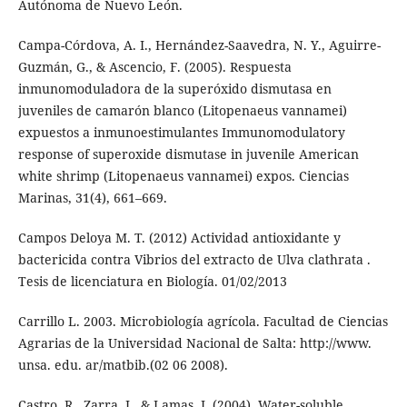
Autónoma de Nuevo León.
Campa-Córdova, A. I., Hernández-Saavedra, N. Y., Aguirre-
Guzmán, G., & Ascencio, F. (2005). Respuesta
inmunomoduladora de la superóxido dismutasa en
juveniles de camarón blanco (Litopenaeus vannamei)
expuestos a inmunoestimulantes Immunomodulatory
response of superoxide dismutase in juvenile American
white shrimp (Litopenaeus vannamei) expos. Ciencias
Marinas, 31(4), 661–669.
Campos Deloya M. T. (2012) Actividad antioxidante y
bactericida contra Vibrios del extracto de Ulva clathrata .
Tesis de licenciatura en Biología. 01/02/2013
Carrillo L. 2003. Microbiología agrícola. Facultad de Ciencias
Agrarias de la Universidad Nacional de Salta: http://www.
unsa. edu. ar/matbib.(02 06 2008).
Castro, R., Zarra, I., & Lamas, J. (2004). Water-soluble