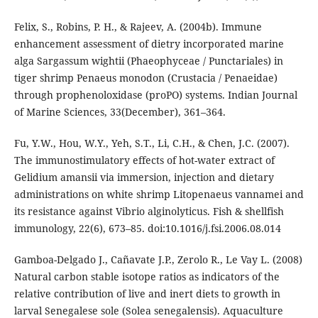
Felix, S., Robins, P. H., & Rajeev, A. (2004b). Immune
enhancement assessment of dietry incorporated marine
alga Sargassum wightii (Phaeophyceae / Punctariales) in
tiger shrimp Penaeus monodon (Crustacia / Penaeidae)
through prophenoloxidase (proPO) systems. Indian Journal
of Marine Sciences, 33(December), 361–364.
Fu, Y.W., Hou, W.Y., Yeh, S.T., Li, C.H., & Chen, J.C. (2007).
The immunostimulatory effects of hot-water extract of
Gelidium amansii via immersion, injection and dietary
administrations on white shrimp Litopenaeus vannamei and
its resistance against Vibrio alginolyticus. Fish & shellfish
immunology, 22(6), 673–85. doi:10.1016/j.fsi.2006.08.014
Gamboa-Delgado J., Cañavate J.P., Zerolo R., Le Vay L. (2008)
Natural carbon stable isotope ratios as indicators of the
relative contribution of live and inert diets to growth in
larval Senegalese sole (Solea senegalensis). Aquaculture