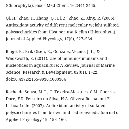
(Chlorophyta). Bioor Med Chem. 16:2441-2445.
Qi, H., Zhao, T., Zhang, Q., Li, Z., Zhao, Z., Xing, R. (2006).
Antioxidant activity of different molecular weight sulfated
polysaccharides from Ulva pertusa Kjellm (Chlorophyta).
Journal of Applied Phycology, 17(6), 527–534.
Ringø, E., Erik Olsen, R., Gonzalez Vecino, J. L., &
Wadsworth, S. (2011). Use of immunostimulants and
nucleotides in aquaculture: A Review. Journal of Marine
Science: Research & Development, 02(01), 1–22.
doi:10.4172/2155-9910.1000104
Rocha de Souza, M.C., C. Texeira-Masques, C.M. Guerra-
Dore, F.R. Ferreira da Silva, H.A. Olivera-Rocha and E.
Lisboa-Leite. (2007). Antioxidant activity of sulfated
polysaccharides from brown and red seaweeds. Journal of
Applied Phycology 19: 153–160.