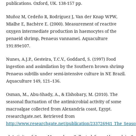
publications. Oxford, UK. 138-157 pp.
Muñoz M, Cedeño R, Rodríguez J, Van der Knap WPW,
Mialhe E, Bachère E. (2000). Measurement of reactive
oxygen intermediate production in haemocytes of the
penaeid shrimp, Penaeus vannamei. Aquaculture
191:89e107.
Nunes, A.J.P., Gesteira, T.C.V., Goddard, S. (1997) Food
ingestion and assimilation by the Southern brown shrimp
Penaeus subtilis under semi-intensive culture in NE Brazil.
Aquaculture 149, 121–136.
Osman, M., Abu-Shady, A., & Elshobary, M. (2010). The
seasonal fluctuation of the antimicrobial activity of some
macroalgae collected from Alexandria coast, Egypt.
researchgate.net. Retrieved from
http://www.researchgate.net/publication/233726941_The_Season