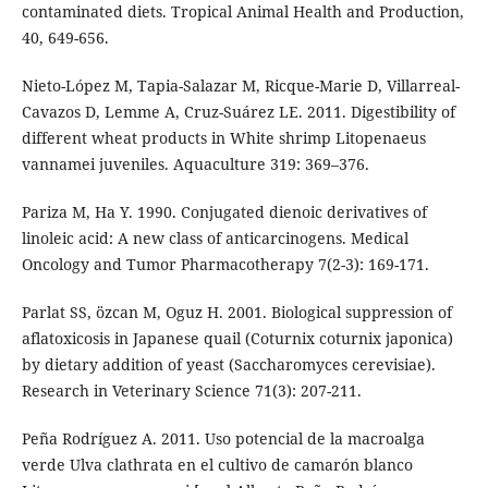
contaminated diets. Tropical Animal Health and Production,
40, 649-656.
Nieto-López M, Tapia-Salazar M, Ricque-Marie D, Villarreal-
Cavazos D, Lemme A, Cruz-Suárez LE. 2011. Digestibility of
different wheat products in White shrimp Litopenaeus
vannamei juveniles. Aquaculture 319: 369–376.
Pariza M, Ha Y. 1990. Conjugated dienoic derivatives of
linoleic acid: A new class of anticarcinogens. Medical
Oncology and Tumor Pharmacotherapy 7(2-3): 169-171.
Parlat SS, özcan M, Oguz H. 2001. Biological suppression of
aflatoxicosis in Japanese quail (Coturnix coturnix japonica)
by dietary addition of yeast (Saccharomyces cerevisiae).
Research in Veterinary Science 71(3): 207-211.
Peña Rodríguez A. 2011. Uso potencial de la macroalga
verde Ulva clathrata en el cultivo de camarón blanco