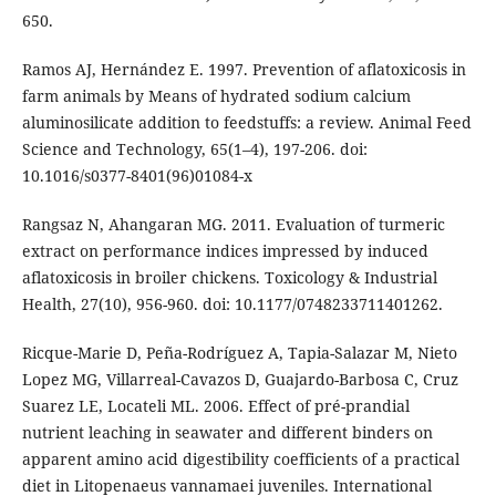
650.
Ramos AJ, Hernández E. 1997. Prevention of aflatoxicosis in
farm animals by Means of hydrated sodium calcium
aluminosilicate addition to feedstuffs: a review. Animal Feed
Science and Technology, 65(1–4), 197-206. doi:
10.1016/s0377-8401(96)01084-x
Rangsaz N, Ahangaran MG. 2011. Evaluation of turmeric
extract on performance indices impressed by induced
aflatoxicosis in broiler chickens. Toxicology & Industrial
Health, 27(10), 956-960. doi: 10.1177/0748233711401262.
Ricque-Marie D, Peña-Rodríguez A, Tapia-Salazar M, Nieto
Lopez MG, Villarreal-Cavazos D, Guajardo-Barbosa C, Cruz
Suarez LE, Locateli ML. 2006. Effect of pré-prandial
nutrient leaching in seawater and different binders on
apparent amino acid digestibility coefficients of a practical
diet in Litopenaeus vannamaei juveniles. International