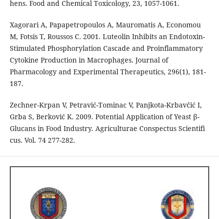
hens. Food and Chemical Toxicology, 23, 1057-1061.
Xagorari A, Papapetropoulos A, Mauromatis A, Economou
M, Fotsis T, Roussos C. 2001. Luteolin Inhibits an Endotoxin-
Stimulated Phosphorylation Cascade and Proinflammatory
Cytokine Production in Macrophages. Journal of
Pharmacology and Experimental Therapeutics, 296(1), 181-
187.
Zechner-Krpan V, Petravić-Tominac V, Panjkota-Krbavčić I,
Grba S, Berković K. 2009. Potential Application of Yeast β-
Glucans in Food Industry. Agriculturae Conspectus Scientifi
cus. Vol. 74 277-282.