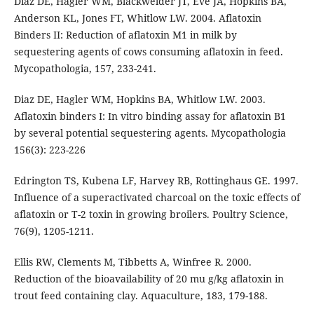
Diaz DE, Hagler WM, Blackwelder JT, Eve JA, Hopkins BA,
Anderson KL, Jones FT, Whitlow LW. 2004. Aflatoxin
Binders II: Reduction of aflatoxin M1 in milk by
sequestering agents of cows consuming aflatoxin in feed.
Mycopathologia, 157, 233-241.
Diaz DE, Hagler WM, Hopkins BA, Whitlow LW. 2003.
Aflatoxin binders I: In vitro binding assay for aflatoxin B1
by several potential sequestering agents. Mycopathologia
156(3): 223-226
Edrington TS, Kubena LF, Harvey RB, Rottinghaus GE. 1997.
Influence of a superactivated charcoal on the toxic effects of
aflatoxin or T-2 toxin in growing broilers. Poultry Science,
76(9), 1205-1211.
Ellis RW, Clements M, Tibbetts A, Winfree R. 2000.
Reduction of the bioavailability of 20 mu g/kg aflatoxin in
trout feed containing clay. Aquaculture, 183, 179-188.