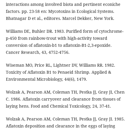
interactions among involved biota and pertinent econiche
factors. pp. 23-58 en: Mycotoxins in Ecological Systems.
Bhatnagar D et al., editores. Marcel Dekker, New York.
Williams DE, Buhler DR. 1983. Purified form of cytochrome-
p-450 from rainbow-trout with high-activity toward
conversion of aflatoxin-b1 to aflatoxin-B1-2,3-epoxide.
Cancer Research, 43, 4752-4756.
Wiseman MO, Price RL, Lightner DV, Williams RR. 1982.
Toxicity of Aflatoxin B1 to Penaeid Shrimp. Applied &
Environmental Microbiology, 44(6), 1479.
Wolzak A, Pearson AM, Coleman TH, Pestka JJ, Gray JI, Chen
C. 1986. Aflatoxin carryover and clearance from tissues of
laying hens. Food and Chemical Toxicology, 24, 37-41.
Wolzak A, Pearson AM, Coleman TH, Pestka JJ, Gray JI. 1985.
Aflatoxin deposition and clearance in the eggs of laying