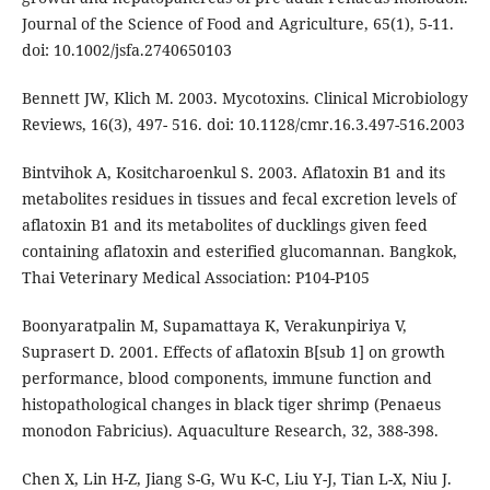
Journal of the Science of Food and Agriculture, 65(1), 5-11.
doi: 10.1002/jsfa.2740650103
Bennett JW, Klich M. 2003. Mycotoxins. Clinical Microbiology
Reviews, 16(3), 497- 516. doi: 10.1128/cmr.16.3.497-516.2003
Bintvihok A, Kositcharoenkul S. 2003. Aflatoxin B1 and its
metabolites residues in tissues and fecal excretion levels of
aflatoxin B1 and its metabolites of ducklings given feed
containing aflatoxin and esterified glucomannan. Bangkok,
Thai Veterinary Medical Association: P104-P105
Boonyaratpalin M, Supamattaya K, Verakunpiriya V,
Suprasert D. 2001. Effects of aflatoxin B[sub 1] on growth
performance, blood components, immune function and
histopathological changes in black tiger shrimp (Penaeus
monodon Fabricius). Aquaculture Research, 32, 388-398.
Chen X, Lin H-Z, Jiang S-G, Wu K-C, Liu Y-J, Tian L-X, Niu J.