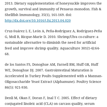
2013. Dietary supplementation of honeysuckle improves the
growth, survival and immunity of Penaeus monodon. Fish &
Shellfish Immunology, 35(1), 161-169. doi:
http://dx.doi.org/10.1016/j.fsi.2013.04.020
Cruz-Suárez L E, León A, Peña-Rodríguez A, Rodríguez-Peña
G, Moll B, Ricque-Marie D. 2010. Shrimp/Ulva co-culture: a
sustainable alternative to diminish the need for artificial
feed and improve shrimp quality. Aquaculture 301(1-4):64-
68.
de los Santos FS, Donoghue AM, Farnell BM, Huff GR, Huff
WE, Donoghue DJ. 2007. Gastrointestinal Maturation is
Accelerated in Turkey Poults Supplemented with a Mannan-
Oligosaccharide Yeast Extract (Alphamune). Poultry Science
86(5): 921-930.
Denli M, Okan F, Doran F, Inal T C. 2005. Effect of dietary
conjugated linoleic acid (CLA) on carcass quality, serum