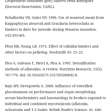
Litopenaeus vannamei [por] Alberto Peña Rodríguez
(Doctoral dissertation, UANL).
Peñaflorida VD, Golez NV. 1996. Use of seaweed meals from
Kappaphycus alvarezii and Gracilaria heteroclada as
binders in diets for juvenile shrimp Penaeus monodon.
143:393-401.
Pfost HB, Young LR. 1973. Effect of colloidal binders and
other factors on pelleting. Feedstuffs 45: 21–22.
Piva G, Galvano F, Pietri A, Piva A. 1995. Detoxification
methods of aflatoxins. A review. Nutrition Research, 15(5),
767-776. doi: 10.1016/0271-5317(95)00042-h
Raju MV, Devegowda G. 2000. Influence of esterified-
glucomannan on performance and organ morphology,
serum biochemistry and haematology in broilers exposed to
individual and combined mycotoxicosis (aflatoxin,
ochratoxin and T-2 toxin). British Poultry Science, 41, 640-