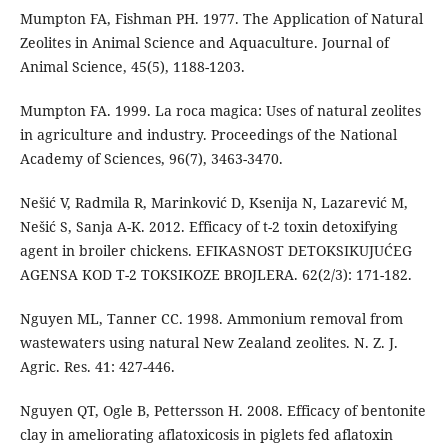
Mumpton FA, Fishman PH. 1977. The Application of Natural
Zeolites in Animal Science and Aquaculture. Journal of
Animal Science, 45(5), 1188-1203.
Mumpton FA. 1999. La roca magica: Uses of natural zeolites
in agriculture and industry. Proceedings of the National
Academy of Sciences, 96(7), 3463-3470.
Nešić V, Radmila R, Marinković D, Ksenija N, Lazarević M,
Nešić S, Sanja A-K. 2012. Efficacy of t-2 toxin detoxifying
agent in broiler chickens. EFIKASNOST DETOKSIKUJUĆEG
AGENSA KOD T-2 TOKSIKOZE BROJLERA. 62(2/3): 171-182.
Nguyen ML, Tanner CC. 1998. Ammonium removal from
wastewaters using natural New Zealand zeolites. N. Z. J.
Agric. Res. 41: 427-446.
Nguyen QT, Ogle B, Pettersson H. 2008. Efficacy of bentonite
clay in ameliorating aflatoxicosis in piglets fed aflatoxin