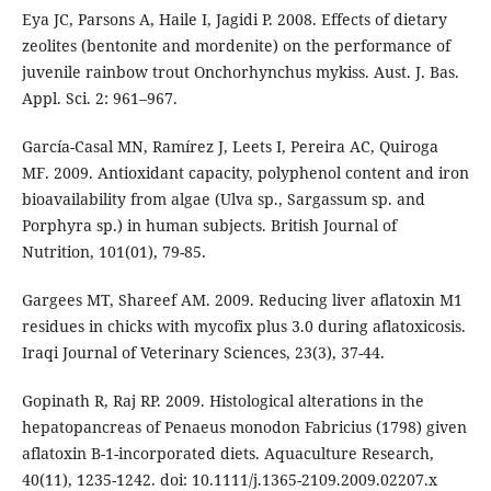
Eya JC, Parsons A, Haile I, Jagidi P. 2008. Effects of dietary
zeolites (bentonite and mordenite) on the performance of
juvenile rainbow trout Onchorhynchus mykiss. Aust. J. Bas.
Appl. Sci. 2: 961–967.
García-Casal MN, Ramírez J, Leets I, Pereira AC, Quiroga
MF. 2009. Antioxidant capacity, polyphenol content and iron
bioavailability from algae (Ulva sp., Sargassum sp. and
Porphyra sp.) in human subjects. British Journal of
Nutrition, 101(01), 79-85.
Gargees MT, Shareef AM. 2009. Reducing liver aflatoxin M1
residues in chicks with mycofix plus 3.0 during aflatoxicosis.
Iraqi Journal of Veterinary Sciences, 23(3), 37-44.
Gopinath R, Raj RP. 2009. Histological alterations in the
hepatopancreas of Penaeus monodon Fabricius (1798) given
aflatoxin B-1-incorporated diets. Aquaculture Research,
40(11), 1235-1242. doi: 10.1111/j.1365-2109.2009.02207.x