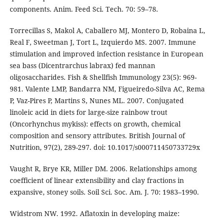
components. Anim. Feed Sci. Tech. 70: 59–78.
Torrecillas S, Makol A, Caballero MJ, Montero D, Robaina L,
Real F, Sweetman J, Tort L, Izquierdo MS. 2007. Immune
stimulation and improved infection resistance in European
sea bass (Dicentrarchus labrax) fed mannan
oligosaccharides. Fish & Shellfish Immunology 23(5): 969-
981. Valente LMP, Bandarra NM, Figueiredo-Silva AC, Rema
P, Vaz-Pires P, Martins S, Nunes ML. 2007. Conjugated
linoleic acid in diets for large-size rainbow trout
(Oncorhynchus mykiss): effects on growth, chemical
composition and sensory attributes. British Journal of
Nutrition, 97(2), 289-297. doi: 10.1017/s000711450733729x
Vaught R, Brye KR, Miller DM. 2006. Relationships among
coefficient of linear extensibility and clay fractions in
expansive, stoney soils. Soil Sci. Soc. Am. J. 70: 1983–1990.
Widstrom NW. 1992. Aflatoxin in developing maize: