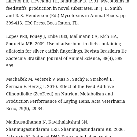
Lillehoj EB, Cleveland TE, Bhatnagar D. 1991. Mycotoxins in
feedstuffs: production in novel substrates. In: J. E. Smith
and R. S. Henderson (Ed.) Mycotoxins in Animal Foods. pp
399-413. CRC Press, Boca Raton, FL.
Lopes PRS, Pouey J, Enke DBS, Mallmann CA, Kich HA,
Soquetta MB. 2009. Use of adsorbent in diets containing
aflatoxin for silver catfish fingerlings. Revista Brasileira De
Zootecnia-Brazilian Journal of Animal Science, 38(4), 589-
595.
Macháček M, Večerek V, Mas N, Suchý P, Straková E,
Šerman V, Herzig I. 2010. Effect of the Feed Additive
Clinoptilolite (ZeoFeed) on Nutrient Metabolism and
Production Performance of Laying Hens. Acta Veterinaria
Brno, 79(9), 29-34.
Madhusudhanan N, Kavithalakshmi SN,
Shanmugasundaram ERB, Shanmugasundaram KR. 2006.
Aflatoxin B1-Induced DNA Damage in Labeo rohita: