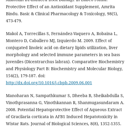
Protective Effect of an Antioxidant Supplement, Amrita
Bindu. Basic & Clinical Pharmacology & Toxicology, 98(5),
473-479.
Makol A, Torrecillas S, Fernández-Vaquero A, Robaina L,
Montero D, Caballero MJ, Izquierdo M. 2009. Effect of
conjugated linoleic acid on dietary lipids utilization, liver
morphology and selected immune parameters in sea bass
juveniles (Dicentrarchus labrax). Comparative Biochemistry
and Physiology Part B: Biochemistry and Molecular Biology,
154(2), 179-187. doi:
http://dx.doi.org/10.1016/j.cbpb.2009.06.001
Manoharan N, Sampathkumar S, Dheeba B, Sheikabdulla S,
Vinothprasanna G, Vinothkannan R, Shanmugasundaram A.
2008. Potential Hepatoprotective Effect of Aqueous Extract
of Gracilaria corticata in AFB1 Induced Hepatotoxicity in
Wistar Rats. Journal of Biological Sciences, 8(8), 1352-1355.