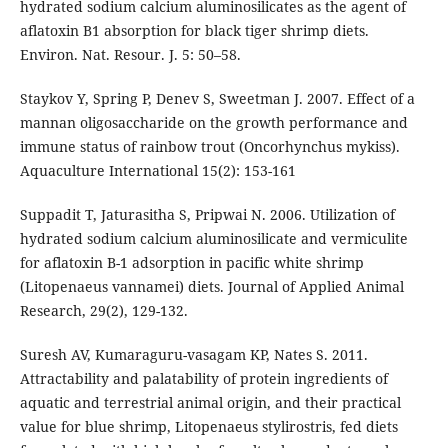
hydrated sodium calcium aluminosilicates as the agent of
aflatoxin B1 absorption for black tiger shrimp diets.
Environ. Nat. Resour. J. 5: 50–58.
Staykov Y, Spring P, Denev S, Sweetman J. 2007. Effect of a
mannan oligosaccharide on the growth performance and
immune status of rainbow trout (Oncorhynchus mykiss).
Aquaculture International 15(2): 153-161
Suppadit T, Jaturasitha S, Pripwai N. 2006. Utilization of
hydrated sodium calcium aluminosilicate and vermiculite
for aflatoxin B-1 adsorption in pacific white shrimp
(Litopenaeus vannamei) diets. Journal of Applied Animal
Research, 29(2), 129-132.
Suresh AV, Kumaraguru-vasagam KP, Nates S. 2011.
Attractability and palatability of protein ingredients of
aquatic and terrestrial animal origin, and their practical
value for blue shrimp, Litopenaeus stylirostris, fed diets