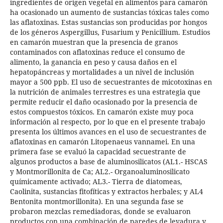
ingredientes de origen vegetal en alimentos para camarón
ha ocasionado un aumento de sustancias tóxicas tales como
las aflatoxinas. Estas sustancias son producidas por hongos
de los géneros Aspergillus, Fusarium y Penicillium. Estudios
en camarón muestran que la presencia de granos
contaminados con aflatoxinas reduce el consumo de
alimento, la ganancia en peso y causa daños en el
hepatopáncreas y mortalidades a un nivel de inclusión
mayor a 500 ppb. El uso de secuestrantes de micotoxinas en
la nutrición de animales terrestres es una estrategia que
permite reducir el daño ocasionado por la presencia de
estos compuestos tóxicos. En camarón existe muy poca
información al respecto, por lo que en el presente trabajo
presenta los últimos avances en el uso de secuestrantes de
aflatoxinas en camarón Litopenaeus vannamei. En una
primera fase se evaluó la capacidad secuestrante de
algunos productos a base de aluminosilicatos (AL1.- HSCAS
y Montmorillonita de Ca; AL2.- Organoaluminosilicato
químicamente activado; AL3.- Tierra de diatomeas,
Caolinita, sustancias fitofíticas y extractos herbales; y AL4
Bentonita montmorillonita). En una segunda fase se
probaron mezclas remediadoras, donde se evaluaron
productos con una combinación de paredes de levadura y