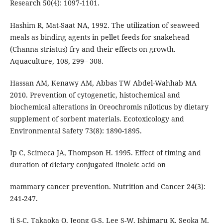
Research 50(4): 1097-1101.
Hashim R, Mat-Saat NA, 1992. The utilization of seaweed
meals as binding agents in pellet feeds for snakehead
(Channa striatus) fry and their effects on growth.
Aquaculture, 108, 299– 308.
Hassan AM, Kenawy AM, Abbas TW Abdel-Wahhab MA
2010. Prevention of cytogenetic, histochemical and
biochemical alterations in Oreochromis niloticus by dietary
supplement of sorbent materials. Ecotoxicology and
Environmental Safety 73(8): 1890-1895.
Ip C, Scimeca JA, Thompson H. 1995. Effect of timing and
duration of dietary conjugated linoleic acid on
mammary cancer prevention. Nutrition and Cancer 24(3):
241-247.
Ji S-C, Takaoka O, Jeong G-S, Lee S-W, Ishimaru K, Seoka M,