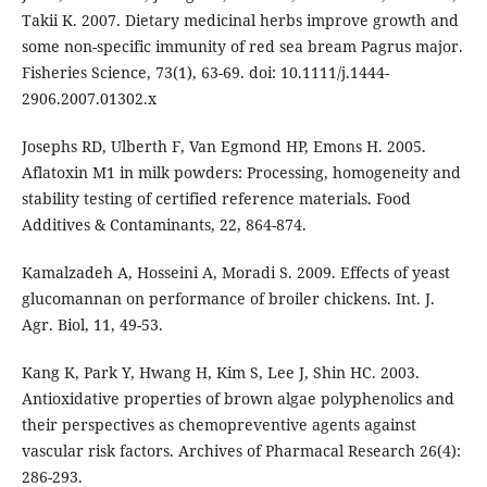
Takii K. 2007. Dietary medicinal herbs improve growth and
some non-specific immunity of red sea bream Pagrus major.
Fisheries Science, 73(1), 63-69. doi: 10.1111/j.1444-
2906.2007.01302.x
Josephs RD, Ulberth F, Van Egmond HP, Emons H. 2005.
Aflatoxin M1 in milk powders: Processing, homogeneity and
stability testing of certified reference materials. Food
Additives & Contaminants, 22, 864-874.
Kamalzadeh A, Hosseini A, Moradi S. 2009. Effects of yeast
glucomannan on performance of broiler chickens. Int. J.
Agr. Biol, 11, 49-53.
Kang K, Park Y, Hwang H, Kim S, Lee J, Shin HC. 2003.
Antioxidative properties of brown algae polyphenolics and
their perspectives as chemopreventive agents against
vascular risk factors. Archives of Pharmacal Research 26(4):
286-293.