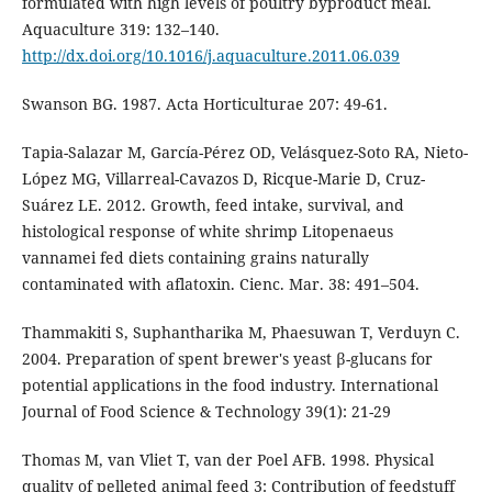
formulated with high levels of poultry byproduct meal.
Aquaculture 319: 132–140.
http://dx.doi.org/10.1016/j.aquaculture.2011.06.039
Swanson BG. 1987. Acta Horticulturae 207: 49-61.
Tapia-Salazar M, García-Pérez OD, Velásquez-Soto RA, Nieto-
López MG, Villarreal-Cavazos D, Ricque-Marie D, Cruz-
Suárez LE. 2012. Growth, feed intake, survival, and
histological response of white shrimp Litopenaeus
vannamei fed diets containing grains naturally
contaminated with aflatoxin. Cienc. Mar. 38: 491–504.
Thammakiti S, Suphantharika M, Phaesuwan T, Verduyn C.
2004. Preparation of spent brewer's yeast β-glucans for
potential applications in the food industry. International
Journal of Food Science & Technology 39(1): 21-29
Thomas M, van Vliet T, van der Poel AFB. 1998. Physical
quality of pelleted animal feed 3: Contribution of feedstuff