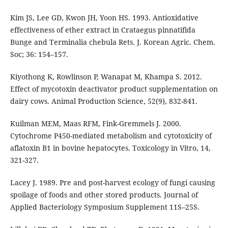
Kim JS, Lee GD, Kwon JH, Yoon HS. 1993. Antioxidative
effectiveness of ether extract in Crataegus pinnatifida
Bunge and Terminalia chebula Rets. J. Korean Agric. Chem.
Soc; 36: 154–157.
Kiyothong K, Rowlinson P, Wanapat M, Khampa S. 2012.
Effect of mycotoxin deactivator product supplementation on
dairy cows. Animal Production Science, 52(9), 832-841.
Kuilman MEM, Maas RFM, Fink-Gremmels J. 2000.
Cytochrome P450-mediated metabolism and cytotoxicity of
aflatoxin B1 in bovine hepatocytes. Toxicology in Vitro, 14,
321-327.
Lacey J. 1989. Pre and post-harvest ecology of fungi causing
spoilage of foods and other stored products. Journal of
Applied Bacteriology Symposium Supplement 11S–25S.