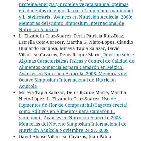
proteína/energía y proteína vegetal/animal optimas
en alimentos de engorda para Litopenaeus vannamei
y L. stylirostris
,
Avances en Nutrición Acuicola: 2000:
Memorias del Quinto Simposium Internacional de
Nutrición Acuícola
L. Elizabeth Cruz-Suarez, Perla Patricia Ruiz-Díaz,
Estrella Cota-Cerecer, Martha G. Nieto-Lopez, Claudio
Guajardo-Barbosa, Mireya Tapia-Salazar, David
Villarreal-Cavazos, Denis Ricque-Marie,
Revisión sobre
Algunas Características Físicas y Control de Calidad de
Alimentos Comerciales para Camarón en México
,
Avances en Nutrición Acuicola: 2006: Memorías del
Octavo Simposium Internacional de Nutrición
Acuícola
Mireya Tapia-Salazar, Denis Ricque-Marie, Martha
Nieto-López, L. Elizabeth Cruz-Suárez,
Uso de
Pigmentos de Flor de Cempasúchil (Tagetes erecta)
como Aditivos en Alimentos para Camarón L.
vannamei
,
Avances en Nutrición Acuicola: 2008:
Memorías del Noveno Simposium Internacional de
Nutrición Acuícola Noviembre 24-27, 2008
David Alonso Villarreal-Cavazos, Juan Pablo