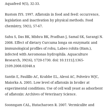
Aquafeed 9(5), 32-33.
Rustom IYS. 1997. Aflatoxin in food and feed: occurrence,
legislation and inactivation by physical methods. Food
chemistry, 59(1), 57-67.
Sahu S, Das BK, Mishra BK, Pradhan J, Samal SK, Sarangi N.
2008. Effect of dietary Curcuma longa on enzymatic and
immunological profiles of rohu, Labeo rohita (Ham.),
infected with Aeromonas hydrophila. Aquaculture
Research, 39(16), 1720-1730. doi: 10.1111/j.1365-
2109.2008.02048.x
Santin E, Paulillo AC, Krabbe EL, Alessi AC, Polveiro WJC,
Maiorka A. 2005. Low level of aflatoxin in broiler at
experimental conditions. Use of cell wall yeast as adsorbent
of aflatoxin: Archives of Veterinary Science.
Soonngam CAL, Hutacharoen R. 2007. Vermiculite and