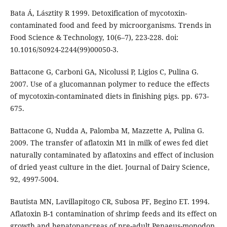
Bata Á, Lásztity R 1999. Detoxification of mycotoxin-
contaminated food and feed by microorganisms. Trends in
Food Science & Technology, 10(6–7), 223-228. doi:
10.1016/S0924-2244(99)00050-3.
Battacone G, Carboni GA, Nicolussi P, Ligios C, Pulina G.
2007. Use of a glucomannan polymer to reduce the effects
of mycotoxin-contaminated diets in finishing pigs. pp. 673-
675.
Battacone G, Nudda A, Palomba M, Mazzette A, Pulina G.
2009. The transfer of aflatoxin M1 in milk of ewes fed diet
naturally contaminated by aflatoxins and effect of inclusion
of dried yeast culture in the diet. Journal of Dairy Science,
92, 4997-5004.
Bautista MN, Lavillapitogo CR, Subosa PF, Begino ET. 1994.
Aflatoxin B-1 contamination of shrimp feeds and its effect on
growth and hepatopancreas of pre-adult Penaeus-monodon.