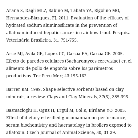
Arana S, Dagli MLZ, Sabino M, Tabata YA, Rigolino MG,
Hernandez-Blazquez, FJ. 2011. Evaluation of the efficacy of
hydrated sodium aluminosilicate in the prevention of
aflatoxin-induced hepatic cancer in rainbow trout. Pesquisa
Veterinária Brasileira, 31, 751-755.
Arce MJ, Avila GE, López CC, García EA, García GF. 2005.
Efecto de paredes celulares (Sacharomyces cerevisiae) en el
alimento de pollo de engorda sobre los parámetros
productivos. Tec Pecu Mex; 43:155-162.
Barrer RM. 1989. Shape-selective sorbents based on clay
minerals; a review. Clays and Clay Minerals, 37(5), 385-395.
Basmacioglu H, Oguz H, Ergul M, Col R, Birdane YO. 2005.
Effect of dietary esterified glucomannan on performance,
serum biochemistry and haematology in broilers exposed to
aflatoxin. Czech Journal of Animal Science, 50, 31-39.