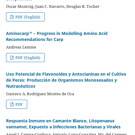
Óscar Monroig, Juan C. Navarro, Douglas R. Tocher
PDF (English)
Aminocarp™ – Progress in Modelling Amino Acid
Recommendations for Carp
Andreas Lemme
PDF (English)
Uso Potencial de Flavonoides y Antocianinas en el Cultivo
de Peces: Producción de Organismos Monosexados y
Nutracéuticos
Gustavo A. Rodríguez Montes de Oca
PDF
Respuesta Inmune en Camarón Blanco, Litopenaeus
vannamei, Expuesto a Infecciones Bacterianas y Virales
Angel I. Campa-Córdova, Antonio Luna-González, Ma. del Carmen