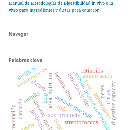
Manual de Metodologías de Digestibilidad in vivo e in
vitro para ingredientes y dietas para camarón
Navegar
Palabras clave
shellfish
sacharomyces
retinoids
soybean protein concentrate
lactobacillus
broodstock diet
amino acids
larval nutrition
shrimp
feeds
digestive capacity
peces
salinity
dietas
temperature
kelp
immune function
nutrient
camarón
fish
alimentación
probióticos
soy products
tilapia
muda
streptococcus
artemia