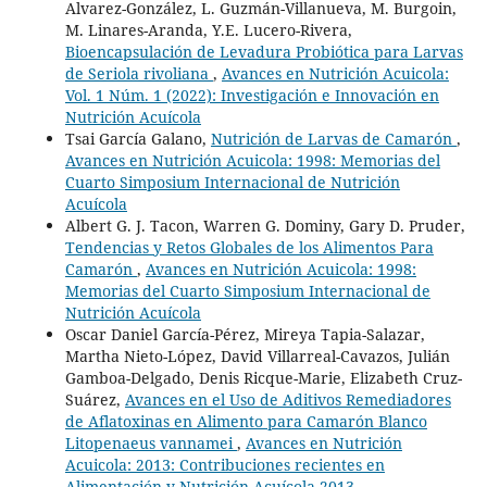
Alvarez-González, L. Guzmán-Villanueva, M. Burgoin,
M. Linares-Aranda, Y.E. Lucero-Rivera,
Bioencapsulación de Levadura Probiótica para Larvas
de Seriola rivoliana
,
Avances en Nutrición Acuicola:
Vol. 1 Núm. 1 (2022): Investigación e Innovación en
Nutrición Acuícola
Tsai García Galano,
Nutrición de Larvas de Camarón
,
Avances en Nutrición Acuicola: 1998: Memorias del
Cuarto Simposium Internacional de Nutrición
Acuícola
Albert G. J. Tacon, Warren G. Dominy, Gary D. Pruder,
Tendencias y Retos Globales de los Alimentos Para
Camarón
,
Avances en Nutrición Acuicola: 1998:
Memorias del Cuarto Simposium Internacional de
Nutrición Acuícola
Oscar Daniel García-Pérez, Mireya Tapia-Salazar,
Martha Nieto-López, David Villarreal-Cavazos, Julián
Gamboa-Delgado, Denis Ricque-Marie, Elizabeth Cruz-
Suárez,
Avances en el Uso de Aditivos Remediadores
de Aflatoxinas en Alimento para Camarón Blanco
Litopenaeus vannamei
,
Avances en Nutrición
Acuicola: 2013: Contribuciones recientes en
Alimentación y Nutrición Acuícola 2013