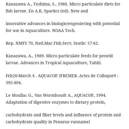
Kanazawa A., Teshima, S., 1988. Micro particulate diets for
fish larvae. En A.K. Sparkcs (ed). New and
innovative advances in biologie/engeniering with potential
for use in Aquaculture. NOAA Tech.
Rep. NMFS 70, Natl.Mar.Fish.Serv, Seatle: 57-62.
Kanazawa, A., 1989. Micro particulate feeds for peneid
larvae. Advances in Tropical Aquaculture, Tahiti.
Feb20-March 4 . AQUACOP. IFREMER. Actes de Colloque9 :
395-404.
Le Moullac G., Van Wormhoudt A., AQUACOP., 1994.
Adaptation of digestive enzymes to dietary protein,
carbohydrate and fiber levels and influence of protein and
carbohydrate quality in Penaeus vannamei