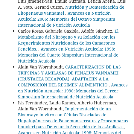
Luis Jimenez-Yan, Emilio Guzmán, Leticia Arena, Luis
A. Soto, Gerard Cuzon,
Nutrición y Domesticación de
Litopenaeus vannamei
,
Avances en Nutrición
Acuicola: 2006: Memorías del Octavo Simposium
Internacional de Nutrición Acuícola
Carlos Rosas, Gabriela Gaxiola, Adolfo Sánchez,
El
Metabolismo del Nitrógeno y su Relación con los
Requerimientos Nutricionales de los Camarones
Peneidos.
,
Avances en Nutrición Acuicola: 1998:
Memorias del Cuarto Simposium Internacional de
Nutrición Acuícola
Alain Van Wormhoudt,
CARACTERIZACION DE LAS
TRIPSINAS Y AMILASAS DE PENAEUS VANNAMEI
(CRUSTACEA DECAPODA): ADAPTACIIN A LA
COMPOSICION DEL REGIMEN ALIMENTICIO
,
Avances
en Nutrición Acuicola: 1996: Memorias del Tercer
Simposium Internacional de Nutrición Acuícola
Isis Fernández, Laida Ramos, Alberto Huberman,
Alain Van Wormhoudt,
Implementación de un
Bioensayo in vitro con Células Disociadas de
Hepatopáncreas de Palaemon serratus y Procambarus
bouvieri para Detectar la Secreción de la a-Amilasa.
,
Avances en Nutrición Acuicola: 1998: Memorias del