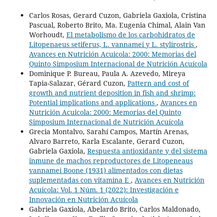
Carlos Rosas, Gerard Cuzon, Gabriela Gaxiola, Cristina
Pascual, Roberto Brito, Ma. Eugenia Chimal, Alain Van
Worhoudt,
El metabolismo de los carbohidratos de
Litopenaeus setiferus, L. vannamei y L. stylirostris
,
Avances en Nutrición Acuicola: 2000: Memorias del
Quinto Simposium Internacional de Nutrición Acuícola
Dominique P. Bureau, Paula A. Azevedo, Mireya
Tapia-Salazar, Gérard Cuzon,
Pattern and cost of
growth and nutrient deposition in fish and shrimp:
Potential implications and applications
,
Avances en
Nutrición Acuicola: 2000: Memorias del Quinto
Simposium Internacional de Nutrición Acuícola
Grecia Montalvo, Sarahí Campos, Martín Arenas,
Alvaro Barreto, Karla Escalante, Gerard Cuzon,
Gabriela Gaxiola,
Respuesta antioxidante y del sistema
inmune de machos reproductores de Litopeneaus
vannamei Boone (1931) alimentados con dietas
suplementadas con vitamina E
,
Avances en Nutrición
Acuicola: Vol. 1 Núm. 1 (2022): Investigación e
Innovación en Nutrición Acuícola
Gabriela Gaxiola, Abelardo Brito, Carlos Maldonado,