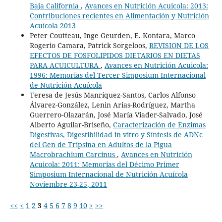
Baja California
,
Avances en Nutrición Acuicola: 2013:
Contribuciones recientes en Alimentación y Nutrición
Acuícola 2013
Peter Coutteau, Inge Geurden, E. Kontara, Marco
Rogerio Camara, Patrick Sorgeloos,
REVISION DE LOS
EFECTOS DE FOSFOLIPIDOS DIETARIOS EN DIETAS
PARA ACUICULTURA
,
Avances en Nutrición Acuicola:
1996: Memorias del Tercer Simposium Internacional
de Nutrición Acuícola
Teresa de Jesús Manríquez-Santos, Carlos Alfonso
Álvarez-González, Lenin Arias-Rodríguez, Martha
Guerrero-Olazarán, José María Viader-Salvado, José
Alberto Aguilar-Briseño,
Caracterización de Enzimas
Digestivas, Digestibilidad in vitro y Síntesis de ADNc
del Gen de Tripsina en Adultos de la Pigua
Macrobrachium Carcinus
,
Avances en Nutrición
Acuicola: 2011: Memorias del Décimo Primer
Simposium Internacional de Nutrición Acuícola
Noviembre 23-25, 2011
<<
<
1
2
3
4
5
6
7
8
9
10
>
>>