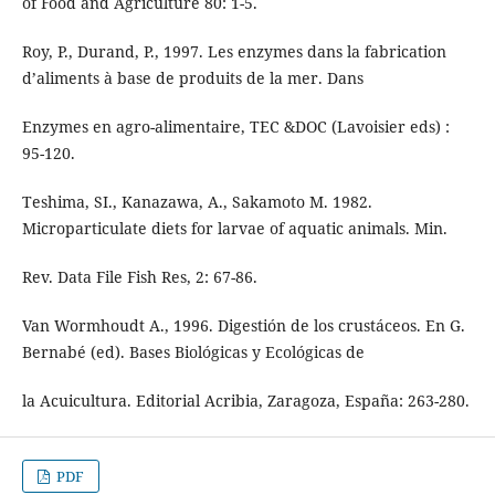
of Food and Agriculture 80: 1-5.
Roy, P., Durand, P., 1997. Les enzymes dans la fabrication
d’aliments à base de produits de la mer. Dans
Enzymes en agro-alimentaire, TEC &DOC (Lavoisier eds) :
95-120.
Teshima, SI., Kanazawa, A., Sakamoto M. 1982.
Microparticulate diets for larvae of aquatic animals. Min.
Rev. Data File Fish Res, 2: 67-86.
Van Wormhoudt A., 1996. Digestión de los crustáceos. En G.
Bernabé (ed). Bases Biológicas y Ecológicas de
la Acuicultura. Editorial Acribia, Zaragoza, España: 263-280.
PDF