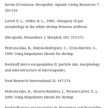
larvae (Crustacea, Decapoda). Aquatic Living Resources 7:
203-210.
Lovett D. L., Felder D. L., 1989., Ontogeny of gut
morphology in the white shrimp Penaeus setiferus
(Decapoda, Penaeidae). J. Morphol, 201: 253-272.
Pedroza-Islas, R., Duirán-Rodríguez, C., Trejo-Martíez, S.,
1999. Using biopolymer blends for shrimp
feedstuff micro encapsulation II: particle size, morphology
and microstructure of microcapsules.
Food Research International 32: 167-374.
Pedroza-Islas, R., Alvarez-Ramírez, J., Vernon-Carter, E. J.,
2000. Using biopolymer blends for shrimp
feedstuff micro encapsulation II: dissolution and floatability