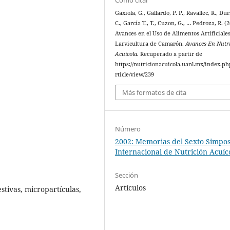
Gaxiola, G., Gallardo, P. P., Ravallec, R., Dur
C., García T., T., Cuzon, G., … Pedroza, R. (2
Avances en el Uso de Alimentos Artificiales
Larvicultura de Camarón.
Avances En Nutr
Acuicola
. Recuperado a partir de
https://nutricionacuicola.uanl.mx/index.ph
rticle/view/239
Más formatos de cita
Número
2002: Memorias del Sexto Simpo
Internacional de Nutrición Acuíc
Sección
Artículos
stivas, micropartículas,