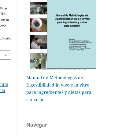
ruty,
019).
 en la
ición
p/acu/a
Manual de Metodologías de
sium
Digestibilidad in vivo e in vitro
ola
para ingredientes y dietas para
camarón
Navegar