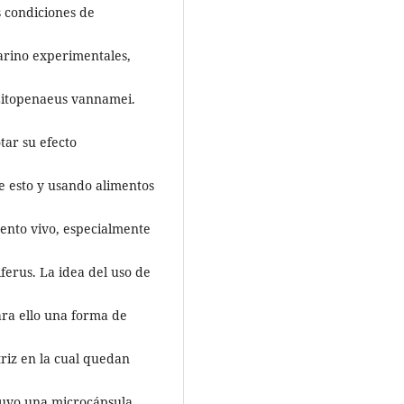
 condiciones de
arino experimentales,
 Litopenaeus vannamei.
tar su efecto
de esto y usando alimentos
mento vivo, especialmente
iferus. La idea del uso de
ra ello una forma de
riz en la cual quedan
tuvo una microcápsula