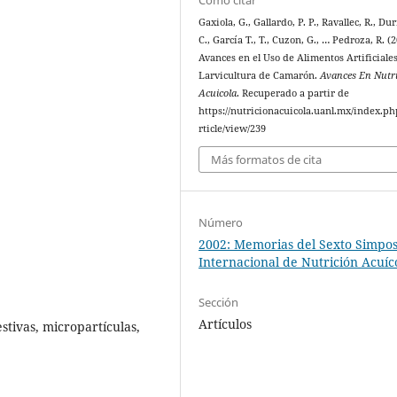
Gaxiola, G., Gallardo, P. P., Ravallec, R., Dur
C., García T., T., Cuzon, G., … Pedroza, R. (2
Avances en el Uso de Alimentos Artificiales
Larvicultura de Camarón.
Avances En Nutr
Acuicola
. Recuperado a partir de
https://nutricionacuicola.uanl.mx/index.ph
rticle/view/239
Más formatos de cita
Número
2002: Memorias del Sexto Simpo
Internacional de Nutrición Acuíc
Sección
Artículos
stivas, micropartículas,