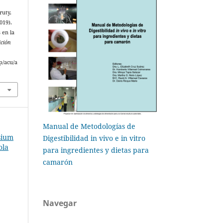
ruty,
019).
 en la
ición
p/acu/a
Manual de Metodologías de
sium
Digestibilidad in vivo e in vitro
ola
para ingredientes y dietas para
camarón
Navegar