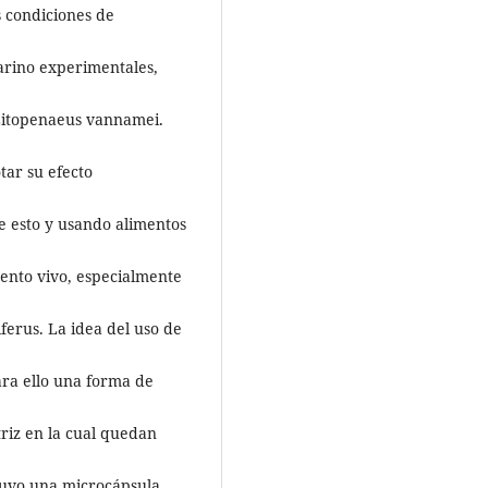
 condiciones de
arino experimentales,
 Litopenaeus vannamei.
tar su efecto
de esto y usando alimentos
mento vivo, especialmente
iferus. La idea del uso de
ra ello una forma de
riz en la cual quedan
tuvo una microcápsula