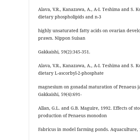
Alava, V.R., Kanazawa, A., A-I. Teshima and S. Ko
dietary phospholipids and n-3
highly unsaturated fatty acids on ovarian dev
prawn. Nippon Suisan
Gakkaishi, 59(2):345-351.
Alava, V.R., Kanazawa, A., A-I. Teshima and S. Ko
dietary L-ascorbyl-2-phosphate
magnesium on gonadal maturation of Penaeus j
Gakkaishi, 59(4):691-
Allan, G.L. and G.B. Maguire, 1992. Effects of st
production of Penaeus monodon
Fabricus in model farming ponds. Aquaculture, 