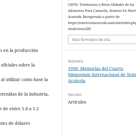
(2019). Tendencias y Retos Globales de los
Alimentos Para Camarón.
Avances En Nutri
Acuicola
. Recuperado a partir de
https://nutricionacuicola.uanl.mx/index.ph
rticle/view/285
Más formatos de cita
es en la producción
Número
oficiales sobre la
1998: Memorias del Cuarto
Simposium Internacional de Nutr
l utilizar como base la
Acuícola
tenidas de la industria,
Sección
Artículos
 de entre 1.0 a 1.2
ones de dólares