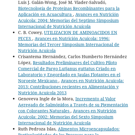
Luis J. Galán-Wong, José M. Viader-Salvadó,
Biotecnología de Proteínas Recombinantes para la
Aplicación en Acuacultura
,
Avances en Nutrición
Acuicola: 2004: Memorias del Septimo Simposium
Internacional de Nutrición Acuícola
C. B. Cowey,
UTILIZACION DE AMINOACIDOS EN
PECES
,
Avances en Nutrición Acuicola: 1996:
Memorias del Tercer Simposium Internacional de
Nutrición Acuícola
Crisantema Hernández, Carlos Humberto Hernández
López,
Resultados Preliminares del Cultivo Piloto
Comercial de Pargo Lutjanus guttatus Criado en
Laboratorio y Engordado en Jaulas Flotantes en el
Noroeste Mexicano
,
Avances en Nutrición Acuicola:
2013: Contribuciones recientes en Alimentación y
Nutrición Acuícola 2013
Genoveva Ingle de la Mora,
Incremento al Valor
Agregado de Salmónidos a Través de su Pigmentación
con Colorantes Naturales
,
Avances en Nutrición
Acuicola: 2002: Memorias del Sexto Simposium
Internacional de Nutrición Acuícola
Ruth Pedroza Islas,
Alimentos Microencapsulados:
Particularidades de los Procesos para la