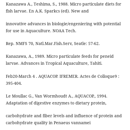
Kanazawa A., Teshima, S., 1988. Micro particulate diets for
fish larvae. En A.K. Sparkcs (ed). New and
innovative advances in biologie/engeniering with potential
for use in Aquaculture. NOAA Tech.
Rep. NMFS 70, Natl.Mar.Fish.Serv, Seatle: 57-62.
Kanazawa, A., 1989. Micro particulate feeds for peneid
larvae. Advances in Tropical Aquaculture, Tahiti.
Feb20-March 4 . AQUACOP. IFREMER. Actes de Colloque9 :
395-404.
Le Moullac G., Van Wormhoudt A., AQUACOP., 1994.
Adaptation of digestive enzymes to dietary protein,
carbohydrate and fiber levels and influence of protein and
carbohydrate quality in Penaeus vannamei