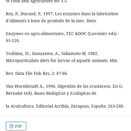
of Food and Agriculture 80: 1-5.
Roy, P., Durand, P., 1997. Les enzymes dans la fabrication
d’aliments à base de produits de la mer. Dans
Enzymes en agro-alimentaire, TEC &DOC (Lavoisier eds) :
95-120.
Teshima, SI., Kanazawa, A., Sakamoto M. 1982.
Microparticulate diets for larvae of aquatic animals. Min.
Rev. Data File Fish Res, 2: 67-86.
Van Wormhoudt A., 1996. Digestión de los crustáceos. En G.
Bernabé (ed). Bases Biológicas y Ecológicas de
la Acuicultura. Editorial Acribia, Zaragoza, España: 263-280.
PDF