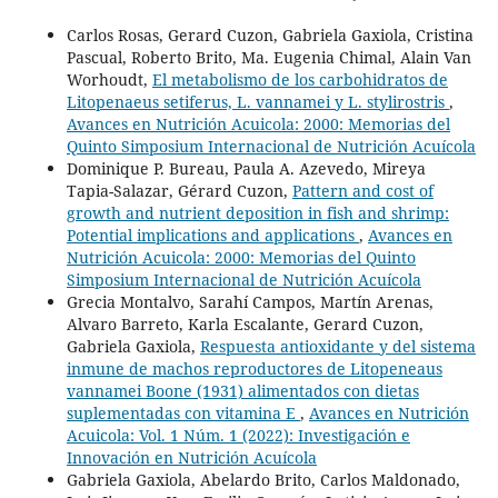
Carlos Rosas, Gerard Cuzon, Gabriela Gaxiola, Cristina
Pascual, Roberto Brito, Ma. Eugenia Chimal, Alain Van
Worhoudt,
El metabolismo de los carbohidratos de
Litopenaeus setiferus, L. vannamei y L. stylirostris
,
Avances en Nutrición Acuicola: 2000: Memorias del
Quinto Simposium Internacional de Nutrición Acuícola
Dominique P. Bureau, Paula A. Azevedo, Mireya
Tapia-Salazar, Gérard Cuzon,
Pattern and cost of
growth and nutrient deposition in fish and shrimp:
Potential implications and applications
,
Avances en
Nutrición Acuicola: 2000: Memorias del Quinto
Simposium Internacional de Nutrición Acuícola
Grecia Montalvo, Sarahí Campos, Martín Arenas,
Alvaro Barreto, Karla Escalante, Gerard Cuzon,
Gabriela Gaxiola,
Respuesta antioxidante y del sistema
inmune de machos reproductores de Litopeneaus
vannamei Boone (1931) alimentados con dietas
suplementadas con vitamina E
,
Avances en Nutrición
Acuicola: Vol. 1 Núm. 1 (2022): Investigación e
Innovación en Nutrición Acuícola
Gabriela Gaxiola, Abelardo Brito, Carlos Maldonado,