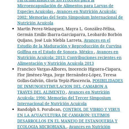
Microencapsulación de Alimentos para Larvas de
Especies Acuícolas
,
Avances en Nutrición Acuicola:
2002: Memorias del Sexto Simposium Internacional de
Nutrición Acuícola
Martin Perez-Velazquez, Mayra L. González-Félixa,
Germán Emilio Ibarra-Garciaparra, Leobardo Borbón
Quijano, José Luis Niebla Larreta,
Avances en el
Estudio de la Maduración y Reproducción de Curvina
Golfina en el Estado de Sonora, México
,
Avances en
Nutrición Acuicola: 2013: Contribuciones recientes en
Alimentación y Nutrición Acuícola 2013
Francisco Vargas-Albores, Inocencio Higuera-Ciapara,
Flor Jiménez-Vega, Jorge Hernández-López, Teresa
Gollas-Galván, Gloria Yepiz-Plascencia,
POSIBILIDADES
DE INMUNOESTIMULACION DEL CAMARON A
TRAVES DEL ALIMENTO
,
Avances en Nutrición
Acuicola: 1996: Memorias del Tercer Simposium
Internacional de Nutrición Acuícola
Randolph S. Porubcan,
CONTROL DE VIBRIO Y VIRUS
EN LA ACUACULTURA DE CAMARON: ULTIMOS
DESARROLLOS EN EL MANEJO DE ESTANQUERIA Y
ECOLOGIA MICROBIANA
,
Avances en Nutrición