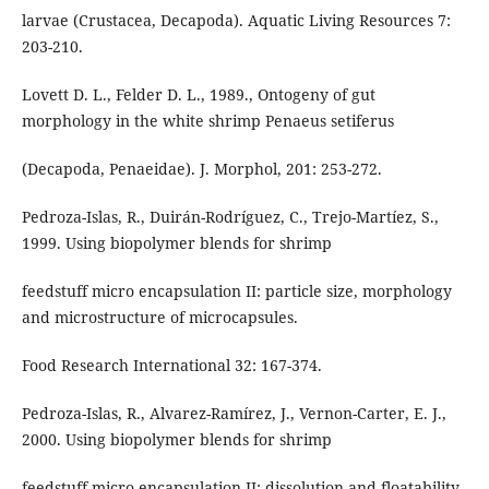
larvae (Crustacea, Decapoda). Aquatic Living Resources 7:
203-210.
Lovett D. L., Felder D. L., 1989., Ontogeny of gut
morphology in the white shrimp Penaeus setiferus
(Decapoda, Penaeidae). J. Morphol, 201: 253-272.
Pedroza-Islas, R., Duirán-Rodríguez, C., Trejo-Martíez, S.,
1999. Using biopolymer blends for shrimp
feedstuff micro encapsulation II: particle size, morphology
and microstructure of microcapsules.
Food Research International 32: 167-374.
Pedroza-Islas, R., Alvarez-Ramírez, J., Vernon-Carter, E. J.,
2000. Using biopolymer blends for shrimp
feedstuff micro encapsulation II: dissolution and floatability