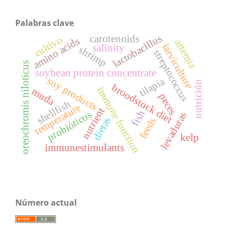
Palabras clave
lactobacillus
carotenoids
cultivo
amino acids
artemia
larviculture
salinity
shrimp
streptococcus
oreochromis niloticus
soybean protein concentrate
soy products
tilapia
nutrición
broodstock diet
immune function
muda
peces
shellfish
temperature
nutrient
fish
probióticos
levaduras
dietas
feeds
kelp
immunestimulants
Número actual