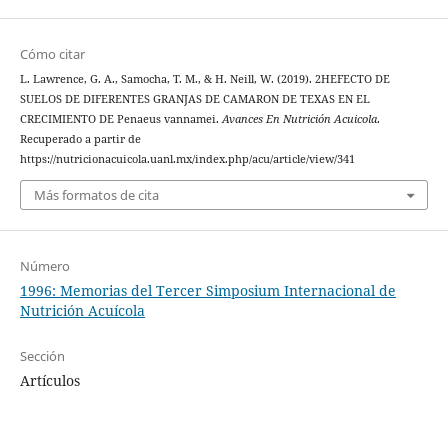
Cómo citar
L. Lawrence, G. A., Samocha, T. M., & H. Neill, W. (2019). 2HEFECTO DE
SUELOS DE DIFERENTES GRANJAS DE CAMARON DE TEXAS EN EL
CRECIMIENTO DE Penaeus vannamei.
Avances En Nutrición Acuicola
.
Recuperado a partir de
https://nutricionacuicola.uanl.mx/index.php/acu/article/view/341
Más formatos de cita
Número
1996: Memorias del Tercer Simposium Internacional de
Nutrición Acuícola
Sección
Artículos