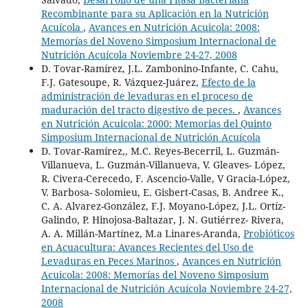
Recombinante para su Aplicación en la Nutrición
Acuícola
,
Avances en Nutrición Acuicola: 2008:
Memorías del Noveno Simposium Internacional de
Nutrición Acuícola Noviembre 24-27, 2008
D. Tovar-Ramírez, J.L. Zambonino-Infante, C. Cahu,
F.J. Gatesoupe, R. Vázquez-Juárez,
Efecto de la
administración de levaduras en el proceso de
maduración del tracto digestivo de peces.
,
Avances
en Nutrición Acuicola: 2000: Memorias del Quinto
Simposium Internacional de Nutrición Acuícola
D. Tovar-Ramírez,, M.C. Reyes-Becerril, L. Guzmán-
Villanueva, L. Guzmán-Villanueva, V. Gleaves- López,
R. Civera-Cerecedo, F. Ascencio-Valle, V Gracia-López,
V. Barbosa- Solomieu, E. Gisbert-Casas, B. Andree K.,
C. A. Alvarez-González, F.J. Moyano-López, J.L. Ortíz-
Galindo, P. Hinojosa-Baltazar, J. N. Gutiérrez- Rivera,
A. A. Millán-Martínez, M.a Linares-Aranda,
Probióticos
en Acuacultura: Avances Recientes del Uso de
Levaduras en Peces Marinos
,
Avances en Nutrición
Acuicola: 2008: Memorías del Noveno Simposium
Internacional de Nutrición Acuícola Noviembre 24-27,
2008