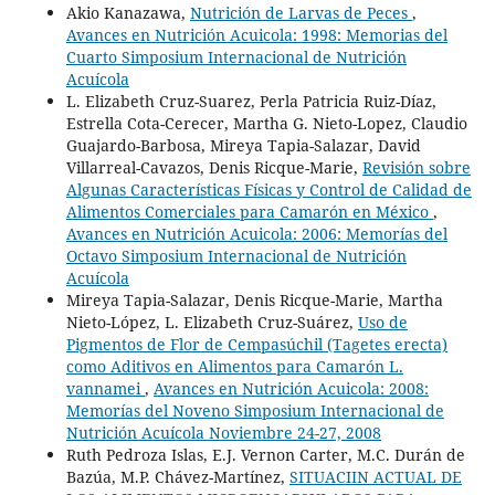
Akio Kanazawa,
Nutrición de Larvas de Peces
,
Avances en Nutrición Acuicola: 1998: Memorias del
Cuarto Simposium Internacional de Nutrición
Acuícola
L. Elizabeth Cruz-Suarez, Perla Patricia Ruiz-Díaz,
Estrella Cota-Cerecer, Martha G. Nieto-Lopez, Claudio
Guajardo-Barbosa, Mireya Tapia-Salazar, David
Villarreal-Cavazos, Denis Ricque-Marie,
Revisión sobre
Algunas Características Físicas y Control de Calidad de
Alimentos Comerciales para Camarón en México
,
Avances en Nutrición Acuicola: 2006: Memorías del
Octavo Simposium Internacional de Nutrición
Acuícola
Mireya Tapia-Salazar, Denis Ricque-Marie, Martha
Nieto-López, L. Elizabeth Cruz-Suárez,
Uso de
Pigmentos de Flor de Cempasúchil (Tagetes erecta)
como Aditivos en Alimentos para Camarón L.
vannamei
,
Avances en Nutrición Acuicola: 2008:
Memorías del Noveno Simposium Internacional de
Nutrición Acuícola Noviembre 24-27, 2008
Ruth Pedroza Islas, E.J. Vernon Carter, M.C. Durán de
Bazúa, M.P. Chávez-Martínez,
SITUACIIN ACTUAL DE