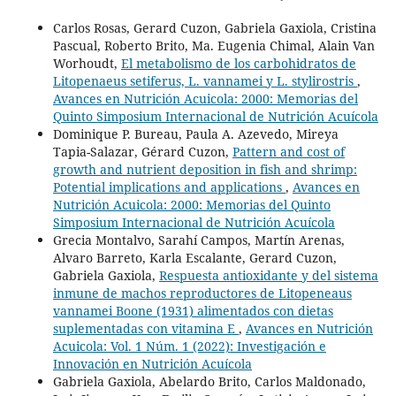
Carlos Rosas, Gerard Cuzon, Gabriela Gaxiola, Cristina
Pascual, Roberto Brito, Ma. Eugenia Chimal, Alain Van
Worhoudt,
El metabolismo de los carbohidratos de
Litopenaeus setiferus, L. vannamei y L. stylirostris
,
Avances en Nutrición Acuicola: 2000: Memorias del
Quinto Simposium Internacional de Nutrición Acuícola
Dominique P. Bureau, Paula A. Azevedo, Mireya
Tapia-Salazar, Gérard Cuzon,
Pattern and cost of
growth and nutrient deposition in fish and shrimp:
Potential implications and applications
,
Avances en
Nutrición Acuicola: 2000: Memorias del Quinto
Simposium Internacional de Nutrición Acuícola
Grecia Montalvo, Sarahí Campos, Martín Arenas,
Alvaro Barreto, Karla Escalante, Gerard Cuzon,
Gabriela Gaxiola,
Respuesta antioxidante y del sistema
inmune de machos reproductores de Litopeneaus
vannamei Boone (1931) alimentados con dietas
suplementadas con vitamina E
,
Avances en Nutrición
Acuicola: Vol. 1 Núm. 1 (2022): Investigación e
Innovación en Nutrición Acuícola
Gabriela Gaxiola, Abelardo Brito, Carlos Maldonado,