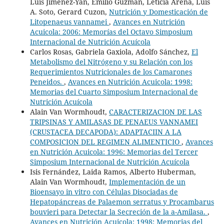
Luis Jimenez-Yan, Emilio Guzmán, Leticia Arena, Luis
A. Soto, Gerard Cuzon,
Nutrición y Domesticación de
Litopenaeus vannamei
,
Avances en Nutrición
Acuicola: 2006: Memorías del Octavo Simposium
Internacional de Nutrición Acuícola
Carlos Rosas, Gabriela Gaxiola, Adolfo Sánchez,
El
Metabolismo del Nitrógeno y su Relación con los
Requerimientos Nutricionales de los Camarones
Peneidos.
,
Avances en Nutrición Acuicola: 1998:
Memorias del Cuarto Simposium Internacional de
Nutrición Acuícola
Alain Van Wormhoudt,
CARACTERIZACION DE LAS
TRIPSINAS Y AMILASAS DE PENAEUS VANNAMEI
(CRUSTACEA DECAPODA): ADAPTACIIN A LA
COMPOSICION DEL REGIMEN ALIMENTICIO
,
Avances
en Nutrición Acuicola: 1996: Memorias del Tercer
Simposium Internacional de Nutrición Acuícola
Isis Fernández, Laida Ramos, Alberto Huberman,
Alain Van Wormhoudt,
Implementación de un
Bioensayo in vitro con Células Disociadas de
Hepatopáncreas de Palaemon serratus y Procambarus
bouvieri para Detectar la Secreción de la a-Amilasa.
,
Avances en Nutrición Acuicola: 1998: Memorias del