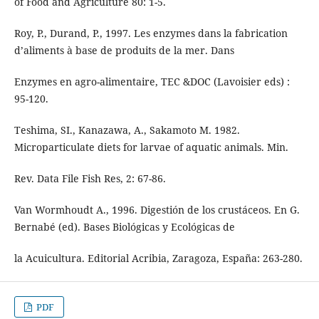
of Food and Agriculture 80: 1-5.
Roy, P., Durand, P., 1997. Les enzymes dans la fabrication
d’aliments à base de produits de la mer. Dans
Enzymes en agro-alimentaire, TEC &DOC (Lavoisier eds) :
95-120.
Teshima, SI., Kanazawa, A., Sakamoto M. 1982.
Microparticulate diets for larvae of aquatic animals. Min.
Rev. Data File Fish Res, 2: 67-86.
Van Wormhoudt A., 1996. Digestión de los crustáceos. En G.
Bernabé (ed). Bases Biológicas y Ecológicas de
la Acuicultura. Editorial Acribia, Zaragoza, España: 263-280.
PDF