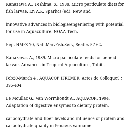
Kanazawa A., Teshima, S., 1988. Micro particulate diets for
fish larvae. En A.K. Sparkcs (ed). New and
innovative advances in biologie/engeniering with potential
for use in Aquaculture. NOAA Tech.
Rep. NMFS 70, Natl.Mar.Fish.Serv, Seatle: 57-62.
Kanazawa, A., 1989. Micro particulate feeds for peneid
larvae. Advances in Tropical Aquaculture, Tahiti.
Feb20-March 4 . AQUACOP. IFREMER. Actes de Colloque9 :
395-404.
Le Moullac G., Van Wormhoudt A., AQUACOP., 1994.
Adaptation of digestive enzymes to dietary protein,
carbohydrate and fiber levels and influence of protein and
carbohydrate quality in Penaeus vannamei