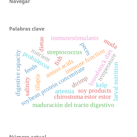
Navegar
Palabras clave
immunestimulants
dietas
muda
peces
immune function
nutrient
broodstock diet
streptococcus
digestive capacity
probióticos
temperature
fish
amino acids
larval nutrition
feeds
soybean protein concentrate
tilapia
shrimp
salinity
kelp
soy products
artemia
chirostoma estor estor
maduración del tracto digestivo