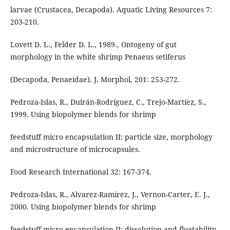
larvae (Crustacea, Decapoda). Aquatic Living Resources 7:
203-210.
Lovett D. L., Felder D. L., 1989., Ontogeny of gut
morphology in the white shrimp Penaeus setiferus
(Decapoda, Penaeidae). J. Morphol, 201: 253-272.
Pedroza-Islas, R., Duirán-Rodríguez, C., Trejo-Martíez, S.,
1999. Using biopolymer blends for shrimp
feedstuff micro encapsulation II: particle size, morphology
and microstructure of microcapsules.
Food Research International 32: 167-374.
Pedroza-Islas, R., Alvarez-Ramírez, J., Vernon-Carter, E. J.,
2000. Using biopolymer blends for shrimp
feedstuff micro encapsulation II: dissolution and floatability