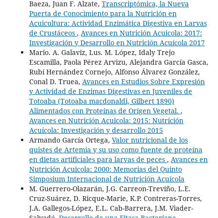
Baeza, Juan F. Alzate,
Transcriptómica, la Nueva
Puerta de Conocimiento para la Nutrición en
Acuicultura: Actividad Enzimática Digestiva en Larvas
de Crustáceos
,
Avances en Nutrición Acuicola: 2017:
Investigación y Desarrollo en Nutrición Acuícola 2017
Mario. A. Galaviz, Lus. M. López, Idaly Trejo
Escamilla, Paola Pérez Arvizu, Alejandra García Gasca,
Rubí Hernández Cornejo, Alfonso Álvarez González,
Conal D. Truea,
Avances en Estudios Sobre Expresión
y Actividad de Enzimas Digestivas en Juveniles de
Totoaba (Totoaba macdonaldi, Gilbert 1890)
Alimentados con Proteínas de Origen Vegetal.
,
Avances en Nutrición Acuicola: 2015: Nutrición
Acuícola: Investigación y desarrollo 2015
Armando García Ortega,
Valor nutricional de los
quistes de Artemia y su uso como fuente de proteína
en dietas artificiales para larvas de peces
,
Avances en
Nutrición Acuicola: 2000: Memorias del Quinto
Simposium Internacional de Nutrición Acuícola
M. Guerrero-Olazarán, J.G. Carreon-Treviño, L.E.
Cruz-Suárez, D. Ricque-Marie, K.P. Contreras-Torres,
J.A. Gallegos-López, E.L. Cab-Barrera, J.M. Viader-
Salvadó,
Desarrollo de una Fitasa Bacteriana