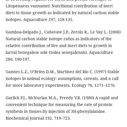
Litopenaeus vannamei: Nutritional contribution of inert
diets to tissue growth as indicated by natural carbon stable
isotopes. Aquaculture 297, 128-135.
Gamboa-Delgado J., Cañavate J.P., Zerolo R., Le Vay L. (2008)
Natural carbon stable isotope ratios as indicators of the
relative contribution of live and inert diets to growth in
larval Senegalese sole (Solea senegalensis). Aquaculture
280, 190-197.
Gannes L.Z., O’Brien D.M., Martinez del Rio C. (1997) Stable
isotopes in animal ecology: assumptions, caveats, and a call
for more laboratory experiments. Ecology 78, 1271–1276.
Garlick P.J., McNurlan M.A., Preedy V.R. (1980) A rapid and
convenient technique for measuring the rate of protein
synthesis in tissues by injection of 3H-phenylalanine.
Biochemical Journal 192, 719–723.