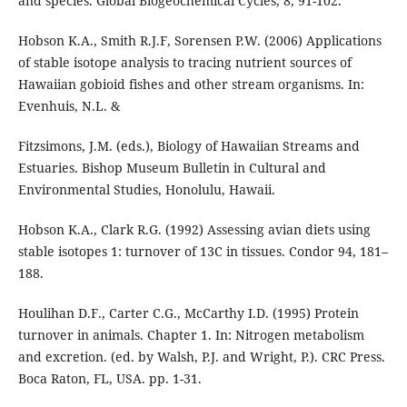
and species. Global Biogeochemical Cycles, 8, 91-102.
Hobson K.A., Smith R.J.F, Sorensen P.W. (2006) Applications
of stable isotope analysis to tracing nutrient sources of
Hawaiian gobioid fishes and other stream organisms. In:
Evenhuis, N.L. &
Fitzsimons, J.M. (eds.), Biology of Hawaiian Streams and
Estuaries. Bishop Museum Bulletin in Cultural and
Environmental Studies, Honolulu, Hawaii.
Hobson K.A., Clark R.G. (1992) Assessing avian diets using
stable isotopes 1: turnover of 13C in tissues. Condor 94, 181–
188.
Houlihan D.F., Carter C.G., McCarthy I.D. (1995) Protein
turnover in animals. Chapter 1. In: Nitrogen metabolism
and excretion. (ed. by Walsh, P.J. and Wright, P.). CRC Press.
Boca Raton, FL, USA. pp. 1-31.