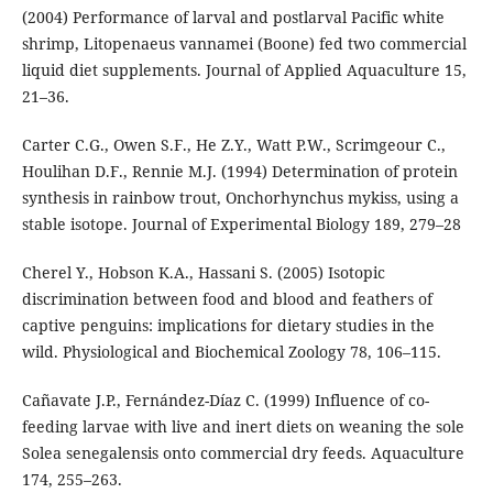
(2004) Performance of larval and postlarval Pacific white
shrimp, Litopenaeus vannamei (Boone) fed two commercial
liquid diet supplements. Journal of Applied Aquaculture 15,
21–36.
Carter C.G., Owen S.F., He Z.Y., Watt P.W., Scrimgeour C.,
Houlihan D.F., Rennie M.J. (1994) Determination of protein
synthesis in rainbow trout, Onchorhynchus mykiss, using a
stable isotope. Journal of Experimental Biology 189, 279–28
Cherel Y., Hobson K.A., Hassani S. (2005) Isotopic
discrimination between food and blood and feathers of
captive penguins: implications for dietary studies in the
wild. Physiological and Biochemical Zoology 78, 106–115.
Cañavate J.P., Fernández-Díaz C. (1999) Influence of co-
feeding larvae with live and inert diets on weaning the sole
Solea senegalensis onto commercial dry feeds. Aquaculture
174, 255–263.