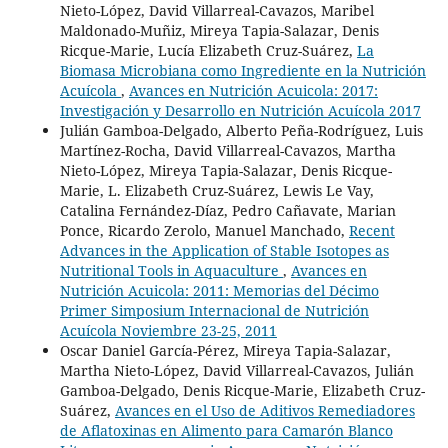
Nieto-López, David Villarreal-Cavazos, Maribel
Maldonado-Muñiz, Mireya Tapia-Salazar, Denis
Ricque-Marie, Lucía Elizabeth Cruz-Suárez,
La
Biomasa Microbiana como Ingrediente en la Nutrición
Acuícola
,
Avances en Nutrición Acuicola: 2017:
Investigación y Desarrollo en Nutrición Acuícola 2017
Julián Gamboa-Delgado, Alberto Peña-Rodríguez, Luis
Martínez-Rocha, David Villarreal-Cavazos, Martha
Nieto-López, Mireya Tapia-Salazar, Denis Ricque-
Marie, L. Elizabeth Cruz-Suárez, Lewis Le Vay,
Catalina Fernández-Díaz, Pedro Cañavate, Marian
Ponce, Ricardo Zerolo, Manuel Manchado,
Recent
Advances in the Application of Stable Isotopes as
Nutritional Tools in Aquaculture
,
Avances en
Nutrición Acuicola: 2011: Memorias del Décimo
Primer Simposium Internacional de Nutrición
Acuícola Noviembre 23-25, 2011
Oscar Daniel García-Pérez, Mireya Tapia-Salazar,
Martha Nieto-López, David Villarreal-Cavazos, Julián
Gamboa-Delgado, Denis Ricque-Marie, Elizabeth Cruz-
Suárez,
Avances en el Uso de Aditivos Remediadores
de Aflatoxinas en Alimento para Camarón Blanco