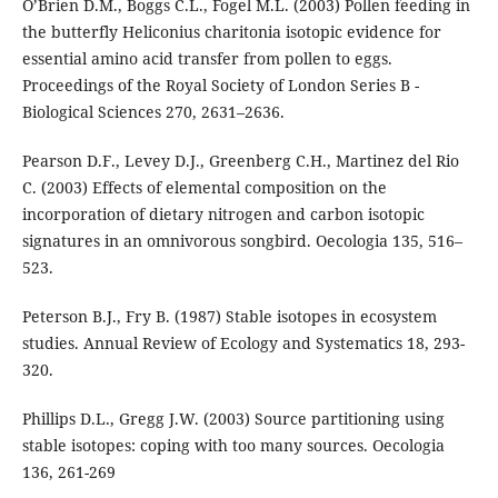
O’Brien D.M., Boggs C.L., Fogel M.L. (2003) Pollen feeding in
the butterfly Heliconius charitonia isotopic evidence for
essential amino acid transfer from pollen to eggs.
Proceedings of the Royal Society of London Series B -
Biological Sciences 270, 2631–2636.
Pearson D.F., Levey D.J., Greenberg C.H., Martinez del Rio
C. (2003) Effects of elemental composition on the
incorporation of dietary nitrogen and carbon isotopic
signatures in an omnivorous songbird. Oecologia 135, 516–
523.
Peterson B.J., Fry B. (1987) Stable isotopes in ecosystem
studies. Annual Review of Ecology and Systematics 18, 293-
320.
Phillips D.L., Gregg J.W. (2003) Source partitioning using
stable isotopes: coping with too many sources. Oecologia
136, 261-269