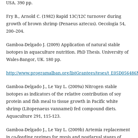
USA. 390 pp.
Fry B., Arnold C. (1982) Rapid 13C/12C turnover during
growth of brown shrimp (Penaeus aztecus). Oecologia 54,
200–204.
Gamboa-Delgado J. (2009) Application of natural stable
isotopes in aquaculture nutrition. PhD Thesis. University of
Wales-Bangor, UK. 180 pp.
http://www.programalban.org/listGrantees/teses/t_E05D05648
Gamboa-Delgado J., Le Vay L. (2009a) Nitrogen stable
isotopes as indicators of the relative contribution of soy
protein and fish meal to tissue growth in Pacific white
shrimp (Litopenaeus vannamei) fed compound diets.
Aquaculture 291, 115-123.
Gamboa-Delgado J., Le Vay L. (2009b) Artemia replacement
in co-feeding regimes for mysis and postlarval stages of