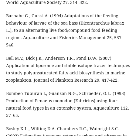
World Aquaculture Society 27, 314–322.
Barnabe G., Guissi A. (1994) Adaptations of the feeding
behaviour of larvae of the sea bass (Dicentrarchus labrax
L.), to an alternating live-food/compound-food feeding
regime. Aquaculture and Fisheries Management 25, 537–
546.
Bell M.V., Dick J.R., Anderson T.R., Pond D.W. (2007)
Application of liposome and stable isotope tracer techniques
to study polyunsaturated fatty acid biosynthesis in marine
zooplankton. Journal of Plankton Research 29, 417-422.
Bombeo-Tuburan I., Guanzon N.G., Schroeder, G.L. (1993)
Production of Penaeus monodon (Fabricius) using four
natural food types in an extensive system. Aquaculture 112,
57–65.
Bosley K.L., Witting D.A. Chambers R.C., Wainright S.C.
(2002) Estimating turnover rates of carbon and nitrogen in