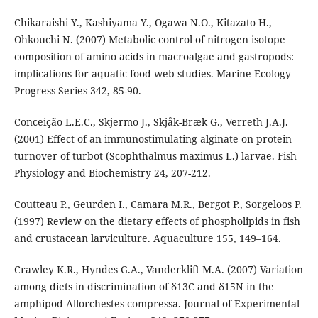
Chikaraishi Y., Kashiyama Y., Ogawa N.O., Kitazato H.,
Ohkouchi N. (2007) Metabolic control of nitrogen isotope
composition of amino acids in macroalgae and gastropods:
implications for aquatic food web studies. Marine Ecology
Progress Series 342, 85-90.
Conceição L.E.C., Skjermo J., Skjåk-Bræk G., Verreth J.A.J.
(2001) Effect of an immunostimulating alginate on protein
turnover of turbot (Scophthalmus maximus L.) larvae. Fish
Physiology and Biochemistry 24, 207-212.
Coutteau P., Geurden I., Camara M.R., Bergot P., Sorgeloos P.
(1997) Review on the dietary effects of phospholipids in fish
and crustacean larviculture. Aquaculture 155, 149–164.
Crawley K.R., Hyndes G.A., Vanderklift M.A. (2007) Variation
among diets in discrimination of δ13C and δ15N in the
amphipod Allorchestes compressa. Journal of Experimental