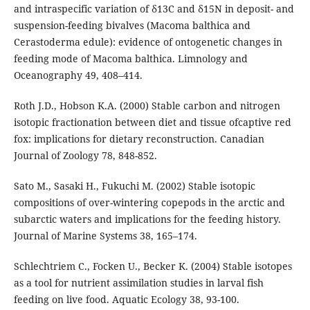
and intraspecific variation of δ13C and δ15N in deposit- and
suspension-feeding bivalves (Macoma balthica and
Cerastoderma edule): evidence of ontogenetic changes in
feeding mode of Macoma balthica. Limnology and
Oceanography 49, 408–414.
Roth J.D., Hobson K.A. (2000) Stable carbon and nitrogen
isotopic fractionation between diet and tissue ofcaptive red
fox: implications for dietary reconstruction. Canadian
Journal of Zoology 78, 848-852.
Sato M., Sasaki H., Fukuchi M. (2002) Stable isotopic
compositions of over-wintering copepods in the arctic and
subarctic waters and implications for the feeding history.
Journal of Marine Systems 38, 165–174.
Schlechtriem C., Focken U., Becker K. (2004) Stable isotopes
as a tool for nutrient assimilation studies in larval fish
feeding on live food. Aquatic Ecology 38, 93-100.