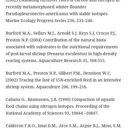
recently metamorphosed winter flounder
Pseudopleuronectes americanus with stable isotopes.
Marine Ecology Progress Series 236, 233–240.
Burford M.A., Sellars M.J., Arnold S.J. Keys S.J, Crocos P.J.,
Preston N.P. (2004) Contribution of the natural biota
associated with substrates to the nutritional requirements
of post-larval shrimp (Penaeus esculentus) in high-density
rearing systems. Aquaculture Research 35, 508-515.
Burford M.A., Preston N.P., Glibert P.M., Dennison W.C.
(2002) Tracing the fate of 15N-enriched feed in an intensive
shrimp system. Aquaculture 206, 199–216.
Cabana G., Rasmussen, J.B. (1996) Comparison of aquatic
food chains using nitrogen isotopes. Proceeding of the
National Academy of Sciences 93, 10844 –10847.
Calderon F.R.O., Imai D.M., Arce S.M., Argue B.J., Moss, S.M.