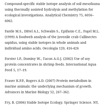
Compound-specific stable isotope analysis of soil mesofauna
using thermally assisted hydrolysis and methylation for
ecological investigations. Analytical Chemistry 75, 6056–
6062.
Fantle M.S., Dittel A.I., Schwalm S., Epifanio C.E., Fogel M.L.
(1999) A foodweb analysis of the juvenile crab Callinectes
sapidus, using stable isotopes in whole animals and
individual amino acids. Oecologia 120, 416-426
Forster I.P., Dominy W., Tacon A.G.J. (2002) Use of soy
protein concentrates in shrimp feeds. International Aqua
Feed 5, 17–19.
Fraser K.P.P., Rogers A.D. (2007) Protein metabolism in
marine animals: the underlying mechanism of growth.
Advances in Marine Biology 52, 267–362.
Fry, B. (2006) Stable Isotope Ecology. Springer Science. NY,