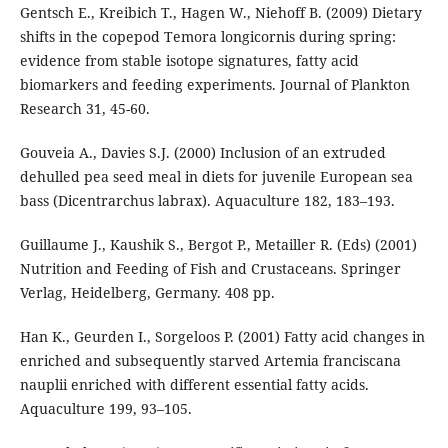
Gentsch E., Kreibich T., Hagen W., Niehoff B. (2009) Dietary
shifts in the copepod Temora longicornis during spring:
evidence from stable isotope signatures, fatty acid
biomarkers and feeding experiments. Journal of Plankton
Research 31, 45-60.
Gouveia A., Davies S.J. (2000) Inclusion of an extruded
dehulled pea seed meal in diets for juvenile European sea
bass (Dicentrarchus labrax). Aquaculture 182, 183–193.
Guillaume J., Kaushik S., Bergot P., Metailler R. (Eds) (2001)
Nutrition and Feeding of Fish and Crustaceans. Springer
Verlag, Heidelberg, Germany. 408 pp.
Han K., Geurden I., Sorgeloos P. (2001) Fatty acid changes in
enriched and subsequently starved Artemia franciscana
nauplii enriched with different essential fatty acids.
Aquaculture 199, 93–105.