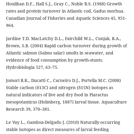
Houlihan D.F., Hall S.J., Gray C., Noble B.S. (1988) Growth
rates and protein turnover in Atlantic cod, Gadus morhua.
Canadian Journal of Fisheries and Aquatic Sciences 45, 951-
964.
Jardine T.D. MacLatchy D.L., Fairchild W.L., Cunjak, R.A.,
Brown, S.B. (2004) Rapid carbon turnover during growth of
Atlantic salmon (Salmo salar) smolts in seawater, and
evidence of food consumption by growth-stunts.
Hydrobiologia 527, 63–75.
Jomori R.K., Ducatti C., Carneiro D.J., Portella M.C. (2008)
Stable carbon (δ13C) and nitrogen (δ15N) isotopes as
natural indicators of live and dry food in Piaractus
mesopotamicus (Holmberg, 1887) larval tissue. Aquaculture
Research 39, 370–381.
Le Vay L., Gamboa-Delgado J. (2010) Naturally-occurring
stable isotopes as direct measures of larval feeding