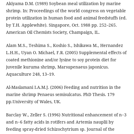
Akiyama D.M. (1989) Soybean meal utilization by marine
shrimp. In: Proceedings of the world congress on vegetable
protein utilization in human food and animal feedstuffs (ed.
by T.H. Applewhite). Singapore, Oct. 1988 pp. 252–265.
American Oil Chemists Society, Champaign, IL.
Alam M.S., Teshima S., Koshio S., Ishikawa M., Hernandez
L.H.H., Uyan O. Michael, F.R. (2005) Supplemental effects of
coated methionine and/or lysine to soy protein diet for
juvenile kuruma shrimp, Marsupenaeus japonicus.
Aquaculture 248, 13–19.
Al-Maslamani I.A.M.J. (2006) Feeding and nutrition in the
marine shrimp Penaeus semisulcatus. PhD Thesis. 179
pp.University of Wales, UK.
Barclay W., Zeller S. (1996) Nutritional enhancement of n−3
and n−6 fatty acids in rotifers and Artemia nauplii by
feeding spray-dried Schizochytrium sp. Journal of the