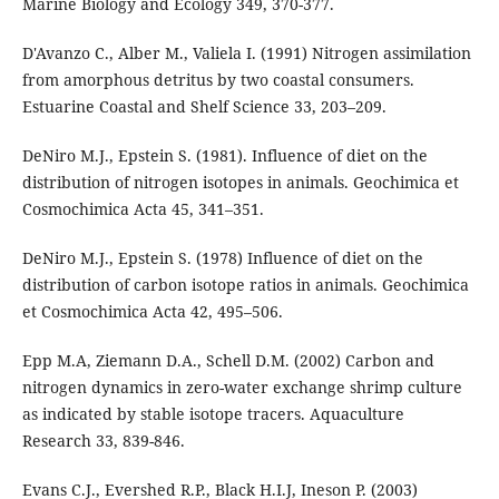
Marine Biology and Ecology 349, 370-377.
D'Avanzo C., Alber M., Valiela I. (1991) Nitrogen assimilation
from amorphous detritus by two coastal consumers.
Estuarine Coastal and Shelf Science 33, 203–209.
DeNiro M.J., Epstein S. (1981). Influence of diet on the
distribution of nitrogen isotopes in animals. Geochimica et
Cosmochimica Acta 45, 341–351.
DeNiro M.J., Epstein S. (1978) Influence of diet on the
distribution of carbon isotope ratios in animals. Geochimica
et Cosmochimica Acta 42, 495–506.
Epp M.A, Ziemann D.A., Schell D.M. (2002) Carbon and
nitrogen dynamics in zero-water exchange shrimp culture
as indicated by stable isotope tracers. Aquaculture
Research 33, 839-846.
Evans C.J., Evershed R.P., Black H.I.J, Ineson P. (2003)