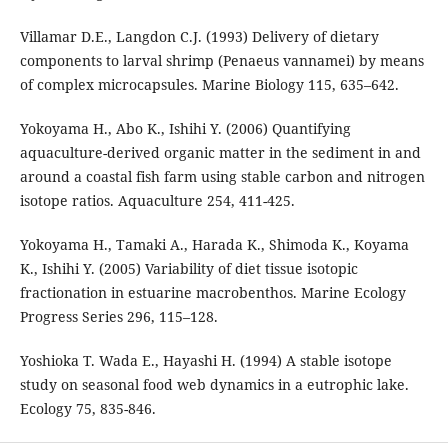
Villamar D.E., Langdon C.J. (1993) Delivery of dietary
components to larval shrimp (Penaeus vannamei) by means
of complex microcapsules. Marine Biology 115, 635–642.
Yokoyama H., Abo K., Ishihi Y. (2006) Quantifying
aquaculture-derived organic matter in the sediment in and
around a coastal fish farm using stable carbon and nitrogen
isotope ratios. Aquaculture 254, 411-425.
Yokoyama H., Tamaki A., Harada K., Shimoda K., Koyama
K., Ishihi Y. (2005) Variability of diet tissue isotopic
fractionation in estuarine macrobenthos. Marine Ecology
Progress Series 296, 115–128.
Yoshioka T. Wada E., Hayashi H. (1994) A stable isotope
study on seasonal food web dynamics in a eutrophic lake.
Ecology 75, 835-846.