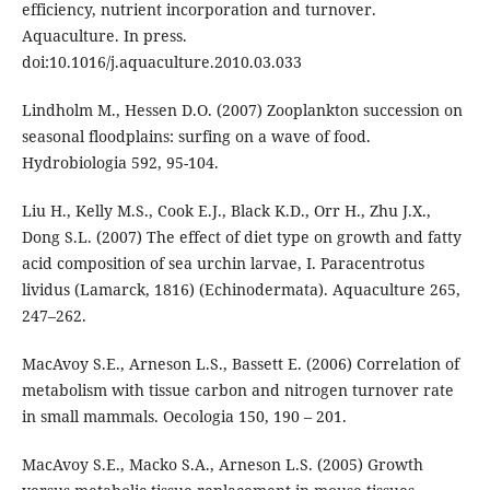
efficiency, nutrient incorporation and turnover.
Aquaculture. In press.
doi:10.1016/j.aquaculture.2010.03.033
Lindholm M., Hessen D.O. (2007) Zooplankton succession on
seasonal floodplains: surfing on a wave of food.
Hydrobiologia 592, 95-104.
Liu H., Kelly M.S., Cook E.J., Black K.D., Orr H., Zhu J.X.,
Dong S.L. (2007) The effect of diet type on growth and fatty
acid composition of sea urchin larvae, I. Paracentrotus
lividus (Lamarck, 1816) (Echinodermata). Aquaculture 265,
247–262.
MacAvoy S.E., Arneson L.S., Bassett E. (2006) Correlation of
metabolism with tissue carbon and nitrogen turnover rate
in small mammals. Oecologia 150, 190 – 201.
MacAvoy S.E., Macko S.A., Arneson L.S. (2005) Growth