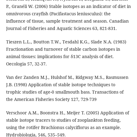
P., Granéli W. (2006) Stable isotopes as an indicator of diet in
omnivorous crayfish (Pacifastacus leniusculus): the
influence of tissue, sample treatment and season. Canadian
Journal of Fisheries and Aquatic Sciences 63, 821-831.
Tieszen L.L., Boutton T.W., Tesdahl K.G., Slade N.A. (1983)
Fractionation and turnover of stable carbon isotopes in
animal tissues: implications for δ13C analysis of diet.
Oecologia 57, 32-37.
Van der Zanden M.J., Hulshof M., Ridgway M.S., Rasmussen
J.B. (1998) Application of stable isotope techniques to
trophic studies of age-0 smallmouth bass. Transactions of
the American Fisheries Society 127, 729-739
Verschoor A.M., Boonstra H., Meijer T. (2005) Application of
stable isotope tracers to studies of zooplankton feeding,
using the rotifer Brachionus calyciflorus as an example.
Hydrobiologia, 546, 535–549.