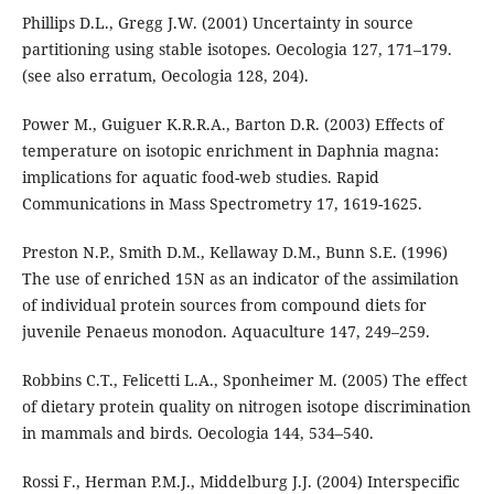
Phillips D.L., Gregg J.W. (2001) Uncertainty in source
partitioning using stable isotopes. Oecologia 127, 171–179.
(see also erratum, Oecologia 128, 204).
Power M., Guiguer K.R.R.A., Barton D.R. (2003) Effects of
temperature on isotopic enrichment in Daphnia magna:
implications for aquatic food-web studies. Rapid
Communications in Mass Spectrometry 17, 1619-1625.
Preston N.P., Smith D.M., Kellaway D.M., Bunn S.E. (1996)
The use of enriched 15N as an indicator of the assimilation
of individual protein sources from compound diets for
juvenile Penaeus monodon. Aquaculture 147, 249–259.
Robbins C.T., Felicetti L.A., Sponheimer M. (2005) The effect
of dietary protein quality on nitrogen isotope discrimination
in mammals and birds. Oecologia 144, 534–540.
Rossi F., Herman P.M.J., Middelburg J.J. (2004) Interspecific