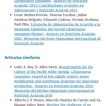
Litopenaeus vannamei
,
Avances en Nutrición
Acuicola: 2013: Contribuciones recientes en
Alimentación y Nutrición Acuícola 2013
César Molina-Poveda, Vanessa Escobar, Julián
Gamboa-Delgado, Eduardo Cadena, Fermín Orellana,
Paúl Piña,
Estrategia de Alimentación de Acuerdo a la
Demanda Fisiológica del Juvenil Litopenaeus
vannamei (Boone)
,
Avances en Nutrición Acuicola:
2002: Memorias del Sexto Simposium Internacional de
Nutrición Acuícola
Artículos similares
Luke A. Roy, D. Allen Davis,
Requirements for the
culture of the Pacific white shrimp, Litopenaeus
vannamei, reared in low salinity waters: water
modification and nutritional strategies for improving
production
,
Avances en Nutrición Acuicola: 2010:
Memorias del Décimo Simposium Internacional de
Nutrición Acuícola 2010
Alberto J. P. Nunes, Marcelo Vinícius do Carmo and Sá,
Hassan Sabry Neto,
Meeting the challenge of no