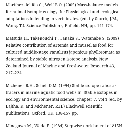
Martínez del Rio C., Wolf B.O. (2005) Mass-balance models
for animal isotopic ecology. In: Physiological and ecological
adaptations to feeding in vertebrates. (ed. by Starck, J.M.,
Wang. T.). Science Publishers, Enfield, NH, pp. 141-174.
Matsuda H., Takenouchi T., Tanaka S., Watanabe S. (2009)
Relative contribution of Artemia and mussel as food for
cultured middle-stage Panulirus japonicus phyllosomata as
determined by stable nitrogen isotope analysis. New
Zealand Journal of Marine and Freshwater Research 43,
217–224.
Michener R.H., Schell D.M. (1994) Stable isotope ratios as
tracers in marine aquatic food webs In: Stable isotopes in
ecology and environmental science. Chapter 7. Vol 1 (ed. by
Lajtha, K. and Michener, R.H.) Blackwell scientific
publications. Oxford, UK. 138-157 pp.
Minagawa M., Wada E. (1984) Stepwise enrichment of δ15N