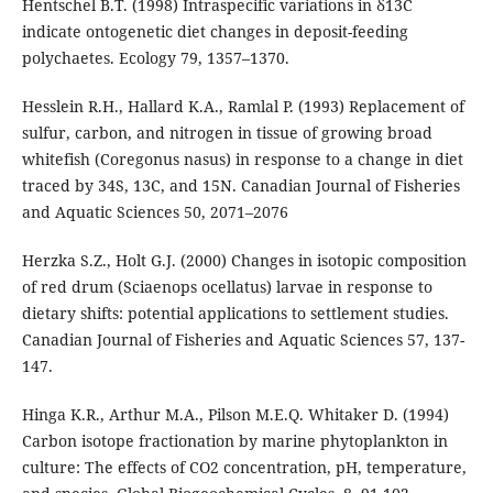
Hentschel B.T. (1998) Intraspecific variations in δ13C
indicate ontogenetic diet changes in deposit-feeding
polychaetes. Ecology 79, 1357–1370.
Hesslein R.H., Hallard K.A., Ramlal P. (1993) Replacement of
sulfur, carbon, and nitrogen in tissue of growing broad
whitefish (Coregonus nasus) in response to a change in diet
traced by 34S, 13C, and 15N. Canadian Journal of Fisheries
and Aquatic Sciences 50, 2071–2076
Herzka S.Z., Holt G.J. (2000) Changes in isotopic composition
of red drum (Sciaenops ocellatus) larvae in response to
dietary shifts: potential applications to settlement studies.
Canadian Journal of Fisheries and Aquatic Sciences 57, 137-
147.
Hinga K.R., Arthur M.A., Pilson M.E.Q. Whitaker D. (1994)
Carbon isotope fractionation by marine phytoplankton in
culture: The effects of CO2 concentration, pH, temperature,