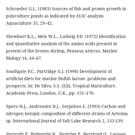
Schroeder G.L. (1983) Sources of fish and prawn growth in
polyculture ponds as indicated by δ13C analysis.
Aquaculture 35, 29–42.
Shewbart K.L., Meis W.L., Ludwig P.D. (1972) Identification
and quantitative analysis of the amino acids present in
protein of the brown shrimp, Penaeus aztecus. Marine
Biology 16, 64–67.
Southgate P.C., Partridge G.J. (1998) Development of
artificial diets for marine finfish larvae: problems and
prospects. In: De Silva, S.S. (Ed), Tropical Mariculture.
Academic Press, London, U.K., pp. 151–170.
Spero H.J., Andreasen D.J., Sorgeloos E. (1993) Carbon and
nitrogen isotopic composition of different strains of Artemia
sp. International Journal of Salt Lake Research 2, 133-139.
Stenroth P., Holmqvist N., Nyström P., Berglund O., Larsson