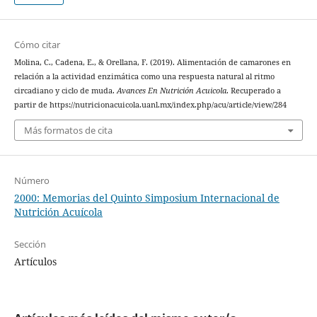
Cómo citar
Molina, C., Cadena, E., & Orellana, F. (2019). Alimentación de camarones en
relación a la actividad enzimática como una respuesta natural al ritmo
circadiano y ciclo de muda.
Avances En Nutrición Acuicola
. Recuperado a
partir de https://nutricionacuicola.uanl.mx/index.php/acu/article/view/284
Más formatos de cita
Número
2000: Memorias del Quinto Simposium Internacional de
Nutrición Acuícola
Sección
Artículos