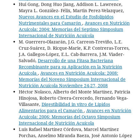
Hui Gong, Dong Huo Jiang, Addison L. Lawrence,
Mayra L. González- Félix, Martin Perez-Velazquez,
Nuevos Avances en el Estudio de Fosfolípidos
Nutrimentales para Camarón
,
Avances en Nutrición
Acuicola: 2004: Memorias del Septimo Simposium
Internacional de Nutrición Acuícola
M. Guerrero-Olazarán, J.G. Carreon-Treviño, L.E.
Cruz-Suárez, D. Ricque-Marie, K.P. Contreras-Torres,
J.A. Gallegos-López, E.L. Cab-Barrera, J.M. Viader-
Salvadó,
Desarrollo de una Fitasa Bacteriana
Recombinante para su Aplicación en la Nutrición
Acuícola
,
Avances en Nutrición Acuicola: 2008:
Memorías del Noveno Simposium Internacional de
Nutrición Acuícola Noviembre 24-27, 2008
Héctor Nolasco, Alberto del Monte Martínez, Patricia
Hinojosa, Roberto Civera-Cerecedo, Fernando Vega-
Villasante,
Digestibilidad in vitro de Lípidos
Alimentarios para el Camarón
,
Avances en Nutrición
Acuicola: 2006: Memorías del Octavo Simposium
Internacional de Nutrición Acuícola
Luis Rafael Martínez Córdova, Marcel Martínez
Porchas, Anselmo Miranda Baeza, José Antonio López