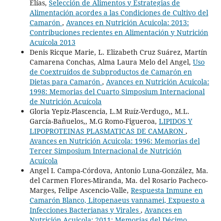
Elías,
Selección de Alimentos y Estrategias de
Alimentación acordes a las Condiciones de Cultivo del
Camarón
,
Avances en Nutrición Acuicola: 2013:
Contribuciones recientes en Alimentación y Nutrición
Acuícola 2013
Denis Ricque Marie, L. Elizabeth Cruz Suárez, Martín
Camarena Conchas, Alma Laura Melo del Angel,
Uso
de Coextruídos de Subproductos de Camarón en
Dietas para Camarón
,
Avances en Nutrición Acuicola:
1998: Memorias del Cuarto Simposium Internacional
de Nutrición Acuícola
Gloria Yepiz-Plascencia, L.M Ruíz-Verdugo,, M.L.
García-Bañuelos,, M.G Romo-Figueroa,
LIPIDOS Y
LIPOPROTEINAS PLASMATICAS DE CAMARON
,
Avances en Nutrición Acuicola: 1996: Memorias del
Tercer Simposium Internacional de Nutrición
Acuícola
Angel I. Campa-Córdova, Antonio Luna-González, Ma.
del Carmen Flores-Miranda, Ma. del Rosario Pacheco-
Marges, Felipe Ascencio-Valle,
Respuesta Inmune en
Camarón Blanco, Litopenaeus vannamei, Expuesto a
Infecciones Bacterianas y Virales
,
Avances en
Nutrición Acuicola: 2011: Memorias del Décimo