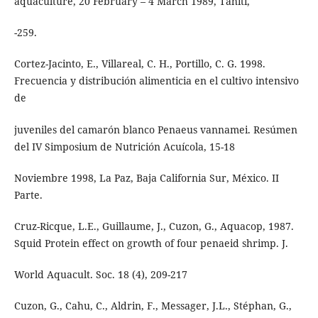
aquaculture, 20 February – 4 March 1989, Tahiti,
-259.
Cortez-Jacinto, E., Villareal, C. H., Portillo, C. G. 1998.
Frecuencia y distribución alimenticia en el cultivo intensivo
de
juveniles del camarón blanco Penaeus vannamei. Resúmen
del IV Simposium de Nutrición Acuícola, 15-18
Noviembre 1998, La Paz, Baja California Sur, México. II
Parte.
Cruz-Ricque, L.E., Guillaume, J., Cuzon, G., Aquacop, 1987.
Squid Protein effect on growth of four penaeid shrimp. J.
World Aquacult. Soc. 18 (4), 209-217
Cuzon, G., Cahu, C., Aldrin, F., Messager, J.L., Stéphan, G.,