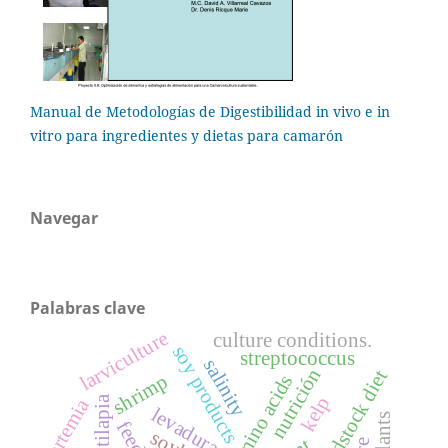
Manual de Metodologías de Digestibilidad in vivo e in
vitro para ingredientes y dietas para camarón
Navegar
Palabras clave
larviculture
culture conditions.
soy products
streptococcus
salinity
nutrición
broodstock diet
shrimp
amino acids
kelp
tilapia
artemia
levaduras
feeds