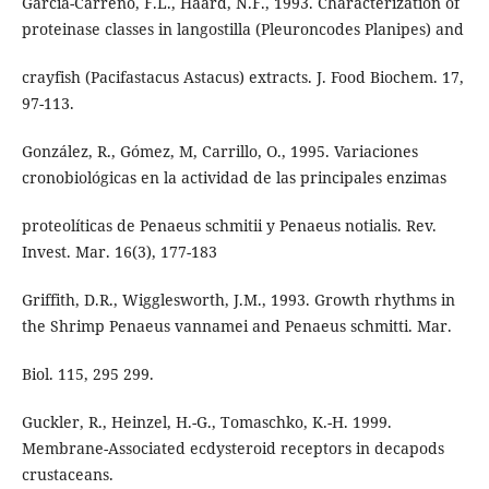
García-Carreño, F.L., Haard, N.F., 1993. Characterization of
proteinase classes in langostilla (Pleuroncodes Planipes) and
crayfish (Pacifastacus Astacus) extracts. J. Food Biochem. 17,
97-113.
González, R., Gómez, M, Carrillo, O., 1995. Variaciones
cronobiológicas en la actividad de las principales enzimas
proteolíticas de Penaeus schmitii y Penaeus notialis. Rev.
Invest. Mar. 16(3), 177-183
Griffith, D.R., Wigglesworth, J.M., 1993. Growth rhythms in
the Shrimp Penaeus vannamei and Penaeus schmitti. Mar.
Biol. 115, 295 299.
Guckler, R., Heinzel, H.-G., Tomaschko, K.-H. 1999.
Membrane-Associated ecdysteroid receptors in decapods
crustaceans.