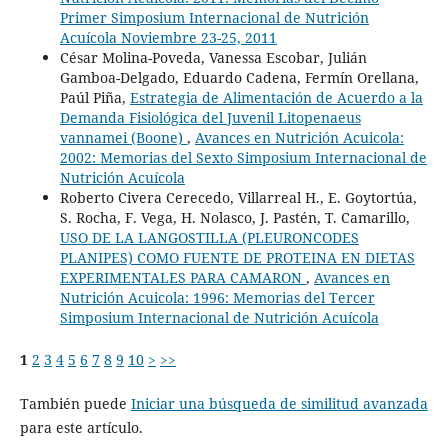
Primer Simposium Internacional de Nutrición
Acuícola Noviembre 23-25, 2011
César Molina-Poveda, Vanessa Escobar, Julián
Gamboa-Delgado, Eduardo Cadena, Fermín Orellana,
Paúl Piña,
Estrategia de Alimentación de Acuerdo a la
Demanda Fisiológica del Juvenil Litopenaeus
vannamei (Boone)
,
Avances en Nutrición Acuicola:
2002: Memorias del Sexto Simposium Internacional de
Nutrición Acuícola
Roberto Civera Cerecedo, Villarreal H., E. Goytortúa,
S. Rocha, F. Vega, H. Nolasco, J. Pastén, T. Camarillo,
USO DE LA LANGOSTILLA (PLEURONCODES
PLANIPES) COMO FUENTE DE PROTEINA EN DIETAS
EXPERIMENTALES PARA CAMARON
,
Avances en
Nutrición Acuicola: 1996: Memorias del Tercer
Simposium Internacional de Nutrición Acuícola
1
2
3
4
5
6
7
8
9
10
>
>>
También puede
Iniciar una búsqueda de similitud avanzada
para este artículo.