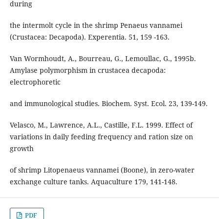
during
the intermolt cycle in the shrimp Penaeus vannamei
(Crustacea: Decapoda). Experentia. 51, 159 -163.
Van Wormhoudt, A., Bourreau, G., Lemoullac, G., 1995b.
Amylase polymorphism in crustacea decapoda:
electrophoretic
and immunological studies. Biochem. Syst. Ecol. 23, 139-149.
Velasco, M., Lawrence, A.L., Castille, F.L. 1999. Effect of
variations in daily feeding frequency and ration size on
growth
of shrimp Litopenaeus vannamei (Boone), in zero-water
exchange culture tanks. Aquaculture 179, 141-148.
PDF