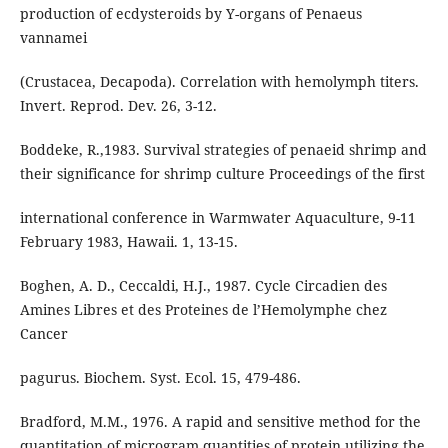
production of ecdysteroids by Y-organs of Penaeus
vannamei
(Crustacea, Decapoda). Correlation with hemolymph titers.
Invert. Reprod. Dev. 26, 3-12.
Boddeke, R.,1983. Survival strategies of penaeid shrimp and
their significance for shrimp culture Proceedings of the first
international conference in Warmwater Aquaculture, 9-11
February 1983, Hawaii. 1, 13-15.
Boghen, A. D., Ceccaldi, H.J., 1987. Cycle Circadien des
Amines Libres et des Proteines de l’Hemolymphe chez
Cancer
pagurus. Biochem. Syst. Ecol. 15, 479-486.
Bradford, M.M., 1976. A rapid and sensitive method for the
quantitation of microgram quantities of protein utilizing the