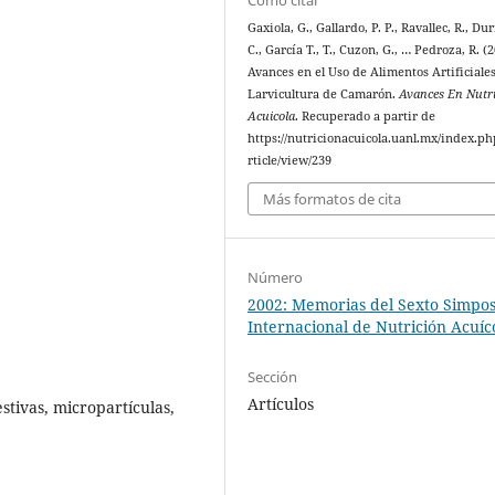
Gaxiola, G., Gallardo, P. P., Ravallec, R., Dur
C., García T., T., Cuzon, G., … Pedroza, R. (2
Avances en el Uso de Alimentos Artificiales
Larvicultura de Camarón.
Avances En Nutr
Acuicola
. Recuperado a partir de
https://nutricionacuicola.uanl.mx/index.ph
rticle/view/239
Más formatos de cita
Número
2002: Memorias del Sexto Simpo
Internacional de Nutrición Acuíc
Sección
Artículos
stivas, micropartículas,