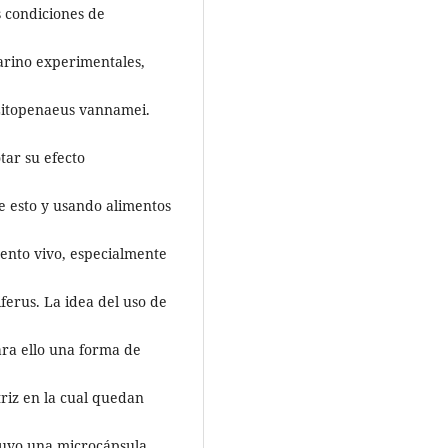
 condiciones de
arino experimentales,
 Litopenaeus vannamei.
tar su efecto
de esto y usando alimentos
mento vivo, especialmente
iferus. La idea del uso de
ra ello una forma de
riz en la cual quedan
tuvo una microcápsula