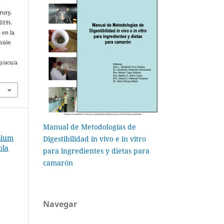
ruty,
019).
 en la
ición
p/acu/a
Manual de Metodologías de
sium
Digestibilidad in vivo e in vitro
ola
para ingredientes y dietas para
camarón
Navegar