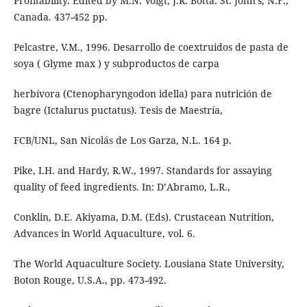
Profitability. Edited by M.N. Voigt, J.R. Botta. St. John’s, N.F.,
Canada. 437-452 pp.
Pelcastre, V.M., 1996. Desarrollo de coextruidos de pasta de
soya ( Glyme max ) y subproductos de carpa
herbívora (Ctenopharyngodon idella) para nutrición de
bagre (Ictalurus puctatus). Tesis de Maestría,
FCB/UNL, San Nicolás de Los Garza, N.L. 164 p.
Pike, I.H. and Hardy, R.W., 1997. Standards for assaying
quality of feed ingredients. In: D’Abramo, L.R.,
Conklin, D.E. Akiyama, D.M. (Eds). Crustacean Nutrition,
Advances in World Aquaculture, vol. 6.
The World Aquaculture Society. Lousiana State University,
Boton Rouge, U.S.A., pp. 473-492.