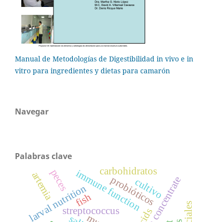
Manual de Metodologías de Digestibilidad in vivo e in
vitro para ingredientes y dietas para camarón
Navegar
Palabras clave
carbohidratos
immune function
peces
artemia
probióticos
cultivo
larval nutrition
fish
streptococcus