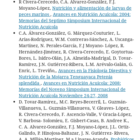
R Civera-Cerecedo, C.A. Alvarez-González, F.J.
Moyano-López,
Nutrición y alimentación de larvas de
peces marinos
,
Avances en Nutrición Acuicola: 2004:
Memorias del Septimo Simposium Internacional de
Nutrición Acuícola
C.A. Álvarez-González, G. Márquez-Couturier, L.
Arias-Rodriguez, W.M. Contreras-Sánchez, A. Uscanga-
Martínez, N. Perales-García, F.J Moyano- López, R.
Hernández-Jiménez, R. Civera-Cerecedo, E. Goytortua-
Bores, L. Isidro-Olán, J.A. Almeida-Madrigal, D. Tovar-
Ramírez, J.N. Gutiérrez-Ribera, L.M. Arévalo-Galán, G.
Enric, L. Treviño,,
Avances en la Fisiología Digestiva y
Nutrición de la Mojarra Tenguayaca Petenia
splendida
,
Avances en Nutrición Acuicola: 2008:
Memorías del Noveno Simposium Internacional de
Nutrición Acuícola Noviembre 24-27, 2008
D. Tovar-Ramírez,, M.C. Reyes-Becerril, L. Guzmán-
Villanueva, L. Guzmán-Villanueva, V. Gleaves- López,
R. Civera-Cerecedo, F. Ascencio-Valle, V Gracia-López,
V. Barbosa- Solomieu, E. Gisbert-Casas, B. Andree K.,
C. A. Alvarez-González, F.J. Moyano-López, J.L. Ortíz-
Galindo, P. Hinojosa-Baltazar, J. N. Gutiérrez- Rivera,
A. A. Millán-Martínez, M.a Linares-Aranda,
Probióticos