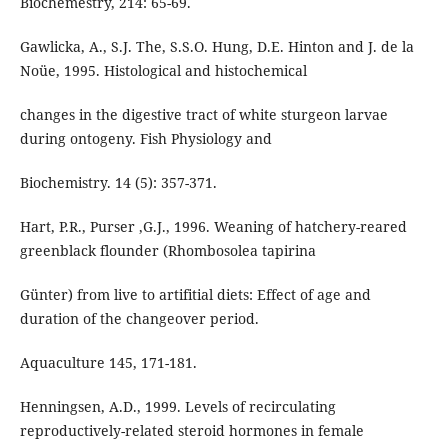
Biochemestry, 214: 65-69.
Gawlicka, A., S.J. The, S.S.O. Hung, D.E. Hinton and J. de la
Noüe, 1995. Histological and histochemical
changes in the digestive tract of white sturgeon larvae
during ontogeny. Fish Physiology and
Biochemistry. 14 (5): 357-371.
Hart, P.R., Purser ,G.J., 1996. Weaning of hatchery-reared
greenblack flounder (Rhombosolea tapirina
Günter) from live to artifitial diets: Effect of age and
duration of the changeover period.
Aquaculture 145, 171-181.
Henningsen, A.D., 1999. Levels of recirculating
reproductively-related steroid hormones in female