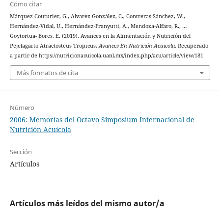
Cómo citar
Márquez-Couturier, G., Alvarez-González, C., Contreras-Sánchez, W.,
Hernández-Vidal, U., Hernández-Franyutti, A., Mendoza-Alfaro, R., …
Goytortua- Bores, E. (2019). Avances en la Alimentación y Nutrición del
Pejelagarto Atractosteus Tropicus.
Avances En Nutrición Acuicola
. Recuperado
a partir de https://nutricionacuicola.uanl.mx/index.php/acu/article/view/181
Más formatos de cita
Número
2006: Memorías del Octavo Simposium Internacional de
Nutrición Acuícola
Sección
Artículos
Artículos más leídos del mismo autor/a