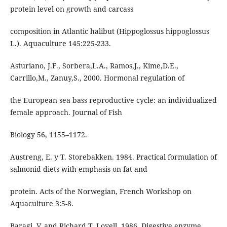
protein level on growth and carcass
composition in Atlantic halibut (Hippoglossus hippoglossus
L.). Aquaculture 145:225-233.
Asturiano, J.F., Sorbera,L.A., Ramos,J., Kime,D.E.,
Carrillo,M., Zanuy,S., 2000. Hormonal regulation of
the European sea bass reproductive cycle: an individualized
female approach. Journal of Fish
Biology 56, 1155–1172.
Austreng, E. y T. Storebakken. 1984. Practical formulation of
salmonid diets with emphasis on fat and
protein. Acts of the Norwegian, French Workshop on
Aquaculture 3:5-8.
Baragi, V. and Richard T. Lovell. 1986. Digestive enzyme