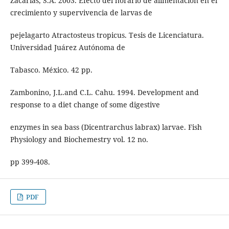
Zacarías, S.A. 2003. Efecto del horario de alimentación en el
crecimiento y supervivencia de larvas de
pejelagarto Atractosteus tropicus. Tesis de Licenciatura.
Universidad Juárez Autónoma de
Tabasco. México. 42 pp.
Zambonino, J.L.and C.L. Cahu. 1994. Development and
response to a diet change of some digestive
enzymes in sea bass (Dicentrarchus labrax) larvae. Fish
Physiology and Biochemestry vol. 12 no.
pp 399-408.
PDF