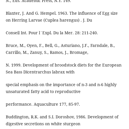
N., Eds. Academic Press, N.Y. 149.
Blaxter, J. And G. Hempel. 1963. The influence of Egg size
on Herring Larvae (Cuplea harengus) . J. Du
Conseil Int. Pour l´Expl. Du la Mer. 28: 211-240.
Bruce, M., Oyen, F., Bell, G., Asturiano, J.F., Farndale, B.,
Carrillo, M., Zanuy, S., Ramos, J., Bromage,
N. 1999. Development of broodstock diets for the European
Sea Bass Dicentrarchus labrax with
special emphasis on the importance of n-3 and n-6 highly
unsaturated fatty acid to reproductive
performance. Aquaculture 177, 85-97.
Buddington, R.K. and S.I. Doroshov, 1986. Development of
digestive secretions on white sturgeon