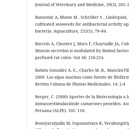
Journal of Veterinary and Medicine, 39(3), 205–
Bansemir A, Blume M , Schröder S , Lindequist, 
cultivated seaweeds for antibacterial activity ag
bacteria. Aquaculture, 252(1), 79–84.
Barcelo A, Claustre J, Moro F, Chayvaille JA, Cube
Muncin secretion is modulated by liminal factors
perfused rat colon. Gut 46: 218-224.
Batista González A. E., Charles M. B., Mancini-Fil
2009. Las algas marinas como fuente de fitofárm
Revista Cubana de Plantas Medicinales. 14: 2-4
Berger, C. (2000) Aportes de la Biotecnología a l
inmunoestimulaciónde camarones peneidos. Aso
Peruana (ALPE). 102- 110.
Boonyaratpalin M, Supamattaya K, Verakunpiriya