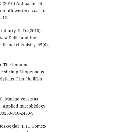
K (2010) Antibacterial
m south western coast of
. 12.
kraborty, R. D. (2010).
ata Delile and their
dicinal chemistry, 45(6),
04). The immune
ite shrimp Litopenaeus
yticus. Fish Shellfish
10). Marine yeasts as
s. Applied microbiology
s00253-010-2483-9
uez-Seglar, J. F., Gomez-