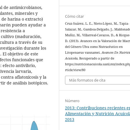
al de antimicrobianos,
lantes, minerales y
Cómo citar
 de harina o extracto)
Cruz-Suárez, L. E., Nieto-López, M., Tapia-
amarón pueden ayudar a
Salazar, M., Gamboa-Delgado, J., Maldonad
resistencia a
Muñiz, M., Villarreal-Cavazos, D., & Ricque
 cultivo (maduración,
D. (2013). Avances en la Valoración de Mac
cultura a través de su
del Género Ulva como Nutracéutico en
vestigación durante los
Litopenaeus vannamei.
Avances En Nutric
 El objetivo de este
Acuicola
. Recuperado a partir de
fectos funcionales que
https://nutricionacuicola.uanl.mx/index.ph
 efecto antivibrio,
rticle/view/80
vencia larvaria,
ontra aflatoxicosis y la
Más formatos de cita
ir de análisis isotópicos.
Número
2013: Contribuciones recientes e
Alimentación y Nutrición Acuícol
2013