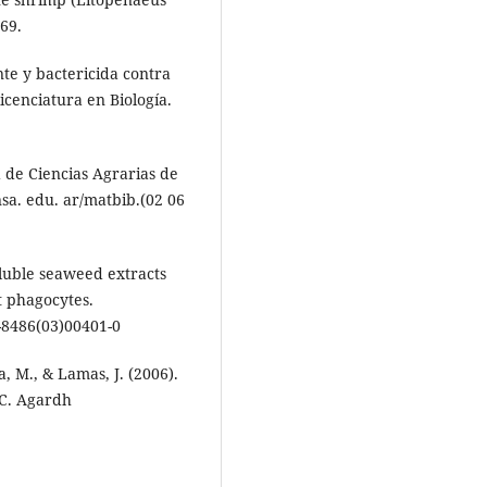
69.
te y bactericida contra
licenciatura en Biología.
d de Ciencias Agrarias de
nsa. edu. ar/matbib.(02 06
soluble seaweed extracts
t phagocytes.
4-8486(03)00401-0
ya, M., & Lamas, J. (2006).
 C. Agardh