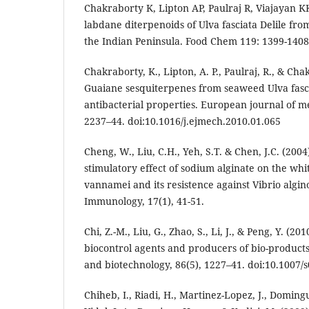
Chakraborty K, Lipton AP, Paulraj R, Viajayan K
labdane diterpenoids of Ulva fasciata Delile fro
the Indian Peninsula. Food Chem 119: 1399-1408
Chakraborty, K., Lipton, A. P., Paulraj, R., & Cha
Guaiane sesquiterpenes from seaweed Ulva fasci
antibacterial properties. European journal of me
2237–44. doi:10.1016/j.ejmech.2010.01.065
Cheng, W., Liu, C.H., Yeh, S.T. & Chen, J.C. (20
stimulatory effect of sodium alginate on the wh
vannamei and its resistence against Vibrio alginol
Immunology, 17(1), 41-51.
Chi, Z.-M., Liu, G., Zhao, S., Li, J., & Peng, Y. (20
biocontrol agents and producers of bio-product
and biotechnology, 86(5), 1227–41. doi:10.1007/
Chiheb, I., Riadi, H., Martinez-Lopez, J., Doming