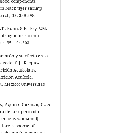
 blood components,
in black tiger shrimp
rch, 32, 388-398.
T., Bunn, S.E., Fry, V.M.
nitrogen for shrimp
es. 35, 194-203.
amarón y su efecto en la
trada, C.J., Ricque-
rición Acuícola IV.
rición Acuícola.
S., México: Universidad
., Aguirre-Guzmán, G., &
ra de la superóxido
openaeus vannamei)
tory response of
te shrimp (Litopenaeus