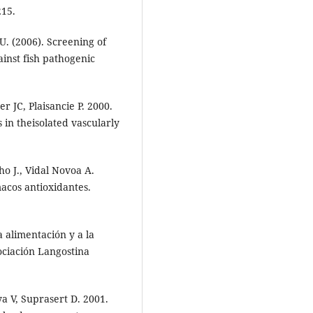
215.
U. (2006). Screening of
ainst fish pathogenic
r JC, Plaisancie P. 2000.
 in theisolated vascularly
ho J., Vidal Novoa A.
acos antioxidantes.
a alimentación y a la
ciación Langostina
 V, Suprasert D. 2001.