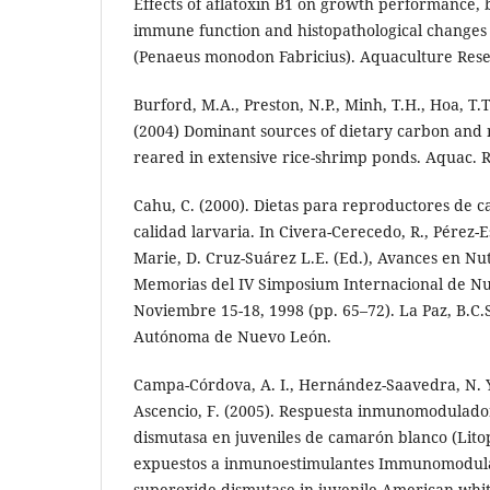
Effects of aflatoxin B1 on growth performance,
immune function and histopathological changes 
(Penaeus monodon Fabricius). Aquaculture Resea
Burford, M.A., Preston, N.P., Minh, T.H., Hoa, T.T.
(2004) Dominant sources of dietary carbon and 
reared in extensive rice-shrimp ponds. Aquac. R
Cahu, C. (2000). Dietas para reproductores de c
calidad larvaria. In Civera-Cerecedo, R., Pérez-Es
Marie, D. Cruz-Suárez L.E. (Ed.), Avances en Nut
Memorias del IV Simposium Internacional de Nut
Noviembre 15-18, 1998 (pp. 65–72). La Paz, B.C.
Autónoma de Nuevo León.
Campa-Córdova, A. I., Hernández-Saavedra, N. Y
Ascencio, F. (2005). Respuesta inmunomodulado
dismutasa en juveniles de camarón blanco (Lit
expuestos a inmunoestimulantes Immunomodula
superoxide dismutase in juvenile American whi