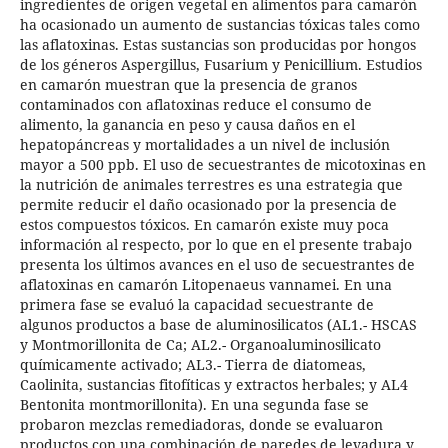
ingredientes de origen vegetal en alimentos para camarón
ha ocasionado un aumento de sustancias tóxicas tales como
las aflatoxinas. Estas sustancias son producidas por hongos
de los géneros Aspergillus, Fusarium y Penicillium. Estudios
en camarón muestran que la presencia de granos
contaminados con aflatoxinas reduce el consumo de
alimento, la ganancia en peso y causa daños en el
hepatopáncreas y mortalidades a un nivel de inclusión
mayor a 500 ppb. El uso de secuestrantes de micotoxinas en
la nutrición de animales terrestres es una estrategia que
permite reducir el daño ocasionado por la presencia de
estos compuestos tóxicos. En camarón existe muy poca
información al respecto, por lo que en el presente trabajo
presenta los últimos avances en el uso de secuestrantes de
aflatoxinas en camarón Litopenaeus vannamei. En una
primera fase se evaluó la capacidad secuestrante de
algunos productos a base de aluminosilicatos (AL1.- HSCAS
y Montmorillonita de Ca; AL2.- Organoaluminosilicato
químicamente activado; AL3.- Tierra de diatomeas,
Caolinita, sustancias fitofíticas y extractos herbales; y AL4
Bentonita montmorillonita). En una segunda fase se
probaron mezclas remediadoras, donde se evaluaron
productos con una combinación de paredes de levadura y