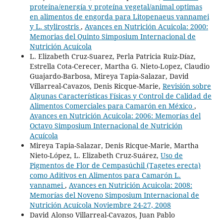
proteína/energía y proteína vegetal/animal optimas
en alimentos de engorda para Litopenaeus vannamei
y L. stylirostris
,
Avances en Nutrición Acuicola: 2000:
Memorias del Quinto Simposium Internacional de
Nutrición Acuícola
L. Elizabeth Cruz-Suarez, Perla Patricia Ruiz-Díaz,
Estrella Cota-Cerecer, Martha G. Nieto-Lopez, Claudio
Guajardo-Barbosa, Mireya Tapia-Salazar, David
Villarreal-Cavazos, Denis Ricque-Marie,
Revisión sobre
Algunas Características Físicas y Control de Calidad de
Alimentos Comerciales para Camarón en México
,
Avances en Nutrición Acuicola: 2006: Memorías del
Octavo Simposium Internacional de Nutrición
Acuícola
Mireya Tapia-Salazar, Denis Ricque-Marie, Martha
Nieto-López, L. Elizabeth Cruz-Suárez,
Uso de
Pigmentos de Flor de Cempasúchil (Tagetes erecta)
como Aditivos en Alimentos para Camarón L.
vannamei
,
Avances en Nutrición Acuicola: 2008:
Memorías del Noveno Simposium Internacional de
Nutrición Acuícola Noviembre 24-27, 2008
David Alonso Villarreal-Cavazos, Juan Pablo