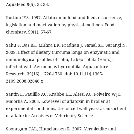
Aquafeed 9(5), 32-33.
Rustom IYS. 1997. Aflatoxin in food and feed: occurrence,
legislation and inactivation by physical methods. Food
chemistry, 59(1), 57-67.
Sahu S, Das BK, Mishra BK, Pradhan J, Samal SK, Sarangi N.
2008. Effect of dietary Curcuma longa on enzymatic and
immunological profiles of rohu, Labeo rohita (Ham.),
infected with Aeromonas hydrophila. Aquaculture
Research, 39(16), 1720-1730. doi: 10.1111/j.1365-
2109.2008.02048.x
Santin E, Paulillo AC, Krabbe EL, Alessi AC, Polveiro WJC,
Maiorka A. 2005. Low level of aflatoxin in broiler at
experimental conditions. Use of cell wall yeast as adsorbent
of aflatoxin: Archives of Veterinary Science.
Soonngam CAL, Hutacharoen R. 2007. Vermiculite and