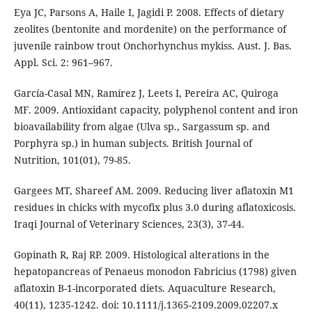
Eya JC, Parsons A, Haile I, Jagidi P. 2008. Effects of dietary
zeolites (bentonite and mordenite) on the performance of
juvenile rainbow trout Onchorhynchus mykiss. Aust. J. Bas.
Appl. Sci. 2: 961–967.
García-Casal MN, Ramírez J, Leets I, Pereira AC, Quiroga
MF. 2009. Antioxidant capacity, polyphenol content and iron
bioavailability from algae (Ulva sp., Sargassum sp. and
Porphyra sp.) in human subjects. British Journal of
Nutrition, 101(01), 79-85.
Gargees MT, Shareef AM. 2009. Reducing liver aflatoxin M1
residues in chicks with mycofix plus 3.0 during aflatoxicosis.
Iraqi Journal of Veterinary Sciences, 23(3), 37-44.
Gopinath R, Raj RP. 2009. Histological alterations in the
hepatopancreas of Penaeus monodon Fabricius (1798) given
aflatoxin B-1-incorporated diets. Aquaculture Research,
40(11), 1235-1242. doi: 10.1111/j.1365-2109.2009.02207.x