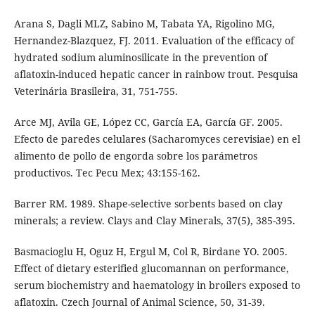
Arana S, Dagli MLZ, Sabino M, Tabata YA, Rigolino MG,
Hernandez-Blazquez, FJ. 2011. Evaluation of the efficacy of
hydrated sodium aluminosilicate in the prevention of
aflatoxin-induced hepatic cancer in rainbow trout. Pesquisa
Veterinária Brasileira, 31, 751-755.
Arce MJ, Avila GE, López CC, García EA, García GF. 2005.
Efecto de paredes celulares (Sacharomyces cerevisiae) en el
alimento de pollo de engorda sobre los parámetros
productivos. Tec Pecu Mex; 43:155-162.
Barrer RM. 1989. Shape-selective sorbents based on clay
minerals; a review. Clays and Clay Minerals, 37(5), 385-395.
Basmacioglu H, Oguz H, Ergul M, Col R, Birdane YO. 2005.
Effect of dietary esterified glucomannan on performance,
serum biochemistry and haematology in broilers exposed to
aflatoxin. Czech Journal of Animal Science, 50, 31-39.