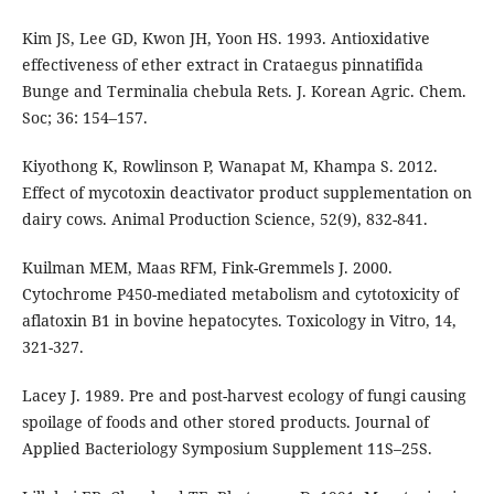
Kim JS, Lee GD, Kwon JH, Yoon HS. 1993. Antioxidative
effectiveness of ether extract in Crataegus pinnatifida
Bunge and Terminalia chebula Rets. J. Korean Agric. Chem.
Soc; 36: 154–157.
Kiyothong K, Rowlinson P, Wanapat M, Khampa S. 2012.
Effect of mycotoxin deactivator product supplementation on
dairy cows. Animal Production Science, 52(9), 832-841.
Kuilman MEM, Maas RFM, Fink-Gremmels J. 2000.
Cytochrome P450-mediated metabolism and cytotoxicity of
aflatoxin B1 in bovine hepatocytes. Toxicology in Vitro, 14,
321-327.
Lacey J. 1989. Pre and post-harvest ecology of fungi causing
spoilage of foods and other stored products. Journal of
Applied Bacteriology Symposium Supplement 11S–25S.