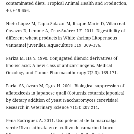
contaminated diets. Tropical Animal Health and Production,
40, 649-656.
Nieto-López M, Tapia-Salazar M, Ricque-Marie D, Villarreal-
Cavazos D, Lemme A, Cruz-Suárez LE. 2011. Digestibility of
different wheat products in White shrimp Litopenaeus
vannamei juveniles. Aquaculture 319: 369–376.
Pariza M, Ha Y. 1990. Conjugated dienoic derivatives of
linoleic acid: A new class of anticarcinogens. Medical
Oncology and Tumor Pharmacotherapy 7(2-3): 169-171.
Parlat SS, özcan M, Oguz H. 2001. Biological suppression of
aflatoxicosis in Japanese quail (Coturnix coturnix japonica)
by dietary addition of yeast (Saccharomyces cerevisiae).
Research in Veterinary Science 71(3): 207-211.
Peña Rodríguez A. 2011. Uso potencial de la macroalga
verde Ulva clathrata en el cultivo de camarón blanco