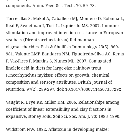
components. Anim. Feed Sci. Tech. 70: 59–78.
Torrecillas S, Makol A, Caballero MJ, Montero D, Robaina L,
Real F, Sweetman J, Tort L, Izquierdo MS. 2007. Immune
stimulation and improved infection resistance in European
sea bass (Dicentrarchus labrax) fed mannan
oligosaccharides. Fish & Shellfish Immunology 23(5): 969-
981. Valente LMP, Bandarra NM, Figueiredo-Silva AC, Rema
P, Vaz-Pires P, Martins S, Nunes ML. 2007. Conjugated
linoleic acid in diets for large-size rainbow trout
(Oncorhynchus mykiss): effects on growth, chemical
composition and sensory attributes. British Journal of
Nutrition, 97(2), 289-297. doi: 10.1017/s000711450733729x
Vaught R, Brye KR, Miller DM. 2006. Relationships among
coefficient of linear extensibility and clay fractions in
expansive, stoney soils. Soil Sci. Soc. Am. J. 70: 1983–1990.
Widstrom NW. 1992. Aflatoxin in developing maize: