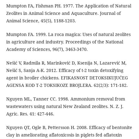
Mumpton FA, Fishman PH. 1977. The Application of Natural
Zeolites in Animal Science and Aquaculture. Journal of
Animal Science, 45(5), 1188-1203.
Mumpton FA. 1999. La roca magica: Uses of natural zeolites
in agriculture and industry. Proceedings of the National
Academy of Sciences, 96(7), 3463-3470.
Nešić V, Radmila R, Marinković D, Ksenija N, Lazarević M,
Nešić S, Sanja A-K. 2012. Efficacy of t-2 toxin detoxifying
agent in broiler chickens. EFIKASNOST DETOKSIKUJUĆEG
AGENSA KOD T-2 TOKSIKOZE BROJLERA. 62(2/3): 171-182.
Nguyen ML, Tanner CC. 1998. Ammonium removal from
wastewaters using natural New Zealand zeolites. N. Z. J.
Agric. Res. 41: 427-446.
Nguyen QT, Ogle B, Pettersson H. 2008. Efficacy of bentonite
clay in ameliorating aflatoxicosis in piglets fed aflatoxin