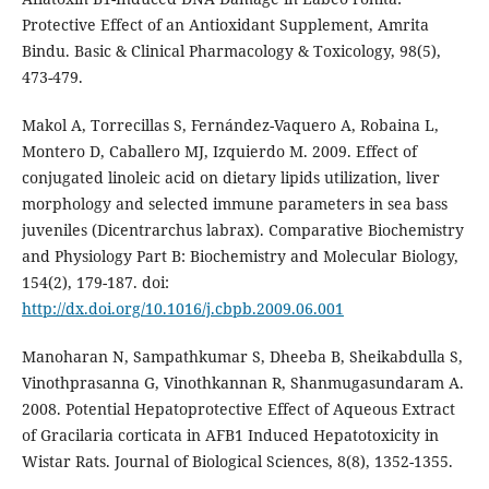
Protective Effect of an Antioxidant Supplement, Amrita
Bindu. Basic & Clinical Pharmacology & Toxicology, 98(5),
473-479.
Makol A, Torrecillas S, Fernández-Vaquero A, Robaina L,
Montero D, Caballero MJ, Izquierdo M. 2009. Effect of
conjugated linoleic acid on dietary lipids utilization, liver
morphology and selected immune parameters in sea bass
juveniles (Dicentrarchus labrax). Comparative Biochemistry
and Physiology Part B: Biochemistry and Molecular Biology,
154(2), 179-187. doi:
http://dx.doi.org/10.1016/j.cbpb.2009.06.001
Manoharan N, Sampathkumar S, Dheeba B, Sheikabdulla S,
Vinothprasanna G, Vinothkannan R, Shanmugasundaram A.
2008. Potential Hepatoprotective Effect of Aqueous Extract
of Gracilaria corticata in AFB1 Induced Hepatotoxicity in
Wistar Rats. Journal of Biological Sciences, 8(8), 1352-1355.