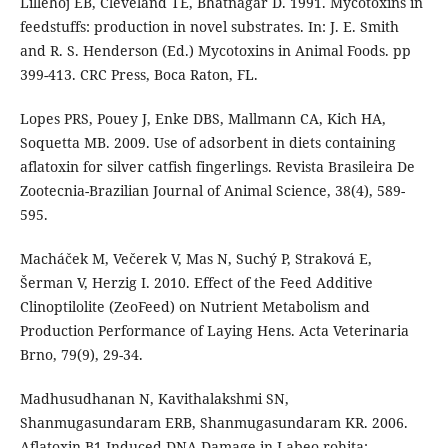
Lillehoj EB, Cleveland TE, Bhatnagar D. 1991. Mycotoxins in
feedstuffs: production in novel substrates. In: J. E. Smith
and R. S. Henderson (Ed.) Mycotoxins in Animal Foods. pp
399-413. CRC Press, Boca Raton, FL.
Lopes PRS, Pouey J, Enke DBS, Mallmann CA, Kich HA,
Soquetta MB. 2009. Use of adsorbent in diets containing
aflatoxin for silver catfish fingerlings. Revista Brasileira De
Zootecnia-Brazilian Journal of Animal Science, 38(4), 589-
595.
Macháček M, Večerek V, Mas N, Suchý P, Straková E,
Šerman V, Herzig I. 2010. Effect of the Feed Additive
Clinoptilolite (ZeoFeed) on Nutrient Metabolism and
Production Performance of Laying Hens. Acta Veterinaria
Brno, 79(9), 29-34.
Madhusudhanan N, Kavithalakshmi SN,
Shanmugasundaram ERB, Shanmugasundaram KR. 2006.
Aflatoxin B1-Induced DNA Damage in Labeo rohita: