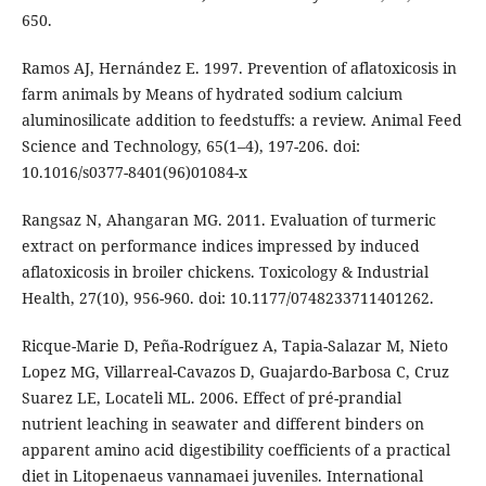
650.
Ramos AJ, Hernández E. 1997. Prevention of aflatoxicosis in
farm animals by Means of hydrated sodium calcium
aluminosilicate addition to feedstuffs: a review. Animal Feed
Science and Technology, 65(1–4), 197-206. doi:
10.1016/s0377-8401(96)01084-x
Rangsaz N, Ahangaran MG. 2011. Evaluation of turmeric
extract on performance indices impressed by induced
aflatoxicosis in broiler chickens. Toxicology & Industrial
Health, 27(10), 956-960. doi: 10.1177/0748233711401262.
Ricque-Marie D, Peña-Rodríguez A, Tapia-Salazar M, Nieto
Lopez MG, Villarreal-Cavazos D, Guajardo-Barbosa C, Cruz
Suarez LE, Locateli ML. 2006. Effect of pré-prandial
nutrient leaching in seawater and different binders on
apparent amino acid digestibility coefficients of a practical
diet in Litopenaeus vannamaei juveniles. International