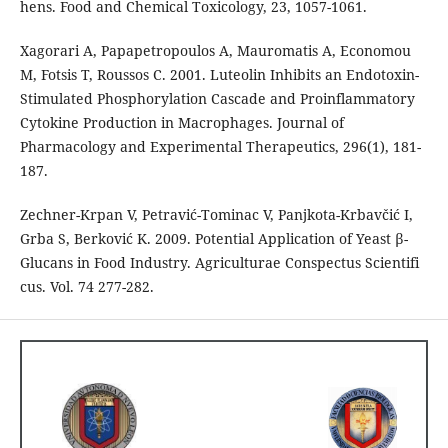
hens. Food and Chemical Toxicology, 23, 1057-1061.
Xagorari A, Papapetropoulos A, Mauromatis A, Economou
M, Fotsis T, Roussos C. 2001. Luteolin Inhibits an Endotoxin-
Stimulated Phosphorylation Cascade and Proinflammatory
Cytokine Production in Macrophages. Journal of
Pharmacology and Experimental Therapeutics, 296(1), 181-
187.
Zechner-Krpan V, Petravić-Tominac V, Panjkota-Krbavčić I,
Grba S, Berković K. 2009. Potential Application of Yeast β-
Glucans in Food Industry. Agriculturae Conspectus Scientifi
cus. Vol. 74 277-282.