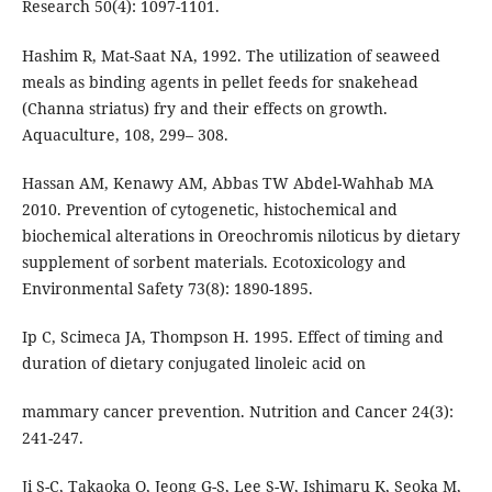
Research 50(4): 1097-1101.
Hashim R, Mat-Saat NA, 1992. The utilization of seaweed
meals as binding agents in pellet feeds for snakehead
(Channa striatus) fry and their effects on growth.
Aquaculture, 108, 299– 308.
Hassan AM, Kenawy AM, Abbas TW Abdel-Wahhab MA
2010. Prevention of cytogenetic, histochemical and
biochemical alterations in Oreochromis niloticus by dietary
supplement of sorbent materials. Ecotoxicology and
Environmental Safety 73(8): 1890-1895.
Ip C, Scimeca JA, Thompson H. 1995. Effect of timing and
duration of dietary conjugated linoleic acid on
mammary cancer prevention. Nutrition and Cancer 24(3):
241-247.
Ji S-C, Takaoka O, Jeong G-S, Lee S-W, Ishimaru K, Seoka M,