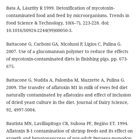
Bata Á, Lásztity R 1999. Detoxification of mycotoxin-
contaminated food and feed by microorganisms. Trends in
Food Science & Technology, 10(6–7), 223-228. doi:
10.1016/S0924-2244(99)00050-3.
Battacone G, Carboni GA, Nicolussi P, Ligios C, Pulina G.
2007. Use of a glucomannan polymer to reduce the effects
of mycotoxin-contaminated diets in finishing pigs. pp. 673-
675.
Battacone G, Nudda A, Palomba M, Mazzette A, Pulina G.
2009. The transfer of aflatoxin M1 in milk of ewes fed diet
naturally contaminated by aflatoxins and effect of inclusion
of dried yeast culture in the diet. Journal of Dairy Science,
92, 4997-5004.
Bautista MN, Lavillapitogo CR, Subosa PF, Begino ET. 1994.
Aflatoxin B-1 contamination of shrimp feeds and its effect on
growth and hepatopancreas of pre-adult Penaeus-monodon.