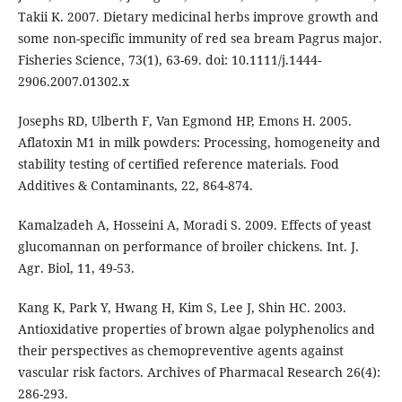
Takii K. 2007. Dietary medicinal herbs improve growth and
some non-specific immunity of red sea bream Pagrus major.
Fisheries Science, 73(1), 63-69. doi: 10.1111/j.1444-
2906.2007.01302.x
Josephs RD, Ulberth F, Van Egmond HP, Emons H. 2005.
Aflatoxin M1 in milk powders: Processing, homogeneity and
stability testing of certified reference materials. Food
Additives & Contaminants, 22, 864-874.
Kamalzadeh A, Hosseini A, Moradi S. 2009. Effects of yeast
glucomannan on performance of broiler chickens. Int. J.
Agr. Biol, 11, 49-53.
Kang K, Park Y, Hwang H, Kim S, Lee J, Shin HC. 2003.
Antioxidative properties of brown algae polyphenolics and
their perspectives as chemopreventive agents against
vascular risk factors. Archives of Pharmacal Research 26(4):
286-293.