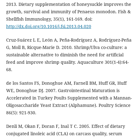
2013. Dietary supplementation of honeysuckle improves the
growth, survival and immunity of Penaeus monodon. Fish &
Shellfish Immunology, 35(1), 161-169. doi:
http://dx.doi.org/10.1016/j.fsi.2013.04.020
Cruz-Suárez L E, León A, Peña-Rodríguez A, Rodríguez-Peña
G, Moll B, Ricque-Marie D. 2010. Shrimp/Ulva co-culture: a
sustainable alternative to diminish the need for artificial
feed and improve shrimp quality. Aquaculture 301(1-4):64-
68.
de los Santos FS, Donoghue AM, Farnell BM, Huff GR, Huff
WE, Donoghue DJ. 2007. Gastrointestinal Maturation is
Accelerated in Turkey Poults Supplemented with a Mannan-
Oligosaccharide Yeast Extract (Alphamune). Poultry Science
86(5): 921-930.
Denli M, Okan F, Doran F, Inal T C. 2005. Effect of dietary
conjugated linoleic acid (CLA) on carcass quality, serum