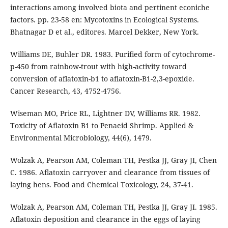
interactions among involved biota and pertinent econiche
factors. pp. 23-58 en: Mycotoxins in Ecological Systems.
Bhatnagar D et al., editores. Marcel Dekker, New York.
Williams DE, Buhler DR. 1983. Purified form of cytochrome-
p-450 from rainbow-trout with high-activity toward
conversion of aflatoxin-b1 to aflatoxin-B1-2,3-epoxide.
Cancer Research, 43, 4752-4756.
Wiseman MO, Price RL, Lightner DV, Williams RR. 1982.
Toxicity of Aflatoxin B1 to Penaeid Shrimp. Applied &
Environmental Microbiology, 44(6), 1479.
Wolzak A, Pearson AM, Coleman TH, Pestka JJ, Gray JI, Chen
C. 1986. Aflatoxin carryover and clearance from tissues of
laying hens. Food and Chemical Toxicology, 24, 37-41.
Wolzak A, Pearson AM, Coleman TH, Pestka JJ, Gray JI. 1985.
Aflatoxin deposition and clearance in the eggs of laying