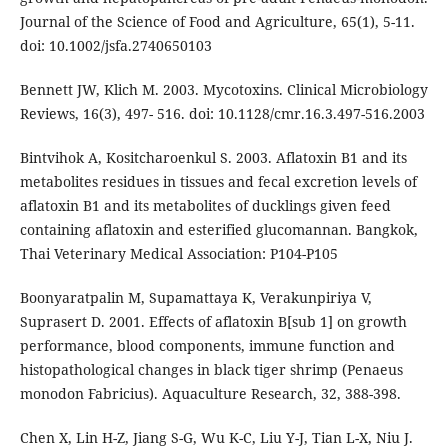
Journal of the Science of Food and Agriculture, 65(1), 5-11.
doi: 10.1002/jsfa.2740650103
Bennett JW, Klich M. 2003. Mycotoxins. Clinical Microbiology
Reviews, 16(3), 497- 516. doi: 10.1128/cmr.16.3.497-516.2003
Bintvihok A, Kositcharoenkul S. 2003. Aflatoxin B1 and its
metabolites residues in tissues and fecal excretion levels of
aflatoxin B1 and its metabolites of ducklings given feed
containing aflatoxin and esterified glucomannan. Bangkok,
Thai Veterinary Medical Association: P104-P105
Boonyaratpalin M, Supamattaya K, Verakunpiriya V,
Suprasert D. 2001. Effects of aflatoxin B[sub 1] on growth
performance, blood components, immune function and
histopathological changes in black tiger shrimp (Penaeus
monodon Fabricius). Aquaculture Research, 32, 388-398.
Chen X, Lin H-Z, Jiang S-G, Wu K-C, Liu Y-J, Tian L-X, Niu J.