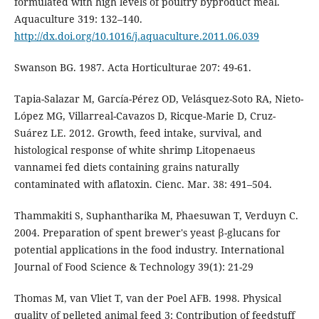
formulated with high levels of poultry byproduct meal.
Aquaculture 319: 132–140.
http://dx.doi.org/10.1016/j.aquaculture.2011.06.039
Swanson BG. 1987. Acta Horticulturae 207: 49-61.
Tapia-Salazar M, García-Pérez OD, Velásquez-Soto RA, Nieto-
López MG, Villarreal-Cavazos D, Ricque-Marie D, Cruz-
Suárez LE. 2012. Growth, feed intake, survival, and
histological response of white shrimp Litopenaeus
vannamei fed diets containing grains naturally
contaminated with aflatoxin. Cienc. Mar. 38: 491–504.
Thammakiti S, Suphantharika M, Phaesuwan T, Verduyn C.
2004. Preparation of spent brewer's yeast β-glucans for
potential applications in the food industry. International
Journal of Food Science & Technology 39(1): 21-29
Thomas M, van Vliet T, van der Poel AFB. 1998. Physical
quality of pelleted animal feed 3: Contribution of feedstuff