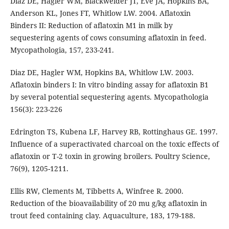
Diaz DE, Hagler WM, Blackwelder JT, Eve JA, Hopkins BA,
Anderson KL, Jones FT, Whitlow LW. 2004. Aflatoxin
Binders II: Reduction of aflatoxin M1 in milk by
sequestering agents of cows consuming aflatoxin in feed.
Mycopathologia, 157, 233-241.
Diaz DE, Hagler WM, Hopkins BA, Whitlow LW. 2003.
Aflatoxin binders I: In vitro binding assay for aflatoxin B1
by several potential sequestering agents. Mycopathologia
156(3): 223-226
Edrington TS, Kubena LF, Harvey RB, Rottinghaus GE. 1997.
Influence of a superactivated charcoal on the toxic effects of
aflatoxin or T-2 toxin in growing broilers. Poultry Science,
76(9), 1205-1211.
Ellis RW, Clements M, Tibbetts A, Winfree R. 2000.
Reduction of the bioavailability of 20 mu g/kg aflatoxin in
trout feed containing clay. Aquaculture, 183, 179-188.