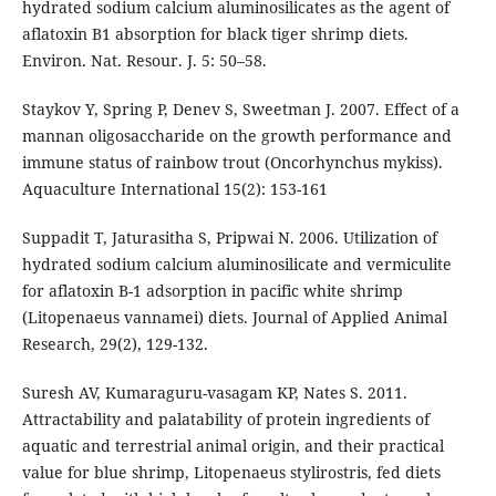
hydrated sodium calcium aluminosilicates as the agent of
aflatoxin B1 absorption for black tiger shrimp diets.
Environ. Nat. Resour. J. 5: 50–58.
Staykov Y, Spring P, Denev S, Sweetman J. 2007. Effect of a
mannan oligosaccharide on the growth performance and
immune status of rainbow trout (Oncorhynchus mykiss).
Aquaculture International 15(2): 153-161
Suppadit T, Jaturasitha S, Pripwai N. 2006. Utilization of
hydrated sodium calcium aluminosilicate and vermiculite
for aflatoxin B-1 adsorption in pacific white shrimp
(Litopenaeus vannamei) diets. Journal of Applied Animal
Research, 29(2), 129-132.
Suresh AV, Kumaraguru-vasagam KP, Nates S. 2011.
Attractability and palatability of protein ingredients of
aquatic and terrestrial animal origin, and their practical
value for blue shrimp, Litopenaeus stylirostris, fed diets