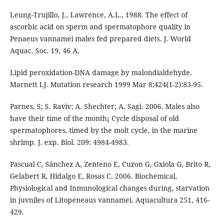
Leung-Trujillo, J., Lawrence, A.L., 1988. The effect of
ascorbic acid on sperm and spermatophore quality in
Penaeus vannamei males fed prepared diets. J. World
Aquac. Soc. 19, 46 A.
Lipid peroxidation-DNA damage by malondialdehyde.
Marnett LJ. Mutation research 1999 Mar 8;424(1-2):83-95.
Parnes, S; S. Raviv; A. Shechter; A, Sagi. 2006. Males also
have their time of the month¡ Cycle disposal of old
spermatophores, timed by the molt cycle, in the marine
shrimp. J. exp. Biol. 209: 4984-4983.
Pascual C, Sánchez A, Zenteno E, Cuzon G, Gxiola G, Brito R,
Gelabert R, Hidalgo E, Rosas C. 2006. Biochemical,
Physiological and Inmunological changes during, starvation
in juvniles of Litopeneaus vannamei. Aquacultura 251, 416-
429.