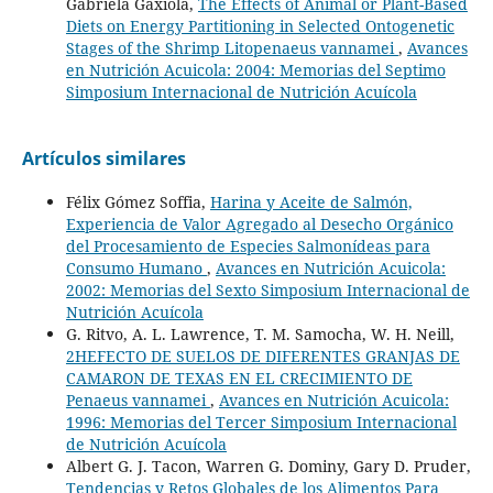
Gabriela Gaxiola,
The Effects of Animal or Plant-Based
Diets on Energy Partitioning in Selected Ontogenetic
Stages of the Shrimp Litopenaeus vannamei
,
Avances
en Nutrición Acuicola: 2004: Memorias del Septimo
Simposium Internacional de Nutrición Acuícola
Artículos similares
Félix Gómez Soffia,
Harina y Aceite de Salmón,
Experiencia de Valor Agregado al Desecho Orgánico
del Procesamiento de Especies Salmonídeas para
Consumo Humano
,
Avances en Nutrición Acuicola:
2002: Memorias del Sexto Simposium Internacional de
Nutrición Acuícola
G. Ritvo, A. L. Lawrence, T. M. Samocha, W. H. Neill,
2HEFECTO DE SUELOS DE DIFERENTES GRANJAS DE
CAMARON DE TEXAS EN EL CRECIMIENTO DE
Penaeus vannamei
,
Avances en Nutrición Acuicola:
1996: Memorias del Tercer Simposium Internacional
de Nutrición Acuícola
Albert G. J. Tacon, Warren G. Dominy, Gary D. Pruder,
Tendencias y Retos Globales de los Alimentos Para