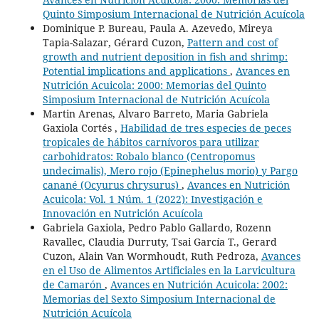
Quinto Simposium Internacional de Nutrición Acuícola
Dominique P. Bureau, Paula A. Azevedo, Mireya
Tapia-Salazar, Gérard Cuzon,
Pattern and cost of
growth and nutrient deposition in fish and shrimp:
Potential implications and applications
,
Avances en
Nutrición Acuicola: 2000: Memorias del Quinto
Simposium Internacional de Nutrición Acuícola
Martin Arenas, Alvaro Barreto, Maria Gabriela
Gaxiola Cortés ,
Habilidad de tres especies de peces
tropicales de hábitos carnívoros para utilizar
carbohidratos: Robalo blanco (Centropomus
undecimalis), Mero rojo (Epinephelus morio) y Pargo
canané (Ocyurus chrysurus)
,
Avances en Nutrición
Acuicola: Vol. 1 Núm. 1 (2022): Investigación e
Innovación en Nutrición Acuícola
Gabriela Gaxiola, Pedro Pablo Gallardo, Rozenn
Ravallec, Claudia Durruty, Tsai García T., Gerard
Cuzon, Alain Van Wormhoudt, Ruth Pedroza,
Avances
en el Uso de Alimentos Artificiales en la Larvicultura
de Camarón
,
Avances en Nutrición Acuicola: 2002:
Memorias del Sexto Simposium Internacional de
Nutrición Acuícola