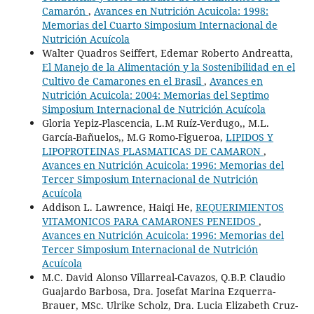
Camarón
,
Avances en Nutrición Acuicola: 1998:
Memorias del Cuarto Simposium Internacional de
Nutrición Acuícola
Walter Quadros Seiffert, Edemar Roberto Andreatta,
El Manejo de la Alimentación y la Sostenibilidad en el
Cultivo de Camarones en el Brasil
,
Avances en
Nutrición Acuicola: 2004: Memorias del Septimo
Simposium Internacional de Nutrición Acuícola
Gloria Yepiz-Plascencia, L.M Ruíz-Verdugo,, M.L.
García-Bañuelos,, M.G Romo-Figueroa,
LIPIDOS Y
LIPOPROTEINAS PLASMATICAS DE CAMARON
,
Avances en Nutrición Acuicola: 1996: Memorias del
Tercer Simposium Internacional de Nutrición
Acuícola
Addison L. Lawrence, Haiqi He,
REQUERIMIENTOS
VITAMONICOS PARA CAMARONES PENEIDOS
,
Avances en Nutrición Acuicola: 1996: Memorias del
Tercer Simposium Internacional de Nutrición
Acuícola
M.C. David Alonso Villarreal-Cavazos, Q.B.P. Claudio
Guajardo Barbosa, Dra. Josefat Marina Ezquerra-
Brauer, MSc. Ulrike Scholz, Dra. Lucia Elizabeth Cruz-