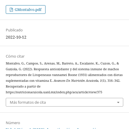
GMontalvo.pdf
Publicado
2022-10-12
Cómo citar
Montalvo, G., Campos, S., Arenas, M., Barreto, A., Escalante, K., Cuzon, G., &
Gaxiola, G. (2022). Respuesta antioxidante y del sistema inmune de machos
reproductores de Litopeneaus vannamei Boone (1931) alimentados con dietas
suplementadas con vitamina E.
Avances En Nutrición Acuicola
,
1
(1), 316–342.
Recuperado a partir de
https://nutricionacuicola.uanl.mx/index.php/acu/article/view/375
Más formatos de cita
Número