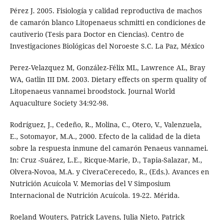
Pérez J. 2005. Fisiología y calidad reproductiva de machos
de camarón blanco Litopenaeus schmitti en condiciones de
cautiverio (Tesis para Doctor en Ciencias). Centro de
Investigaciones Biológicas del Noroeste S.C. La Paz, México
Perez‐Velazquez M, González‐Félix ML, Lawrence AL, Bray
WA, Gatlin III DM. 2003. Dietary effects on sperm quality of
Litopenaeus vannamei broodstock. Journal World
Aquaculture Society 34:92-98.
Rodríguez, J., Cedeño, R., Molina, C., Otero, V., Valenzuela,
E., Sotomayor, M.A., 2000. Efecto de la calidad de la dieta
sobre la respuesta inmune del camarón Penaeus vannamei.
In: Cruz -Suárez, L.E., Ricque-Marie, D., Tapia-Salazar, M.,
Olvera-Novoa, M.A. y CiveraCerecedo, R., (Eds.). Avances en
Nutrición Acuícola V. Memorias del V Simposium
Internacional de Nutrición Acuícola. 19-22. Mérida.
Roeland Wouters, Patrick Lavens, Julia Nieto, Patrick