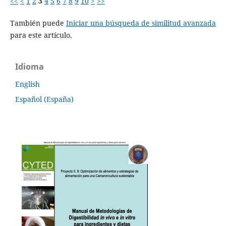
<<
<
1
2
3
4
5
6
7
8
9
10
>
>>
También puede
Iniciar una búsqueda de similitud avanzada
para este artículo.
Idioma
English
Español (España)