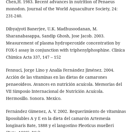
Chen,H. 1983. Recent advances in nutrition of Penaeus
monodon. Journal of the World Aquaculture Society, 24:
231-240.
Dibyajyoti Banerjee, U.K. Madhusoodanan, M.
Sharanabasappa, Sandip Ghosh, Jose Jacob. 2003.
Measurement of plasma hydroperoxide concentration by
FOX-1 assay in conjunction with triphenylphosphine. Clinica
Chimica Acta 337, 147 – 152
Fennuci, Jorge Lino y Analía Fernández Jiménez. 2004.
Acción de las vitaminas en las dietas de camarones
penaeoideos. Avances en nutrición acuícola. Memorias del
VII Simposio Internacional de Nutrición Acuícola.
Hermosillo. Sonora. Mexico.
Fernández Gimenez, A. V. 2002. Requerimiento de vitaminas
liposolubles A y E en la dieta del camarón Artemesia
longinaris Bate, 1888 y el langostino Pleoticus muelleri