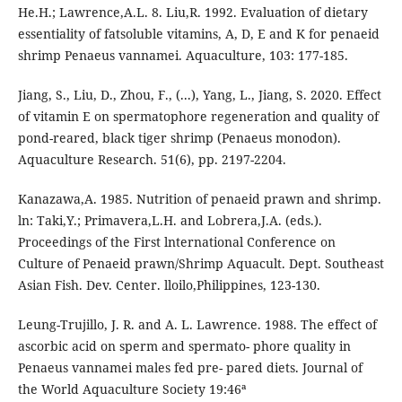
He.H.; Lawrence,A.L. 8. Liu,R. 1992. Evaluation of dietary
essentiality of fatsoluble vitamins, A, D, E and K for penaeid
shrimp Penaeus vannamei. Aquaculture, 103: 177-185.
Jiang, S., Liu, D., Zhou, F., (...), Yang, L., Jiang, S. 2020. Effect
of vitamin E on spermatophore regeneration and quality of
pond-reared, black tiger shrimp (Penaeus monodon).
Aquaculture Research. 51(6), pp. 2197-2204.
Kanazawa,A. 1985. Nutrition of penaeid prawn and shrimp.
ln: Taki,Y.; Primavera,L.H. and Lobrera,J.A. (eds.).
Proceedings of the First lnternational Conference on
Culture of Penaeid prawn/Shrimp Aquacult. Dept. Southeast
Asian Fish. Dev. Center. lloilo,Philippines, 123-130.
Leung-Trujillo, J. R. and A. L. Lawrence. 1988. The effect of
ascorbic acid on sperm and spermato- phore quality in
Penaeus vannamei males fed pre- pared diets. Journal of
the World Aquaculture Society 19:46ª