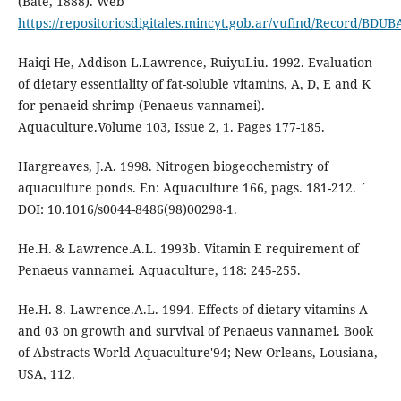
(Bate, 1888). Web
https://repositoriosdigitales.mincyt.gob.ar/vufind/Record/B
Haiqi He, Addison L.Lawrence, RuiyuLiu. 1992. Evaluation
of dietary essentiality of fat-soluble vitamins, A, D, E and K
for penaeid shrimp (Penaeus vannamei).
Aquaculture.Volume 103, Issue 2, 1. Pages 177-185.
Hargreaves, J.A. 1998. Nitrogen biogeochemistry of
aquaculture ponds. En: Aquaculture 166, pags. 181-212. ´
DOI: 10.1016/s0044-8486(98)00298-1.
He.H. & Lawrence.A.L. 1993b. Vitamin E requirement of
Penaeus vannamei. Aquaculture, 118: 245-255.
He.H. 8. Lawrence.A.L. 1994. Effects of dietary vitamins A
and 03 on growth and survival of Penaeus vannamei. Book
of Abstracts World Aquaculture'94; New Orleans, Lousiana,
USA, 112.