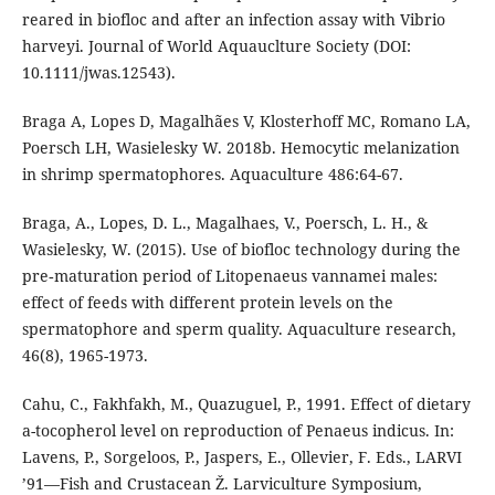
reared in biofloc and after an infection assay with Vibrio
harveyi. Journal of World Aquauclture Society (DOI:
10.1111/jwas.12543).
Braga A, Lopes D, Magalhães V, Klosterhoff MC, Romano LA,
Poersch LH, Wasielesky W. 2018b. Hemocytic melanization
in shrimp spermatophores. Aquaculture 486:64-67.
Braga, A., Lopes, D. L., Magalhaes, V., Poersch, L. H., &
Wasielesky, W. (2015). Use of biofloc technology during the
pre‐maturation period of Litopenaeus vannamei males:
effect of feeds with different protein levels on the
spermatophore and sperm quality. Aquaculture research,
46(8), 1965-1973.
Cahu, C., Fakhfakh, M., Quazuguel, P., 1991. Effect of dietary
a-tocopherol level on reproduction of Penaeus indicus. In:
Lavens, P., Sorgeloos, P., Jaspers, E., Ollevier, F. Eds., LARVI
’91—Fish and Crustacean Ž. Larviculture Symposium,