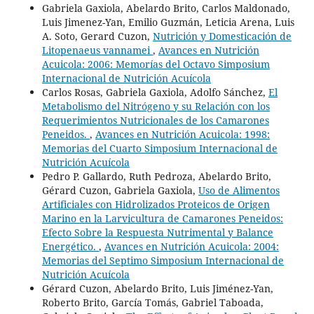
Gabriela Gaxiola, Abelardo Brito, Carlos Maldonado,
Luis Jimenez-Yan, Emilio Guzmán, Leticia Arena, Luis
A. Soto, Gerard Cuzon,
Nutrición y Domesticación de
Litopenaeus vannamei
,
Avances en Nutrición
Acuicola: 2006: Memorías del Octavo Simposium
Internacional de Nutrición Acuícola
Carlos Rosas, Gabriela Gaxiola, Adolfo Sánchez,
El
Metabolismo del Nitrógeno y su Relación con los
Requerimientos Nutricionales de los Camarones
Peneidos.
,
Avances en Nutrición Acuicola: 1998:
Memorias del Cuarto Simposium Internacional de
Nutrición Acuícola
Pedro P. Gallardo, Ruth Pedroza, Abelardo Brito,
Gérard Cuzon, Gabriela Gaxiola,
Uso de Alimentos
Artificiales con Hidrolizados Proteicos de Origen
Marino en la Larvicultura de Camarones Peneidos:
Efecto Sobre la Respuesta Nutrimental y Balance
Energético.
,
Avances en Nutrición Acuicola: 2004:
Memorias del Septimo Simposium Internacional de
Nutrición Acuícola
Gérard Cuzon, Abelardo Brito, Luis Jiménez-Yan,
Roberto Brito, García Tomás, Gabriel Taboada,