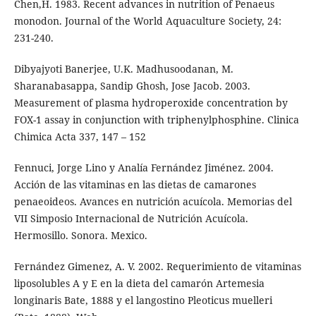
Chen,H. 1983. Recent advances in nutrition of Penaeus
monodon. Journal of the World Aquaculture Society, 24:
231-240.
Dibyajyoti Banerjee, U.K. Madhusoodanan, M.
Sharanabasappa, Sandip Ghosh, Jose Jacob. 2003.
Measurement of plasma hydroperoxide concentration by
FOX-1 assay in conjunction with triphenylphosphine. Clinica
Chimica Acta 337, 147 – 152
Fennuci, Jorge Lino y Analía Fernández Jiménez. 2004.
Acción de las vitaminas en las dietas de camarones
penaeoideos. Avances en nutrición acuícola. Memorias del
VII Simposio Internacional de Nutrición Acuícola.
Hermosillo. Sonora. Mexico.
Fernández Gimenez, A. V. 2002. Requerimiento de vitaminas
liposolubles A y E en la dieta del camarón Artemesia
longinaris Bate, 1888 y el langostino Pleoticus muelleri