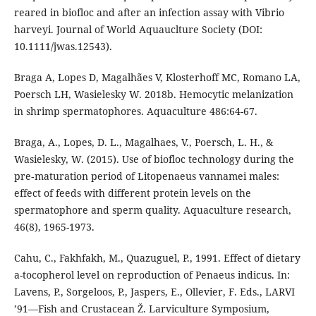
reared in biofloc and after an infection assay with Vibrio
harveyi. Journal of World Aquauclture Society (DOI:
10.1111/jwas.12543).
Braga A, Lopes D, Magalhães V, Klosterhoff MC, Romano LA,
Poersch LH, Wasielesky W. 2018b. Hemocytic melanization
in shrimp spermatophores. Aquaculture 486:64-67.
Braga, A., Lopes, D. L., Magalhaes, V., Poersch, L. H., &
Wasielesky, W. (2015). Use of biofloc technology during the
pre‐maturation period of Litopenaeus vannamei males:
effect of feeds with different protein levels on the
spermatophore and sperm quality. Aquaculture research,
46(8), 1965-1973.
Cahu, C., Fakhfakh, M., Quazuguel, P., 1991. Effect of dietary
a-tocopherol level on reproduction of Penaeus indicus. In:
Lavens, P., Sorgeloos, P., Jaspers, E., Ollevier, F. Eds., LARVI
’91—Fish and Crustacean Ž. Larviculture Symposium,