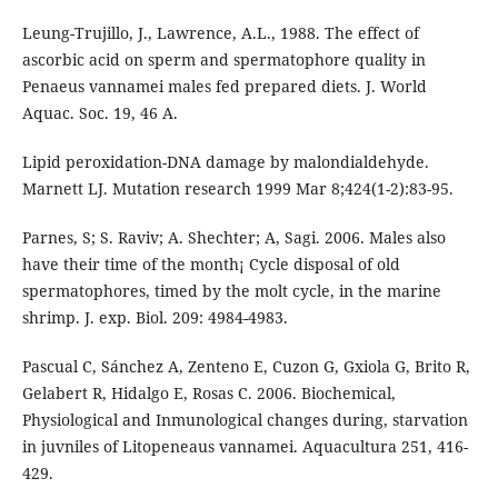
Leung-Trujillo, J., Lawrence, A.L., 1988. The effect of
ascorbic acid on sperm and spermatophore quality in
Penaeus vannamei males fed prepared diets. J. World
Aquac. Soc. 19, 46 A.
Lipid peroxidation-DNA damage by malondialdehyde.
Marnett LJ. Mutation research 1999 Mar 8;424(1-2):83-95.
Parnes, S; S. Raviv; A. Shechter; A, Sagi. 2006. Males also
have their time of the month¡ Cycle disposal of old
spermatophores, timed by the molt cycle, in the marine
shrimp. J. exp. Biol. 209: 4984-4983.
Pascual C, Sánchez A, Zenteno E, Cuzon G, Gxiola G, Brito R,
Gelabert R, Hidalgo E, Rosas C. 2006. Biochemical,
Physiological and Inmunological changes during, starvation
in juvniles of Litopeneaus vannamei. Aquacultura 251, 416-
429.