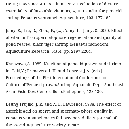
He.H.; Lawrence,A.L. 8. Liu,R. 1992. Evaluation of dietary
essentiality of fatsoluble vitamins, A, D, E and K for penaeid
shrimp Penaeus vannamei. Aquaculture, 103: 177-185.
Jiang, S., Liu, D., Zhou, F., (...), Yang, L., Jiang, S. 2020. Effect
of vitamin E on spermatophore regeneration and quality of
pond-reared, black tiger shrimp (Penaeus monodon).
Aquaculture Research. 51(6), pp. 2197-2204.
Kanazawa,A. 1985. Nutrition of penaeid prawn and shrimp.
ln: Taki,Y.; Primavera,L.H. and Lobrera,J.A. (eds.).
Proceedings of the First lnternational Conference on
Culture of Penaeid prawn/Shrimp Aquacult. Dept. Southeast
Asian Fish. Dev. Center. lloilo,Philippines, 123-130.
Leung-Trujillo, J. R. and A. L. Lawrence. 1988. The effect of
ascorbic acid on sperm and spermato- phore quality in
Penaeus vannamei males fed pre- pared diets. Journal of
the World Aquaculture Society 19:46ª