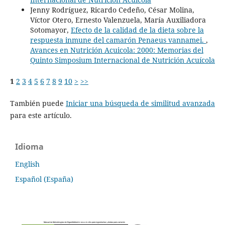
Jenny Rodríguez, Ricardo Cedeño, César Molina,
Víctor Otero, Ernesto Valenzuela, María Auxiliadora
Sotomayor,
Efecto de la calidad de la dieta sobre la
respuesta inmune del camarón Penaeus vannamei.
,
Avances en Nutrición Acuicola: 2000: Memorias del
Quinto Simposium Internacional de Nutrición Acuícola
1
2
3
4
5
6
7
8
9
10
>
>>
También puede
Iniciar una búsqueda de similitud avanzada
para este artículo.
Idioma
English
Español (España)