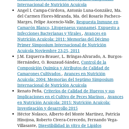
Internacional de Nutrición Acuícola
Angel I. Campa-Córdova, Antonio Luna-González, Ma.
del Carmen Flores-Miranda, Ma. del Rosario Pacheco-
Marges, Felipe Ascencio-Valle,
Respuesta Inmune en
Camarón Blanco, Litopenaeus vannamei, Expuesto a
Infecciones Bacterianas y Virales
,
Avances en
Nutrición Acuicola: 2011: Memorias del Décimo
Primer Simposium Internacional de Nutrición
Acuícola Noviembre 23-25, 2011
J.M. Ezquerra-Brauer, L. Bringas-Alvarado, A. Burgos-
Hernández, O. Rouzaud-Sández,
Control de la
Composición Química y Atributos de Calidad de
Camarones Cultivados
,
Avances en Nutrición
Acuicola: 2004: Memorias del Septimo Simposium
Internacional de Nutrición Acuícola
Renato Peña,
Criterios de Calidad de Huevos y sus
Implicaciones en el Cultivo de Peces Marinos
,
Avances
en Nutrición Acuicola: 2015: Nutrición Acuícola:
Investigación y desarrollo 2015
Héctor Nolasco, Alberto del Monte Martínez, Patricia
Hinojosa, Roberto Civera-Cerecedo, Fernando Vega-
Villasante,
Digestibilidad in vitro de Lípidos