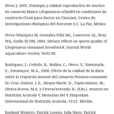
Pérez J. 2005. Fisiología y calidad reproductiva de machos
de camarón blanco Litopenaeus schmitti en condiciones de
cautiverio (Tesis para Doctor en Ciencias). Centro de
Investigaciones Biológicas del Noroeste S.C. La Paz, México
Perez‐Velazquez M, González‐Félix ML, Lawrence AL, Bray
WA, Gatlin III DM. 2003. Dietary effects on sperm quality of
Litopenaeus vannamei broodstock. Journal World
Aquaculture Society 34:92-98.
Rodríguez, J., Cedeño, R., Molina, C., Otero, V., Valenzuela,
E., Sotomayor, M.A., 2000. Efecto de la calidad de la dieta
sobre la respuesta inmune del camarón Penaeus vannamei.
In: Cruz -Suárez, L.E., Ricque-Marie, D., Tapia-Salazar, M.,
Olvera-Novoa, M.A. y CiveraCerecedo, R., (Eds.). Avances en
Nutrición Acuícola V. Memorias del V Simposium
Internacional de Nutrición Acuícola. 19-22. Mérida.
Roeland Wouters, Patrick Lavens, Julia Nieto, Patrick