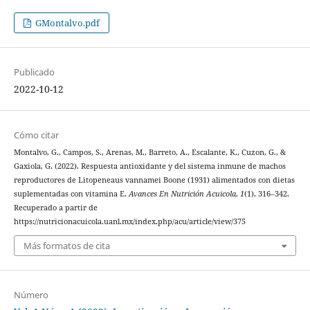
GMontalvo.pdf
Publicado
2022-10-12
Cómo citar
Montalvo, G., Campos, S., Arenas, M., Barreto, A., Escalante, K., Cuzon, G., &
Gaxiola, G. (2022). Respuesta antioxidante y del sistema inmune de machos
reproductores de Litopeneaus vannamei Boone (1931) alimentados con dietas
suplementadas con vitamina E.
Avances En Nutrición Acuicola
,
1
(1), 316–342.
Recuperado a partir de
https://nutricionacuicola.uanl.mx/index.php/acu/article/view/375
Más formatos de cita
Número