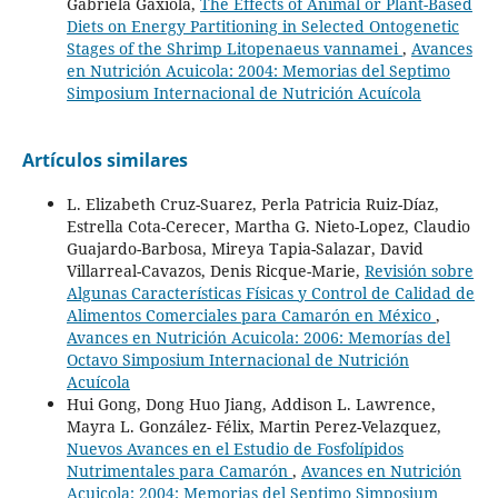
Gabriela Gaxiola,
The Effects of Animal or Plant-Based
Diets on Energy Partitioning in Selected Ontogenetic
Stages of the Shrimp Litopenaeus vannamei
,
Avances
en Nutrición Acuicola: 2004: Memorias del Septimo
Simposium Internacional de Nutrición Acuícola
Artículos similares
L. Elizabeth Cruz-Suarez, Perla Patricia Ruiz-Díaz,
Estrella Cota-Cerecer, Martha G. Nieto-Lopez, Claudio
Guajardo-Barbosa, Mireya Tapia-Salazar, David
Villarreal-Cavazos, Denis Ricque-Marie,
Revisión sobre
Algunas Características Físicas y Control de Calidad de
Alimentos Comerciales para Camarón en México
,
Avances en Nutrición Acuicola: 2006: Memorías del
Octavo Simposium Internacional de Nutrición
Acuícola
Hui Gong, Dong Huo Jiang, Addison L. Lawrence,
Mayra L. González- Félix, Martin Perez-Velazquez,
Nuevos Avances en el Estudio de Fosfolípidos
Nutrimentales para Camarón
,
Avances en Nutrición
Acuicola: 2004: Memorias del Septimo Simposium