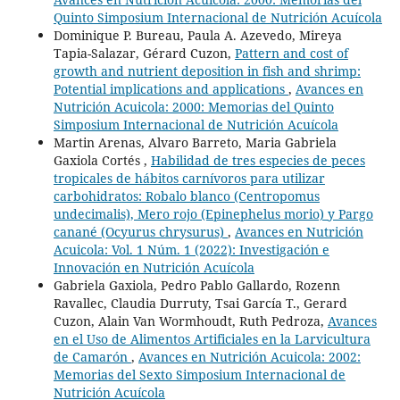
Quinto Simposium Internacional de Nutrición Acuícola
Dominique P. Bureau, Paula A. Azevedo, Mireya
Tapia-Salazar, Gérard Cuzon,
Pattern and cost of
growth and nutrient deposition in fish and shrimp:
Potential implications and applications
,
Avances en
Nutrición Acuicola: 2000: Memorias del Quinto
Simposium Internacional de Nutrición Acuícola
Martin Arenas, Alvaro Barreto, Maria Gabriela
Gaxiola Cortés ,
Habilidad de tres especies de peces
tropicales de hábitos carnívoros para utilizar
carbohidratos: Robalo blanco (Centropomus
undecimalis), Mero rojo (Epinephelus morio) y Pargo
canané (Ocyurus chrysurus)
,
Avances en Nutrición
Acuicola: Vol. 1 Núm. 1 (2022): Investigación e
Innovación en Nutrición Acuícola
Gabriela Gaxiola, Pedro Pablo Gallardo, Rozenn
Ravallec, Claudia Durruty, Tsai García T., Gerard
Cuzon, Alain Van Wormhoudt, Ruth Pedroza,
Avances
en el Uso de Alimentos Artificiales en la Larvicultura
de Camarón
,
Avances en Nutrición Acuicola: 2002:
Memorias del Sexto Simposium Internacional de
Nutrición Acuícola