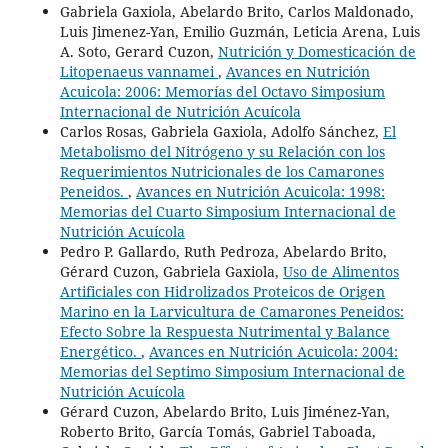
Gabriela Gaxiola, Abelardo Brito, Carlos Maldonado,
Luis Jimenez-Yan, Emilio Guzmán, Leticia Arena, Luis
A. Soto, Gerard Cuzon,
Nutrición y Domesticación de
Litopenaeus vannamei
,
Avances en Nutrición
Acuicola: 2006: Memorías del Octavo Simposium
Internacional de Nutrición Acuícola
Carlos Rosas, Gabriela Gaxiola, Adolfo Sánchez,
El
Metabolismo del Nitrógeno y su Relación con los
Requerimientos Nutricionales de los Camarones
Peneidos.
,
Avances en Nutrición Acuicola: 1998:
Memorias del Cuarto Simposium Internacional de
Nutrición Acuícola
Pedro P. Gallardo, Ruth Pedroza, Abelardo Brito,
Gérard Cuzon, Gabriela Gaxiola,
Uso de Alimentos
Artificiales con Hidrolizados Proteicos de Origen
Marino en la Larvicultura de Camarones Peneidos:
Efecto Sobre la Respuesta Nutrimental y Balance
Energético.
,
Avances en Nutrición Acuicola: 2004:
Memorias del Septimo Simposium Internacional de
Nutrición Acuícola
Gérard Cuzon, Abelardo Brito, Luis Jiménez-Yan,
Roberto Brito, García Tomás, Gabriel Taboada,