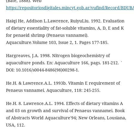
(Bate, 1888). Web
https://repositoriosdigitales.mincyt.gob.ar/vufind/Record/B
Haiqi He, Addison L.Lawrence, RuiyuLiu. 1992. Evaluation
of dietary essentiality of fat-soluble vitamins, A, D, E and K
for penaeid shrimp (Penaeus vannamei).
Aquaculture.Volume 103, Issue 2, 1. Pages 177-185.
Hargreaves, J.A. 1998. Nitrogen biogeochemistry of
aquaculture ponds. En: Aquaculture 166, pags. 181-212. ´
DOI: 10.1016/s0044-8486(98)00298-1.
He.H. & Lawrence.A.L. 1993b. Vitamin E requirement of
Penaeus vannamei. Aquaculture, 118: 245-255.
He.H. 8. Lawrence.A.L. 1994. Effects of dietary vitamins A
and 03 on growth and survival of Penaeus vannamei. Book
of Abstracts World Aquaculture'94; New Orleans, Lousiana,
USA, 112.