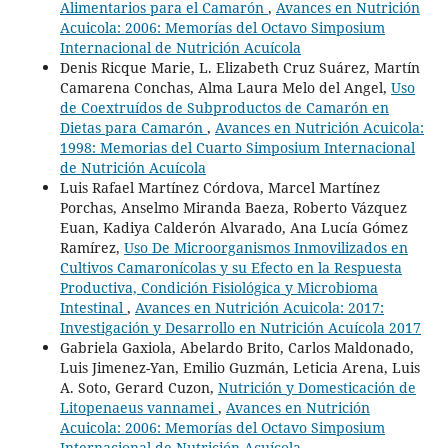
Alimentarios para el Camarón
,
Avances en Nutrición
Acuicola: 2006: Memorías del Octavo Simposium
Internacional de Nutrición Acuícola
Denis Ricque Marie, L. Elizabeth Cruz Suárez, Martín
Camarena Conchas, Alma Laura Melo del Angel,
Uso
de Coextruídos de Subproductos de Camarón en
Dietas para Camarón
,
Avances en Nutrición Acuicola:
1998: Memorias del Cuarto Simposium Internacional
de Nutrición Acuícola
Luis Rafael Martínez Córdova, Marcel Martínez
Porchas, Anselmo Miranda Baeza, Roberto Vázquez
Euan, Kadiya Calderón Alvarado, Ana Lucía Gómez
Ramírez,
Uso De Microorganismos Inmovilizados en
Cultivos Camaronícolas y su Efecto en la Respuesta
Productiva, Condición Fisiológica y Microbioma
Intestinal
,
Avances en Nutrición Acuicola: 2017:
Investigación y Desarrollo en Nutrición Acuícola 2017
Gabriela Gaxiola, Abelardo Brito, Carlos Maldonado,
Luis Jimenez-Yan, Emilio Guzmán, Leticia Arena, Luis
A. Soto, Gerard Cuzon,
Nutrición y Domesticación de
Litopenaeus vannamei
,
Avances en Nutrición
Acuicola: 2006: Memorías del Octavo Simposium
Internacional de Nutrición Acuícola