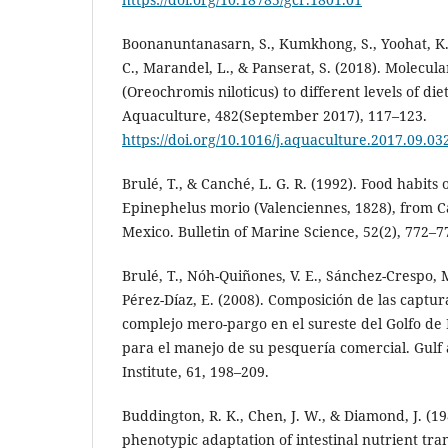
Boonanuntanasarn, S., Kumkhong, S., Yoohat, K.,
C., Marandel, L., & Panserat, S. (2018). Molecula
(Oreochromis niloticus) to different levels of di
Aquaculture, 482(September 2017), 117–123.
https://doi.org/10.1016/j.aquaculture.2017.09.03
Brulé, T., & Canché, L. G. R. (1992). Food habits 
Epinephelus morio (Valenciennes, 1828), from 
Mexico. Bulletin of Marine Science, 52(2), 772–7
Brulé, T., Nóh-Quiñones, V. E., Sánchez-Crespo, M
Pérez-Díaz, E. (2008). Composición de las captur
complejo mero-pargo en el sureste del Golfo de
para el manejo de su pesquería comercial. Gulf
Institute, 61, 198–209.
Buddington, R. K., Chen, J. W., & Diamond, J. (1
phenotypic adaptation of intestinal nutrient tran