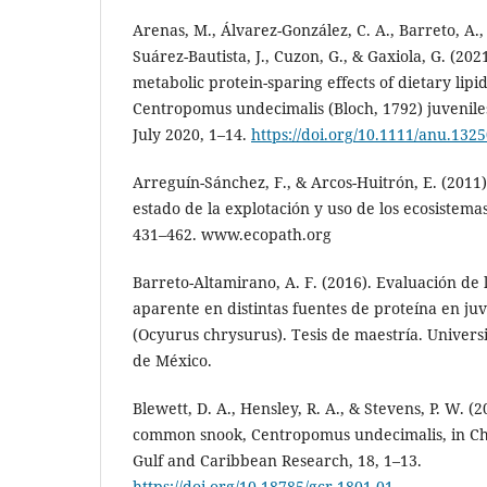
Arenas, M., Álvarez-González, C. A., Barreto, A.
Suárez-Bautista, J., Cuzon, G., & Gaxiola, G. (202
metabolic protein-sparing effects of dietary li
Centropomus undecimalis (Bloch, 1792) juvenile
July 2020, 1–14.
https://doi.org/10.1111/anu.132
Arreguín-Sánchez, F., & Arcos-Huitrón, E. (2011
estado de la explotación y uso de los ecosistemas
431–462. www.ecopath.org
Barreto-Altamirano, A. F. (2016). Evaluación de la
aparente en distintas fuentes de proteína en ju
(Ocyurus chrysurus). Tesis de maestría. Unive
de México.
Blewett, D. A., Hensley, R. A., & Stevens, P. W. (
common snook, Centropomus undecimalis, in Cha
Gulf and Caribbean Research, 18, 1–13.
https://doi.org/10.18785/gcr.1801.01