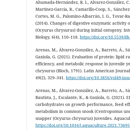
Ahumada-Hernández, R. I., Alvarez-González, C. 
Martínez-García, R., Camarillo-Coop, S., Sánchez
Cortes, M. G., Palomino-Albarrán, I. G., Tovar-Ra
(2014). Changes of digestive enzymatic activity 
(Ocyurus chrysurus) during initial ontogeny. Int
Biology, 6(4), 110–118.
https://doi.org/10.5539/i
Arenas, M., Álvarez-González, A., Barreto, Á., Sá
Gaxiola, G. (2021). Evaluation of protein: lipid r
efficiency, and metabolic response in juvenile 
chrysurus (Bloch, 1791). Latin American Journal
49(2), 329–341.
https://doi.org/10.3856/vol49-issu
Arenas, M., Álvarez-González, A., Barreto, A., S
Bautista, J., Escalante, K., & Gaxiola, G. (2021). E
carbohydrates on growth performance, feed eff
metabolism in common snook (Centropomus unde
snapper (Ocyurus chrysurus) juveniles. Aquacul
https://doi.org/10.1016/j.aquaculture.2021.7369