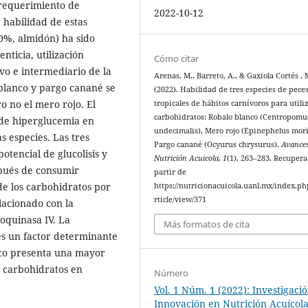
 requerimiento de
2022-10-12
a habilidad de estas
20%, almidón) ha sido
nticia, utilización
Cómo citar
vo e intermediario de la
Arenas, M., Barreto, A., & Gaxiola Cortés , 
o blanco y pargo canané se
(2022). Habilidad de tres especies de pece
o no el mero rojo. El
tropicales de hábitos carnívoros para utili
carbohidratos: Robalo blanco (Centropomu
de hiperglucemia en
undecimalis), Mero rojo (Epinephelus mori
s especies. Las tres
Pargo canané (Ocyurus chrysurus).
Avance
tencial de glucolisis y
Nutrición Acuicola
,
1
(1), 263–283. Recupera
spués de consumir
partir de
de los carbohidratos por
https://nutricionacuicola.uanl.mx/index.ph
rticle/view/371
lacionado con la
oquinasa IV. La
Más formatos de cita
es un factor determinante
anco presenta una mayor
 carbohidratos en
Número
Vol. 1 Núm. 1 (2022): Investigaci
Innovación en Nutrición Acuícol