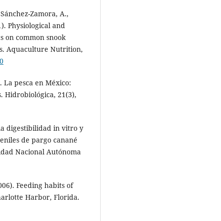
, Sánchez-Zamora, A.,
1). Physiological and
pids on common snook
s. Aquaculture Nutrition,
50
). La pesca en México:
. Hidrobiológica, 21(3),
 digestibilidad in vitro y
veniles de pargo canané
rsidad Nacional Autónoma
2006). Feeding habits of
rlotte Harbor, Florida.