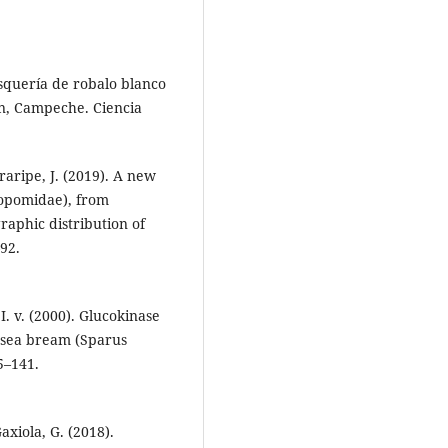
esquería de robalo blanco
n, Campeche. Ciencia
Araripe, J. (2019). A new
ropomidae), from
aphic distribution of
–92.
I. v. (2000). Glucokinase
d sea bream (Sparus
5–141.
Gaxiola, G. (2018).