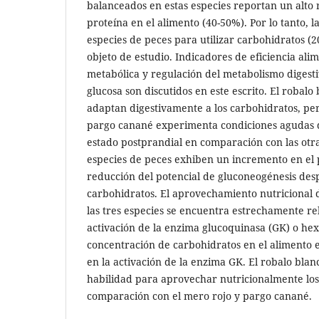
balanceados en estas especies reportan un alto
proteína en el alimento (40-50%). Por lo tanto, l
especies de peces para utilizar carbohidratos (
objeto de estudio. Indicadores de eficiencia alime
metabólica y regulación del metabolismo digesti
glucosa son discutidos en este escrito. El robal
adaptan digestivamente a los carbohidratos, per
pargo canané experimenta condiciones agudas 
estado postprandial en comparación con las otra
especies de peces exhiben un incremento en el po
reducción del potencial de gluconeogénesis de
carbohidratos. El aprovechamiento nutricional 
las tres especies se encuentra estrechamente re
activación de la enzima glucoquinasa (GK) o hex
concentración de carbohidratos en el alimento 
en la activación de la enzima GK. El robalo bl
habilidad para aprovechar nutricionalmente los
comparación con el mero rojo y pargo canané.