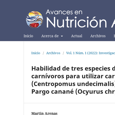
Inicio
Acerca de
Actual
Archivos
Inicio
/
Archivos
/
Vol. 1 Núm. 1 (2022): Investiga
Habilidad de tres especies 
carnívoros para utilizar ca
(Centropomus undecimalis)
Pargo canané (Ocyurus chr
Martin Arenas