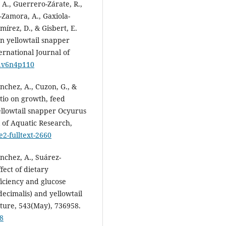
A., Guerrero-Zárate, R.,
-Zamora, A., Gaxiola-
mírez, D., & Gisbert, E.
on yellowtail snapper
ernational Journal of
jb.v6n4p110
nchez, A., Cuzon, G., &
atio on growth, feed
yellowtail snapper Ocyurus
 of Aquatic Research,
e2-fulltext-2660
ánchez, A., Suárez-
ffect of dietary
iciency and glucose
cimalis) and yellowtail
ture, 543(May), 736958.
58