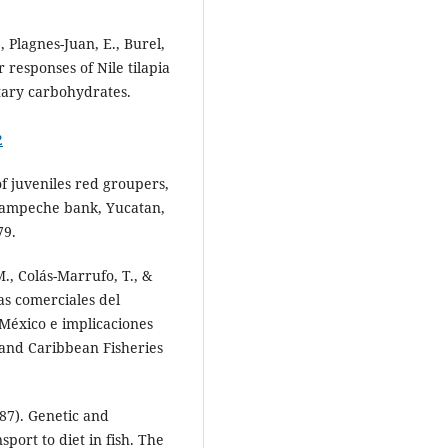
 Plagnes-Juan, E., Burel,
r responses of Nile tilapia
etary carbohydrates.
2
of juveniles red groupers,
Campeche bank, Yucatan,
79.
., Colás-Marrufo, T., &
as comerciales del
 México e implicaciones
 and Caribbean Fisheries
987). Genetic and
sport to diet in fish. The