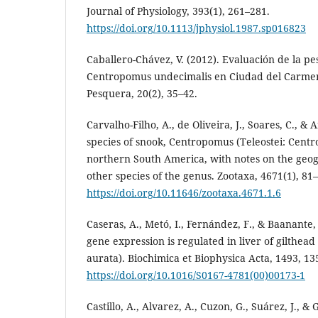
Journal of Physiology, 393(1), 261–281.
https://doi.org/10.1113/jphysiol.1987.sp016823
Caballero-Chávez, V. (2012). Evaluación de la p
Centropomus undecimalis en Ciudad del Carme
Pesquera, 20(2), 35–42.
Carvalho-Filho, A., de Oliveira, J., Soares, C., & 
species of snook, Centropomus (Teleostei: Cent
northern South America, with notes on the geogr
other species of the genus. Zootaxa, 4671(1), 81
https://doi.org/10.11646/zootaxa.4671.1.6
Caseras, A., Metó, I., Fernández, F., & Baanante, 
gene expression is regulated in liver of gilthea
aurata). Biochimica et Biophysica Acta, 1493, 13
https://doi.org/10.1016/S0167-4781(00)00173-1
Castillo, A., Alvarez, A., Cuzon, G., Suárez, J., & 