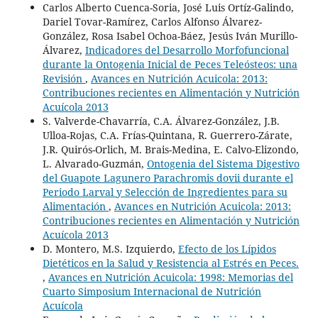
Carlos Alberto Cuenca-Soria, José Luis Ortíz-Galindo,
Dariel Tovar-Ramírez, Carlos Alfonso Álvarez-
González, Rosa Isabel Ochoa-Báez, Jesús Iván Murillo-
Álvarez,
Indicadores del Desarrollo Morfofuncional
durante la Ontogenia Inicial de Peces Teleósteos: una
Revisión
,
Avances en Nutrición Acuicola: 2013:
Contribuciones recientes en Alimentación y Nutrición
Acuícola 2013
S. Valverde-Chavarría, C.A. Álvarez-González, J.B.
Ulloa-Rojas, C.A. Frías-Quintana, R. Guerrero-Zárate,
J.R. Quirós-Orlich, M. Brais-Medina, E. Calvo-Elizondo,
L. Alvarado-Guzmán,
Ontogenia del Sistema Digestivo
del Guapote Lagunero Parachromis dovii durante el
Periodo Larval y Selección de Ingredientes para su
Alimentación
,
Avances en Nutrición Acuicola: 2013:
Contribuciones recientes en Alimentación y Nutrición
Acuícola 2013
D. Montero, M.S. Izquierdo,
Efecto de los Lípidos
Dietéticos en la Salud y Resistencia al Estrés en Peces.
,
Avances en Nutrición Acuicola: 1998: Memorias del
Cuarto Simposium Internacional de Nutrición
Acuícola