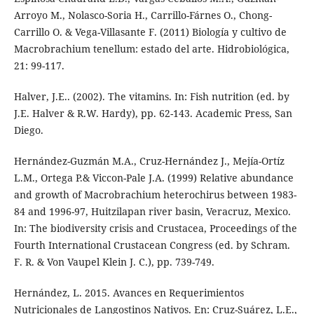
Arroyo M., Nolasco-Soria H., Carrillo-Fárnes O., Chong-
Carrillo O. & Vega-Villasante F. (2011) Biología y cultivo de
Macrobrachium tenellum: estado del arte. Hidrobiológica,
21: 99-117.
Halver, J.E.. (2002). The vitamins. In: Fish nutrition (ed. by
J.E. Halver & R.W. Hardy), pp. 62-143. Academic Press, San
Diego.
Hernández-Guzmán M.A., Cruz-Hernández J., Mejía-Ortíz
L.M., Ortega P.& Viccon-Pale J.A. (1999) Relative abundance
and growth of Macrobrachium heterochirus between 1983-
84 and 1996-97, Huitzilapan river basin, Veracruz, Mexico.
In: The biodiversity crisis and Crustacea, Proceedings of the
Fourth International Crustacean Congress (ed. by Schram.
F. R. & Von Vaupel Klein J. C.), pp. 739-749.
Hernández, L. 2015. Avances en Requerimientos
Nutricionales de Langostinos Nativos. En: Cruz-Suárez, L.E.,