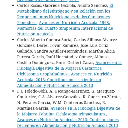
Carlos Rosas, Gabriela Gaxiola, Adolfo Sánchez,
El
Metabolismo del Nitrógeno y su Relación con los
Requerimientos Nutricionales de los Camarones
Peneidos.
,
Avances en Nutrición Acuicola: 1998:
Memorias del Cuarto Simposium Internacional de
Nutrición Acuícola
Carlos Alberto Cuenca-Soria, Carlos Alfonso Álvarez-
González, Dariel Tovar-Ramírez, José Luis Ortiz-
Galindo, Sandra Aguilar-Hernández, Martha Alicia
Perera García, Raúl Hernández Gómez, Alfonso
Castillo-Domínguez, Enric Gisbert-Casas,
Avances en la
Fisiología Digestiva de la Mojarra Castarrica
Cichlasoma urophthalmus
,
Avances en Nutrición
Acuicola: 2013: Contribuciones recientes en
Alimentación y Nutrición Acuícola 2013
F.J. Toledo-Solís, A. Uscanga-Martínez, G. Marquez-
Couturier, C.A. Álvarez-González, R. Guerrero-Zárate,
N. Perales-García, W.M. Contreras-Sánchez, R.
Martínez-García,
Avances en la Fisiología Digestiva de
la Mojarra Tahuina Cichlasoma trimaculatum
,
Avances en Nutrición Acuicola: 2013: Contribuciones
recientes en Alimentación y Nutrición Acuícola 2013