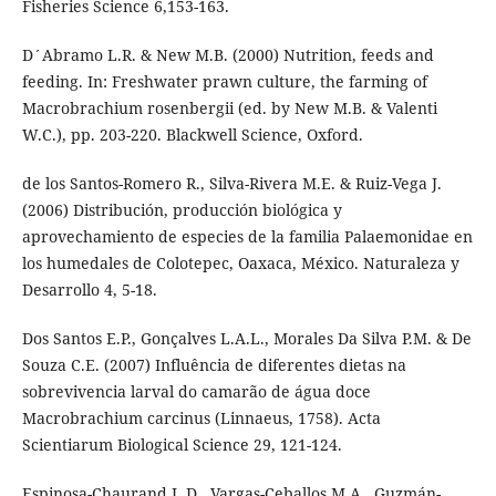
Fisheries Science 6,153-163.
D´Abramo L.R. & New M.B. (2000) Nutrition, feeds and
feeding. In: Freshwater prawn culture, the farming of
Macrobrachium rosenbergii (ed. by New M.B. & Valenti
W.C.), pp. 203-220. Blackwell Science, Oxford.
de los Santos-Romero R., Silva-Rivera M.E. & Ruiz-Vega J.
(2006) Distribución, producción biológica y
aprovechamiento de especies de la familia Palaemonidae en
los humedales de Colotepec, Oaxaca, México. Naturaleza y
Desarrollo 4, 5-18.
Dos Santos E.P., Gonçalves L.A.L., Morales Da Silva P.M. & De
Souza C.E. (2007) Influência de diferentes dietas na
sobrevivencia larval do camarão de água doce
Macrobrachium carcinus (Linnaeus, 1758). Acta
Scientiarum Biological Science 29, 121-124.
Espinosa-Chaurand L.D., Vargas-Ceballos M.A., Guzmán-