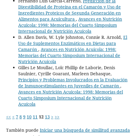
Fernando Luis García-Carreño,
Predicción de la
Digestibilidad de Proteína en el Camarón y Uso de
Ingredientes Proteicos de Segunda Generación en
Alimentos para Acuicultura
,
Avances en Nutrición
Acuicola: 1998: Memorias del Cuarto Simposium
Internacional de Nutrición Acuícola
D. Allen Davis, W. Lyle Johnston, Connie R. Arnold,
El
Uso de Suplementos Enzimáticos en Dietas para
Camarón
,
Avances en Nutrición Acuicola: 1998:
Memorias del Cuarto Simposium Internacional de
Nutrición Acuícola
Gilles Le Moullac, Loïc Phillip de Laborie, Denis
Saulnier, Cyrille Goarant, Marleen Dehasque,
Principios y Problemas Involucrados en la Evaluación
de Inmunoestimulantes en Juveniles de Camarón
,
Avances en Nutrición Acuicola: 1998: Memorias del
Cuarto Simposium Internacional de Nutrición
Acuícola
<<
<
7
8
9
10
11
12
13
>
>>
También puede
Iniciar una búsqueda de similitud avanzada