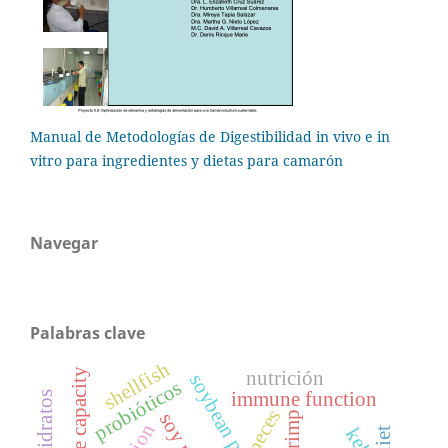
Manual de Metodologías de Digestibilidad in vivo e in
vitro para ingredientes y dietas para camarón
Navegar
Palabras clave
shellfish
digestive capacity
nutrición
probióticos
immune function
carbohidratos
peces
shrimp
kelp