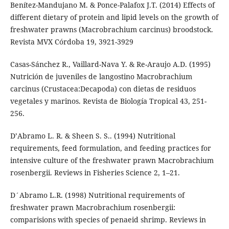
Benítez-Mandujano M. & Ponce-Palafox J.T. (2014) Effects of
different dietary of protein and lipid levels on the growth of
freshwater prawns (Macrobrachium carcinus) broodstock.
Revista MVX Córdoba 19, 3921-3929
Casas-Sánchez R., Vaillard-Nava Y. & Re-Araujo A.D. (1995)
Nutrición de juveniles de langostino Macrobrachium
carcinus (Crustacea:Decapoda) con dietas de residuos
vegetales y marinos. Revista de Biología Tropical 43, 251-
256.
D’Abramo L. R. & Sheen S. S.. (1994) Nutritional
requirements, feed formulation, and feeding practices for
intensive culture of the freshwater prawn Macrobrachium
rosenbergii. Reviews in Fisheries Science 2, 1–21.
D´Abramo L.R. (1998) Nutritional requirements of
freshwater prawn Macrobrachium rosenbergii:
comparisions with species of penaeid shrimp. Reviews in