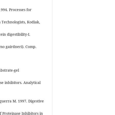
 1994. Processes for
s Technologists, Kodiak,
in digestibility-I.
almo gairdneri). Comp.
bstrate-gel
e inhibitors. Analytical
querra M. 1997. Digestive
of Proteinase Inhibitors in