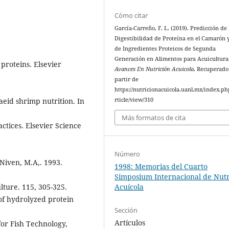
Cómo citar
García-Carreño, F. L. (2019). Predicción de 
Digestibilidad de Proteína en el Camarón 
de Ingredientes Proteicos de Segunda
Generación en Alimentos para Acuicultura
 proteins. Elsevier
Avances En Nutrición Acuicola
. Recuperado
partir de
https://nutricionacuicola.uanl.mx/index.ph
eid shrimp nutrition. In
rticle/view/310
Más formatos de cita
ctices. Elsevier Science
Número
cNiven, M.A,. 1993.
1998: Memorias del Cuarto
Simposium Internacional de Nutr
lture. 115, 305-325.
Acuícola
 of hydrolyzed protein
Sección
Artículos
for Fish Technology,