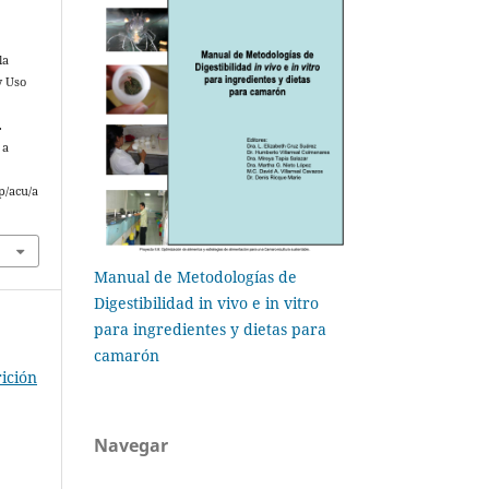
la
y Uso
.
 a
p/acu/a
Manual de Metodologías de
Digestibilidad in vivo e in vitro
para ingredientes y dietas para
camarón
ición
Navegar