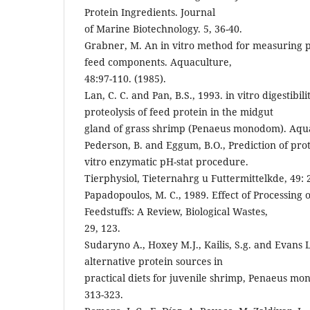
Protein Ingredients. Journal
of Marine Biotechnology. 5, 36-40.
Grabner, M. An in vitro method for measuring pro
feed components. Aquaculture,
48:97-110. (1985).
Lan, C. C. and Pan, B.S., 1993. in vitro digestibil
proteolysis of feed protein in the midgut
gland of grass shrimp (Penaeus monodom). Aqua
Pederson, B. and Eggum, B.O., Prediction of prote
vitro enzymatic pH-stat procedure.
Tierphysiol, Tieternahrg u Futtermittelkde, 49: 
Papadopoulos, M. C., 1989. Effect of Processing 
Feedstuffs: A Review, Biological Wastes,
29, 123.
Sudaryno A., Hoxey M.J., Kailis, S.g. and Evans L
alternative protein sources in
practical diets for juvenile shrimp, Penaeus mo
313-323.