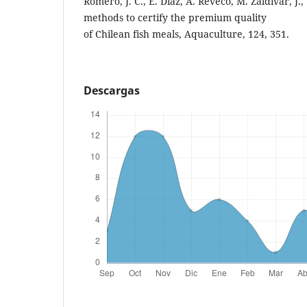
Romero, J. C., E. Díaz, A. Reveco, M. Zaldivar, J.
methods to certify the premium quality
of Chilean fish meals, Aquaculture, 124, 351.
Descargas