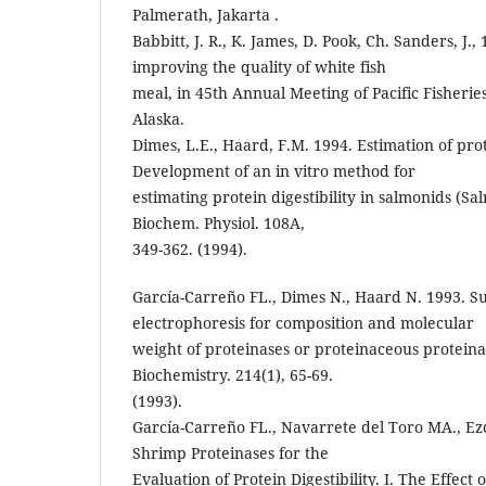
Palmerath, Jakarta .
Babbitt, J. R., K. James, D. Pook, Ch. Sanders, J.,
improving the quality of white fish
meal, in 45th Annual Meeting of Pacific Fisherie
Alaska.
Dimes, L.E., Haard, F.M. 1994. Estimation of prote
Development of an in vitro method for
estimating protein digestibility in salmonids (S
Biochem. Physiol. 108A,
349-362. (1994).
García-Carreño FL., Dimes N., Haard N. 1993. Su
electrophoresis for composition and molecular
weight of proteinases or proteinaceous proteinas
Biochemistry. 214(1), 65-69.
(1993).
García-Carreño FL., Navarrete del Toro MA., Ez
Shrimp Proteinases for the
Evaluation of Protein Digestibility. I. The Effect 