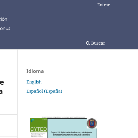
Entrar
Buscar
Idioma
de
English
a
Español (España)