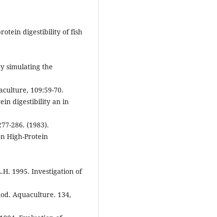
tein digestibility of fish
ity simulating the
culture, 109:59-70.
in digestibility an in
277-286. (1983).
on High-Protein
.H. 1995. Investigation of
nod. Aquaculture. 134,