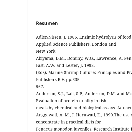
Resumen
Adler/Nissen, J. 1986. Enzimic hydrolysis of food
Applied Science Publishers. London and
New York.
Akiyama, D.M., Dominy, W.G., Lawrence, A, Pena
Fast, A.W. and Lester, J. 1992.
(Eds). Marine Shrimp Culture: Principles and Pra
Publishers B.V. pp.535-
567.
Anderson, S.J., Lall, S.P., Anderson, D.M. and M
Evaluation of protein quality in fish
meals by chemical and biological assays. Aquacu
Anggawati, A. M., J. Heruwati, E., 1990.The use
concentrate in practical diets for
Penaeus monodon juveniles. Research Institute 