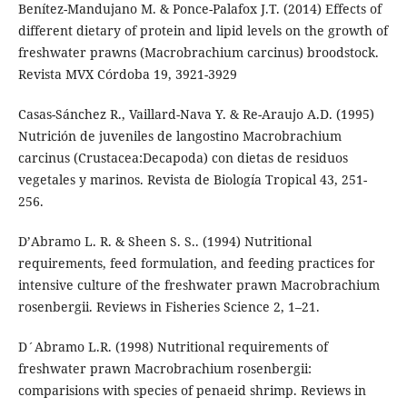
Benítez-Mandujano M. & Ponce-Palafox J.T. (2014) Effects of
different dietary of protein and lipid levels on the growth of
freshwater prawns (Macrobrachium carcinus) broodstock.
Revista MVX Córdoba 19, 3921-3929
Casas-Sánchez R., Vaillard-Nava Y. & Re-Araujo A.D. (1995)
Nutrición de juveniles de langostino Macrobrachium
carcinus (Crustacea:Decapoda) con dietas de residuos
vegetales y marinos. Revista de Biología Tropical 43, 251-
256.
D’Abramo L. R. & Sheen S. S.. (1994) Nutritional
requirements, feed formulation, and feeding practices for
intensive culture of the freshwater prawn Macrobrachium
rosenbergii. Reviews in Fisheries Science 2, 1–21.
D´Abramo L.R. (1998) Nutritional requirements of
freshwater prawn Macrobrachium rosenbergii:
comparisions with species of penaeid shrimp. Reviews in