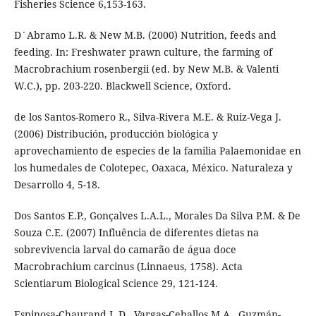
Fisheries Science 6,153-163.
D´Abramo L.R. & New M.B. (2000) Nutrition, feeds and
feeding. In: Freshwater prawn culture, the farming of
Macrobrachium rosenbergii (ed. by New M.B. & Valenti
W.C.), pp. 203-220. Blackwell Science, Oxford.
de los Santos-Romero R., Silva-Rivera M.E. & Ruiz-Vega J.
(2006) Distribución, producción biológica y
aprovechamiento de especies de la familia Palaemonidae en
los humedales de Colotepec, Oaxaca, México. Naturaleza y
Desarrollo 4, 5-18.
Dos Santos E.P., Gonçalves L.A.L., Morales Da Silva P.M. & De
Souza C.E. (2007) Influência de diferentes dietas na
sobrevivencia larval do camarão de água doce
Macrobrachium carcinus (Linnaeus, 1758). Acta
Scientiarum Biological Science 29, 121-124.
Espinosa-Chaurand L.D., Vargas-Ceballos M.A., Guzmán-