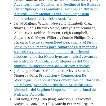
Advances in the Nutrition and Feeding of the Bullseye
Puffer Sphoeroides annulatus
,
Avances en Nutrición
Acuicola: 2002: Memorias del Sexto Simposium
Internacional de Nutrición Acuícola
Ian McCallum, William Newell, L. Elizabeth Cruz-
Suarez, Denis Ricque- Marie, Mireya Tapia-Salazar,
Allen Davis, Debbie Thiessen, Leigh Campbell,
Alejandro O. Meyer Willerer, Connie Phillips, Dave
Hickling,
Uso de arvejón (feed pea, chicharo) Pisum
sativum en alimentos para camarones (Litopenaeus
stylirostris y L. vannamei), tilapia (Oreochromis
niloticus) y trucha (Oncorhynchus mykiss)
,
Avances
en Nutrición Acuicola: 2000: Memorias del Quinto
Simposium Internacional de Nutrición Acuícola
J. A. López-Elías, D. Voltolina, M. Nieves-Soto, L.
Figueroa-Ortiz,
Producción y Composición De
Microalgas En Laboratorios Comerciales del Noroeste
De México
,
Avances en Nutrición Acuicola: 2004:
Memorias del Septimo Simposium Internacional de
Nutrición Acuícola
Hui Gong, Dong Huo Jiang, Addison L. Lawrence,
Mayra L. González- Félix, Martin Perez-Velazquez,