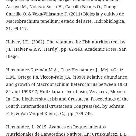
Arroyo M., Nolasco-Soria H., Carrillo-Fárnes O., Chong-
Carrillo O. & Vega-Villasante F. (2011) Biología y cultivo de
Macrobrachium tenellum: estado del arte. Hidrobiológica,
21: 99-117.
Halver, J.E.. (2002). The vitamins. In: Fish nutrition (ed. by
J.E. Halver & R.W. Hardy), pp. 62-143. Academic Press, San
Diego.
Hernández-Guzmán M.A., Cruz-Hernández J., Mejía-Ortíz
L.M., Ortega P.& Viccon-Pale J.A. (1999) Relative abundance
and growth of Macrobrachium heterochirus between 1983-
84 and 1996-97, Huitzilapan river basin, Veracruz, Mexico.
In: The biodiversity crisis and Crustacea, Proceedings of the
Fourth International Crustacean Congress (ed. by Schram.
F. R. & Von Vaupel Klein J. C.), pp. 739-749.
Hernández, L. 2015. Avances en Requerimientos
Nutricionales de Langostinos Nativos. En: Cruz-Suárez, L.E.,