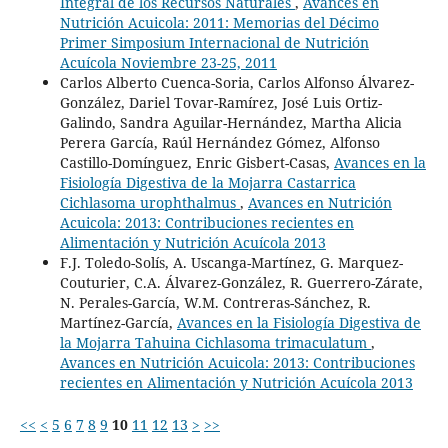
Integral de los Recursos Naturales
,
Avances en
Nutrición Acuicola: 2011: Memorias del Décimo
Primer Simposium Internacional de Nutrición
Acuícola Noviembre 23-25, 2011
Carlos Alberto Cuenca-Soria, Carlos Alfonso Álvarez-
González, Dariel Tovar-Ramírez, José Luis Ortiz-
Galindo, Sandra Aguilar-Hernández, Martha Alicia
Perera García, Raúl Hernández Gómez, Alfonso
Castillo-Domínguez, Enric Gisbert-Casas,
Avances en la
Fisiología Digestiva de la Mojarra Castarrica
Cichlasoma urophthalmus
,
Avances en Nutrición
Acuicola: 2013: Contribuciones recientes en
Alimentación y Nutrición Acuícola 2013
F.J. Toledo-Solís, A. Uscanga-Martínez, G. Marquez-
Couturier, C.A. Álvarez-González, R. Guerrero-Zárate,
N. Perales-García, W.M. Contreras-Sánchez, R.
Martínez-García,
Avances en la Fisiología Digestiva de
la Mojarra Tahuina Cichlasoma trimaculatum
,
Avances en Nutrición Acuicola: 2013: Contribuciones
recientes en Alimentación y Nutrición Acuícola 2013
<<
<
5
6
7
8
9
10
11
12
13
>
>>