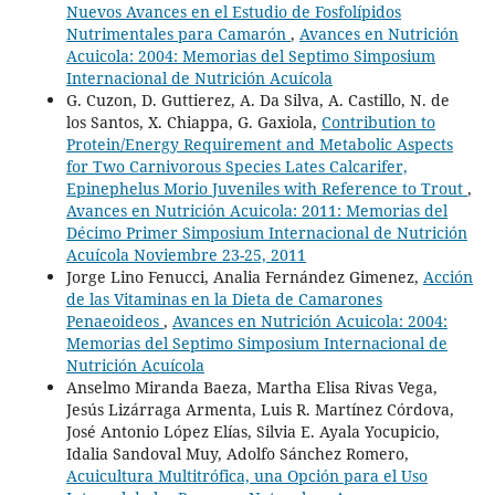
Nuevos Avances en el Estudio de Fosfolípidos
Nutrimentales para Camarón
,
Avances en Nutrición
Acuicola: 2004: Memorias del Septimo Simposium
Internacional de Nutrición Acuícola
G. Cuzon, D. Guttierez, A. Da Silva, A. Castillo, N. de
los Santos, X. Chiappa, G. Gaxiola,
Contribution to
Protein/Energy Requirement and Metabolic Aspects
for Two Carnivorous Species Lates Calcarifer,
Epinephelus Morio Juveniles with Reference to Trout
,
Avances en Nutrición Acuicola: 2011: Memorias del
Décimo Primer Simposium Internacional de Nutrición
Acuícola Noviembre 23-25, 2011
Jorge Lino Fenucci, Analia Fernández Gimenez,
Acción
de las Vitaminas en la Dieta de Camarones
Penaeoideos
,
Avances en Nutrición Acuicola: 2004:
Memorias del Septimo Simposium Internacional de
Nutrición Acuícola
Anselmo Miranda Baeza, Martha Elisa Rivas Vega,
Jesús Lizárraga Armenta, Luis R. Martínez Córdova,
José Antonio López Elías, Silvia E. Ayala Yocupicio,
Idalia Sandoval Muy, Adolfo Sánchez Romero,
Acuicultura Multitrófica, una Opción para el Uso