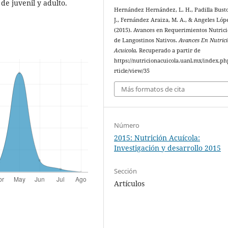
de juvenil y adulto.
Hernández Hernández, L. H., Padilla Busto
J., Fernández Araiza, M. A., & Angeles Lópe
(2015). Avances en Requerimientos Nutrici
de Langostinos Nativos.
Avances En Nutric
Acuicola
. Recuperado a partir de
https://nutricionacuicola.uanl.mx/index.ph
rticle/view/35
Más formatos de cita
Número
2015: Nutrición Acuícola:
Investigación y desarrollo 2015
Sección
Artículos