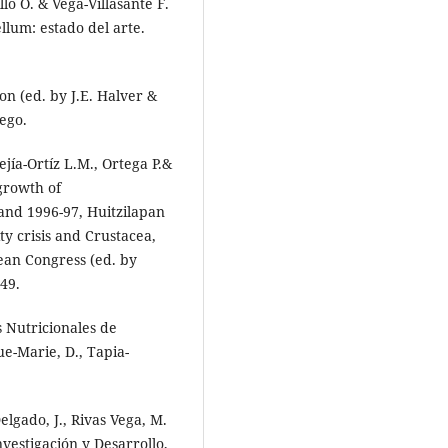
lo O. & Vega-Villasante F.
llum: estado del arte.
ion (ed. by J.E. Halver &
ego.
ía-Ortíz L.M., Ortega P.&
growth of
nd 1996-97, Huitzilapan
ty crisis and Crustacea,
ean Congress (ed. by
749.
 Nutricionales de
ue-Marie, D., Tapia-
elgado, J., Rivas Vega, M.
nvestigación y Desarrollo,