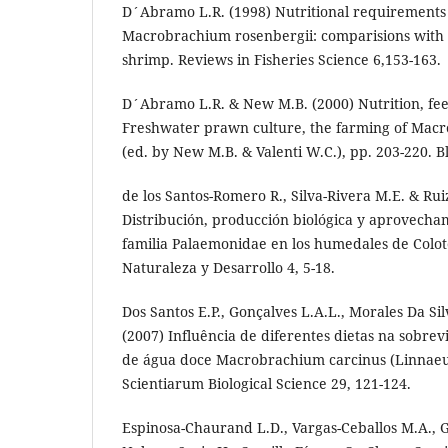
D´Abramo L.R. (1998) Nutritional requirements
Macrobrachium rosenbergii: comparisions with 
shrimp. Reviews in Fisheries Science 6,153-163.
D´Abramo L.R. & New M.B. (2000) Nutrition, fee
Freshwater prawn culture, the farming of Mac
(ed. by New M.B. & Valenti W.C.), pp. 203-220. B
de los Santos-Romero R., Silva-Rivera M.E. & Ruiz
Distribución, producción biológica y aprovecham
familia Palaemonidae en los humedales de Colot
Naturaleza y Desarrollo 4, 5-18.
Dos Santos E.P., Gonçalves L.A.L., Morales Da Si
(2007) Influência de diferentes dietas na sobre
de água doce Macrobrachium carcinus (Linnaeus
Scientiarum Biological Science 29, 121-124.
Espinosa-Chaurand L.D., Vargas-Ceballos M.A.,