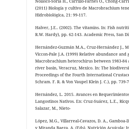
Nolasco-Soria H., Carrillo-Fárnes O., Chong-Carril
(2011) Biología y cultivo de Macrobrachium tene
Hidrobiológica, 21: 99-117.
Halver, J.E.. (2002). The vitamins. In: Fish nutrit
R.W. Hardy), pp. 62-143. Academic Press, San Di
Hernández-Guzmán M.A., Cruz-Hernández J., Mej
Viccon-Pale J.A. (1999) Relative abundance and 
Macrobrachium heterochirus between 1983-84 a
river basin, Veracruz, Mexico. In: The biodiversi
Proceedings of the Fourth International Crustac
Schram. F. R. & Von Vaupel Klein J. C.), pp. 739-
Hernández, L. 2015. Avances en Requerimientos
Langostinos Nativos. En: Cruz-Suárez, L.E., Ricq
Salazar, M., Nieto-
López, M.G., Villarreal-Cavazos, D. A., Gamboa-D
y Miranda Baeza, A. (Eds), Nutrición Acuícola: I