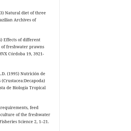
03) Natural diet of three
azilian Archives of
 Effects of different
th of freshwater prawns
MVX Córdoba 19, 3921-
.D. (1995) Nutrición de
s (Crustacea:Decapoda)
sta de Biología Tropical
l requirements, feed
 culture of the freshwater
sheries Science 2, 1–21.