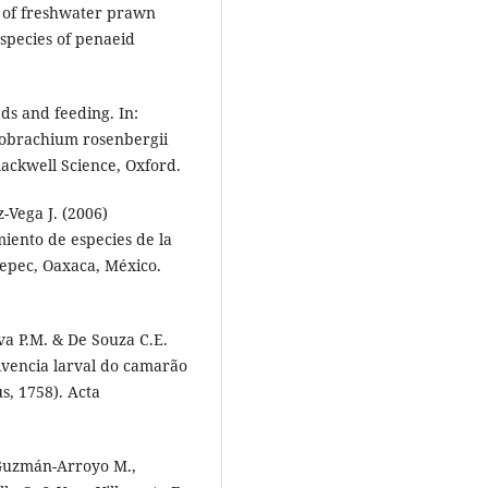
 of freshwater prawn
species of penaeid
ds and feeding. In:
robrachium rosenbergii
lackwell Science, Oxford.
-Vega J. (2006)
iento de especies de la
epec, Oaxaca, México.
lva P.M. & De Souza C.E.
vivencia larval do camarão
, 1758). Acta
 Guzmán-Arroyo M.,