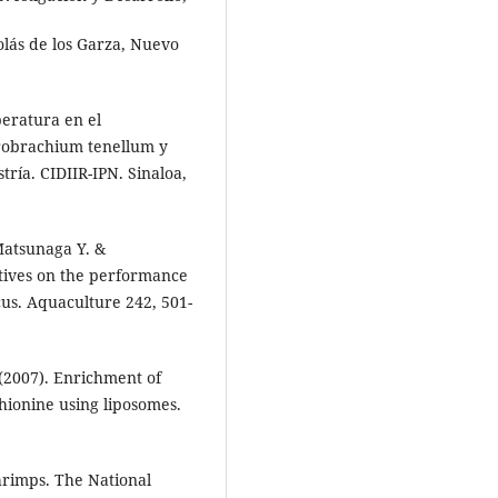
lás de los Garza, Nuevo
peratura en el
crobrachium tenellum y
tría. CIDIIR-IPN. Sinaloa,
 Matsunaga Y. &
atives on the performance
us. Aquaculture 242, 501-
 (2007). Enrichment of
hionine using liposomes.
hrimps. The National