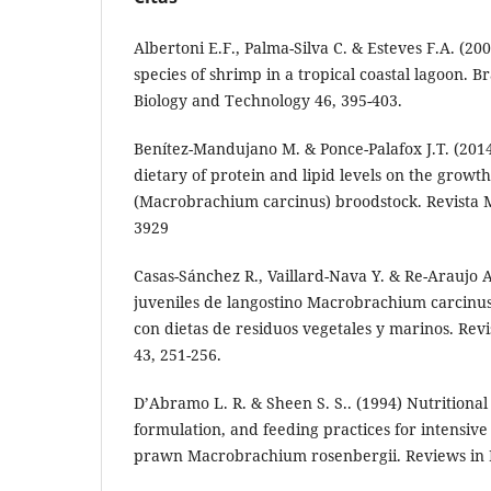
Albertoni E.F., Palma-Silva C. & Esteves F.A. (20
species of shrimp in a tropical coastal lagoon. Br
Biology and Technology 46, 395-403.
Benítez-Mandujano M. & Ponce-Palafox J.T. (2014)
dietary of protein and lipid levels on the grow
(Macrobrachium carcinus) broodstock. Revista 
3929
Casas-Sánchez R., Vaillard-Nava Y. & Re-Araujo A
juveniles de langostino Macrobrachium carcinu
con dietas de residuos vegetales y marinos. Revi
43, 251-256.
D’Abramo L. R. & Sheen S. S.. (1994) Nutritiona
formulation, and feeding practices for intensive
prawn Macrobrachium rosenbergii. Reviews in Fi