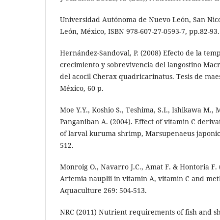
Universidad Autónoma de Nuevo León, San Nico
León, México, ISBN 978-607-27-0593-7, pp.82-93.
Hernández-Sandoval, P. (2008) Efecto de la tem
crecimiento y sobrevivencia del langostino Ma
del acocil Cherax quadricarinatus. Tesis de maes
México, 60 p.
Moe Y.Y., Koshio S., Teshima, S.I., Ishikawa M.,
Panganiban A. (2004). Effect of vitamin C deriv
of larval kuruma shrimp, Marsupenaeus japonic
512.
Monroig O., Navarro J.C., Amat F. & Hontoria F.
Artemia nauplii in vitamin A, vitamin C and met
Aquaculture 269: 504-513.
NRC (2011) Nutrient requirements of fish and s