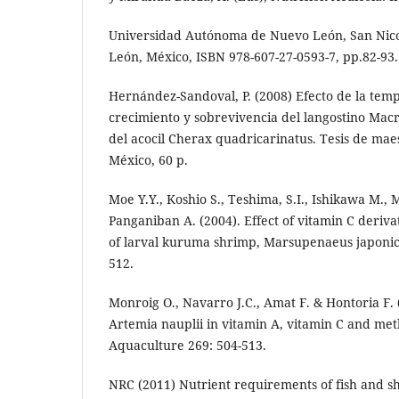
Universidad Autónoma de Nuevo León, San Nico
León, México, ISBN 978-607-27-0593-7, pp.82-93.
Hernández-Sandoval, P. (2008) Efecto de la tem
crecimiento y sobrevivencia del langostino Ma
del acocil Cherax quadricarinatus. Tesis de maes
México, 60 p.
Moe Y.Y., Koshio S., Teshima, S.I., Ishikawa M.,
Panganiban A. (2004). Effect of vitamin C deriv
of larval kuruma shrimp, Marsupenaeus japonic
512.
Monroig O., Navarro J.C., Amat F. & Hontoria F.
Artemia nauplii in vitamin A, vitamin C and met
Aquaculture 269: 504-513.
NRC (2011) Nutrient requirements of fish and s