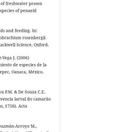
 of freshwater prawn
species of penaeid
ds and feeding. In:
robrachium rosenbergii
lackwell Science, Oxford.
-Vega J. (2006)
iento de especies de la
epec, Oaxaca, México.
lva P.M. & De Souza C.E.
vivencia larval do camarão
, 1758). Acta
 Guzmán-Arroyo M.,