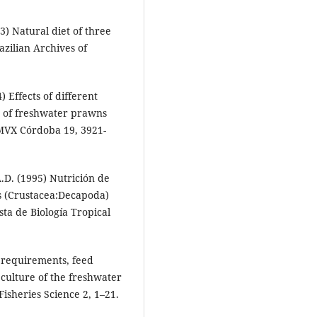
03) Natural diet of three
azilian Archives of
 Effects of different
th of freshwater prawns
MVX Córdoba 19, 3921-
.D. (1995) Nutrición de
s (Crustacea:Decapoda)
sta de Biología Tropical
l requirements, feed
 culture of the freshwater
sheries Science 2, 1–21.