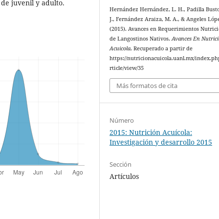
de juvenil y adulto.
Hernández Hernández, L. H., Padilla Busto
J., Fernández Araiza, M. A., & Angeles Lópe
(2015). Avances en Requerimientos Nutrici
de Langostinos Nativos.
Avances En Nutric
Acuicola
. Recuperado a partir de
https://nutricionacuicola.uanl.mx/index.ph
rticle/view/35
Más formatos de cita
Número
2015: Nutrición Acuícola:
Investigación y desarrollo 2015
Sección
Artículos