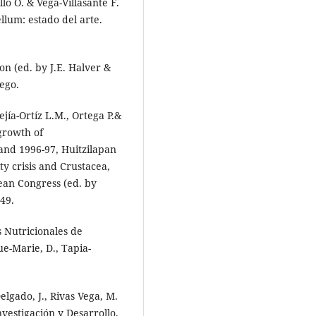
lo O. & Vega-Villasante F.
llum: estado del arte.
ion (ed. by J.E. Halver &
ego.
ía-Ortíz L.M., Ortega P.&
growth of
nd 1996-97, Huitzilapan
ty crisis and Crustacea,
ean Congress (ed. by
749.
 Nutricionales de
ue-Marie, D., Tapia-
elgado, J., Rivas Vega, M.
nvestigación y Desarrollo,