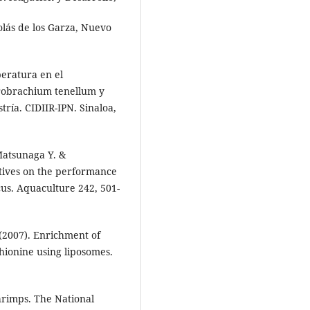
lás de los Garza, Nuevo
peratura en el
crobrachium tenellum y
tría. CIDIIR-IPN. Sinaloa,
 Matsunaga Y. &
atives on the performance
us. Aquaculture 242, 501-
 (2007). Enrichment of
hionine using liposomes.
hrimps. The National