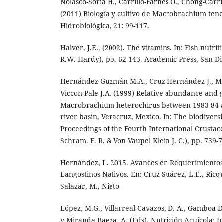
Nolasco-Soria H., Carrillo-Fárnes O., Chong-Carril
(2011) Biología y cultivo de Macrobrachium tene
Hidrobiológica, 21: 99-117.
Halver, J.E.. (2002). The vitamins. In: Fish nutrit
R.W. Hardy), pp. 62-143. Academic Press, San Di
Hernández-Guzmán M.A., Cruz-Hernández J., Mej
Viccon-Pale J.A. (1999) Relative abundance and 
Macrobrachium heterochirus between 1983-84 a
river basin, Veracruz, Mexico. In: The biodiversi
Proceedings of the Fourth International Crustac
Schram. F. R. & Von Vaupel Klein J. C.), pp. 739-
Hernández, L. 2015. Avances en Requerimientos
Langostinos Nativos. En: Cruz-Suárez, L.E., Ricq
Salazar, M., Nieto-
López, M.G., Villarreal-Cavazos, D. A., Gamboa-D
y Miranda Baeza, A. (Eds), Nutrición Acuícola: I