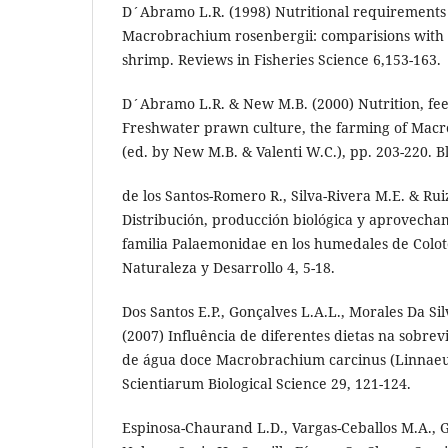
D´Abramo L.R. (1998) Nutritional requirements
Macrobrachium rosenbergii: comparisions with 
shrimp. Reviews in Fisheries Science 6,153-163.
D´Abramo L.R. & New M.B. (2000) Nutrition, fee
Freshwater prawn culture, the farming of Mac
(ed. by New M.B. & Valenti W.C.), pp. 203-220. B
de los Santos-Romero R., Silva-Rivera M.E. & Ruiz
Distribución, producción biológica y aprovecham
familia Palaemonidae en los humedales de Colot
Naturaleza y Desarrollo 4, 5-18.
Dos Santos E.P., Gonçalves L.A.L., Morales Da Si
(2007) Influência de diferentes dietas na sobre
de água doce Macrobrachium carcinus (Linnaeus
Scientiarum Biological Science 29, 121-124.
Espinosa-Chaurand L.D., Vargas-Ceballos M.A.,