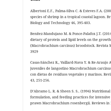
Albertoni E.F., Palma-Silva C. & Esteves F.A. (20
species of shrimp in a tropical coastal lagoon. Br
Biology and Technology 46, 395-403.
Benítez-Mandujano M. & Ponce-Palafox J.T. (2014)
dietary of protein and lipid levels on the grow
(Macrobrachium carcinus) broodstock. Revista 
3929
Casas-Sánchez R., Vaillard-Nava Y. & Re-Araujo A
juveniles de langostino Macrobrachium carcinu
con dietas de residuos vegetales y marinos. Revi
43, 251-256.
D’Abramo L. R. & Sheen S. S.. (1994) Nutritiona
formulation, and feeding practices for intensive
prawn Macrobrachium rosenbergii. Reviews in Fi