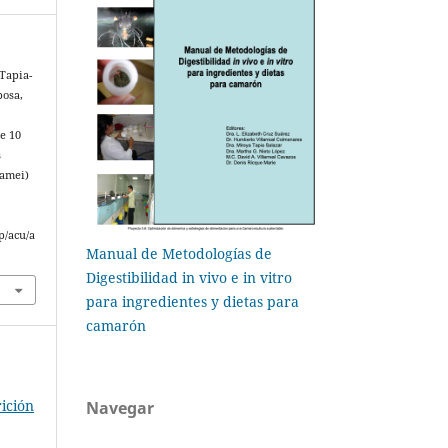
 Tapia-
bosa,
e 10
s
namei)
p/acu/a
Manual de Metodologías de
Digestibilidad in vivo e in vitro
para ingredientes y dietas para
camarón
ición
Navegar