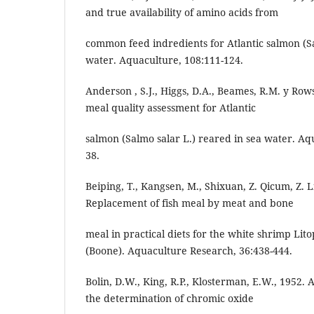
and true availability of amino acids from
common feed indredients for Atlantic salmon (Sa
water. Aquaculture, 108:111-124.
Anderson , S.J., Higgs, D.A., Beames, R.M. y Row
meal quality assessment for Atlantic
salmon (Salmo salar L.) reared in sea water. Aqu
38.
Beiping, T., Kangsen, M., Shixuan, Z. Qicum, Z. Li
Replacement of fish meal by meat and bone
meal in practical diets for the white shrimp L
(Boone). Aquaculture Research, 36:438-444.
Bolin, D.W., King, R.P., Klosterman, E.W., 1952. 
the determination of chromic oxide