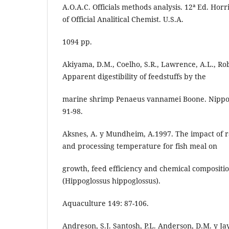
A.O.A.C. Officials methods analysis. 12ª Ed. Horri
of Official Analitical Chemist. U.S.A.
1094 pp.
Akiyama, D.M., Coelho, S.R., Lawrence, A.L., Rob
Apparent digestibility of feedstuffs by the
marine shrimp Penaeus vannamei Boone. Nippon
91-98.
Aksnes, A. y Mundheim, A.1997. The impact of r
and processing temperature for fish meal on
growth, feed efficiency and chemical composition
(Hippoglossus hippoglossus).
Aquaculture 149: 87-106.
Andreson, S.J. Santosh, P.L. Anderson, D.M. y Ja