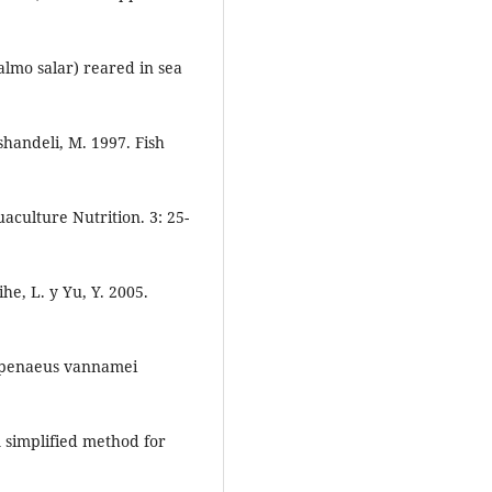
lmo salar) reared in sea
shandeli, M. 1997. Fish
aculture Nutrition. 3: 25-
he, L. y Yu, Y. 2005.
itopenaeus vannamei
A simplified method for