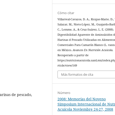
Cómo citar
Villarreal-Cavazos, D. A., Ricque-Marie, D.,
Salazar, M., Nieto-López, M., Guajardo-Bar
C., Lemme, A., & Cruz-Suárez, L. E. (2008).
Digestibilidad Aparente de Aminoácidos d
Harinas d Pescado Utilizadas en Alimento
Comerciales Para Camarón Blanco (L. van
en México.
Avances En Nutrición Acuicola
.
Recuperado a partir de
https://nutricionacuicola.uanl.mx/index.ph
rticle/view/149
Más formatos de cita
Número
harinas de pescado,
2008: Memorías del Noveno
Simposium Internacional de Nutr
Acuícola Noviembre 24-27, 2008