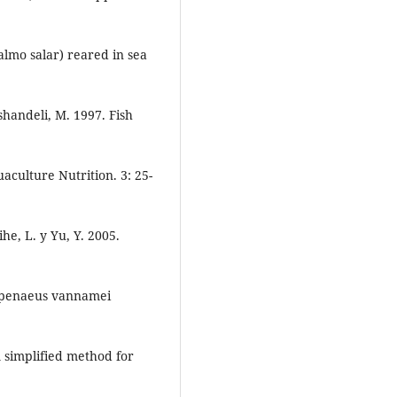
lmo salar) reared in sea
shandeli, M. 1997. Fish
aculture Nutrition. 3: 25-
he, L. y Yu, Y. 2005.
itopenaeus vannamei
A simplified method for