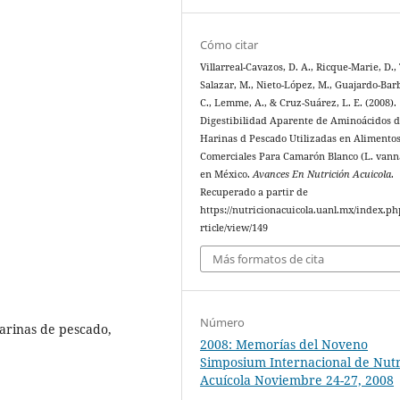
Cómo citar
Villarreal-Cavazos, D. A., Ricque-Marie, D.,
Salazar, M., Nieto-López, M., Guajardo-Bar
C., Lemme, A., & Cruz-Suárez, L. E. (2008).
Digestibilidad Aparente de Aminoácidos d
Harinas d Pescado Utilizadas en Alimento
Comerciales Para Camarón Blanco (L. van
en México.
Avances En Nutrición Acuicola
.
Recuperado a partir de
https://nutricionacuicola.uanl.mx/index.ph
rticle/view/149
Más formatos de cita
Número
harinas de pescado,
2008: Memorías del Noveno
Simposium Internacional de Nutr
Acuícola Noviembre 24-27, 2008