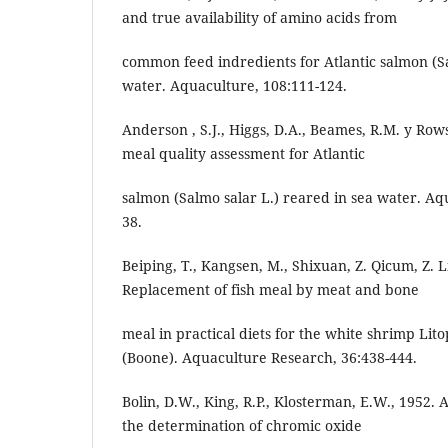
and true availability of amino acids from
common feed indredients for Atlantic salmon (Sa
water. Aquaculture, 108:111-124.
Anderson , S.J., Higgs, D.A., Beames, R.M. y Row
meal quality assessment for Atlantic
salmon (Salmo salar L.) reared in sea water. Aqu
38.
Beiping, T., Kangsen, M., Shixuan, Z. Qicum, Z. Li
Replacement of fish meal by meat and bone
meal in practical diets for the white shrimp L
(Boone). Aquaculture Research, 36:438-444.
Bolin, D.W., King, R.P., Klosterman, E.W., 1952. 
the determination of chromic oxide