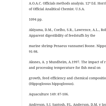
A.O.A.C. Officials methods analysis. 12ª Ed. Horri
of Official Analitical Chemist. U.S.A.
1094 pp.
Akiyama, D.M., Coelho, S.R., Lawrence, A.L., Rob
Apparent digestibility of feedstuffs by the
marine shrimp Penaeus vannamei Boone. Nippon
91-98.
Aksnes, A. y Mundheim, A.1997. The impact of r
and processing temperature for fish meal on
growth, feed efficiency and chemical composition
(Hippoglossus hippoglossus).
Aquaculture 149: 87-106.
Andreson, S.J. Santosh, P.L. Anderson, D.M. y Ja