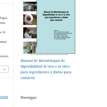
 Tapia-
bosa,
e 10
s
namei)
p/acu/a
Manual de Metodologías de
Digestibilidad in vivo e in vitro
para ingredientes y dietas para
camarón
ición
Navegar