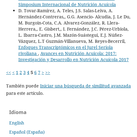
Simposium Internacional de Nutrición Acuícola
D. Tovar-Ramírez, A. Teles, J.S. Salas-Leiva, A.
Hernández-Contreras,, G.G. Asencio- Alcudia, J. Le Du,
M. Burgoin-Cota, C.A. Alvarez-González, R. Llera-
Herrera,, E. Gisbert,, I. Fernández, J.C. Pérez-Urbiola,
L. Ibarra-Castro, J.M. Mazón-Suástegui, E.J. Núñez-
Vázquez, L.T Guzmán-Villanueva, M. Reyes-Becerril,
Enfoques Transcriptómicos en el Jurel Seriola
rivoliana
,
Avances en Nutrición Acuicola: 2017:
Investigación y Desarrollo en Nutrición Acuícola 2017
<<
<
1
2
3
4
5
6
7
>
>>
También puede
Iniciar una búsqueda de similitud avanzada
para este artículo.
Idioma
English
Español (España)