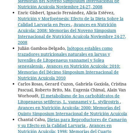
Memorías del Noveno Simposium Internacional de
Nutrición Acuícola Noviembre 24-27, 2008
Enric Gisbert, Ignacio Fernández, Alicia Estévez,
Nutrición y Morfogénesis: Efecto de la Dieta Sobre la
Calidad Larvaria en Peces
,
Avances en Nutrición
Acuicola: 2008: Memorías del Noveno Simposium
Internacional de Nutrición Acuícola Noviembre 24-27,
2008
Julián Gamboa-Delgado,
Isótopos estables como
trazadores nutricionales naturales en larvas y
juveniles de Litopenaeus vannamei y Solea
senegalensis
,
Avances en Nutrición Acuicola: 2010:
Memorias del Décimo Simposium Internacional de
Nutrición Acuícola 2010
Carlos Rosas, Gerard Cuzon, Gabriela Gaxiola, Cristina
Pascual, Roberto Brito, Ma. Eugenia Chimal, Alain Van
Worhoudt,
El metabolismo de los carbohidratos de
Litopenaeus setiferus, L. vannamei y L. stylirostris
,
Avances en Nutrición Acuicola: 2000: Memorias del
Quinto Simposium Internacional de Nutrición Acuícola
Chantal Cahu,
Dietas para Reproductores de Camarón
y su Efecto en la Calidad Larvaria
,
Avances en
Nutrición Acuicola: 1998: Memorias del Cuarto