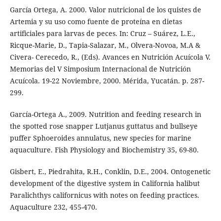
García Ortega, A. 2000. Valor nutricional de los quistes de
Artemia y su uso como fuente de proteína en dietas
artificiales para larvas de peces. In: Cruz – Suárez, L.E.,
Ricque-Marie, D., Tapia-Salazar, M., Olvera-Novoa, M.A &
Civera- Cerecedo, R., (Eds). Avances en Nutrición Acuícola V.
Memorias del V Simposium Internacional de Nutrición
Acuícola. 19-22 Noviembre, 2000. Mérida, Yucatán. p. 287-
299.
García-Ortega A., 2009. Nutrition and feeding research in
the spotted rose snapper Lutjanus guttatus and bullseye
puffer Sphoeroides annulatus, new species for marine
aquaculture. Fish Physiology and Biochemistry 35, 69-80.
Gisbert, E., Piedrahita, R.H., Conklin, D.E., 2004. Ontogenetic
development of the digestive system in California halibut
Paralichthys californicus with notes on feeding practices.
Aquaculture 232, 455-470.