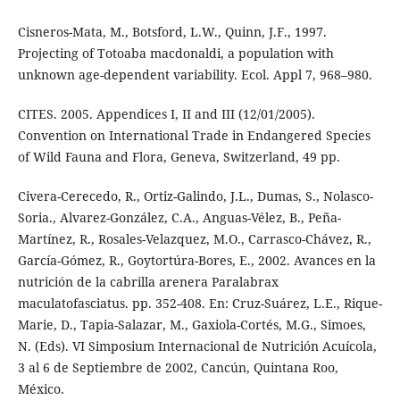
Cisneros-Mata, M., Botsford, L.W., Quinn, J.F., 1997.
Projecting of Totoaba macdonaldi, a population with
unknown age-dependent variability. Ecol. Appl 7, 968–980.
CITES. 2005. Appendices I, II and III (12/01/2005).
Convention on International Trade in Endangered Species
of Wild Fauna and Flora, Geneva, Switzerland, 49 pp.
Civera-Cerecedo, R., Ortiz-Galindo, J.L., Dumas, S., Nolasco-
Soria., Alvarez-González, C.A., Anguas-Vélez, B., Peña-
Martínez, R., Rosales-Velazquez, M.O., Carrasco-Chávez, R.,
García-Gómez, R., Goytortúra-Bores, E., 2002. Avances en la
nutrición de la cabrilla arenera Paralabrax
maculatofasciatus. pp. 352-408. En: Cruz-Suárez, L.E., Rique-
Marie, D., Tapia-Salazar, M., Gaxiola-Cortés, M.G., Simoes,
N. (Eds). VI Simposium Internacional de Nutrición Acuícola,
3 al 6 de Septiembre de 2002, Cancún, Quintana Roo,
México.