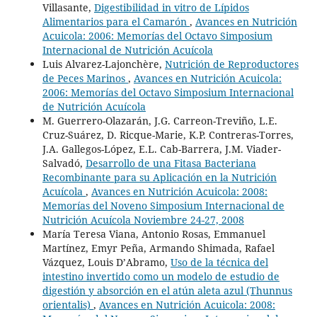
Villasante,
Digestibilidad in vitro de Lípidos
Alimentarios para el Camarón
,
Avances en Nutrición
Acuicola: 2006: Memorías del Octavo Simposium
Internacional de Nutrición Acuícola
Luis Alvarez-Lajonchère,
Nutrición de Reproductores
de Peces Marinos
,
Avances en Nutrición Acuicola:
2006: Memorías del Octavo Simposium Internacional
de Nutrición Acuícola
M. Guerrero-Olazarán, J.G. Carreon-Treviño, L.E.
Cruz-Suárez, D. Ricque-Marie, K.P. Contreras-Torres,
J.A. Gallegos-López, E.L. Cab-Barrera, J.M. Viader-
Salvadó,
Desarrollo de una Fitasa Bacteriana
Recombinante para su Aplicación en la Nutrición
Acuícola
,
Avances en Nutrición Acuicola: 2008:
Memorías del Noveno Simposium Internacional de
Nutrición Acuícola Noviembre 24-27, 2008
María Teresa Viana, Antonio Rosas, Emmanuel
Martínez, Emyr Peña, Armando Shimada, Rafael
Vázquez, Louis D’Abramo,
Uso de la técnica del
intestino invertido como un modelo de estudio de
digestión y absorción en el atún aleta azul (Thunnus
orientalis)
,
Avances en Nutrición Acuicola: 2008: