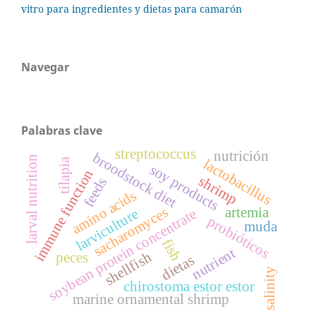
vitro para ingredientes y dietas para camarón
Navegar
Palabras clave
streptococcus
nutrición
broodstock diet
larval nutrition
lactobacillus
tilapia
soy products
immune function
shrimp
feeds
amino acids
sacharomyces
artemia
larviculture
soybean protein concentrate
probióticos
muda
fish
nutrient
shellfish
peces
dietas
salinity
chirostoma estor estor
marine ornamental shrimp