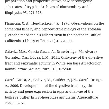
preparation and properties of two new chromogenic
substrates of trypsin. Archives of Biochemistry and
Biophysics 95, 271-278.
Flanagan, C. A., Hendrickson, J.R., 1976. Observations on the
comercial fishery and reproductive biology of the Totoaba
(Totoaba macdonaldi) Gilbert 1890 in the northern Gulf of
California. Fishery Bulletin 74(3), 531-544.
Galaviz, M.A., García-Gasca, A., Drawbridge, M., Álvarez-
González, C.A., López, L.M., 2011. Ontogeny of the digestive
tract and enzymatic activity in White sea bass Atractoscion
nobilis larvae. Aquaculture 318, 162-168.
García-Gasca, A., Galaviz, M., Gutiérrez, J.N., García-Ortega,
A., 2006. Developement of the digestive tract, trypsin
activity and gene expression in eggs and larvae of the
bullseye puffer fish Sphoeroides annulatus. Aquaculture
256, 366-376.