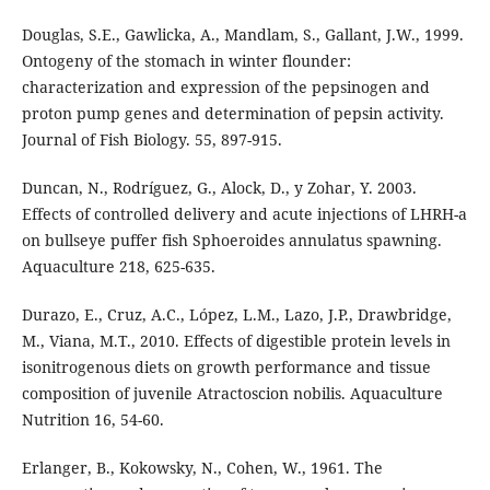
Douglas, S.E., Gawlicka, A., Mandlam, S., Gallant, J.W., 1999.
Ontogeny of the stomach in winter flounder:
characterization and expression of the pepsinogen and
proton pump genes and determination of pepsin activity.
Journal of Fish Biology. 55, 897-915.
Duncan, N., Rodríguez, G., Alock, D., y Zohar, Y. 2003.
Effects of controlled delivery and acute injections of LHRH-a
on bullseye puffer fish Sphoeroides annulatus spawning.
Aquaculture 218, 625-635.
Durazo, E., Cruz, A.C., López, L.M., Lazo, J.P., Drawbridge,
M., Viana, M.T., 2010. Effects of digestible protein levels in
isonitrogenous diets on growth performance and tissue
composition of juvenile Atractoscion nobilis. Aquaculture
Nutrition 16, 54-60.
Erlanger, B., Kokowsky, N., Cohen, W., 1961. The