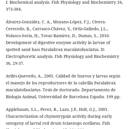
I: Biochemical analysis. Fish Physiology and Biochemistry 34,
373-384.
Álvarez-González, C. A., Moyano-López, F.J., Civera-
Cerecedo, R., Carrasco-Chávez, V., Ortiz-Galindo, J.L.,
Nolasco-Soria, H., Tovar-Ramírez, D., Dumas, S., 2010.
Development of digestive enzyme activity in larvae of
spotted sand bass Paralabrax maculatofasciatus. II:
Electrophoretic analysis. Fish Physiology and Biochemistry
36, 29-37.
Avilés-Quevedo, A., 2005. Calidad de huevos y larvas según
el manejo de los reproductores de la cabrilla Paralabrax
maculatofasciatus. Tesis de doctorado. Departamento de
Biología Animal, Universidad de Barcelona España. 199 pp.
Applebaum, S.L., Perez, R., Lazo, J.P., Holt, G.J., 2001.
Characterization of chymotrypsin activity during early
ontogeny of larval red drum Sciaenops ocellatus. Fish