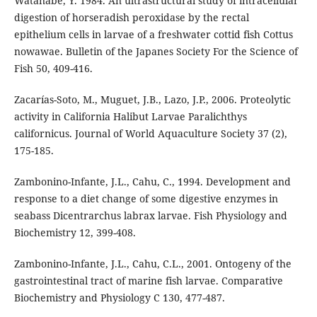
Watanabe, Y. 1984. An ultrastructural study of intracellular
digestion of horseradish peroxidase by the rectal
epithelium cells in larvae of a freshwater cottid fish Cottus
nowawae. Bulletin of the Japanes Society For the Science of
Fish 50, 409-416.
Zacarías-Soto, M., Muguet, J.B., Lazo, J.P., 2006. Proteolytic
activity in California Halibut Larvae Paralichthys
californicus. Journal of World Aquaculture Society 37 (2),
175-185.
Zambonino-Infante, J.L., Cahu, C., 1994. Development and
response to a diet change of some digestive enzymes in
seabass Dicentrarchus labrax larvae. Fish Physiology and
Biochemistry 12, 399-408.
Zambonino-Infante, J.L., Cahu, C.L., 2001. Ontogeny of the
gastrointestinal tract of marine fish larvae. Comparative
Biochemistry and Physiology C 130, 477-487.