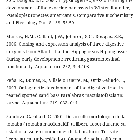
S.C., Douglas, S.E., 2004. Trypsinogen expression during the
development of the exocrine pancreas in Winter flounder,
Pseudopleuronectes americanus. Comparative Biochemistry
and Physiology Part S 138, 53-59.
Murray, H.M., Gallant, J.W., Johnson, S.C., Douglas, S.E.,
2006. Cloning and expression analysis of three digestive
enzymes from Atlantic halibut Hippoglossus Hippoglossus
during early development: Predicting gastrointestinal
functionality. Aquaculture 252, 394-408.
Peña, R., Dumas, S., Villalejo-Fuerte, M., Ortiz-Galindo, J.,
2003. Ontogenetic development of the digestive tract in
reared spotted sand bass Paralabrax maculatofasciatus
larvae. Aquaculture 219, 633- 644.
Sandoval-Garibaldi G. 2001. Desarrollo morfológico de la
totoaba (Totoaba macdonaldi) (Gilbert, 1890) durante su
estadio larval en condiciones de laboratorio. Tesis de
licenciatura, Universidad Autónoma de Baja California,