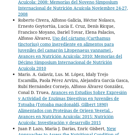
Acuicola: 2008: Memorías del Noveno Simposium
Internacional de Nutrición Acuícola Noviembre 24-27,
2008
Roberto Civera, Alfonso Galicia, Héctor Nolasco,
Ernesto Goytortúa, Lucía E. Cruz, Denis Ricque,
Francisco Moyano, Dariel Tovar, Elena Palacios,
Alfonso Álvarez,
Uso del cártamo (Carthamus
tinctorius) como ingrediente en alimentos para
juveniles del camarón Litopenaeus vannamei
,
Avances en Nutrición Acuicola: 2010: Memorias del
Décimo Simposium Internacional de Nutrición
Acuícola 2010
Mario. A. Galaviz, Lus. M. López, Idaly Trejo
Escamilla, Paola Pérez Arvizu, Alejandra García Gasca,
Rubí Hernández Cornejo, Alfonso Álvarez González,
Conal D. Truea,
Avances en Estudios Sobre Expresión
y Actividad de Enzimas Digestivas en Juveniles de
Totoaba (Totoaba macdonaldi, Gilbert 1890)
Alimentados con Proteínas de Origen Vegetal.
,
Avances en Nutrición Acuicola: 2015: Nutrición
Acuícola: Investigación y desarrollo 2015
Juan P. Lazo, Maria J. Darias, Enric Gisbert,
New
Approaches to Assess the Nutritional Condition of