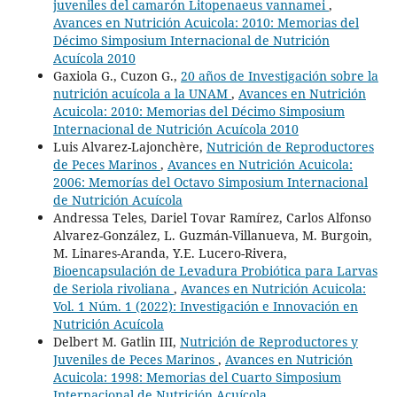
juveniles del camarón Litopenaeus vannamei
,
Avances en Nutrición Acuicola: 2010: Memorias del
Décimo Simposium Internacional de Nutrición
Acuícola 2010
Gaxiola G., Cuzon G.,
20 años de Investigación sobre la
nutrición acuícola a la UNAM
,
Avances en Nutrición
Acuicola: 2010: Memorias del Décimo Simposium
Internacional de Nutrición Acuícola 2010
Luis Alvarez-Lajonchère,
Nutrición de Reproductores
de Peces Marinos
,
Avances en Nutrición Acuicola:
2006: Memorías del Octavo Simposium Internacional
de Nutrición Acuícola
Andressa Teles, Dariel Tovar Ramírez, Carlos Alfonso
Alvarez-González, L. Guzmán-Villanueva, M. Burgoin,
M. Linares-Aranda, Y.E. Lucero-Rivera,
Bioencapsulación de Levadura Probiótica para Larvas
de Seriola rivoliana
,
Avances en Nutrición Acuicola:
Vol. 1 Núm. 1 (2022): Investigación e Innovación en
Nutrición Acuícola
Delbert M. Gatlin III,
Nutrición de Reproductores y
Juveniles de Peces Marinos
,
Avances en Nutrición
Acuicola: 1998: Memorias del Cuarto Simposium
Internacional de Nutrición Acuícola