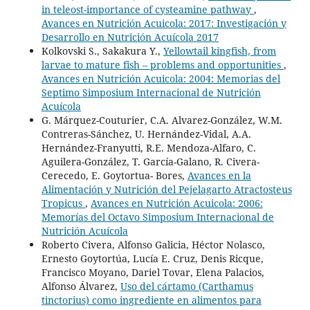
in teleost-importance of cysteamine pathway
,
Avances en Nutrición Acuicola: 2017: Investigación y
Desarrollo en Nutrición Acuícola 2017
Kolkovski S., Sakakura Y.,
Yellowtail kingfish, from
larvae to mature fish – problems and opportunities
,
Avances en Nutrición Acuicola: 2004: Memorias del
Septimo Simposium Internacional de Nutrición
Acuícola
G. Márquez-Couturier, C.A. Alvarez-González, W.M.
Contreras-Sánchez, U. Hernández-Vidal, A.A.
Hernández-Franyutti, R.E. Mendoza-Alfaro, C.
Aguilera-González, T. García-Galano, R. Civera-
Cerecedo, E. Goytortua- Bores,
Avances en la
Alimentación y Nutrición del Pejelagarto Atractosteus
Tropicus
,
Avances en Nutrición Acuicola: 2006:
Memorías del Octavo Simposium Internacional de
Nutrición Acuícola
Roberto Civera, Alfonso Galicia, Héctor Nolasco,
Ernesto Goytortúa, Lucía E. Cruz, Denis Ricque,
Francisco Moyano, Dariel Tovar, Elena Palacios,
Alfonso Álvarez,
Uso del cártamo (Carthamus
tinctorius) como ingrediente en alimentos para