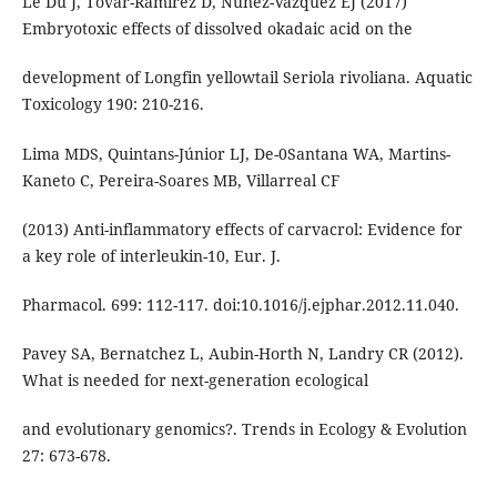
Le Du J, Tovar-Ramírez D, Núnez-Vázquez EJ (2017)
Embryotoxic effects of dissolved okadaic acid on the
development of Longfin yellowtail Seriola rivoliana. Aquatic
Toxicology 190: 210-216.
Lima MDS, Quintans-Júnior LJ, De-0Santana WA, Martins-
Kaneto C, Pereira-Soares MB, Villarreal CF
(2013) Anti-inflammatory effects of carvacrol: Evidence for
a key role of interleukin-10, Eur. J.
Pharmacol. 699: 112-117. doi:10.1016/j.ejphar.2012.11.040.
Pavey SA, Bernatchez L, Aubin-Horth N, Landry CR (2012).
What is needed for next-generation ecological
and evolutionary genomics?. Trends in Ecology & Evolution
27: 673-678.