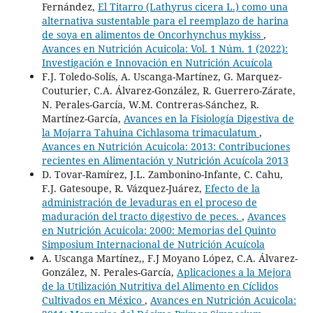
Fernández,
El Titarro (Lathyrus cicera L.) como una
alternativa sustentable para el reemplazo de harina
de soya en alimentos de Oncorhynchus mykiss
,
Avances en Nutrición Acuicola: Vol. 1 Núm. 1 (2022):
Investigación e Innovación en Nutrición Acuícola
F.J. Toledo-Solís, A. Uscanga-Martínez, G. Marquez-
Couturier, C.A. Álvarez-González, R. Guerrero-Zárate,
N. Perales-García, W.M. Contreras-Sánchez, R.
Martínez-García,
Avances en la Fisiología Digestiva de
la Mojarra Tahuina Cichlasoma trimaculatum
,
Avances en Nutrición Acuicola: 2013: Contribuciones
recientes en Alimentación y Nutrición Acuícola 2013
D. Tovar-Ramírez, J.L. Zambonino-Infante, C. Cahu,
F.J. Gatesoupe, R. Vázquez-Juárez,
Efecto de la
administración de levaduras en el proceso de
maduración del tracto digestivo de peces.
,
Avances
en Nutrición Acuicola: 2000: Memorias del Quinto
Simposium Internacional de Nutrición Acuícola
A. Uscanga Martínez,, F.J Moyano López, C.A. Álvarez-
González, N. Perales-García,
Aplicaciones a la Mejora
de la Utilización Nutritiva del Alimento en Cíclidos
Cultivados en México
,
Avances en Nutrición Acuicola: