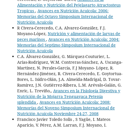
Alimentación y Nutrición del Pejelagarto Atractosteus
Tropicus
,
Avances en Nutrición Acuicola: 2006:
Memorías del Octavo Simposium Internacional de
Nutrición Acuícola
R Civera-Cerecedo, C.A. Alvarez-González, F.J.
Moyano-López,
Nutrición y alimentación de larvas de
peces marinos
,
Avances en Nutrición Acuicola: 2004:
Memorias del Septimo Simposium Internacional de
Nutrición Acuícola
C.A. Álvarez-González, G. Márquez-Couturier, L.
Arias-Rodriguez, W.M. Contreras-Sánchez, A. Uscanga-
Martínez, N. Perales-García, F.J Moyano- López, R.
Hernández-Jiménez, R. Civera-Cerecedo, E. Goytortua-
Bores, L. Isidro-Olán, J.A. Almeida-Madrigal, D. Tovar-
Ramírez, J.N. Gutiérrez-Ribera, L.M. Arévalo-Galán, G.
Enric, L. Treviño,,
Avances en la Fisiología Digestiva y
Nutrición de la Mojarra Tenguayaca Petenia
splendida
,
Avances en Nutrición Acuicola: 2008:
Memorías del Noveno Simposium Internacional de
Nutrición Acuícola Noviembre 24-27, 2008
Francisco Javier Toledo Solis , S Yagüe, I. Mateos
Aparicio, V. Pérez, A.M. Larran, F.J. Moyano, I.