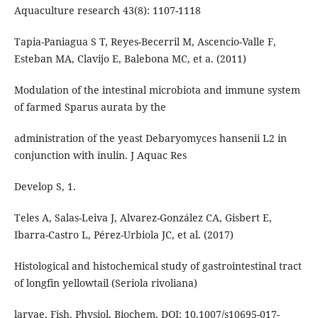
Aquaculture research 43(8): 1107-1118
Tapia-Paniagua S T, Reyes-Becerril M, Ascencio-Valle F,
Esteban MA, Clavijo E, Balebona MC, et a. (2011)
Modulation of the intestinal microbiota and immune system
of farmed Sparus aurata by the
administration of the yeast Debaryomyces hansenii L2 in
conjunction with inulin. J Aquac Res
Develop S, 1.
Teles A, Salas-Leiva J, Alvarez-González CA, Gisbert E,
Ibarra-Castro L, Pérez-Urbiola JC, et al. (2017)
Histological and histochemical study of gastrointestinal tract
of longfin yellowtail (Seriola rivoliana)
larvae, Fish. Physiol. Biochem, DOI: 10.1007/s10695-017-