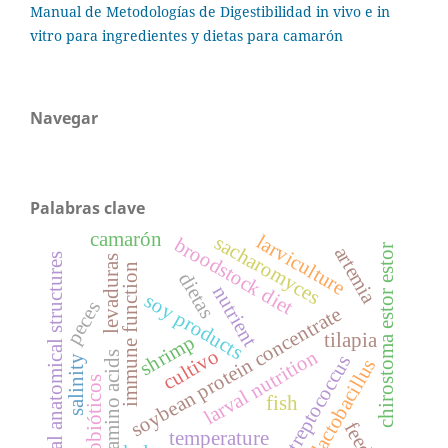
Manual de Metodologías de Digestibilidad in vivo e in
vitro para ingredientes y dietas para camarón
Navegar
Palabras clave
camarón
larviculture
sacharomyces
broodstock diet
chirostoma estor estor
artemia
oral anatomical structures
levaduras
immune function
dietas
nutrient
soy products
peces
soybean protein concentrate
tilapia
shrimp
cultivo
larval nutrition
amino acids
streptococcus
salinity
lactobacillus
probióticos
fish
feeds
temperature