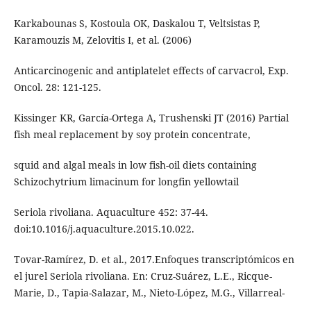
Karkabounas S, Kostoula OK, Daskalou T, Veltsistas P,
Karamouzis M, Zelovitis I, et al. (2006)
Anticarcinogenic and antiplatelet effects of carvacrol, Exp.
Oncol. 28: 121-125.
Kissinger KR, García-Ortega A, Trushenski JT (2016) Partial
fish meal replacement by soy protein concentrate,
squid and algal meals in low fish-oil diets containing
Schizochytrium limacinum for longfin yellowtail
Seriola rivoliana. Aquaculture 452: 37-44.
doi:10.1016/j.aquaculture.2015.10.022.
Tovar-Ramírez, D. et al., 2017.Enfoques transcriptómicos en
el jurel Seriola rivoliana. En: Cruz-Suárez, L.E., Ricque-
Marie, D., Tapia-Salazar, M., Nieto-López, M.G., Villarreal-