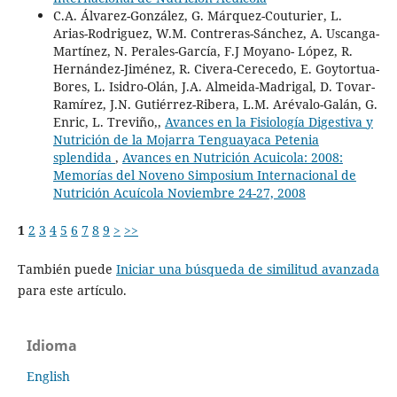
C.A. Álvarez-González, G. Márquez-Couturier, L.
Arias-Rodriguez, W.M. Contreras-Sánchez, A. Uscanga-
Martínez, N. Perales-García, F.J Moyano- López, R.
Hernández-Jiménez, R. Civera-Cerecedo, E. Goytortua-
Bores, L. Isidro-Olán, J.A. Almeida-Madrigal, D. Tovar-
Ramírez, J.N. Gutiérrez-Ribera, L.M. Arévalo-Galán, G.
Enric, L. Treviño,,
Avances en la Fisiología Digestiva y
Nutrición de la Mojarra Tenguayaca Petenia
splendida
,
Avances en Nutrición Acuicola: 2008:
Memorías del Noveno Simposium Internacional de
Nutrición Acuícola Noviembre 24-27, 2008
1
2
3
4
5
6
7
8
9
>
>>
También puede
Iniciar una búsqueda de similitud avanzada
para este artículo.
Idioma
English