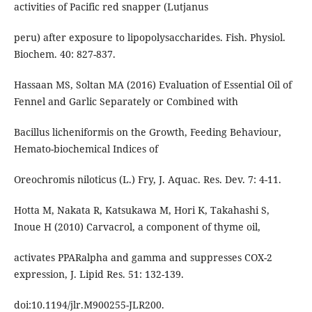
activities of Pacific red snapper (Lutjanus
peru) after exposure to lipopolysaccharides. Fish. Physiol.
Biochem. 40: 827-837.
Hassaan MS, Soltan MA (2016) Evaluation of Essential Oil of
Fennel and Garlic Separately or Combined with
Bacillus licheniformis on the Growth, Feeding Behaviour,
Hemato-biochemical Indices of
Oreochromis niloticus (L.) Fry, J. Aquac. Res. Dev. 7: 4-11.
Hotta M, Nakata R, Katsukawa M, Hori K, Takahashi S,
Inoue H (2010) Carvacrol, a component of thyme oil,
activates PPARalpha and gamma and suppresses COX-2
expression, J. Lipid Res. 51: 132-139.
doi:10.1194/jlr.M900255-JLR200.