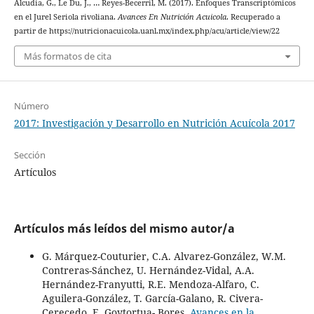
Alcudia, G., Le Du, J., … Reyes-Becerril, M. (2017). Enfoques Transcriptómicos
en el Jurel Seriola rivoliana.
Avances En Nutrición Acuicola
. Recuperado a
partir de https://nutricionacuicola.uanl.mx/index.php/acu/article/view/22
Más formatos de cita
Número
2017: Investigación y Desarrollo en Nutrición Acuícola 2017
Sección
Artículos
Artículos más leídos del mismo autor/a
G. Márquez-Couturier, C.A. Alvarez-González, W.M.
Contreras-Sánchez, U. Hernández-Vidal, A.A.
Hernández-Franyutti, R.E. Mendoza-Alfaro, C.
Aguilera-González, T. García-Galano, R. Civera-
Cerecedo, E. Goytortua- Bores,
Avances en la