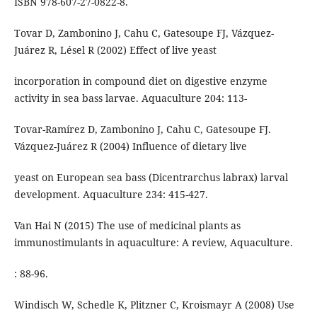
ISBN 978-607-27-0822-8.
Tovar D, Zambonino J, Cahu C, Gatesoupe FJ, Vázquez-
Juárez R, Lésel R (2002) Effect of live yeast
incorporation in compound diet on digestive enzyme
activity in sea bass larvae. Aquaculture 204: 113-
Tovar-Ramírez D, Zambonino J, Cahu C, Gatesoupe FJ.
Vázquez-Juárez R (2004) Influence of dietary live
yeast on European sea bass (Dicentrarchus labrax) larval
development. Aquaculture 234: 415-427.
Van Hai N (2015) The use of medicinal plants as
immunostimulants in aquaculture: A review, Aquaculture.
: 88-96.
Windisch W, Schedle K, Plitzner C, Kroismayr A (2008) Use