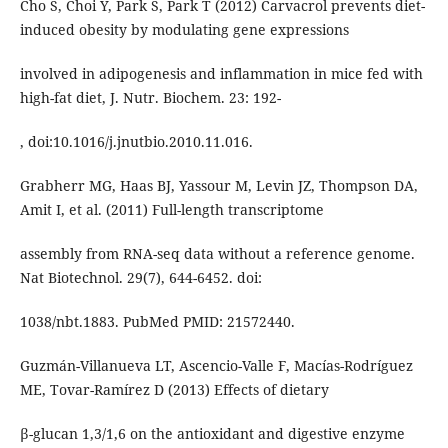
Cho S, Choi Y, Park S, Park T (2012) Carvacrol prevents diet-
induced obesity by modulating gene expressions
involved in adipogenesis and inflammation in mice fed with
high-fat diet, J. Nutr. Biochem. 23: 192-
, doi:10.1016/j.jnutbio.2010.11.016.
Grabherr MG, Haas BJ, Yassour M, Levin JZ, Thompson DA,
Amit I, et al. (2011) Full-length transcriptome
assembly from RNA-seq data without a reference genome.
Nat Biotechnol. 29(7), 644-6452. doi:
1038/nbt.1883. PubMed PMID: 21572440.
Guzmán-Villanueva LT, Ascencio-Valle F, Macías-Rodríguez
ME, Tovar-Ramírez D (2013) Effects of dietary
β-glucan 1,3/1,6 on the antioxidant and digestive enzyme