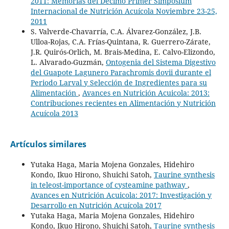
2011: Memorias del Décimo Primer Simposium
Internacional de Nutrición Acuícola Noviembre 23-25,
2011
S. Valverde-Chavarría, C.A. Álvarez-González, J.B.
Ulloa-Rojas, C.A. Frías-Quintana, R. Guerrero-Zárate,
J.R. Quirós-Orlich, M. Brais-Medina, E. Calvo-Elizondo,
L. Alvarado-Guzmán,
Ontogenia del Sistema Digestivo
del Guapote Lagunero Parachromis dovii durante el
Periodo Larval y Selección de Ingredientes para su
Alimentación
,
Avances en Nutrición Acuicola: 2013:
Contribuciones recientes en Alimentación y Nutrición
Acuícola 2013
Artículos similares
Yutaka Haga, Maria Mojena Gonzales, Hidehiro
Kondo, Ikuo Hirono, Shuichi Satoh,
Taurine synthesis
in teleost-importance of cysteamine pathway
,
Avances en Nutrición Acuicola: 2017: Investigación y
Desarrollo en Nutrición Acuícola 2017
Yutaka Haga, Maria Mojena Gonzales, Hidehiro
Kondo, Ikuo Hirono, Shuichi Satoh,
Taurine synthesis