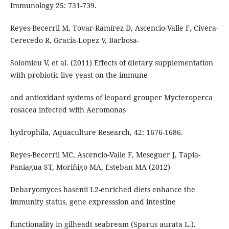
Immunology 25: 731-739.
Reyes-Becerril M, Tovar-Ramírez D, Ascencio-Valle F, Civera-
Cerecedo R, Gracia-Lopez V, Barbosa-
Solomieu V, et al. (2011) Effects of dietary supplementation
with probiotic live yeast on the immune
and antioxidant systems of leopard grouper Mycteroperca
rosacea infected with Aeromonas
hydrophila, Aquaculture Research, 42: 1676-1686.
Reyes-Becerril MC, Ascencio-Valle F, Meseguer J, Tapia-
Paniagua ST, Moriñigo MA, Esteban MA (2012)
Debaryomyces hasenii L2-enriched diets enhance the
immunity status, gene expresssion and intestine
functionality in gilheadt seabream (Sparus aurata L.).