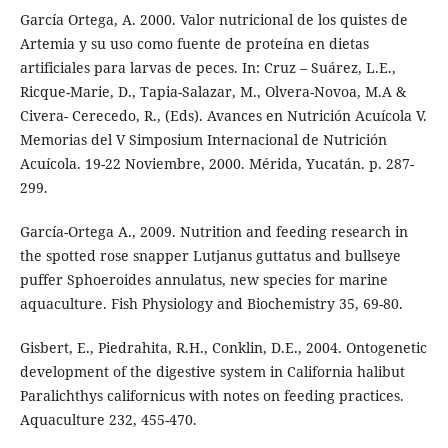
García Ortega, A. 2000. Valor nutricional de los quistes de
Artemia y su uso como fuente de proteína en dietas
artificiales para larvas de peces. In: Cruz – Suárez, L.E.,
Ricque-Marie, D., Tapia-Salazar, M., Olvera-Novoa, M.A &
Civera- Cerecedo, R., (Eds). Avances en Nutrición Acuícola V.
Memorias del V Simposium Internacional de Nutrición
Acuícola. 19-22 Noviembre, 2000. Mérida, Yucatán. p. 287-
299.
García-Ortega A., 2009. Nutrition and feeding research in
the spotted rose snapper Lutjanus guttatus and bullseye
puffer Sphoeroides annulatus, new species for marine
aquaculture. Fish Physiology and Biochemistry 35, 69-80.
Gisbert, E., Piedrahita, R.H., Conklin, D.E., 2004. Ontogenetic
development of the digestive system in California halibut
Paralichthys californicus with notes on feeding practices.
Aquaculture 232, 455-470.