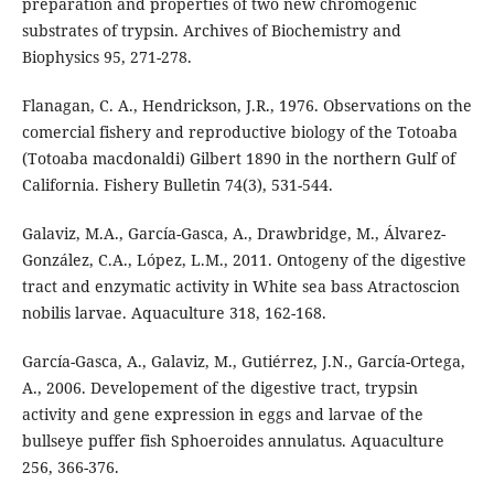
preparation and properties of two new chromogenic
substrates of trypsin. Archives of Biochemistry and
Biophysics 95, 271-278.
Flanagan, C. A., Hendrickson, J.R., 1976. Observations on the
comercial fishery and reproductive biology of the Totoaba
(Totoaba macdonaldi) Gilbert 1890 in the northern Gulf of
California. Fishery Bulletin 74(3), 531-544.
Galaviz, M.A., García-Gasca, A., Drawbridge, M., Álvarez-
González, C.A., López, L.M., 2011. Ontogeny of the digestive
tract and enzymatic activity in White sea bass Atractoscion
nobilis larvae. Aquaculture 318, 162-168.
García-Gasca, A., Galaviz, M., Gutiérrez, J.N., García-Ortega,
A., 2006. Developement of the digestive tract, trypsin
activity and gene expression in eggs and larvae of the
bullseye puffer fish Sphoeroides annulatus. Aquaculture
256, 366-376.