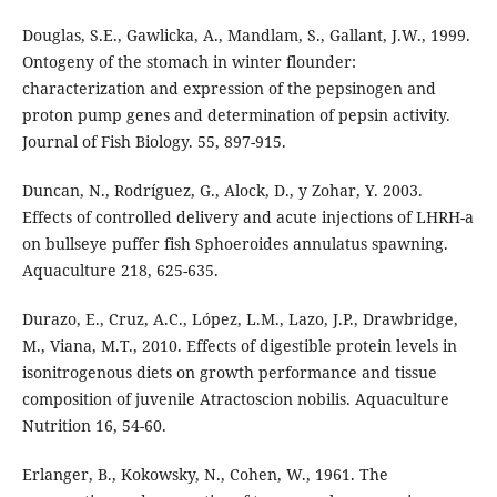
Douglas, S.E., Gawlicka, A., Mandlam, S., Gallant, J.W., 1999.
Ontogeny of the stomach in winter flounder:
characterization and expression of the pepsinogen and
proton pump genes and determination of pepsin activity.
Journal of Fish Biology. 55, 897-915.
Duncan, N., Rodríguez, G., Alock, D., y Zohar, Y. 2003.
Effects of controlled delivery and acute injections of LHRH-a
on bullseye puffer fish Sphoeroides annulatus spawning.
Aquaculture 218, 625-635.
Durazo, E., Cruz, A.C., López, L.M., Lazo, J.P., Drawbridge,
M., Viana, M.T., 2010. Effects of digestible protein levels in
isonitrogenous diets on growth performance and tissue
composition of juvenile Atractoscion nobilis. Aquaculture
Nutrition 16, 54-60.
Erlanger, B., Kokowsky, N., Cohen, W., 1961. The