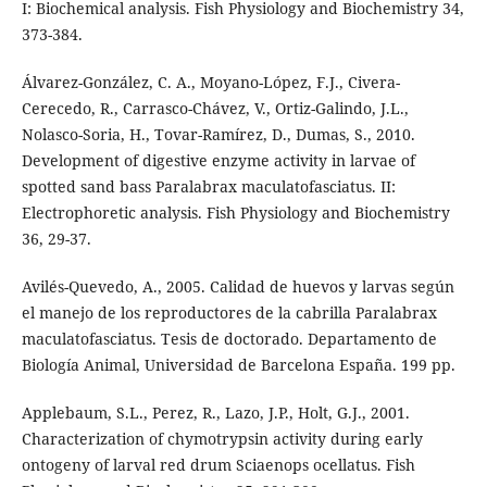
I: Biochemical analysis. Fish Physiology and Biochemistry 34,
373-384.
Álvarez-González, C. A., Moyano-López, F.J., Civera-
Cerecedo, R., Carrasco-Chávez, V., Ortiz-Galindo, J.L.,
Nolasco-Soria, H., Tovar-Ramírez, D., Dumas, S., 2010.
Development of digestive enzyme activity in larvae of
spotted sand bass Paralabrax maculatofasciatus. II:
Electrophoretic analysis. Fish Physiology and Biochemistry
36, 29-37.
Avilés-Quevedo, A., 2005. Calidad de huevos y larvas según
el manejo de los reproductores de la cabrilla Paralabrax
maculatofasciatus. Tesis de doctorado. Departamento de
Biología Animal, Universidad de Barcelona España. 199 pp.
Applebaum, S.L., Perez, R., Lazo, J.P., Holt, G.J., 2001.
Characterization of chymotrypsin activity during early
ontogeny of larval red drum Sciaenops ocellatus. Fish