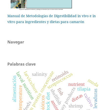
Manual de Metodologías de Digestibilidad in vivo e in
vitro para ingredientes y dietas para camarón
Navegar
Palabras clave
retinoids
soybean protein concentrate
larviculture
larval nutrition
streptococcus
salinity
alimentación
muda
nutrient
temperature
soy products
tilapia
fish
shellfish
levaduras
broodstock diet
cultivo
dietas
probióticos
feeds
shrimp