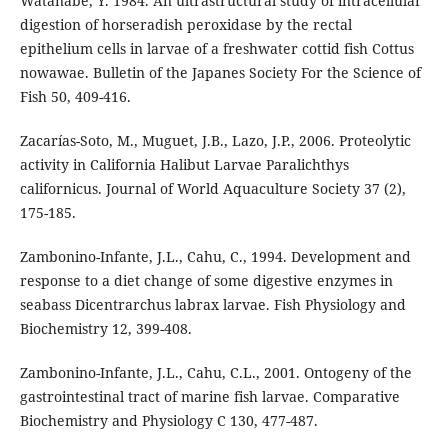
Watanabe, Y. 1984. An ultrastructural study of intracellular
digestion of horseradish peroxidase by the rectal
epithelium cells in larvae of a freshwater cottid fish Cottus
nowawae. Bulletin of the Japanes Society For the Science of
Fish 50, 409-416.
Zacarías-Soto, M., Muguet, J.B., Lazo, J.P., 2006. Proteolytic
activity in California Halibut Larvae Paralichthys
californicus. Journal of World Aquaculture Society 37 (2),
175-185.
Zambonino-Infante, J.L., Cahu, C., 1994. Development and
response to a diet change of some digestive enzymes in
seabass Dicentrarchus labrax larvae. Fish Physiology and
Biochemistry 12, 399-408.
Zambonino-Infante, J.L., Cahu, C.L., 2001. Ontogeny of the
gastrointestinal tract of marine fish larvae. Comparative
Biochemistry and Physiology C 130, 477-487.