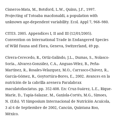
Cisneros-Mata, M., Botsford, L.W., Quinn, J.F., 1997.
Projecting of Totoaba macdonaldi, a population with
unknown age-dependent variability. Ecol. Appl 7, 968–980.
CITES. 2005. Appendices I, II and III (12/01/2005).
Convention on International Trade in Endangered Species
of Wild Fauna and Flora, Geneva, Switzerland, 49 pp.
Civera-Cerecedo, R., Ortiz-Galindo, J.L., Dumas, S., Nolasco-
Soria., Alvarez-González, C.A., Anguas-Vélez, B., Peña-
Martínez, R., Rosales-Velazquez, M.O., Carrasco-Chávez, R.,
García-Gómez, R., Goytortúra-Bores, E., 2002. Avances en la
nutrición de la cabrilla arenera Paralabrax
maculatofasciatus. pp. 352-408. En: Cruz-Suárez, L.E., Rique-
Marie, D., Tapia-Salazar, M., Gaxiola-Cortés, M.G., Simoes,
N. (Eds). VI Simposium Internacional de Nutrición Acuícola,
3 al 6 de Septiembre de 2002, Cancún, Quintana Roo,
México.