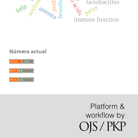
amino acids
lactobacillus
kelp
peces
artemia
immune function
Número actual