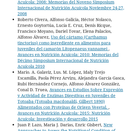
Acuicola: 2008: Memorías del Noveno Simposium
Internacional de Nutrición Acuícola Noviembre 24-27,
2008
Roberto Civera, Alfonso Galicia, Héctor Nolasco,
Ernesto Goytortúa, Lucía E. Cruz, Denis Ricque,
Francisco Moyano, Dariel Tovar, Elena Palacios,
Alfonso Álvarez,
Uso del cártamo (Carthamus
tinctorius) como ingrediente en alimentos para
juveniles del camarón Litopenaeus vannamei
,
Avances en Nutrición Acuicola: 2010: Memorias del
Décimo Simposium Internacional de Nutrición
Acuícola 2010
Mario. A. Galaviz, Lus. M. López, Idaly Trejo
Escamilla, Paola Pérez Arvizu, Alejandra García Gasca,
Rubí Hernández Cornejo, Alfonso Álvarez González,
Conal D. Truea,
Avances en Estudios Sobre Expresión
y Actividad de Enzimas Digestivas en Juveniles de
Totoaba (Totoaba macdonaldi, Gilbert 1890)
Alimentados con Proteínas de Origen Vegetal.
,
Avances en Nutrición Acuicola: 2015: Nutrición
Acuícola: Investigación y desarrollo 2015
Juan P. Lazo, Maria J. Darias, Enric Gisbert,
New
Approaches to Assess the Nutritional Condition of