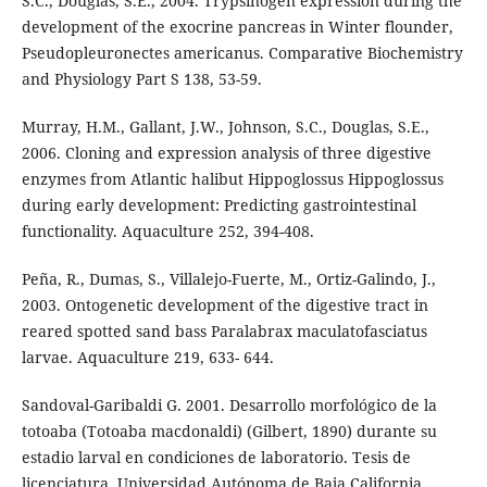
S.C., Douglas, S.E., 2004. Trypsinogen expression during the
development of the exocrine pancreas in Winter flounder,
Pseudopleuronectes americanus. Comparative Biochemistry
and Physiology Part S 138, 53-59.
Murray, H.M., Gallant, J.W., Johnson, S.C., Douglas, S.E.,
2006. Cloning and expression analysis of three digestive
enzymes from Atlantic halibut Hippoglossus Hippoglossus
during early development: Predicting gastrointestinal
functionality. Aquaculture 252, 394-408.
Peña, R., Dumas, S., Villalejo-Fuerte, M., Ortiz-Galindo, J.,
2003. Ontogenetic development of the digestive tract in
reared spotted sand bass Paralabrax maculatofasciatus
larvae. Aquaculture 219, 633- 644.
Sandoval-Garibaldi G. 2001. Desarrollo morfológico de la
totoaba (Totoaba macdonaldi) (Gilbert, 1890) durante su
estadio larval en condiciones de laboratorio. Tesis de
licenciatura, Universidad Autónoma de Baja California,