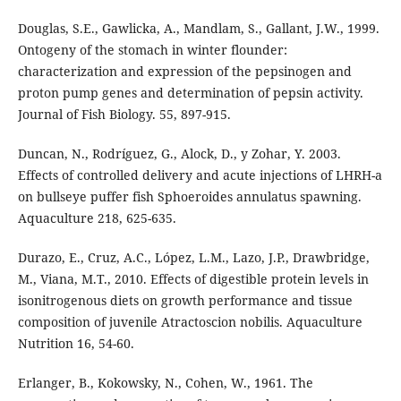
Douglas, S.E., Gawlicka, A., Mandlam, S., Gallant, J.W., 1999.
Ontogeny of the stomach in winter flounder:
characterization and expression of the pepsinogen and
proton pump genes and determination of pepsin activity.
Journal of Fish Biology. 55, 897-915.
Duncan, N., Rodríguez, G., Alock, D., y Zohar, Y. 2003.
Effects of controlled delivery and acute injections of LHRH-a
on bullseye puffer fish Sphoeroides annulatus spawning.
Aquaculture 218, 625-635.
Durazo, E., Cruz, A.C., López, L.M., Lazo, J.P., Drawbridge,
M., Viana, M.T., 2010. Effects of digestible protein levels in
isonitrogenous diets on growth performance and tissue
composition of juvenile Atractoscion nobilis. Aquaculture
Nutrition 16, 54-60.
Erlanger, B., Kokowsky, N., Cohen, W., 1961. The