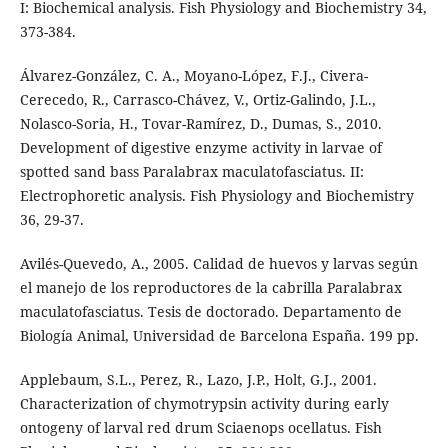
I: Biochemical analysis. Fish Physiology and Biochemistry 34,
373-384.
Álvarez-González, C. A., Moyano-López, F.J., Civera-
Cerecedo, R., Carrasco-Chávez, V., Ortiz-Galindo, J.L.,
Nolasco-Soria, H., Tovar-Ramírez, D., Dumas, S., 2010.
Development of digestive enzyme activity in larvae of
spotted sand bass Paralabrax maculatofasciatus. II:
Electrophoretic analysis. Fish Physiology and Biochemistry
36, 29-37.
Avilés-Quevedo, A., 2005. Calidad de huevos y larvas según
el manejo de los reproductores de la cabrilla Paralabrax
maculatofasciatus. Tesis de doctorado. Departamento de
Biología Animal, Universidad de Barcelona España. 199 pp.
Applebaum, S.L., Perez, R., Lazo, J.P., Holt, G.J., 2001.
Characterization of chymotrypsin activity during early
ontogeny of larval red drum Sciaenops ocellatus. Fish