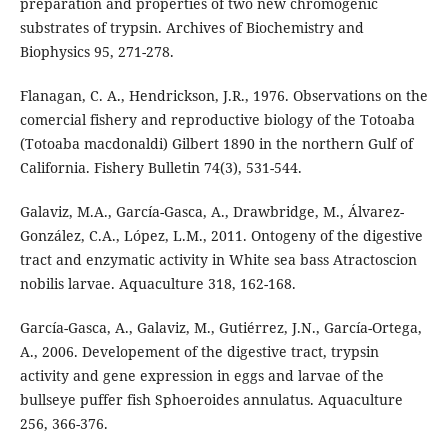
preparation and properties of two new chromogenic
substrates of trypsin. Archives of Biochemistry and
Biophysics 95, 271-278.
Flanagan, C. A., Hendrickson, J.R., 1976. Observations on the
comercial fishery and reproductive biology of the Totoaba
(Totoaba macdonaldi) Gilbert 1890 in the northern Gulf of
California. Fishery Bulletin 74(3), 531-544.
Galaviz, M.A., García-Gasca, A., Drawbridge, M., Álvarez-
González, C.A., López, L.M., 2011. Ontogeny of the digestive
tract and enzymatic activity in White sea bass Atractoscion
nobilis larvae. Aquaculture 318, 162-168.
García-Gasca, A., Galaviz, M., Gutiérrez, J.N., García-Ortega,
A., 2006. Developement of the digestive tract, trypsin
activity and gene expression in eggs and larvae of the
bullseye puffer fish Sphoeroides annulatus. Aquaculture
256, 366-376.