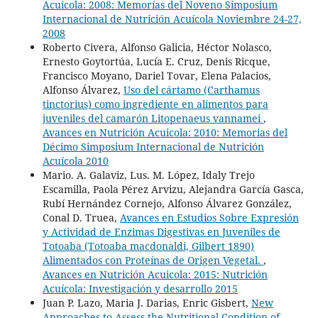
Acuicola: 2008: Memorías del Noveno Simposium
Internacional de Nutrición Acuícola Noviembre 24-27,
2008
Roberto Civera, Alfonso Galicia, Héctor Nolasco,
Ernesto Goytortúa, Lucía E. Cruz, Denis Ricque,
Francisco Moyano, Dariel Tovar, Elena Palacios,
Alfonso Álvarez,
Uso del cártamo (Carthamus
tinctorius) como ingrediente en alimentos para
juveniles del camarón Litopenaeus vannamei
,
Avances en Nutrición Acuicola: 2010: Memorias del
Décimo Simposium Internacional de Nutrición
Acuícola 2010
Mario. A. Galaviz, Lus. M. López, Idaly Trejo
Escamilla, Paola Pérez Arvizu, Alejandra García Gasca,
Rubí Hernández Cornejo, Alfonso Álvarez González,
Conal D. Truea,
Avances en Estudios Sobre Expresión
y Actividad de Enzimas Digestivas en Juveniles de
Totoaba (Totoaba macdonaldi, Gilbert 1890)
Alimentados con Proteínas de Origen Vegetal.
,
Avances en Nutrición Acuicola: 2015: Nutrición
Acuícola: Investigación y desarrollo 2015
Juan P. Lazo, Maria J. Darias, Enric Gisbert,
New
Approaches to Assess the Nutritional Condition of