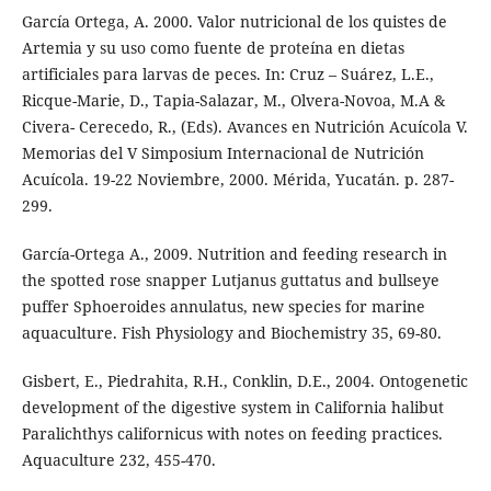
García Ortega, A. 2000. Valor nutricional de los quistes de
Artemia y su uso como fuente de proteína en dietas
artificiales para larvas de peces. In: Cruz – Suárez, L.E.,
Ricque-Marie, D., Tapia-Salazar, M., Olvera-Novoa, M.A &
Civera- Cerecedo, R., (Eds). Avances en Nutrición Acuícola V.
Memorias del V Simposium Internacional de Nutrición
Acuícola. 19-22 Noviembre, 2000. Mérida, Yucatán. p. 287-
299.
García-Ortega A., 2009. Nutrition and feeding research in
the spotted rose snapper Lutjanus guttatus and bullseye
puffer Sphoeroides annulatus, new species for marine
aquaculture. Fish Physiology and Biochemistry 35, 69-80.
Gisbert, E., Piedrahita, R.H., Conklin, D.E., 2004. Ontogenetic
development of the digestive system in California halibut
Paralichthys californicus with notes on feeding practices.
Aquaculture 232, 455-470.