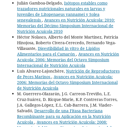
Julián Gamboa-Delgado,
Isótopos estables como
trazadores nutricionales naturales en larvas y
juveniles de Litopenaeus vannamei y Solea
senegalensis
,
Avances en Nutrición Acuicola: 2010:
Memorias del Décimo Simposium Internacional de
Nutrición Acuícola 2010
Héctor Nolasco, Alberto del Monte Martínez, Patricia
Hinojosa, Roberto Civera-Cerecedo, Fernando Vega-
Villasante,
Digestibilidad in vitro de Lípidos
Alimentarios para el Camarón
,
Avances en Nutrición
Acuicola: 2006: Memorías del Octavo Simposium
Internacional de Nutrición Acuícola
Luis Alvarez-Lajonchère,
Nutrición de Reproductores
de Peces Marinos
,
Avances en Nutrición Acuicola:
2006: Memorías del Octavo Simposium Internacional
de Nutrición Acuícola
M. Guerrero-Olazarán, J.G. Carreon-Treviño, L.E.
Cruz-Suárez, D. Ricque-Marie, K.P. Contreras-Torres,
J.A. Gallegos-López, E.L. Cab-Barrera, J.M. Viader-
Salvadó,
Desarrollo de una Fitasa Bacteriana
Recombinante para su Aplicación en la Nutrición
Acuícola
,
Avances en Nutrición Acuicola: 2008: