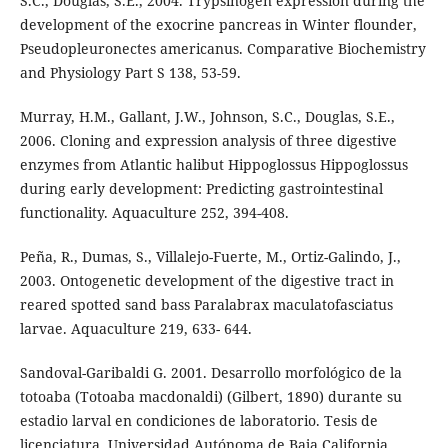
S.C., Douglas, S.E., 2004. Trypsinogen expression during the
development of the exocrine pancreas in Winter flounder,
Pseudopleuronectes americanus. Comparative Biochemistry
and Physiology Part S 138, 53-59.
Murray, H.M., Gallant, J.W., Johnson, S.C., Douglas, S.E.,
2006. Cloning and expression analysis of three digestive
enzymes from Atlantic halibut Hippoglossus Hippoglossus
during early development: Predicting gastrointestinal
functionality. Aquaculture 252, 394-408.
Peña, R., Dumas, S., Villalejo-Fuerte, M., Ortiz-Galindo, J.,
2003. Ontogenetic development of the digestive tract in
reared spotted sand bass Paralabrax maculatofasciatus
larvae. Aquaculture 219, 633- 644.
Sandoval-Garibaldi G. 2001. Desarrollo morfológico de la
totoaba (Totoaba macdonaldi) (Gilbert, 1890) durante su
estadio larval en condiciones de laboratorio. Tesis de
licenciatura, Universidad Autónoma de Baja California,