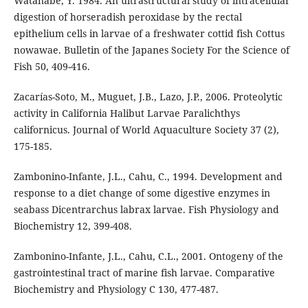
Watanabe, Y. 1984. An ultrastructural study of intracellular
digestion of horseradish peroxidase by the rectal
epithelium cells in larvae of a freshwater cottid fish Cottus
nowawae. Bulletin of the Japanes Society For the Science of
Fish 50, 409-416.
Zacarías-Soto, M., Muguet, J.B., Lazo, J.P., 2006. Proteolytic
activity in California Halibut Larvae Paralichthys
californicus. Journal of World Aquaculture Society 37 (2),
175-185.
Zambonino-Infante, J.L., Cahu, C., 1994. Development and
response to a diet change of some digestive enzymes in
seabass Dicentrarchus labrax larvae. Fish Physiology and
Biochemistry 12, 399-408.
Zambonino-Infante, J.L., Cahu, C.L., 2001. Ontogeny of the
gastrointestinal tract of marine fish larvae. Comparative
Biochemistry and Physiology C 130, 477-487.