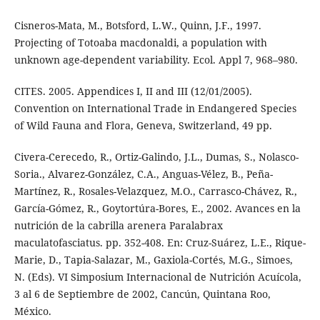
Cisneros-Mata, M., Botsford, L.W., Quinn, J.F., 1997.
Projecting of Totoaba macdonaldi, a population with
unknown age-dependent variability. Ecol. Appl 7, 968–980.
CITES. 2005. Appendices I, II and III (12/01/2005).
Convention on International Trade in Endangered Species
of Wild Fauna and Flora, Geneva, Switzerland, 49 pp.
Civera-Cerecedo, R., Ortiz-Galindo, J.L., Dumas, S., Nolasco-
Soria., Alvarez-González, C.A., Anguas-Vélez, B., Peña-
Martínez, R., Rosales-Velazquez, M.O., Carrasco-Chávez, R.,
García-Gómez, R., Goytortúra-Bores, E., 2002. Avances en la
nutrición de la cabrilla arenera Paralabrax
maculatofasciatus. pp. 352-408. En: Cruz-Suárez, L.E., Rique-
Marie, D., Tapia-Salazar, M., Gaxiola-Cortés, M.G., Simoes,
N. (Eds). VI Simposium Internacional de Nutrición Acuícola,
3 al 6 de Septiembre de 2002, Cancún, Quintana Roo,
México.