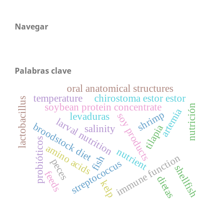
Navegar
Palabras clave
oral anatomical structures
temperature
chirostoma estor estor
lactobacillus
soybean protein concentrate
nutrición
artemia
shrimp
soy products
levaduras
larval nutrition
broodstock diet
tilapia
salinity
probióticos
amino acids
nutrient
immune function
fish
peces
streptococcus
shellfish
feeds
dietas
kelp