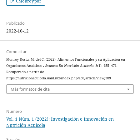
CMonroy.pdf
Publicado
2022-10-12
Cómo citar
Monroy Dosta, M. del C. (2022). Alimentos Funcionales y su Aplicación en
Organismos Acuáticos .
Avances En Nutrición Acuicola
,
1
(1), 455–471.
Recuperado a partir de
https://nutricionacuicola.uanl.mx/index.php/acu/article/view/389
Más formatos de cita
Número
Vol. 1 Núm. 1 (2022): Investigación e Innovación en
Nutrición Acuícola
Sección