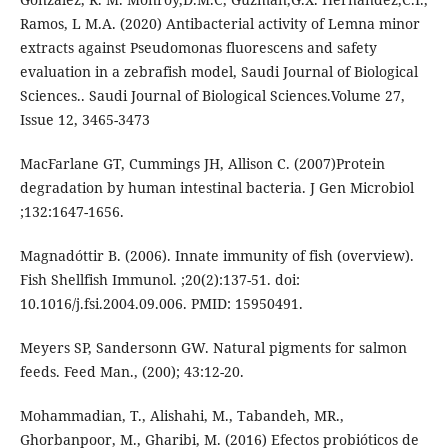
Ramos, L M.A. (2020) Antibacterial activity of Lemna minor
extracts against Pseudomonas fluorescens and safety
evaluation in a zebrafish model, Saudi Journal of Biological
Sciences.. Saudi Journal of Biological Sciences.Volume 27,
Issue 12, 3465-3473
MacFarlane GT, Cummings JH, Allison C. (2007)Protein
degradation by human intestinal bacteria. J Gen Microbiol
;132:1647-1656.
Magnadóttir B. (2006). Innate immunity of fish (overview).
Fish Shellfish Immunol. ;20(2):137-51. doi:
10.1016/j.fsi.2004.09.006. PMID: 15950491.
Meyers SP, Sandersonn GW. Natural pigments for salmon
feeds. Feed Man., (200); 43:12-20.
Mohammadian, T., Alishahi, M., Tabandeh, MR.,
Ghorbanpoor, M., Gharibi, M. (2016) Efectos probióticos de