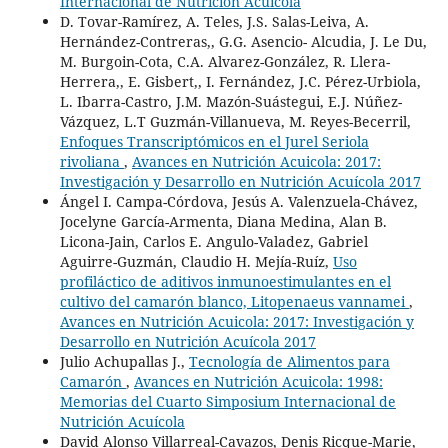
Internacional de Nutrición Acuícola
D. Tovar-Ramírez, A. Teles, J.S. Salas-Leiva, A.
Hernández-Contreras,, G.G. Asencio- Alcudia, J. Le Du,
M. Burgoin-Cota, C.A. Alvarez-González, R. Llera-
Herrera,, E. Gisbert,, I. Fernández, J.C. Pérez-Urbiola,
L. Ibarra-Castro, J.M. Mazón-Suástegui, E.J. Núñez-
Vázquez, L.T Guzmán-Villanueva, M. Reyes-Becerril,
Enfoques Transcriptómicos en el Jurel Seriola
rivoliana
,
Avances en Nutrición Acuicola: 2017:
Investigación y Desarrollo en Nutrición Acuícola 2017
Ángel I. Campa-Córdova, Jesús A. Valenzuela-Chávez,
Jocelyne García-Armenta, Diana Medina, Alan B.
Licona-Jain, Carlos E. Angulo-Valadez, Gabriel
Aguirre-Guzmán, Claudio H. Mejía-Ruíz,
Uso
profiláctico de aditivos inmunoestimulantes en el
cultivo del camarón blanco, Litopenaeus vannamei
,
Avances en Nutrición Acuicola: 2017: Investigación y
Desarrollo en Nutrición Acuícola 2017
Julio Achupallas J.,
Tecnología de Alimentos para
Camarón
,
Avances en Nutrición Acuicola: 1998:
Memorias del Cuarto Simposium Internacional de
Nutrición Acuícola
David Alonso Villarreal-Cavazos, Denis Ricque-Marie,