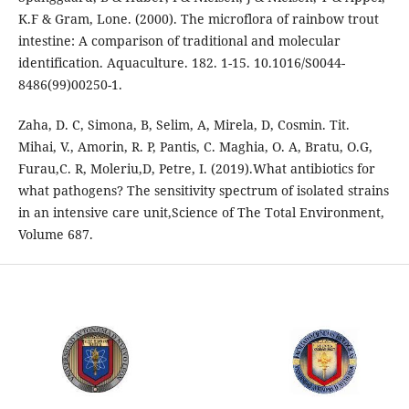
K.F & Gram, Lone. (2000). The microflora of rainbow trout
intestine: A comparison of traditional and molecular
identification. Aquaculture. 182. 1-15. 10.1016/S0044-
8486(99)00250-1.
Zaha, D. C, Simona, B, Selim, A, Mirela, D, Cosmin. Tit.
Mihai, V., Amorin, R. P, Pantis, C. Maghia, O. A, Bratu, O.G,
Furau,C. R, Moleriu,D, Petre, I. (2019).What antibiotics for
what pathogens? The sensitivity spectrum of isolated strains
in an intensive care unit,Science of The Total Environment,
Volume 687.