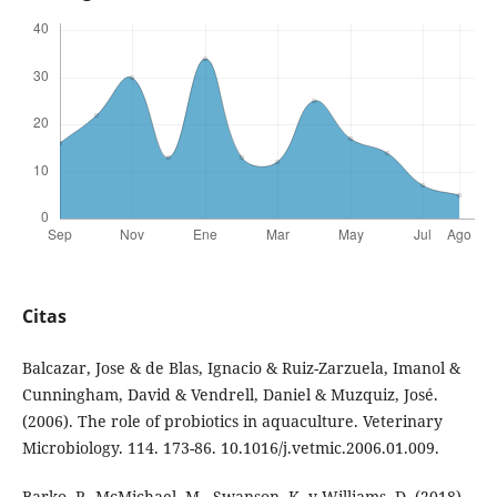
Citas
Balcazar, Jose & de Blas, Ignacio & Ruiz-Zarzuela, Imanol &
Cunningham, David & Vendrell, Daniel & Muzquiz, José.
(2006). The role of probiotics in aquaculture. Veterinary
Microbiology. 114. 173-86. 10.1016/j.vetmic.2006.01.009.
Barko, P., McMichael, M., Swanson, K. y Williams, D. (2018),