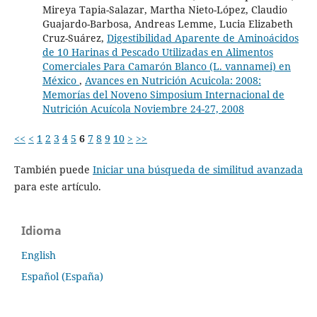
Mireya Tapia-Salazar, Martha Nieto-López, Claudio
Guajardo-Barbosa, Andreas Lemme, Lucia Elizabeth
Cruz-Suárez,
Digestibilidad Aparente de Aminoácidos
de 10 Harinas d Pescado Utilizadas en Alimentos
Comerciales Para Camarón Blanco (L. vannamei) en
México
,
Avances en Nutrición Acuicola: 2008:
Memorías del Noveno Simposium Internacional de
Nutrición Acuícola Noviembre 24-27, 2008
<<
<
1
2
3
4
5
6
7
8
9
10
>
>>
También puede
Iniciar una búsqueda de similitud avanzada
para este artículo.
Idioma
English
Español (España)