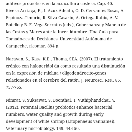
aditivos probióticos en la acuicultura costera. Cap. 40.
Rivera-Arriaga, E., I. Azuz-Adeath, O. D. Cervantes Rosas, A.
Espinoza-Tenorio, R. Silva Casarín, A. Ortega-Rubio, A. V.
Botello y B. E. Vega-Serratos (eds.), Gobernanza y Manejo de
las Costas y Mares ante la Incertidumbre. Una Guía para
Tomado-res de Decisiones. Universidad Autónoma de
Campeche, ricomar. 894 p.
Narayan, S., Kass, K.E., Thoma, SEA. (2007). El tratamiento
crónico con haloperidol da como resultado una disminución
en la expresión de mielina / oligodendrocito-genes
relacionados en el cerebro del ratón. J. Neurosci. Res., 85,
757-765.
Nimrat, S, Suksawat, S, Boonthai, T, Vuthiphandchai, V.
(2012). Potential Bacillus probiotics enhance bacterial
numbers, water quality and growth during early
development of white shrimp (Litopenaeus vannamei).
Veterinary microbiology. 159. 443-50.