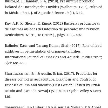
Bustos,M. J, Hamdan, P. A. (2018). Presumtive probiótic
isolated de Oncorhynchus mykiss (Walbaum, 1792), cultived
in México. En t. J. of Aquatic Science , 9 (1), 3-12.
Ray, A.K. K, Ghosh , E. Ringø. (2012) Bacterias productoras
de enzimas aisladas del intestino de pescado: una revisión
Acuicultura. Nutr. , 18 ( 2012 ) , págs. 465 – 492.
Rajinder Kaur and Tarang Kumar Shah.(2017). Role of feed
additives in pigmentation of ornamental fishes.
International Journal of Fisheries and Aquatic Studies 2017;
5(2): 684-686.
Sharifuzzaman, Sm & Austin, Brian. (2017). Probiotics for
disease control in aquaculture. Diagnosis and Control of
Diseases of Fish and Shellfish,First Edition. Edited by Brian
Austin and Aweeda Newaj-Fyzul.© 2017 John Wiley & Sons
Ltd.
Spanggaard, B & Huber, I & Nielsen, J & Nielsen, T & Appel,