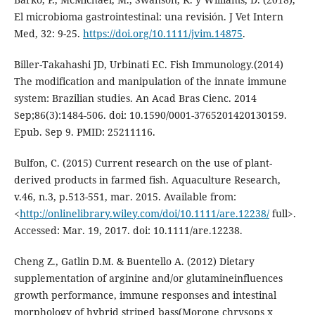
El microbioma gastrointestinal: una revisión. J Vet Intern
Med, 32: 9-25.
https://doi.org/10.1111/jvim.14875
.
Biller-Takahashi JD, Urbinati EC. Fish Immunology.(2014)
The modification and manipulation of the innate immune
system: Brazilian studies. An Acad Bras Cienc. 2014
Sep;86(3):1484-506. doi: 10.1590/0001-3765201420130159.
Epub. Sep 9. PMID: 25211116.
Bulfon, C. (2015) Current research on the use of plant-
derived products in farmed fish. Aquaculture Research,
v.46, n.3, p.513-551, mar. 2015. Available from:
<
http://onlinelibrary.wiley.com/doi/10.1111/are.12238/
full>.
Accessed: Mar. 19, 2017. doi: 10.1111/are.12238.
Cheng Z., Gatlin D.M. & Buentello A. (2012) Dietary
supplementation of arginine and/or glutamineinfluences
growth performance, immune responses and intestinal
morphology of hybrid striped bass(Morone chrysops x