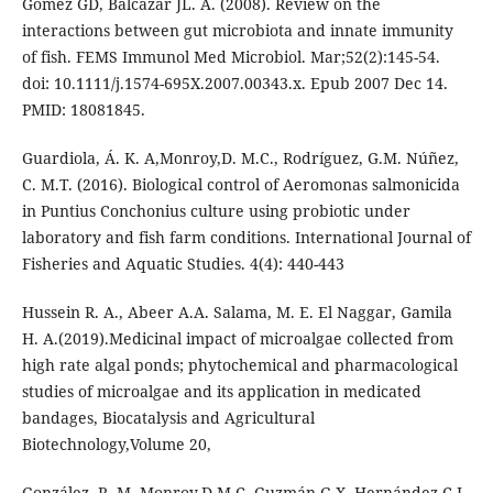
Gómez GD, Balcázar JL. A. (2008). Review on the
interactions between gut microbiota and innate immunity
of fish. FEMS Immunol Med Microbiol. Mar;52(2):145-54.
doi: 10.1111/j.1574-695X.2007.00343.x. Epub 2007 Dec 14.
PMID: 18081845.
Guardiola, Á. K. A,Monroy,D. M.C., Rodríguez, G.M. Núñez,
C. M.T. (2016). Biological control of Aeromonas salmonicida
in Puntius Conchonius culture using probiotic under
laboratory and fish farm conditions. International Journal of
Fisheries and Aquatic Studies. 4(4): 440-443
Hussein R. A., Abeer A.A. Salama, M. E. El Naggar, Gamila
H. A.(2019).Medicinal impact of microalgae collected from
high rate algal ponds; phytochemical and pharmacological
studies of microalgae and its application in medicated
bandages, Biocatalysis and Agricultural
Biotechnology,Volume 20,
González, R. M. Monroy,D.M.C, Guzmán,G.X. Hernández,C.I.,