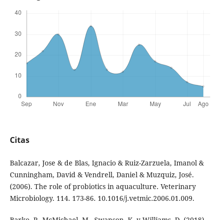
Citas
Balcazar, Jose & de Blas, Ignacio & Ruiz-Zarzuela, Imanol &
Cunningham, David & Vendrell, Daniel & Muzquiz, José.
(2006). The role of probiotics in aquaculture. Veterinary
Microbiology. 114. 173-86. 10.1016/j.vetmic.2006.01.009.
Barko, P., McMichael, M., Swanson, K. y Williams, D. (2018),