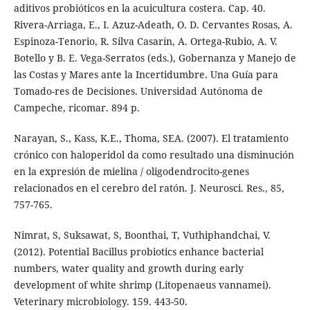
aditivos probióticos en la acuicultura costera. Cap. 40.
Rivera-Arriaga, E., I. Azuz-Adeath, O. D. Cervantes Rosas, A.
Espinoza-Tenorio, R. Silva Casarín, A. Ortega-Rubio, A. V.
Botello y B. E. Vega-Serratos (eds.), Gobernanza y Manejo de
las Costas y Mares ante la Incertidumbre. Una Guía para
Tomado-res de Decisiones. Universidad Autónoma de
Campeche, ricomar. 894 p.
Narayan, S., Kass, K.E., Thoma, SEA. (2007). El tratamiento
crónico con haloperidol da como resultado una disminución
en la expresión de mielina / oligodendrocito-genes
relacionados en el cerebro del ratón. J. Neurosci. Res., 85,
757-765.
Nimrat, S, Suksawat, S, Boonthai, T, Vuthiphandchai, V.
(2012). Potential Bacillus probiotics enhance bacterial
numbers, water quality and growth during early
development of white shrimp (Litopenaeus vannamei).
Veterinary microbiology. 159. 443-50.