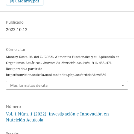
CMonroy.pdf
Publicado
2022-10-12
Cómo citar
Monroy Dosta, M. del C. (2022). Alimentos Funcionales y su Aplicación en
Organismos Acuáticos .
Avances En Nutrición Acuicola
,
1
(1), 455–471.
Recuperado a partir de
https://nutricionacuicola.uanl.mx/index.php/acu/article/view/389
Más formatos de cita
Número
Vol. 1 Núm. 1 (2022): Investigación e Innovación en
Nutrición Acuícola
Sección