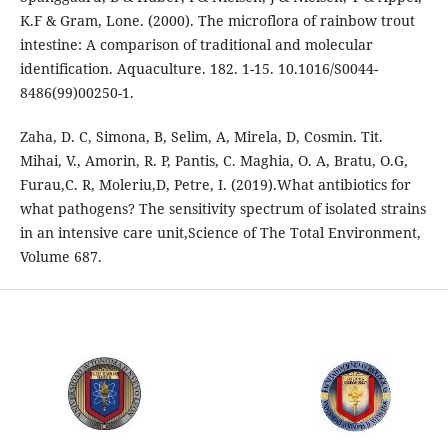
K.F & Gram, Lone. (2000). The microflora of rainbow trout
intestine: A comparison of traditional and molecular
identification. Aquaculture. 182. 1-15. 10.1016/S0044-
8486(99)00250-1.
Zaha, D. C, Simona, B, Selim, A, Mirela, D, Cosmin. Tit.
Mihai, V., Amorin, R. P, Pantis, C. Maghia, O. A, Bratu, O.G,
Furau,C. R, Moleriu,D, Petre, I. (2019).What antibiotics for
what pathogens? The sensitivity spectrum of isolated strains
in an intensive care unit,Science of The Total Environment,
Volume 687.