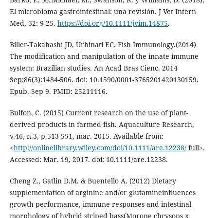
El microbioma gastrointestinal: una revisión. J Vet Intern
Med, 32: 9-25.
https://doi.org/10.1111/jvim.14875
.
Biller-Takahashi JD, Urbinati EC. Fish Immunology.(2014)
The modification and manipulation of the innate immune
system: Brazilian studies. An Acad Bras Cienc. 2014
Sep;86(3):1484-506. doi: 10.1590/0001-3765201420130159.
Epub. Sep 9. PMID: 25211116.
Bulfon, C. (2015) Current research on the use of plant-
derived products in farmed fish. Aquaculture Research,
v.46, n.3, p.513-551, mar. 2015. Available from:
<
http://onlinelibrary.wiley.com/doi/10.1111/are.12238/
full>.
Accessed: Mar. 19, 2017. doi: 10.1111/are.12238.
Cheng Z., Gatlin D.M. & Buentello A. (2012) Dietary
supplementation of arginine and/or glutamineinfluences
growth performance, immune responses and intestinal
morphology of hybrid striped bass(Morone chrysops x