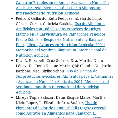
Camarón Estables en el Agua
,
Avances en Nutrición
Acuicola: 1998: Memorias del Cuarto Simposium
Internacional de Nutrición Acuícola
Pedro P. Gallardo, Ruth Pedroza, Abelardo Brito,
Gérard Cuzon, Gabriela Gaxiola,
Uso de Alimentos
Artificiales con Hidrolizados Proteicos de Origen
Marino en la Larvicultura de Camarones Peneidos:
Efecto Sobre la Respuesta Nutrimental y Balance
Energético.
,
Avances en Nutrición Acuicola: 2004:
Memorias del Septimo Simposium Internacional de
Nutrición Acuícola
Dra. L. Elizabeth Cruz-Suárez, Dra. Martha Nieto-
López, Dr. Denis Ricque-Marie, QBP Claudio Guajardo-
Barbosa, Msc. Ulrike Scholz,
Uso de Harina de
Subproductos Avícolas en Alimentos para L. Vannamei
,
Avances en Nutrición Acuicola: 2004: Memorias del
Septimo Simposium Internacional de Nutrición
Acuícola
Mireya Tapia-Salazar, Denis Ricque-Marie, Martha
Nieto-López, L. Elizabeth Cruz-Suárez,
Uso de
Pigmentos de Flor de Cempasúchil (Tagetes erecta)
como Aditivos en Alimentos para Camarón L.