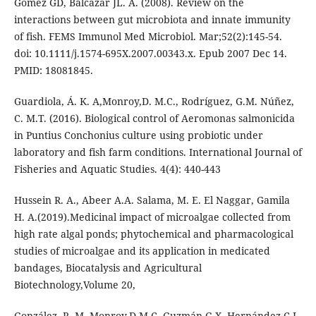
Gómez GD, Balcázar JL. A. (2008). Review on the
interactions between gut microbiota and innate immunity
of fish. FEMS Immunol Med Microbiol. Mar;52(2):145-54.
doi: 10.1111/j.1574-695X.2007.00343.x. Epub 2007 Dec 14.
PMID: 18081845.
Guardiola, Á. K. A,Monroy,D. M.C., Rodríguez, G.M. Núñez,
C. M.T. (2016). Biological control of Aeromonas salmonicida
in Puntius Conchonius culture using probiotic under
laboratory and fish farm conditions. International Journal of
Fisheries and Aquatic Studies. 4(4): 440-443
Hussein R. A., Abeer A.A. Salama, M. E. El Naggar, Gamila
H. A.(2019).Medicinal impact of microalgae collected from
high rate algal ponds; phytochemical and pharmacological
studies of microalgae and its application in medicated
bandages, Biocatalysis and Agricultural
Biotechnology,Volume 20,
González, R. M. Monroy,D.M.C, Guzmán,G.X. Hernández,C.I.,