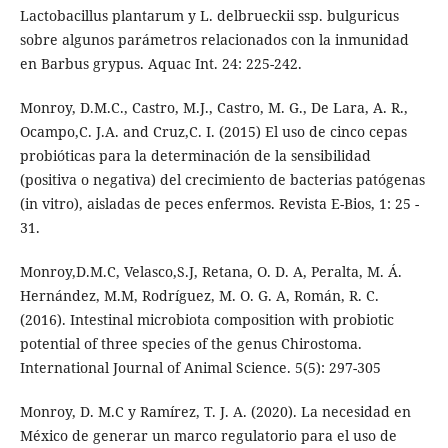
Lactobacillus plantarum y L. delbrueckii ssp. bulguricus
sobre algunos parámetros relacionados con la inmunidad
en Barbus grypus. Aquac Int. 24: 225-242.
Monroy, D.M.C., Castro, M.J., Castro, M. G., De Lara, A. R.,
Ocampo,C. J.A. and Cruz,C. I. (2015) El uso de cinco cepas
probióticas para la determinación de la sensibilidad
(positiva o negativa) del crecimiento de bacterias patógenas
(in vitro), aisladas de peces enfermos. Revista E-Bios, 1: 25 -
31.
Monroy,D.M.C, Velasco,S.J, Retana, O. D. A, Peralta, M. Á.
Hernández, M.M, Rodríguez, M. O. G. A, Román, R. C.
(2016). Intestinal microbiota composition with probiotic
potential of three species of the genus Chirostoma.
International Journal of Animal Science. 5(5): 297-305
Monroy, D. M.C y Ramírez, T. J. A. (2020). La necesidad en
México de generar un marco regulatorio para el uso de