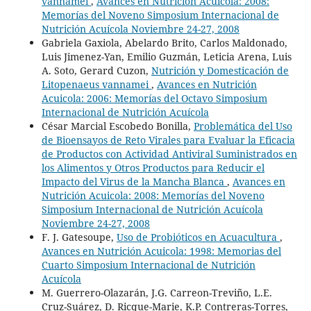
vannamei
,
Avances en Nutrición Acuicola: 2008:
Memorías del Noveno Simposium Internacional de
Nutrición Acuícola Noviembre 24-27, 2008
Gabriela Gaxiola, Abelardo Brito, Carlos Maldonado,
Luis Jimenez-Yan, Emilio Guzmán, Leticia Arena, Luis
A. Soto, Gerard Cuzon,
Nutrición y Domesticación de
Litopenaeus vannamei
,
Avances en Nutrición
Acuicola: 2006: Memorías del Octavo Simposium
Internacional de Nutrición Acuícola
César Marcial Escobedo Bonilla,
Problemática del Uso
de Bioensayos de Reto Virales para Evaluar la Eficacia
de Productos con Actividad Antiviral Suministrados en
los Alimentos y Otros Productos para Reducir el
Impacto del Virus de la Mancha Blanca
,
Avances en
Nutrición Acuicola: 2008: Memorías del Noveno
Simposium Internacional de Nutrición Acuícola
Noviembre 24-27, 2008
F. J. Gatesoupe,
Uso de Probióticos en Acuacultura
,
Avances en Nutrición Acuicola: 1998: Memorias del
Cuarto Simposium Internacional de Nutrición
Acuícola
M. Guerrero-Olazarán, J.G. Carreon-Treviño, L.E.
Cruz-Suárez, D. Ricque-Marie, K.P. Contreras-Torres,