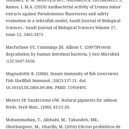
Ramos, L M.A. (2020) Antibacterial activity of Lemna minor
extracts against Pseudomonas fluorescens and safety
evaluation in a zebrafish model, Saudi Journal of Biological
Sciences.. Saudi Journal of Biological Sciences.Volume 27,
Issue 12, 3465-3473
MacFarlane GT, Cummings JH, Allison C. (2007)Protein
degradation by human intestinal bacteria. J Gen Microbiol
;132:1647-1656.
Magnadóttir B. (2006). Innate immunity of fish (overview).
Fish Shellfish Immunol. ;20(2):137-51. doi:
10.1016/j.fsi.2004.09.006. PMID: 15950491.
Meyers SP, Sandersonn GW. Natural pigments for salmon
feeds. Feed Man., (200); 43:12-20.
Mohammadian, T., Alishahi, M., Tabandeh, MR.,
Ghorbanpoor, M., Gharibi, M. (2016) Efectos probióticos de