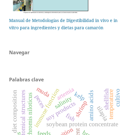
Manual de Metodologías de Digestibilidad in vivo e in
vitro para ingredientes y dietas para camarón
Navegar
Palabras clave
muda
artemia
immune function
shellfish
cultivo
temperature
diet composition
oral anatomical structures
amino acids
kelp
oreochromis niloticus
peces
salinity
shrimp
soy products
tilapia
fish
soybean protein concentrate
feeds