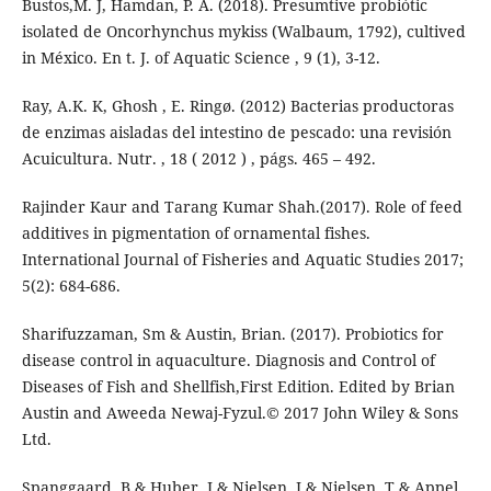
Bustos,M. J, Hamdan, P. A. (2018). Presumtive probiótic
isolated de Oncorhynchus mykiss (Walbaum, 1792), cultived
in México. En t. J. of Aquatic Science , 9 (1), 3-12.
Ray, A.K. K, Ghosh , E. Ringø. (2012) Bacterias productoras
de enzimas aisladas del intestino de pescado: una revisión
Acuicultura. Nutr. , 18 ( 2012 ) , págs. 465 – 492.
Rajinder Kaur and Tarang Kumar Shah.(2017). Role of feed
additives in pigmentation of ornamental fishes.
International Journal of Fisheries and Aquatic Studies 2017;
5(2): 684-686.
Sharifuzzaman, Sm & Austin, Brian. (2017). Probiotics for
disease control in aquaculture. Diagnosis and Control of
Diseases of Fish and Shellfish,First Edition. Edited by Brian
Austin and Aweeda Newaj-Fyzul.© 2017 John Wiley & Sons
Ltd.
Spanggaard, B & Huber, I & Nielsen, J & Nielsen, T & Appel,