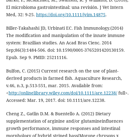
El microbioma gastrointestinal: una revisión. J Vet Intern
Med, 32: 9-25.
https://doi.org/10.1111/jvim.14875
.
Biller-Takahashi JD, Urbinati EC. Fish Immunology.(2014)
The modification and manipulation of the innate immune
system: Brazilian studies. An Acad Bras Cienc. 2014
Sep;86(3):1484-506. doi: 10.1590/0001-3765201420130159.
Epub. Sep 9. PMID: 25211116.
Bulfon, C. (2015) Current research on the use of plant-
derived products in farmed fish. Aquaculture Research,
v.46, n.3, p.513-551, mar. 2015. Available from:
<
http://onlinelibrary.wiley.com/doi/10.1111/are.12238/
full>.
Accessed: Mar. 19, 2017. doi: 10.1111/are.12238.
Cheng Z., Gatlin D.M. & Buentello A. (2012) Dietary
supplementation of arginine and/or glutamineinfluences
growth performance, immune responses and intestinal
morphology of hybrid striped bass(Morone chrysops x