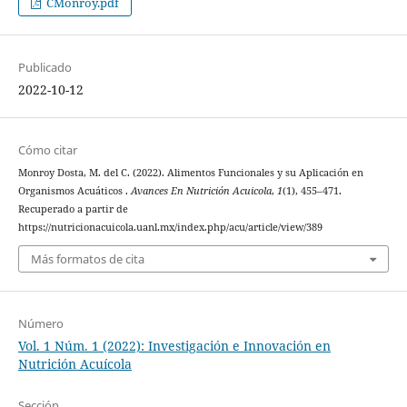
CMonroy.pdf
Publicado
2022-10-12
Cómo citar
Monroy Dosta, M. del C. (2022). Alimentos Funcionales y su Aplicación en
Organismos Acuáticos .
Avances En Nutrición Acuicola
,
1
(1), 455–471.
Recuperado a partir de
https://nutricionacuicola.uanl.mx/index.php/acu/article/view/389
Más formatos de cita
Número
Vol. 1 Núm. 1 (2022): Investigación e Innovación en
Nutrición Acuícola
Sección