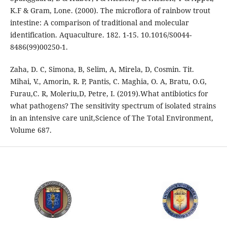
K.F & Gram, Lone. (2000). The microflora of rainbow trout
intestine: A comparison of traditional and molecular
identification. Aquaculture. 182. 1-15. 10.1016/S0044-
8486(99)00250-1.
Zaha, D. C, Simona, B, Selim, A, Mirela, D, Cosmin. Tit.
Mihai, V., Amorin, R. P, Pantis, C. Maghia, O. A, Bratu, O.G,
Furau,C. R, Moleriu,D, Petre, I. (2019).What antibiotics for
what pathogens? The sensitivity spectrum of isolated strains
in an intensive care unit,Science of The Total Environment,
Volume 687.