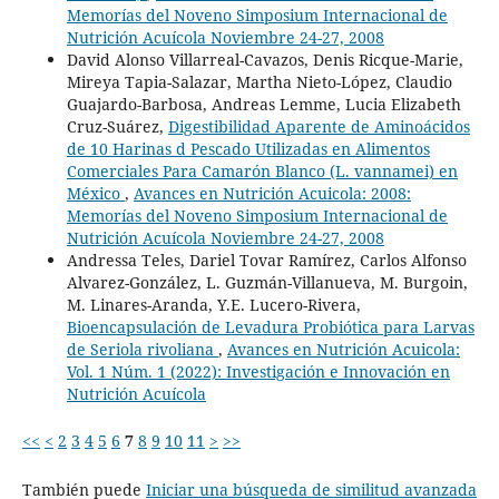
Memorías del Noveno Simposium Internacional de
Nutrición Acuícola Noviembre 24-27, 2008
David Alonso Villarreal-Cavazos, Denis Ricque-Marie,
Mireya Tapia-Salazar, Martha Nieto-López, Claudio
Guajardo-Barbosa, Andreas Lemme, Lucia Elizabeth
Cruz-Suárez,
Digestibilidad Aparente de Aminoácidos
de 10 Harinas d Pescado Utilizadas en Alimentos
Comerciales Para Camarón Blanco (L. vannamei) en
México
,
Avances en Nutrición Acuicola: 2008:
Memorías del Noveno Simposium Internacional de
Nutrición Acuícola Noviembre 24-27, 2008
Andressa Teles, Dariel Tovar Ramírez, Carlos Alfonso
Alvarez-González, L. Guzmán-Villanueva, M. Burgoin,
M. Linares-Aranda, Y.E. Lucero-Rivera,
Bioencapsulación de Levadura Probiótica para Larvas
de Seriola rivoliana
,
Avances en Nutrición Acuicola:
Vol. 1 Núm. 1 (2022): Investigación e Innovación en
Nutrición Acuícola
<<
<
2
3
4
5
6
7
8
9
10
11
>
>>
También puede
Iniciar una búsqueda de similitud avanzada