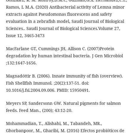
Ramos, L M.A. (2020) Antibacterial activity of Lemna minor
extracts against Pseudomonas fluorescens and safety
evaluation in a zebrafish model, Saudi Journal of Biological
Sciences.. Saudi Journal of Biological Sciences.Volume 27,
Issue 12, 3465-3473
MacFarlane GT, Cummings JH, Allison C. (2007)Protein
degradation by human intestinal bacteria. J Gen Microbiol
;132:1647-1656.
Magnadóttir B. (2006). Innate immunity of fish (overview).
Fish Shellfish Immunol. ;20(2):137-51. doi:
10.1016/j.fsi.2004.09.006. PMID: 15950491.
Meyers SP, Sandersonn GW. Natural pigments for salmon
feeds. Feed Man., (200); 43:12-20.
Mohammadian, T., Alishahi, M., Tabandeh, MR.,
Ghorbanpoor, M., Gharibi, M. (2016) Efectos probióticos de