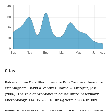
Citas
Balcazar, Jose & de Blas, Ignacio & Ruiz-Zarzuela, Imanol &
Cunningham, David & Vendrell, Daniel & Muzquiz, José.
(2006). The role of probiotics in aquaculture. Veterinary
Microbiology. 114. 173-86. 10.1016/j.vetmic.2006.01.009.
Barko, P., McMichael, M., Swanson, K. y Williams, D. (2018),