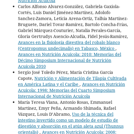
Nutrición Acuícola
Carlos Alfonso Alvarez-González, Gabriela Gaxiola-
Cortés, Luis Daniel Jiménez-Martínez, Adolofo
Sanchez-Zamora, Leticia Arena-Ortiz, Talhía Martínez-
Bruguete, Dariel Tovar-Ramírez, Bartolo Concha-Frías,
Gabriel Márquez-Couturier, Natalia Perales-García,
Gloria Gertrudys Asencio-Alcudia, Fidel Jesús-Ramírez,
Avances en la fisiología digestiva del robalo blanco
(Centropomus undecimalis) en Tabasco, México
,
Avances en Nutrición Acuicola: 2010: Memorias del
Décimo Simposium Internacional de Nutrición
Acuícola 2010
Sergio José Toledo Pérez, María Cristina García
Capote,
Nutrición y Alimentación de Tilapia Cultivada
en América Latina y el Caribe
,
Avances en Nutrición
Acuicola: 1998: Memorias del Cuarto Simposium
Internacional de Nutrición Acuícola
María Teresa Viana, Antonio Rosas, Emmanuel
Martínez, Emyr Peña, Armando Shimada, Rafael
Vázquez, Louis D’Abramo,
Uso de la técnica del
intestino invertido como un modelo de estudio de
digestión y absorción en el atún aleta azul (Thunnus
orientalis)
,
Avances en Nutrición Acuicola: 2008: