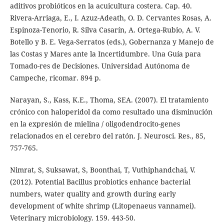
aditivos probióticos en la acuicultura costera. Cap. 40.
Rivera-Arriaga, E., I. Azuz-Adeath, O. D. Cervantes Rosas, A.
Espinoza-Tenorio, R. Silva Casarín, A. Ortega-Rubio, A. V.
Botello y B. E. Vega-Serratos (eds.), Gobernanza y Manejo de
las Costas y Mares ante la Incertidumbre. Una Guía para
Tomado-res de Decisiones. Universidad Autónoma de
Campeche, ricomar. 894 p.
Narayan, S., Kass, K.E., Thoma, SEA. (2007). El tratamiento
crónico con haloperidol da como resultado una disminución
en la expresión de mielina / oligodendrocito-genes
relacionados en el cerebro del ratón. J. Neurosci. Res., 85,
757-765.
Nimrat, S, Suksawat, S, Boonthai, T, Vuthiphandchai, V.
(2012). Potential Bacillus probiotics enhance bacterial
numbers, water quality and growth during early
development of white shrimp (Litopenaeus vannamei).
Veterinary microbiology. 159. 443-50.