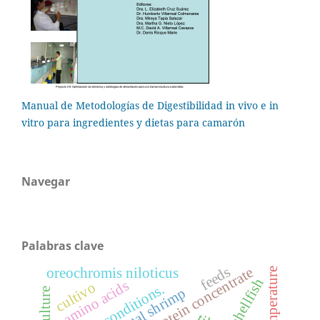
Manual de Metodologías de Digestibilidad in vivo e in
vitro para ingredientes y dietas para camarón
Navegar
Palabras clave
feeds
soybean protein concentrate
oreochromis niloticus
temperature
shellfish
amino acids
cultivo
culture conditions.