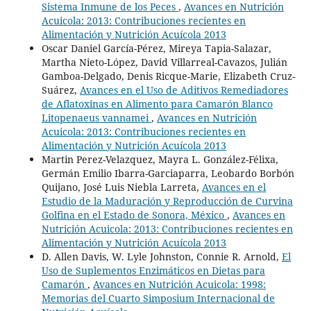
Sistema Inmune de los Peces
,
Avances en Nutrición
Acuicola: 2013: Contribuciones recientes en
Alimentación y Nutrición Acuícola 2013
Oscar Daniel García-Pérez, Mireya Tapia-Salazar,
Martha Nieto-López, David Villarreal-Cavazos, Julián
Gamboa-Delgado, Denis Ricque-Marie, Elizabeth Cruz-
Suárez,
Avances en el Uso de Aditivos Remediadores
de Aflatoxinas en Alimento para Camarón Blanco
Litopenaeus vannamei
,
Avances en Nutrición
Acuicola: 2013: Contribuciones recientes en
Alimentación y Nutrición Acuícola 2013
Martin Perez-Velazquez, Mayra L. González-Félixa,
Germán Emilio Ibarra-Garciaparra, Leobardo Borbón
Quijano, José Luis Niebla Larreta,
Avances en el
Estudio de la Maduración y Reproducción de Curvina
Golfina en el Estado de Sonora, México
,
Avances en
Nutrición Acuicola: 2013: Contribuciones recientes en
Alimentación y Nutrición Acuícola 2013
D. Allen Davis, W. Lyle Johnston, Connie R. Arnold,
El
Uso de Suplementos Enzimáticos en Dietas para
Camarón
,
Avances en Nutrición Acuicola: 1998:
Memorias del Cuarto Simposium Internacional de