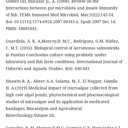
Gómez GD, Balcázar JL. A. (2008). Review on the
interactions between gut microbiota and innate immunity
of fish. FEMS Immunol Med Microbiol. Mar;52(2):145-54.
doi: 10.1111/j.1574-695X.2007.00343.x. Epub 2007 Dec 14.
PMID: 18081845.
Guardiola, Á. K. A,Monroy,D. M.C., Rodríguez, G.M. Núñez,
C. M.T. (2016). Biological control of Aeromonas salmonicida
in Puntius Conchonius culture using probiotic under
laboratory and fish farm conditions. International Journal of
Fisheries and Aquatic Studies. 4(4): 440-443
Hussein R. A., Abeer A.A. Salama, M. E. El Naggar, Gamila
H. A.(2019).Medicinal impact of microalgae collected from
high rate algal ponds; phytochemical and pharmacological
studies of microalgae and its application in medicated
bandages, Biocatalysis and Agricultural
Biotechnology,Volume 20,
González, R. M. Monroy,D.M.C, Guzmán,G.X. Hernández,C.I.,