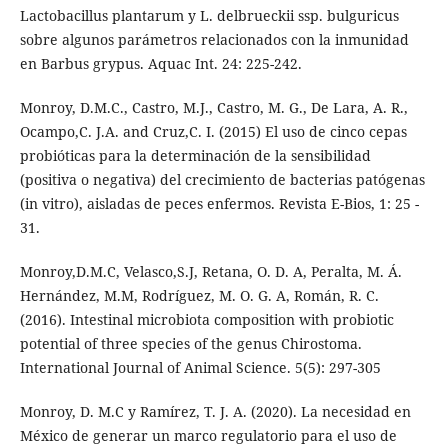
Lactobacillus plantarum y L. delbrueckii ssp. bulguricus
sobre algunos parámetros relacionados con la inmunidad
en Barbus grypus. Aquac Int. 24: 225-242.
Monroy, D.M.C., Castro, M.J., Castro, M. G., De Lara, A. R.,
Ocampo,C. J.A. and Cruz,C. I. (2015) El uso de cinco cepas
probióticas para la determinación de la sensibilidad
(positiva o negativa) del crecimiento de bacterias patógenas
(in vitro), aisladas de peces enfermos. Revista E-Bios, 1: 25 -
31.
Monroy,D.M.C, Velasco,S.J, Retana, O. D. A, Peralta, M. Á.
Hernández, M.M, Rodríguez, M. O. G. A, Román, R. C.
(2016). Intestinal microbiota composition with probiotic
potential of three species of the genus Chirostoma.
International Journal of Animal Science. 5(5): 297-305
Monroy, D. M.C y Ramírez, T. J. A. (2020). La necesidad en
México de generar un marco regulatorio para el uso de