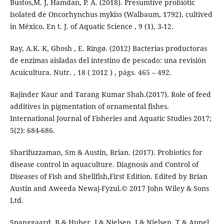
Bustos,M. J, Hamdan, P. A. (2018). Presumtive probiótic
isolated de Oncorhynchus mykiss (Walbaum, 1792), cultived
in México. En t. J. of Aquatic Science , 9 (1), 3-12.
Ray, A.K. K, Ghosh , E. Ringø. (2012) Bacterias productoras
de enzimas aisladas del intestino de pescado: una revisión
Acuicultura. Nutr. , 18 ( 2012 ) , págs. 465 – 492.
Rajinder Kaur and Tarang Kumar Shah.(2017). Role of feed
additives in pigmentation of ornamental fishes.
International Journal of Fisheries and Aquatic Studies 2017;
5(2): 684-686.
Sharifuzzaman, Sm & Austin, Brian. (2017). Probiotics for
disease control in aquaculture. Diagnosis and Control of
Diseases of Fish and Shellfish,First Edition. Edited by Brian
Austin and Aweeda Newaj-Fyzul.© 2017 John Wiley & Sons
Ltd.
Spanggaard, B & Huber, I & Nielsen, J & Nielsen, T & Appel,