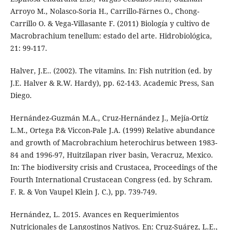
Arroyo M., Nolasco-Soria H., Carrillo-Fárnes O., Chong-
Carrillo O. & Vega-Villasante F. (2011) Biología y cultivo de
Macrobrachium tenellum: estado del arte. Hidrobiológica,
21: 99-117.
Halver, J.E.. (2002). The vitamins. In: Fish nutrition (ed. by
J.E. Halver & R.W. Hardy), pp. 62-143. Academic Press, San
Diego.
Hernández-Guzmán M.A., Cruz-Hernández J., Mejía-Ortíz
L.M., Ortega P.& Viccon-Pale J.A. (1999) Relative abundance
and growth of Macrobrachium heterochirus between 1983-
84 and 1996-97, Huitzilapan river basin, Veracruz, Mexico.
In: The biodiversity crisis and Crustacea, Proceedings of the
Fourth International Crustacean Congress (ed. by Schram.
F. R. & Von Vaupel Klein J. C.), pp. 739-749.
Hernández, L. 2015. Avances en Requerimientos
Nutricionales de Langostinos Nativos. En: Cruz-Suárez, L.E.,