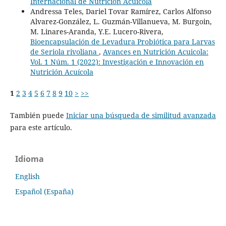
Internacional de Nutrición Acuícola
Andressa Teles, Dariel Tovar Ramírez, Carlos Alfonso
Alvarez-González, L. Guzmán-Villanueva, M. Burgoin,
M. Linares-Aranda, Y.E. Lucero-Rivera,
Bioencapsulación de Levadura Probiótica para Larvas
de Seriola rivoliana
,
Avances en Nutrición Acuicola:
Vol. 1 Núm. 1 (2022): Investigación e Innovación en
Nutrición Acuícola
1
2
3
4
5
6
7
8
9
10
>
>>
También puede
Iniciar una búsqueda de similitud avanzada
para este artículo.
Idioma
English
Español (España)