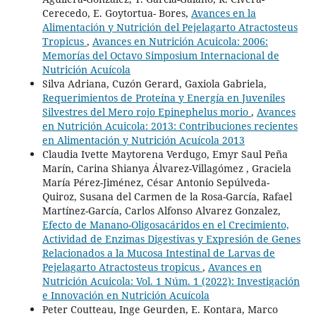
Cerecedo, E. Goytortua- Bores,
Avances en la
Alimentación y Nutrición del Pejelagarto Atractosteus
Tropicus
,
Avances en Nutrición Acuicola: 2006:
Memorías del Octavo Simposium Internacional de
Nutrición Acuícola
Silva Adriana, Cuzón Gerard, Gaxiola Gabriela,
Requerimientos de Proteína y Energía en Juveniles
Silvestres del Mero rojo Epinephelus morio
,
Avances
en Nutrición Acuicola: 2013: Contribuciones recientes
en Alimentación y Nutrición Acuícola 2013
Claudia Ivette Maytorena Verdugo, Emyr Saul Peña
Marín, Carina Shianya Álvarez-Villagómez , Graciela
María Pérez-Jiménez, César Antonio Sepúlveda-
Quiroz, Susana del Carmen de la Rosa-García, Rafael
Martínez-García, Carlos Alfonso Alvarez Gonzalez,
Efecto de Manano-Oligosacáridos en el Crecimiento,
Actividad de Enzimas Digestivas y Expresión de Genes
Relacionados a la Mucosa Intestinal de Larvas de
Pejelagarto Atractosteus tropicus
,
Avances en
Nutrición Acuicola: Vol. 1 Núm. 1 (2022): Investigación
e Innovación en Nutrición Acuícola
Peter Coutteau, Inge Geurden, E. Kontara, Marco