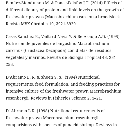
Benítez-Mandujano M. & Ponce-Palafox J.T. (2014) Effects of
different dietary of protein and lipid levels on the growth of
freshwater prawns (Macrobrachium carcinus) broodstock.
Revista MVX Córdoba 19, 3921-3929
Casas-Sánchez R., Vaillard-Nava Y. & Re-Araujo A.D. (1995)
Nutrición de juveniles de langostino Macrobrachium
carcinus (Crustacea:Decapoda) con dietas de residuos
vegetales y marinos. Revista de Biología Tropical 43, 251-
256.
D’Abramo L. R. & Sheen S. S.. (1994) Nutritional
requirements, feed formulation, and feeding practices for
intensive culture of the freshwater prawn Macrobrachium
rosenbergii. Reviews in Fisheries Science 2, 1–21.
D´Abramo L.R. (1998) Nutritional requirements of
freshwater prawn Macrobrachium rosenbergii:
comparisions with species of penaeid shrimp. Reviews in