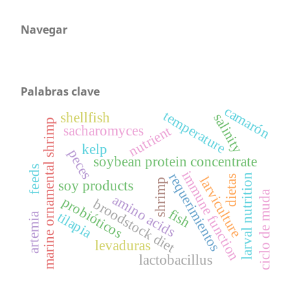
Navegar
Palabras clave
camarón
temperature
shellfish
salinity
marine ornamental shrimp
nutrient
sacharomyces
kelp
peces
soybean protein concentrate
feeds
immune function
requerimientos
larval nutrition
dietas
larviculture
shrimp
soy products
ciclo de muda
amino acids
probióticos
broodstock diet
fish
tilapia
artemia
levaduras
lactobacillus