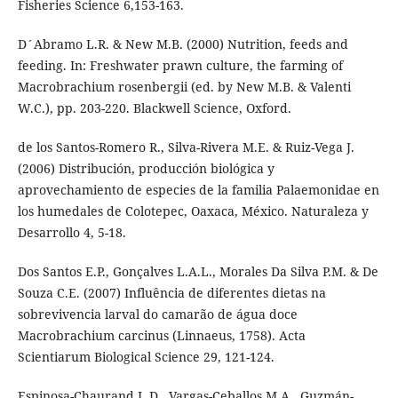
Fisheries Science 6,153-163.
D´Abramo L.R. & New M.B. (2000) Nutrition, feeds and
feeding. In: Freshwater prawn culture, the farming of
Macrobrachium rosenbergii (ed. by New M.B. & Valenti
W.C.), pp. 203-220. Blackwell Science, Oxford.
de los Santos-Romero R., Silva-Rivera M.E. & Ruiz-Vega J.
(2006) Distribución, producción biológica y
aprovechamiento de especies de la familia Palaemonidae en
los humedales de Colotepec, Oaxaca, México. Naturaleza y
Desarrollo 4, 5-18.
Dos Santos E.P., Gonçalves L.A.L., Morales Da Silva P.M. & De
Souza C.E. (2007) Influência de diferentes dietas na
sobrevivencia larval do camarão de água doce
Macrobrachium carcinus (Linnaeus, 1758). Acta
Scientiarum Biological Science 29, 121-124.
Espinosa-Chaurand L.D., Vargas-Ceballos M.A., Guzmán-