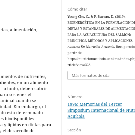
Cómo citar
Young Cho, C., & P. Bureau, D. (2019).
BIOENERGÉTICA EN LA FORMULACION D
DIETAS Y ESTANDARES DE ALIMENTACIO
ietas, alimentación,
PARA LA ACUACULTURA DEL SALMON:
PRINCIPIOS, MÉTODOS Y APLICACIONES.
Avances En Nutrición Acuicola
. Recuperado
partir de
https://nutricionacuicola.uanl.mx/index.ph
rticle/view/323
Más formatos de cita
imientos de nutrientes,
dientes, en un alimento
r lo tanto, deben cubrir
para sostener el
Número
 animal cuando se
1996: Memorias del Tercer
ciedad. Sin embargo, el
Simposium Internacional de Nutr
ento esta determinado
Acuícola
s biodisponibles
 y lípidos en dietas para
Sección
y el desarrollo de