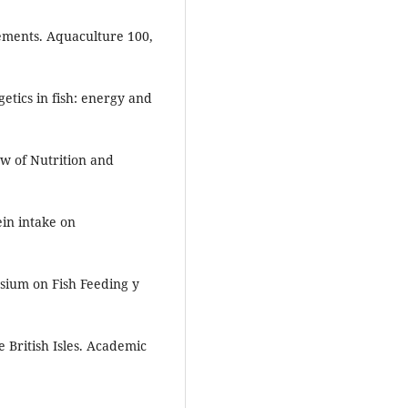
ements. Aquaculture 100,
getics in fish: energy and
ew of Nutrition and
ein intake on
osium on Fish Feeding y
e British Isles. Academic