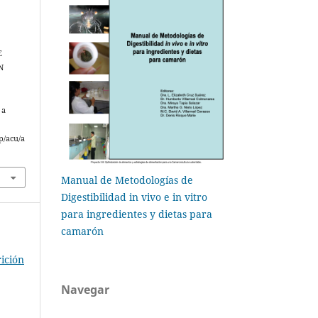
E
N
 a
p/acu/a
Manual de Metodologías de
Digestibilidad in vivo e in vitro
para ingredientes y dietas para
camarón
ición
Navegar