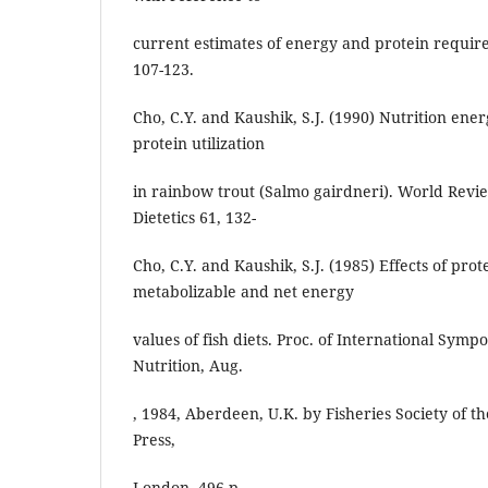
current estimates of energy and protein requir
107-123.
Cho, C.Y. and Kaushik, S.J. (1990) Nutrition ener
protein utilization
in rainbow trout (Salmo gairdneri). World Revi
Dietetics 61, 132-
Cho, C.Y. and Kaushik, S.J. (1985) Effects of prot
metabolizable and net energy
values of fish diets. Proc. of International Symp
Nutrition, Aug.
, 1984, Aberdeen, U.K. by Fisheries Society of th
Press,
London. 496 p.