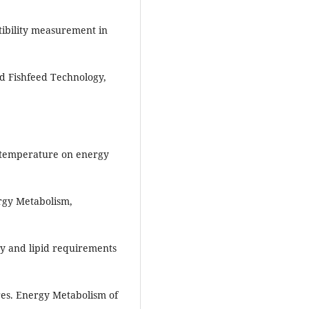
stibility measurement in
nd Fishfeed Technology,
er temperature on energy
ergy Metabolism,
gy and lipid requirements
res. Energy Metabolism of