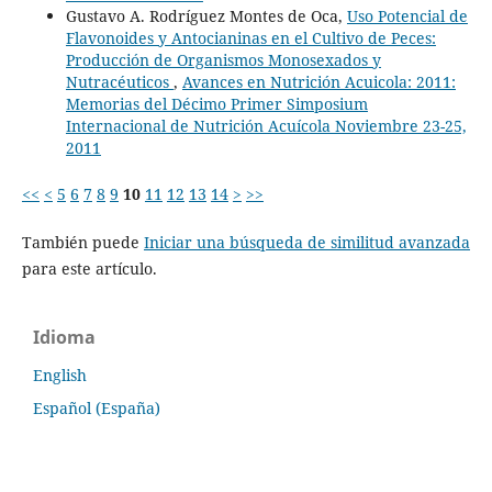
Gustavo A. Rodríguez Montes de Oca,
Uso Potencial de
Flavonoides y Antocianinas en el Cultivo de Peces:
Producción de Organismos Monosexados y
Nutracéuticos
,
Avances en Nutrición Acuicola: 2011:
Memorias del Décimo Primer Simposium
Internacional de Nutrición Acuícola Noviembre 23-25,
2011
<<
<
5
6
7
8
9
10
11
12
13
14
>
>>
También puede
Iniciar una búsqueda de similitud avanzada
para este artículo.
Idioma
English
Español (España)