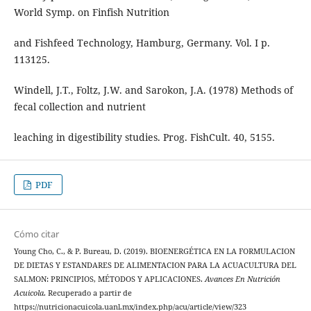
World Symp. on Finfish Nutrition
and Fishfeed Technology, Hamburg, Germany. Vol. I p.
113125.
Windell, J.T., Foltz, J.W. and Sarokon, J.A. (1978) Methods of
fecal collection and nutrient
leaching in digestibility studies. Prog. FishCult. 40, 5155.
PDF
Cómo citar
Young Cho, C., & P. Bureau, D. (2019). BIOENERGÉTICA EN LA FORMULACION
DE DIETAS Y ESTANDARES DE ALIMENTACION PARA LA ACUACULTURA DEL
SALMON: PRINCIPIOS, MÉTODOS Y APLICACIONES.
Avances En Nutrición
Acuicola
. Recuperado a partir de
https://nutricionacuicola.uanl.mx/index.php/acu/article/view/323