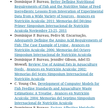
Dominique P. Bureau,
Better Defining Nutritional
Requirements of Fish and the Nutritive Value of Feed
Ingredients: Lessons from Integration of Experimental
Data from a Wide Variety of Sources
,
Avances en
Nutrición Acuicola: 2011: Memorias del Décimo
Primer Simposium Internacional de Nutrición
Acuícola Noviembre 23-25, 2011
Dominique P. Bureau, Pedro M. Encarnação,
Adequately Defining the Amino Acid Requirements of
Fish: The Case Example of Lysine
,
Avances en
Nutrición Acuicola: 2006: Memorías del Octavo
Simposium Internacional de Nutrición Acuícola
Dominique P. Bureau, Jennifer Gibson, Adel El-
Mowafi,
Review: Use of Animal Fats in Aquaculture
Feeds
,
Avances en Nutrición Acuicola: 2002:
Memorias del Sexto Simposium Internacional de
Nutrición Acuícola
C. Young Cho,
Development of Computer Models for
Fish Feeding Standards and Aquaculture Waste
Estimations: A Treatise
,
Avances en Nutrición
Acuicola: 2004: Memorias del Septimo Simposium
Internacional de Nutrición Acuícola
Dominique P. Bureau,
Factors Affecting Metabolic