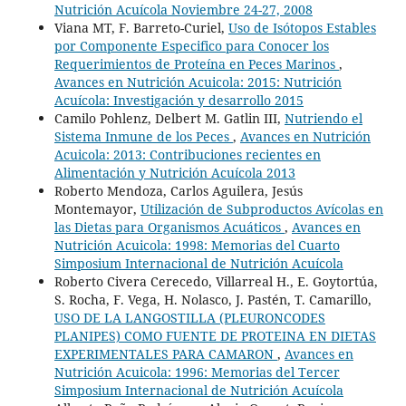
Nutrición Acuícola Noviembre 24-27, 2008
Viana MT, F. Barreto-Curiel,
Uso de Isótopos Estables
por Componente Especifico para Conocer los
Requerimientos de Proteína en Peces Marinos
,
Avances en Nutrición Acuicola: 2015: Nutrición
Acuícola: Investigación y desarrollo 2015
Camilo Pohlenz, Delbert M. Gatlin III,
Nutriendo el
Sistema Inmune de los Peces
,
Avances en Nutrición
Acuicola: 2013: Contribuciones recientes en
Alimentación y Nutrición Acuícola 2013
Roberto Mendoza, Carlos Aguilera, Jesús
Montemayor,
Utilización de Subproductos Avícolas en
las Dietas para Organismos Acuáticos
,
Avances en
Nutrición Acuicola: 1998: Memorias del Cuarto
Simposium Internacional de Nutrición Acuícola
Roberto Civera Cerecedo, Villarreal H., E. Goytortúa,
S. Rocha, F. Vega, H. Nolasco, J. Pastén, T. Camarillo,
USO DE LA LANGOSTILLA (PLEURONCODES
PLANIPES) COMO FUENTE DE PROTEINA EN DIETAS
EXPERIMENTALES PARA CAMARON
,
Avances en
Nutrición Acuicola: 1996: Memorias del Tercer
Simposium Internacional de Nutrición Acuícola