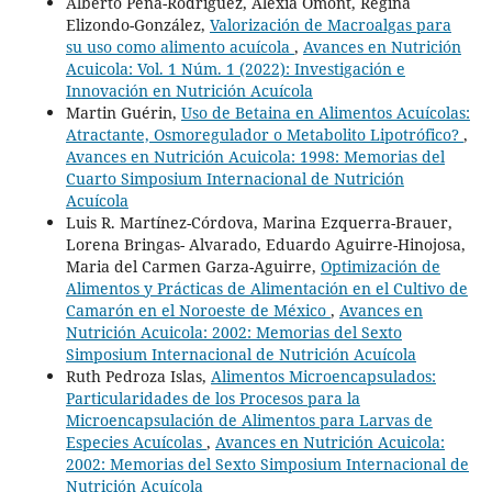
Alberto Peña-Rodríguez, Alexia Omont, Regina
Elizondo-González,
Valorización de Macroalgas para
su uso como alimento acuícola
,
Avances en Nutrición
Acuicola: Vol. 1 Núm. 1 (2022): Investigación e
Innovación en Nutrición Acuícola
Martin Guérin,
Uso de Betaina en Alimentos Acuícolas:
Atractante, Osmoregulador o Metabolito Lipotrófico?
,
Avances en Nutrición Acuicola: 1998: Memorias del
Cuarto Simposium Internacional de Nutrición
Acuícola
Luis R. Martínez-Córdova, Marina Ezquerra-Brauer,
Lorena Bringas- Alvarado, Eduardo Aguirre-Hinojosa,
Maria del Carmen Garza-Aguirre,
Optimización de
Alimentos y Prácticas de Alimentación en el Cultivo de
Camarón en el Noroeste de México
,
Avances en
Nutrición Acuicola: 2002: Memorias del Sexto
Simposium Internacional de Nutrición Acuícola
Ruth Pedroza Islas,
Alimentos Microencapsulados:
Particularidades de los Procesos para la
Microencapsulación de Alimentos para Larvas de
Especies Acuícolas
,
Avances en Nutrición Acuicola:
2002: Memorias del Sexto Simposium Internacional de
Nutrición Acuícola