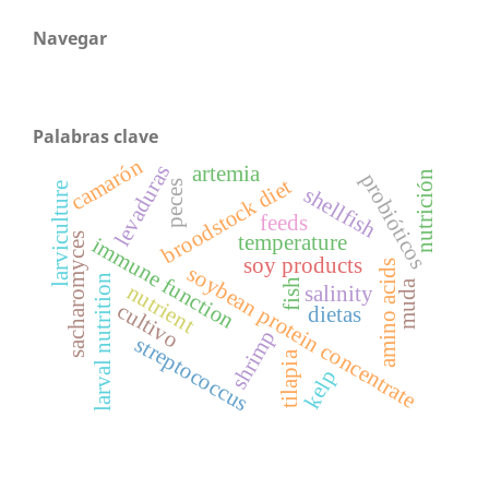
Navegar
Palabras clave
camarón
levaduras
artemia
nutrición
probióticos
broodstock diet
peces
larviculture
shellfish
feeds
sacharomyces
temperature
immune function
soy products
amino acids
soybean protein concentrate
larval nutrition
fish
muda
nutrient
salinity
cultivo
dietas
shrimp
streptococcus
tilapia
kelp