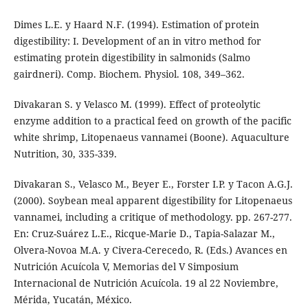
Dimes L.E. y Haard N.F. (1994). Estimation of protein
digestibility: I. Development of an in vitro method for
estimating protein digestibility in salmonids (Salmo
gairdneri). Comp. Biochem. Physiol. 108, 349–362.
Divakaran S. y Velasco M. (1999). Effect of proteolytic
enzyme addition to a practical feed on growth of the pacific
white shrimp, Litopenaeus vannamei (Boone). Aquaculture
Nutrition, 30, 335-339.
Divakaran S., Velasco M., Beyer E., Forster I.P. y Tacon A.G.J.
(2000). Soybean meal apparent digestibility for Litopenaeus
vannamei, including a critique of methodology. pp. 267-277.
En: Cruz-Suárez L.E., Ricque-Marie D., Tapia-Salazar M.,
Olvera-Novoa M.A. y Civera-Cerecedo, R. (Eds.) Avances en
Nutrición Acuícola V, Memorias del V Simposium
Internacional de Nutrición Acuícola. 19 al 22 Noviembre,
Mérida, Yucatán, México.