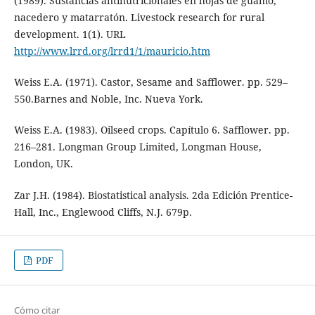
(1989). Sustancias antinutricionales en hojas de guamo,
nacedero y matarratón. Livestock research for rural
development. 1(1). URL
http://www.lrrd.org/lrrd1/1/mauricio.htm
Weiss E.A. (1971). Castor, Sesame and Safflower. pp. 529–
550.Barnes and Noble, Inc. Nueva York.
Weiss E.A. (1983). Oilseed crops. Capítulo 6. Safflower. pp.
216–281. Longman Group Limited, Longman House,
London, UK.
Zar J.H. (1984). Biostatistical analysis. 2da Edición Prentice-
Hall, Inc., Englewood Cliffs, N.J. 679p.
PDF
Cómo citar