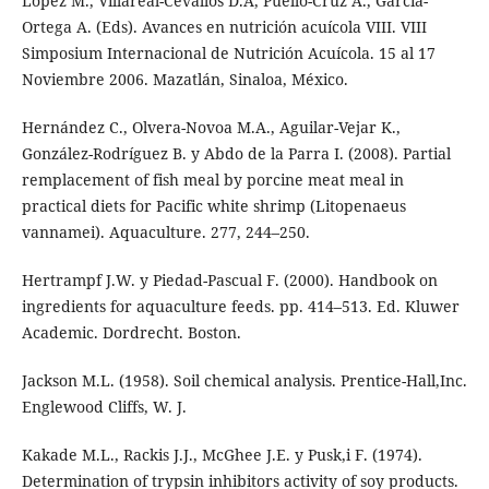
López M., Villareal-Cevallos D.A, Puello-Cruz A., García-
Ortega A. (Eds). Avances en nutrición acuícola VIII. VIII
Simposium Internacional de Nutrición Acuícola. 15 al 17
Noviembre 2006. Mazatlán, Sinaloa, México.
Hernández C., Olvera-Novoa M.A., Aguilar-Vejar K.,
González-Rodríguez B. y Abdo de la Parra I. (2008). Partial
remplacement of fish meal by porcine meat meal in
practical diets for Pacific white shrimp (Litopenaeus
vannamei). Aquaculture. 277, 244–250.
Hertrampf J.W. y Piedad-Pascual F. (2000). Handbook on
ingredients for aquaculture feeds. pp. 414–513. Ed. Kluwer
Academic. Dordrecht. Boston.
Jackson M.L. (1958). Soil chemical analysis. Prentice-Hall,Inc.
Englewood Cliffs, W. J.
Kakade M.L., Rackis J.J., McGhee J.E. y Pusk,i F. (1974).
Determination of trypsin inhibitors activity of soy products.