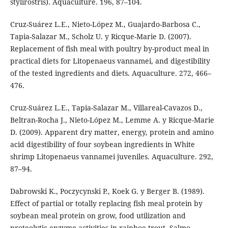
stylirostris). Aquaculture. 196, 87–104.
Cruz-Suárez L.E., Nieto-López M., Guajardo-Barbosa C.,
Tapia-Salazar M., Scholz U. y Ricque-Marie D. (2007).
Replacement of fish meal with poultry by-product meal in
practical diets for Litopenaeus vannamei, and digestibility
of the tested ingredients and diets. Aquaculture. 272, 466–
476.
Cruz-Suárez L.E., Tapia-Salazar M., Villareal-Cavazos D.,
Beltran-Rocha J., Nieto-López M., Lemme A. y Ricque-Marie
D. (2009). Apparent dry matter, energy, protein and amino
acid digestibility of four soybean ingredients in White
shrimp Litopenaeus vannamei juveniles. Aquaculture. 292,
87–94.
Dabrowski K., Poczycynski P., Koek G. y Berger B. (1989).
Effect of partial or totally replacing fish meal protein by
soybean meal protein on grow, food utilization and
proteolytic enzyme activities in rainboe trout, Salmo