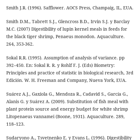
Smith J.R. (1996). Safflower. AOCS Press, Champaig, IL, EUA.
Smith D.M., Tabrett S.J., Glencross B.D., Irvin S.J. y Barclay
M.C. (2007) Digestibility of lupin kernel meals in feeds for
the black tiger shrimp, Penaeus monodon. Aquaculture.
264, 353-362.
Sokal R.R. (1995). Assumption of analysis of variance. pp
392–450. En: Sokal R. R. y Rohlf F. J. (Eds) Biometry:
Principles and practice of statistic in biological research, 3rd
Edición. W. H. Freeman and Company, Nueva York, EUA.
Suárez A.J., Gaxiola G., Mendoza R., Cadavid S., García G.,
Alanis G. y Suárez A. (2009). Substitution of fish meal with
plant protein source and energy budget for white shrimp
Litopenaeus vannamei (Boone, 1931). Aquaculture. 289,
118–123.
Sudaryono A., Tsvetnenko E. y Evans L. (1996). Digestibility