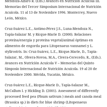
Mendoza-Alfaro R. (Eds.) Avances en Nutrición Acuícola III.
Memorias del Tercer Simposium Internacional de Nutrición
Acuícola. 11 al 13 de Noviembre 1996. Monterrey, Nuevo
León, México.
Cruz-Suárez L.E., Antimo-Pérez J.S., Luna-Mendoza N.,
Tapia-Salazar M. y Ricque-Marie D. (2000). Relaciones
proteína/energía y proteína vegetal/animal óptimas en
alimentos de engorda para Litopenaeus vannamei y L.
stylirostris. In: Cruz-Suárez, L.E., Ricque.Marie, D., Tapia-
Salazar, M., Olvera-Novoa, M.A., Civera-Cerecedo, R., (Eds.).
Avances en Nutrición Acuícola V – Memorias del Quinto
Simposio Internacional de Nutrición Acuícola. 19 al 20 de
Noviembre 2000. Mérida, Yucatán, México.
Cruz-Suárez L.E., Ricque-Marie D., Tapia-Salazar M.,
McCallum I. y Hickling D. (2001). Assessment of differently
processed feed pea (Pisum sativum ) meals and canola meal
(Brassica sp.) in diets for blue shrimp (Litopenaeus