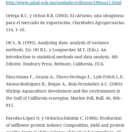
http://www.salud.gob.mx/unidades/cdi/nom/188ssa12.html
Ortega R.C. y Ochoa B.R. (2003). El cártamo, una oleaginosa
para el mercado de exportación. Claridades Agropecuarias.
114, 1–16.
Ott L. R. (1992). Analyzing data: analysis of variance
methods. En: Ott R.L. y Longnecker M.T. (Eds.). An
introduction to statistical methods and data analysis. 4th
Edición. Doxbury Press, Belmont, California, EUA.
Páez-Osuna F., Gracia A., Flores-Verdugo F., Lyle-Fritch L.P.,
Alonso-Rodríguez R., Roque A., Ruiz-Fernández A.C. (2003).
Shrimp Aquaculture develoment and the environment in
the Gulf of California ecoregion. Marine Poll. Bull. 46, 806–
815.
Paredes-López O. y Ordorica-Falomir C. (1986). Production
of safflower protein isolates: Composition, yield and protein