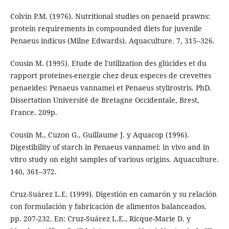
Colvin P.M. (1976). Nutritional studies on penaeid prawns:
protein requirements in compounded diets for juvenile
Penaeus indicus (Milne Edwards). Aquaculture. 7, 315–326.
Cousin M. (1995). Etude de l'utilization des glúcides et du
rapport proteines-energie chez deux especes de crevettes
penaeides: Penaeus vannamei et Penaeus stylirostris. PhD.
Dissertation Université de Bretagne Occidentale, Brest,
France. 209p.
Cousin M., Cuzon G., Guillaume J. y Aquacop (1996).
Digestibility of starch in Penaeus vannamei: in vivo and in
vitro study on eight samples of various origins. Aquaculture.
140, 361–372.
Cruz-Suárez L.E. (1999). Digestión en camarón y su relación
con formulación y fabricación de alimentos balanceados.
pp. 207-232. En: Cruz-Suárez L.E., Ricque-Marie D. y