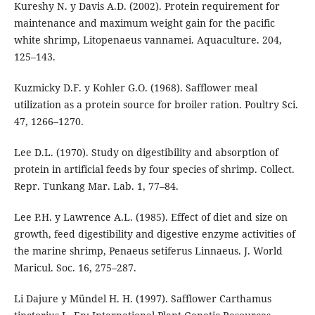
Kureshy N. y Davis A.D. (2002). Protein requirement for
maintenance and maximum weight gain for the pacific
white shrimp, Litopenaeus vannamei. Aquaculture. 204,
125–143.
Kuzmicky D.F. y Kohler G.O. (1968). Safflower meal
utilization as a protein source for broiler ration. Poultry Sci.
47, 1266–1270.
Lee D.L. (1970). Study on digestibility and absorption of
protein in artificial feeds by four species of shrimp. Collect.
Repr. Tunkang Mar. Lab. 1, 77–84.
Lee P.H. y Lawrence A.L. (1985). Effect of diet and size on
growth, feed digestibility and digestive enzyme activities of
the marine shrimp, Penaeus setiferus Linnaeus. J. World
Maricul. Soc. 16, 275–287.
Li Dajure y Mündel H. H. (1997). Safflower Carthamus