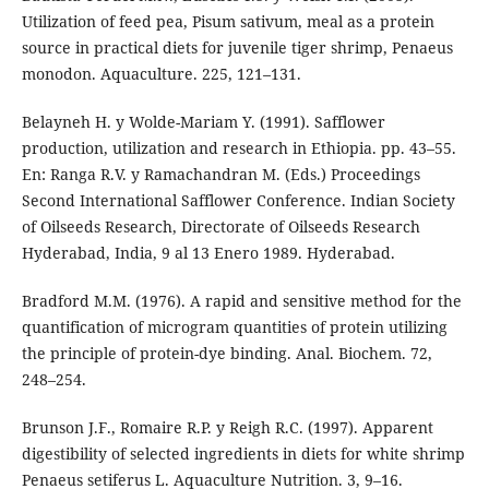
Utilization of feed pea, Pisum sativum, meal as a protein
source in practical diets for juvenile tiger shrimp, Penaeus
monodon. Aquaculture. 225, 121–131.
Belayneh H. y Wolde-Mariam Y. (1991). Safflower
production, utilization and research in Ethiopia. pp. 43–55.
En: Ranga R.V. y Ramachandran M. (Eds.) Proceedings
Second International Safflower Conference. Indian Society
of Oilseeds Research, Directorate of Oilseeds Research
Hyderabad, India, 9 al 13 Enero 1989. Hyderabad.
Bradford M.M. (1976). A rapid and sensitive method for the
quantification of microgram quantities of protein utilizing
the principle of protein-dye binding. Anal. Biochem. 72,
248–254.
Brunson J.F., Romaire R.P. y Reigh R.C. (1997). Apparent
digestibility of selected ingredients in diets for white shrimp
Penaeus setiferus L. Aquaculture Nutrition. 3, 9–16.