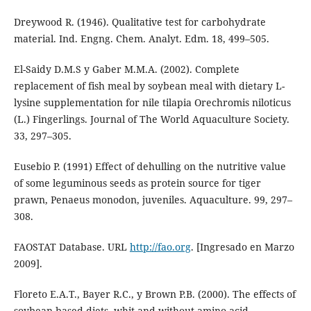
Dreywood R. (1946). Qualitative test for carbohydrate
material. Ind. Engng. Chem. Analyt. Edm. 18, 499–505.
El-Saidy D.M.S y Gaber M.M.A. (2002). Complete
replacement of fish meal by soybean meal with dietary L-
lysine supplementation for nile tilapia Orechromis niloticus
(L.) Fingerlings. Journal of The World Aquaculture Society.
33, 297–305.
Eusebio P. (1991) Effect of dehulling on the nutritive value
of some leguminous seeds as protein source for tiger
prawn, Penaeus monodon, juveniles. Aquaculture. 99, 297–
308.
FAOSTAT Database. URL
http://fao.org
. [Ingresado en Marzo
2009].
Floreto E.A.T., Bayer R.C., y Brown P.B. (2000). The effects of
soybean-based diets, whit and without amino acid