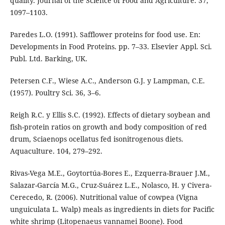
quality. Journal of the Science of Food and Agriculture. 37,
1097–1103.
Paredes L.O. (1991). Safflower proteins for food use. En:
Developments in Food Proteins. pp. 7–33. Elsevier Appl. Sci.
Publ. Ltd. Barking, UK.
Petersen C.F., Wiese A.C., Anderson G.J. y Lampman, C.E.
(1957). Poultry Sci. 36, 3–6.
Reigh R.C. y Ellis S.C. (1992). Effects of dietary soybean and
fish-protein ratios on growth and body composition of red
drum, Sciaenops ocellatus fed isonitrogenous diets.
Aquaculture. 104, 279–292.
Rivas-Vega M.E., Goytortúa-Bores E., Ezquerra-Brauer J.M.,
Salazar-García M.G., Cruz-Suárez L.E., Nolasco, H. y Civera-
Cerecedo, R. (2006). Nutritional value of cowpea (Vigna
unguiculata L. Walp) meals as ingredients in diets for Pacific
white shrimp (Litopenaeus vannamei Boone). Food