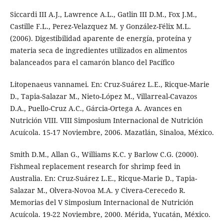
Siccardi III A.J., Lawrence A.L., Gatlin III D.M., Fox J.M.,
Castille F.L., Perez-Velazquez M. y González-Félix M.L.
(2006). Digestibilidad aparente de energía, proteína y
materia seca de ingredientes utilizados en alimentos
balanceados para el camarón blanco del Pacífico
Litopenaeus vannamei. En: Cruz-Suárez L.E., Ricque-Marie
D., Tapia-Salazar M., Nieto-López M., Villarreal-Cavazos
D.A., Puello-Cruz A.C., Gárcia-Ortega A. Avances en
Nutrición VIII. VIII Simposium Internacional de Nutrición
Acuícola. 15-17 Noviembre, 2006. Mazatlán, Sinaloa, México.
Smith D.M., Allan G., Williams K.C. y Barlow C.G. (2000).
Fishmeal replacement research for shrimp feed in
Australia. En: Cruz-Suárez L.E., Ricque-Marie D., Tapia-
Salazar M., Olvera-Novoa M.A. y Civera-Cerecedo R.
Memorias del V Simposium Internacional de Nutrición
Acuícola. 19-22 Noviembre, 2000. Mérida, Yucatán, México.