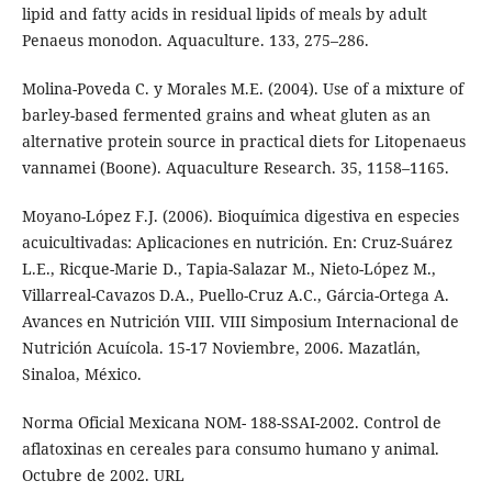
lipid and fatty acids in residual lipids of meals by adult
Penaeus monodon. Aquaculture. 133, 275–286.
Molina-Poveda C. y Morales M.E. (2004). Use of a mixture of
barley-based fermented grains and wheat gluten as an
alternative protein source in practical diets for Litopenaeus
vannamei (Boone). Aquaculture Research. 35, 1158–1165.
Moyano-López F.J. (2006). Bioquímica digestiva en especies
acuicultivadas: Aplicaciones en nutrición. En: Cruz-Suárez
L.E., Ricque-Marie D., Tapia-Salazar M., Nieto-López M.,
Villarreal-Cavazos D.A., Puello-Cruz A.C., Gárcia-Ortega A.
Avances en Nutrición VIII. VIII Simposium Internacional de
Nutrición Acuícola. 15-17 Noviembre, 2006. Mazatlán,
Sinaloa, México.
Norma Oficial Mexicana NOM- 188-SSAI-2002. Control de
aflatoxinas en cereales para consumo humano y animal.
Octubre de 2002. URL