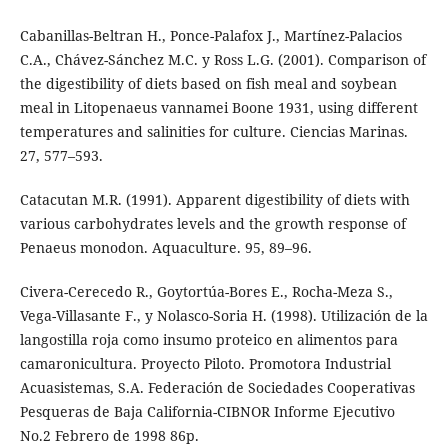
Cabanillas-Beltran H., Ponce-Palafox J., Martínez-Palacios
C.A., Chávez-Sánchez M.C. y Ross L.G. (2001). Comparison of
the digestibility of diets based on fish meal and soybean
meal in Litopenaeus vannamei Boone 1931, using different
temperatures and salinities for culture. Ciencias Marinas.
27, 577–593.
Catacutan M.R. (1991). Apparent digestibility of diets with
various carbohydrates levels and the growth response of
Penaeus monodon. Aquaculture. 95, 89–96.
Civera-Cerecedo R., Goytortúa-Bores E., Rocha-Meza S.,
Vega-Villasante F., y Nolasco-Soria H. (1998). Utilización de la
langostilla roja como insumo proteico en alimentos para
camaronicultura. Proyecto Piloto. Promotora Industrial
Acuasistemas, S.A. Federación de Sociedades Cooperativas
Pesqueras de Baja California-CIBNOR Informe Ejecutivo
No.2 Febrero de 1998 86p.