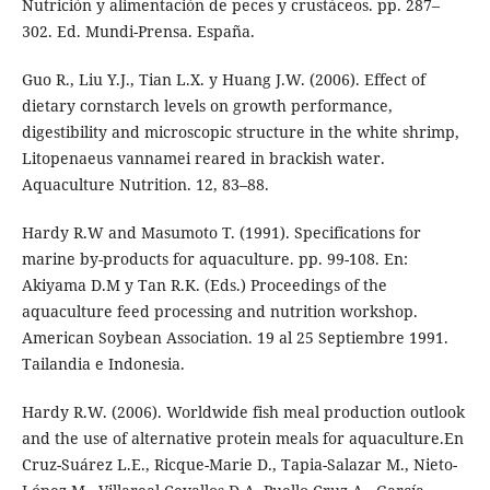
Nutrición y alimentación de peces y crustáceos. pp. 287–
302. Ed. Mundi-Prensa. España.
Guo R., Liu Y.J., Tian L.X. y Huang J.W. (2006). Effect of
dietary cornstarch levels on growth performance,
digestibility and microscopic structure in the white shrimp,
Litopenaeus vannamei reared in brackish water.
Aquaculture Nutrition. 12, 83–88.
Hardy R.W and Masumoto T. (1991). Specifications for
marine by-products for aquaculture. pp. 99-108. En:
Akiyama D.M y Tan R.K. (Eds.) Proceedings of the
aquaculture feed processing and nutrition workshop.
American Soybean Association. 19 al 25 Septiembre 1991.
Tailandia e Indonesia.
Hardy R.W. (2006). Worldwide fish meal production outlook
and the use of alternative protein meals for aquaculture.En
Cruz-Suárez L.E., Ricque-Marie D., Tapia-Salazar M., Nieto-