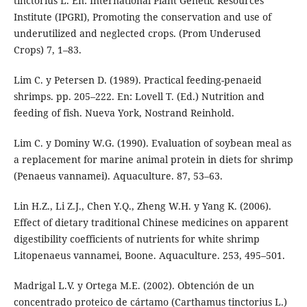
tinctorius L. En: International Plant Genetic Resources
Institute (IPGRI), Promoting the conservation and use of
underutilized and neglected crops. (Prom Underused
Crops) 7, 1–83.
Lim C. y Petersen D. (1989). Practical feeding-penaeid
shrimps. pp. 205–222. En: Lovell T. (Ed.) Nutrition and
feeding of fish. Nueva York, Nostrand Reinhold.
Lim C. y Dominy W.G. (1990). Evaluation of soybean meal as
a replacement for marine animal protein in diets for shrimp
(Penaeus vannamei). Aquaculture. 87, 53–63.
Lin H.Z., Li Z.J., Chen Y.Q., Zheng W.H. y Yang K. (2006).
Effect of dietary traditional Chinese medicines on apparent
digestibility coefficients of nutrients for white shrimp
Litopenaeus vannamei, Boone. Aquaculture. 253, 495–501.
Madrigal L.V. y Ortega M.E. (2002). Obtención de un
concentrado proteico de cártamo (Carthamus tinctorius L.)