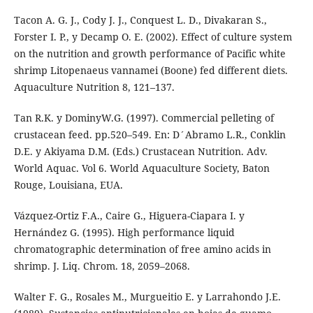
Tacon A. G. J., Cody J. J., Conquest L. D., Divakaran S.,
Forster I. P., y Decamp O. E. (2002). Effect of culture system
on the nutrition and growth performance of Pacific white
shrimp Litopenaeus vannamei (Boone) fed different diets.
Aquaculture Nutrition 8, 121–137.
Tan R.K. y DominyW.G. (1997). Commercial pelleting of
crustacean feed. pp.520–549. En: D´Abramo L.R., Conklin
D.E. y Akiyama D.M. (Eds.) Crustacean Nutrition. Adv.
World Aquac. Vol 6. World Aquaculture Society, Baton
Rouge, Louisiana, EUA.
Vázquez-Ortiz F.A., Caire G., Higuera-Ciapara I. y
Hernández G. (1995). High performance liquid
chromatographic determination of free amino acids in
shrimp. J. Liq. Chrom. 18, 2059–2068.
Walter F. G., Rosales M., Murgueitio E. y Larrahondo J.E.