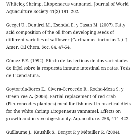
Whiteleg Shrimp, Litopenaeus vannamei. Journal of World
Aquaculture Society 41(2) 191–202.
Gecgel U., Demirci M., Esendal E. y Tasan M. (2007). Fatty
acid composition of the oil from developing seeds of
different varieties of safflower (Carthamus tinctorius L.). J.
Amer. Oil Chem. Soc. 84, 47-54.
Gómez F.E. (1992). Efecto de las lectinas de dos variedades
de fríjol sobre la respuesta inmune intestinal en ratas. Tesis
de Licenciatura.
Goytortúa-Bores E., Civera-Cerecedo R., Rocha-Meza S. y
Green-Yee A. (2006). Partial replacement of red crab
(Pleuroncodes planipes) meal for fish meal in practical diets
for the white shrimp Litopenaeus vannamei. Effects on
growth and in vivo digestibility. Aquaculture. 256, 414–422.
Guillaume J., Kaushik S., Bergot P. y Métailler R. (2004).