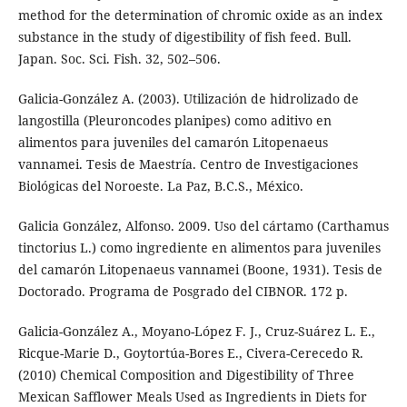
method for the determination of chromic oxide as an index
substance in the study of digestibility of fish feed. Bull.
Japan. Soc. Sci. Fish. 32, 502–506.
Galicia-González A. (2003). Utilización de hidrolizado de
langostilla (Pleuroncodes planipes) como aditivo en
alimentos para juveniles del camarón Litopenaeus
vannamei. Tesis de Maestría. Centro de Investigaciones
Biológicas del Noroeste. La Paz, B.C.S., México.
Galicia González, Alfonso. 2009. Uso del cártamo (Carthamus
tinctorius L.) como ingrediente en alimentos para juveniles
del camarón Litopenaeus vannamei (Boone, 1931). Tesis de
Doctorado. Programa de Posgrado del CIBNOR. 172 p.
Galicia-González A., Moyano-López F. J., Cruz-Suárez L. E.,
Ricque-Marie D., Goytortúa-Bores E., Civera-Cerecedo R.
(2010) Chemical Composition and Digestibility of Three
Mexican Safflower Meals Used as Ingredients in Diets for