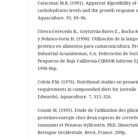
Catacutan M.R. (1991). Apparent digestibility of 
carbohydrates levels and the growth response
Aquaculture. 95, 89–96.
Civera-Cerecedo R., Goytortúa-Bores E., Rocha-Me
y Nolasco-Soria H. (1998). Utilización de la lang
proteico en alimentos para camaronicultura. Pr
Industrial Acuasistemas, S.A. Federación de So
Pesqueras de Baja California-CIBNOR Informe Ej
1998 86p.
Colvin P.M. (1976). Nutritional studies on penae
requirements in compounded diets for juvenile 
Edwards). Aquaculture. 7, 315–326.
Cousin M. (1995). Etude de l'utilization des glúc
proteines-energie chez deux especes de crevett
vannamei et Penaeus stylirostris. PhD. Dissertat
Bretagne Occidentale, Brest, France. 209p.