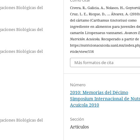
gaciones Biológicas del
Civera, R., Galicia, A., Nolasco, H., Goytortú
Cruz, L. E., Ricque, D., … Álvarez, A. (2010)
del cártamo (Carthamus tinctorius) como
ingrediente en alimentos para juveniles de
gaciones Biológicas del
camarón Litopenaeus vannamei.
Avances 
Nutrición Acuicola
. Recuperado a partir de
https://nutricionacuicola.uanl.mx/index.ph
gaciones Biológicas del
rticle/view/116
Más formatos de cita
Número
2010: Memorias del Décimo
Simposium Internacional de Nutr
Acuícola 2010
Sección
gaciones Biológicas del
Artículos