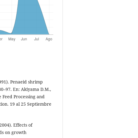
991). Penaeid shrimp
 80–97. En: Akiyama D.M.,
e Feed Processing and
ion. 19 al 25 Septiembre
004). Effects of
ids on growth