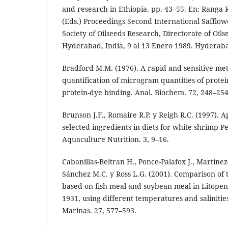
and research in Ethiopia. pp. 43–55. En: Ranga
(Eds.) Proceedings Second International Safflo
Society of Oilseeds Research, Directorate of Oil
Hyderabad, India, 9 al 13 Enero 1989. Hyderab
Bradford M.M. (1976). A rapid and sensitive me
quantification of microgram quantities of protein
protein-dye binding. Anal. Biochem. 72, 248–254
Brunson J.F., Romaire R.P. y Reigh R.C. (1997). A
selected ingredients in diets for white shrimp P
Aquaculture Nutrition. 3, 9–16.
Cabanillas-Beltran H., Ponce-Palafox J., Martínez
Sánchez M.C. y Ross L.G. (2001). Comparison of th
based on fish meal and soybean meal in Litop
1931, using different temperatures and salinities
Marinas. 27, 577–593.