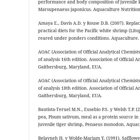
performance and body composition of juvenile
Marsupenaeus japonicus. Aquaculture Nutrition.
Amaya E., Davis A.D. y Rouse D.B. (2007). Replac
practical diets for the Pacific white shrimp (Li
reared under ponders conditions. Aquaculture. 
AOAC (Association of Official Analytical Chemists
of analysis 16th edition. Association of Official A
Gaithersburg, Maryland, EUA.
AOAC (Association of Official Analytical Chemists
of analysis 18th edition. Association of Official A
Gaithersburg, Maryland, EUA.
Bautista-Teruel M.N., Eusebio P.S. y Welsh T.P. (2
pea, Pisum sativum, meal as a protein source in p
juvenile tiger shrimp, Penaeus monodon. Aquacu
Belayneh H. y Wolde-Mariam Y. (1991). Safflower