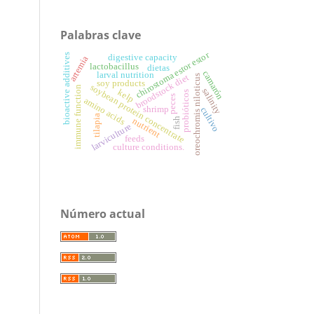
Palabras clave
chirostoma estor estor
bioactive additives
digestive capacity
artemia
lactobacillus
dietas
camarón
larval nutrition
broodstock diet
oreochromis niloticus
soy products
soybean protein concentrate
immune function
salinity
kelp
probióticos
peces
amino acids
shrimp
cultivo
tilapia
fish
nutrient
larviculture
feeds
culture conditions.
Número actual