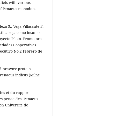
diets with various
 of Penaeus monodon.
za S., Vega-Villasante F.,
ostilla roja como insumo
oyecto Piloto. Promotora
ciedades Cooperativas
ecutivo No.2 Febrero de
id prawns: protein
Penaeus indicus (Milne
ides et du rapport
es penaeides: Penaeus
ion Université de