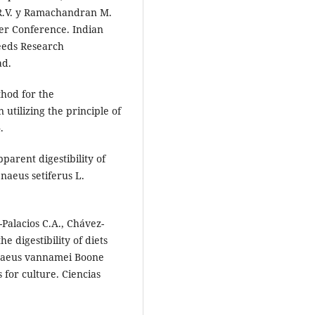
 R.V. y Ramachandran M.
wer Conference. Indian
seeds Research
ad.
thod for the
 utilizing the principle of
.
pparent digestibility of
enaeus setiferus L.
-Palacios C.A., Chávez-
e digestibility of diets
enaeus vannamei Boone
 for culture. Ciencias