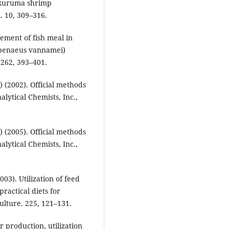
 kuruma shrimp
 10, 309–316.
ement of fish meal in
topenaeus vannamei)
262, 393–401.
) (2002). Official methods
nalytical Chemists, Inc.,
) (2005). Official methods
nalytical Chemists, Inc.,
003). Utilization of feed
ractical diets for
lture. 225, 121–131.
 production, utilization