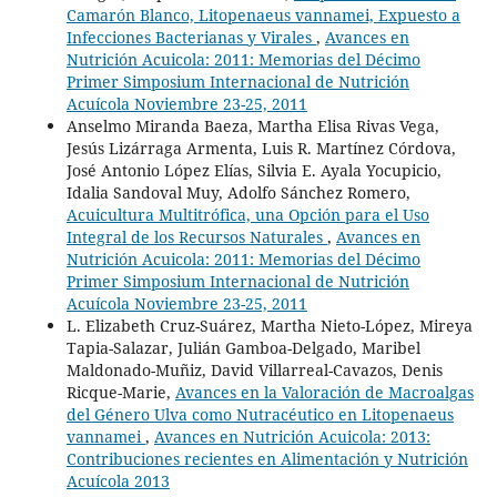
Camarón Blanco, Litopenaeus vannamei, Expuesto a
Infecciones Bacterianas y Virales
,
Avances en
Nutrición Acuicola: 2011: Memorias del Décimo
Primer Simposium Internacional de Nutrición
Acuícola Noviembre 23-25, 2011
Anselmo Miranda Baeza, Martha Elisa Rivas Vega,
Jesús Lizárraga Armenta, Luis R. Martínez Córdova,
José Antonio López Elías, Silvia E. Ayala Yocupicio,
Idalia Sandoval Muy, Adolfo Sánchez Romero,
Acuicultura Multitrófica, una Opción para el Uso
Integral de los Recursos Naturales
,
Avances en
Nutrición Acuicola: 2011: Memorias del Décimo
Primer Simposium Internacional de Nutrición
Acuícola Noviembre 23-25, 2011
L. Elizabeth Cruz-Suárez, Martha Nieto-López, Mireya
Tapia-Salazar, Julián Gamboa-Delgado, Maribel
Maldonado-Muñiz, David Villarreal-Cavazos, Denis
Ricque-Marie,
Avances en la Valoración de Macroalgas
del Género Ulva como Nutracéutico en Litopenaeus
vannamei
,
Avances en Nutrición Acuicola: 2013:
Contribuciones recientes en Alimentación y Nutrición
Acuícola 2013