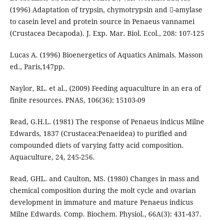
(1996) Adaptation of trypsin, chymotrypsin and -amylase
to casein level and protein source in Penaeus vannamei
(Crustacea Decapoda). J. Exp. Mar. Biol. Ecol., 208: 107-125
Lucas A. (1996) Bioenergetics of Aquatics Animals. Masson
ed., Paris,147pp.
Naylor, RL. et al., (2009) Feeding aquaculture in an era of
finite resources. PNAS, 106(36): 15103-09
Read, G.H.L. (1981) The response of Penaeus indicus Milne
Edwards, 1837 (Crustacea:Penaeidea) to purified and
compounded diets of varying fatty acid composition.
Aquaculture, 24, 245-256.
Read, GHL. and Caulton, MS. (1980) Changes in mass and
chemical composition during the molt cycle and ovarian
development in immature and mature Penaeus indicus
Milne Edwards. Comp. Biochem. Physiol., 66A(3): 431-437.