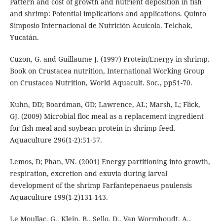
Pattern and cost of growth and nutrient deposition in fish
and shrimp: Potential implications and applications. Quinto
Simposio Internacional de Nutrición Acuícola. Telchak,
Yucatán.
Cuzon, G. and Guillaume J. (1997) Protein/Energy in shrimp.
Book on Crustacea nutrition, International Working Group
on Crustacea Nutrition, World Aquacult. Soc., pp51-70.
Kuhn, DD; Boardman, GD; Lawrence, AL; Marsh, L; Flick,
GJ. (2009) Microbial floc meal as a replacement ingredient
for fish meal and soybean protein in shrimp feed.
Aquaculture 296(1-2):51-57.
Lemos, D; Phan, VN. (2001) Energy partitioning into growth,
respiration, excretion and exuvia during larval
development of the shrimp Farfantepenaeus paulensis
Aquaculture 199(1-2)131-143.
Le Moullac, G., Klein, B., Sello, D., Van Wormhoudt, A.,