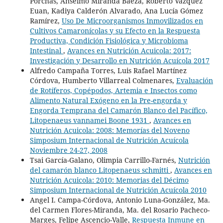
Porchas, Anselmo Miranda Baeza, Roberto Vázquez
Euan, Kadiya Calderón Alvarado, Ana Lucía Gómez
Ramírez,
Uso De Microorganismos Inmovilizados en
Cultivos Camaronícolas y su Efecto en la Respuesta
Productiva, Condición Fisiológica y Microbioma
Intestinal
,
Avances en Nutrición Acuicola: 2017:
Investigación y Desarrollo en Nutrición Acuícola 2017
Alfredo Campaña Torres, Luis Rafael Martínez
Córdova, Humberto Villarreal Colmenares,
Evaluación
de Rotíferos, Copépodos, Artemia e Insectos como
Alimento Natural Exógeno en la Pre-engorda y
Engorda Temprana del Camarón Blanco del Pacífico,
Litopenaeus vannamei Boone 1931
,
Avances en
Nutrición Acuicola: 2008: Memorías del Noveno
Simposium Internacional de Nutrición Acuícola
Noviembre 24-27, 2008
Tsai García-Galano, Olimpia Carrillo-Farnés,
Nutrición
del camarón blanco Litopenaeus schmitti
,
Avances en
Nutrición Acuicola: 2010: Memorias del Décimo
Simposium Internacional de Nutrición Acuícola 2010
Angel I. Campa-Córdova, Antonio Luna-González, Ma.
del Carmen Flores-Miranda, Ma. del Rosario Pacheco-
Marges, Felipe Ascencio-Valle,
Respuesta Inmune en