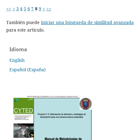
<<
<
3
4
5
6
7
8
9
>
>>
También puede
Iniciar una búsqueda de similitud avanzada
para este artículo.
Idioma
English
Español (España)