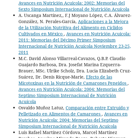
Avances en Nutrición Acuicola: 2002: Memorias del
Sexto Simposium Internacional de Nutrición Acuícola
A. Uscanga Martínez,, F.J Moyano López, C.A. Álvarez-
González, N. Perales-García,
Aplicaciones a la Mejora
de la Utilización Nutritiva del Alimento en Cíclidos
Cultivados en México
,
Avances en Nutrición Acuicola:
2011: Memorias del Décimo Primer Simposium
Internacional de Nutrición Acuícola Noviembre 23-25,
2011
M.C. David Alonso Villarreal-Cavazos, Q.B.P. Claudio
Guajardo Barbosa, Dra. Josefat Marina Ezquerra-
Brauer, MSc. Ulrike Scholz, Dra. Lucia Elizabeth Cruz-
Suárez, Dr. Denis Ricque-Marie,
Efecto de las
Micotoxinas en la Nutrición de Camarones Peneidos
,
Avances en Nutrición Acuicola: 2004: Memorias del
Septimo Simposium Internacional de Nutrición
Acuícola
Osvaldo Muñoz Latuz,
Comparación entre Extruído y
Pelletizado en Alimentos de Camarones
,
Avances en
Nutrición Acuicola: 2004: Memorias del Septimo
Simposium Internacional de Nutrición Acuícola
Luis Rafael Martínez Córdova, Marcel Martínez