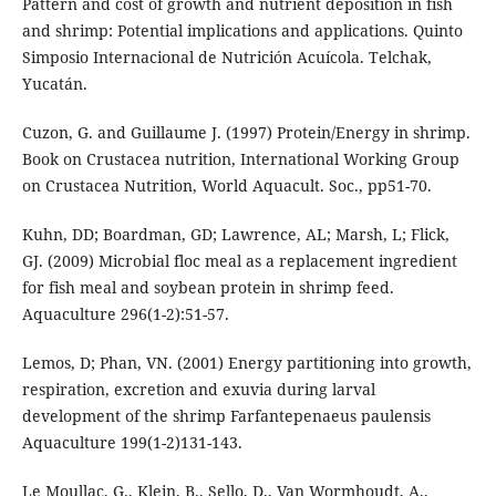
Pattern and cost of growth and nutrient deposition in fish
and shrimp: Potential implications and applications. Quinto
Simposio Internacional de Nutrición Acuícola. Telchak,
Yucatán.
Cuzon, G. and Guillaume J. (1997) Protein/Energy in shrimp.
Book on Crustacea nutrition, International Working Group
on Crustacea Nutrition, World Aquacult. Soc., pp51-70.
Kuhn, DD; Boardman, GD; Lawrence, AL; Marsh, L; Flick,
GJ. (2009) Microbial floc meal as a replacement ingredient
for fish meal and soybean protein in shrimp feed.
Aquaculture 296(1-2):51-57.
Lemos, D; Phan, VN. (2001) Energy partitioning into growth,
respiration, excretion and exuvia during larval
development of the shrimp Farfantepenaeus paulensis
Aquaculture 199(1-2)131-143.
Le Moullac, G., Klein, B., Sello, D., Van Wormhoudt, A.,