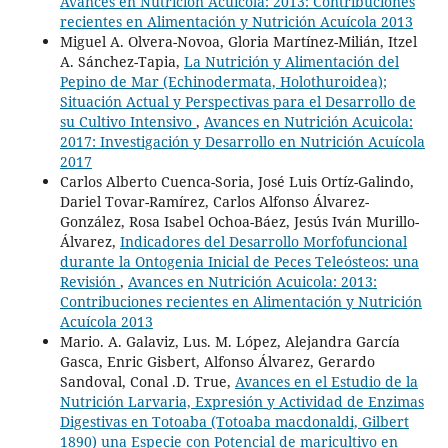
Avances en Nutrición Acuicola: 2013: Contribuciones
recientes en Alimentación y Nutrición Acuícola 2013
Miguel A. Olvera-Novoa, Gloria Martínez-Milián, Itzel
A. Sánchez-Tapia,
La Nutrición y Alimentación del
Pepino de Mar (Echinodermata, Holothuroidea);
Situación Actual y Perspectivas para el Desarrollo de
su Cultivo Intensivo
,
Avances en Nutrición Acuicola:
2017: Investigación y Desarrollo en Nutrición Acuícola
2017
Carlos Alberto Cuenca-Soria, José Luis Ortíz-Galindo,
Dariel Tovar-Ramírez, Carlos Alfonso Álvarez-
González, Rosa Isabel Ochoa-Báez, Jesús Iván Murillo-
Álvarez,
Indicadores del Desarrollo Morfofuncional
durante la Ontogenia Inicial de Peces Teleósteos: una
Revisión
,
Avances en Nutrición Acuicola: 2013:
Contribuciones recientes en Alimentación y Nutrición
Acuícola 2013
Mario. A. Galaviz, Lus. M. López, Alejandra García
Gasca, Enric Gisbert, Alfonso Álvarez, Gerardo
Sandoval, Conal .D. True,
Avances en el Estudio de la
Nutrición Larvaria, Expresión y Actividad de Enzimas
Digestivas en Totoaba (Totoaba macdonaldi, Gilbert
1890) una Especie con Potencial de maricultivo en