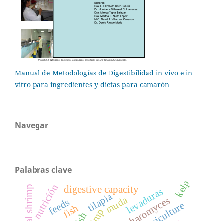
Manual de Metodologías de Digestibilidad in vivo e in
vitro para ingredientes y dietas para camarón
Navegar
Palabras clave
kelp
nutrición
digestive capacity
levaduras
tilapia
muda
sacharomyces
feeds
larviculture
fish