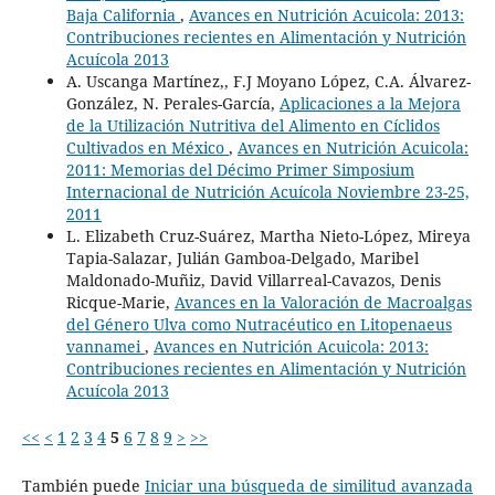
Baja California
,
Avances en Nutrición Acuicola: 2013:
Contribuciones recientes en Alimentación y Nutrición
Acuícola 2013
A. Uscanga Martínez,, F.J Moyano López, C.A. Álvarez-
González, N. Perales-García,
Aplicaciones a la Mejora
de la Utilización Nutritiva del Alimento en Cíclidos
Cultivados en México
,
Avances en Nutrición Acuicola:
2011: Memorias del Décimo Primer Simposium
Internacional de Nutrición Acuícola Noviembre 23-25,
2011
L. Elizabeth Cruz-Suárez, Martha Nieto-López, Mireya
Tapia-Salazar, Julián Gamboa-Delgado, Maribel
Maldonado-Muñiz, David Villarreal-Cavazos, Denis
Ricque-Marie,
Avances en la Valoración de Macroalgas
del Género Ulva como Nutracéutico en Litopenaeus
vannamei
,
Avances en Nutrición Acuicola: 2013:
Contribuciones recientes en Alimentación y Nutrición
Acuícola 2013
<<
<
1
2
3
4
5
6
7
8
9
>
>>
También puede
Iniciar una búsqueda de similitud avanzada