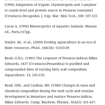
(1996) Adaptation of trypsin, chymotrypsin and -amylase
to casein level and protein source in Penaeus vannamei
(Crustacea Decapoda). J. Exp. Mar. Biol. Ecol., 208: 107-125
Lucas A. (1996) Bioenergetics of Aquatics Animals. Masson
ed., Paris,147pp.
Naylor, RL. et al., (2009) Feeding aquaculture in an era of
finite resources. PNAS, 106(36): 15103-09
Read, G.H.L. (1981) The response of Penaeus indicus Milne
Edwards, 1837 (Crustacea:Penaeidea) to purified and
compounded diets of varying fatty acid composition.
Aquaculture, 24, 245-256.
Read, GHL. and Caulton, MS. (1980) Changes in mass and
chemical composition during the molt cycle and ovarian
development in immature and mature Penaeus indicus
Milne Edwards. Comp. Biochem. Physiol., 66A(3): 431-437.