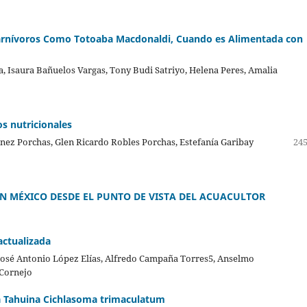
Carnívoros Como Totoaba Macdonaldi, Cuando es Alimentada con
a, Isaura Bañuelos Vargas, Tony Budi Satriyo, Helena Peres, Amalia
os nutricionales
ínez Porchas, Glen Ricardo Robles Porchas, Estefanía Garibay
245
 MÉXICO DESDE EL PUNTO DE VISTA DEL ACUACULTOR
actualizada
 José Antonio López Elías, Alfredo Campaña Torres5, Anselmo
 Cornejo
rra Tahuina Cichlasoma trimaculatum