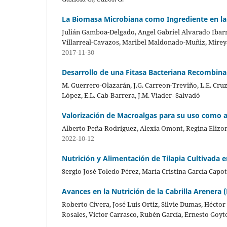
La Biomasa Microbiana como Ingrediente en la 
Julián Gamboa-Delgado, Angel Gabriel Alvarado Ibarr
Villarreal-Cavazos, Maribel Maldonado-Muñiz, Mireya
2017-11-30
Desarrollo de una Fitasa Bacteriana Recombinan
M. Guerrero-Olazarán, J.G. Carreon-Treviño, L.E. Cruz-
López, E.L. Cab-Barrera, J.M. Viader- Salvadó
Valorización de Macroalgas para su uso como a
Alberto Peña-Rodríguez, Alexia Omont, Regina Eliz
2022-10-12
Nutrición y Alimentación de Tilapia Cultivada e
Sergio José Toledo Pérez, María Cristina García Capo
Avances en la Nutrición de la Cabrilla Arenera 
Roberto Civera, José Luis Ortiz, Silvie Dumas, Hécto
Rosales, Víctor Carrasco, Rubén García, Ernesto Goyt