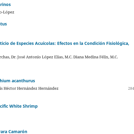
arinos
no-López
atus
o de Especies Acuícolas: Efectos en la Condición Fisiológica,
chas, Dr. José Antonio López Elías, M.C. Diana Medina Félix, M.C.
chium acanthurus
Luis Héctor Hernández Hernández
284
cific White Shrimp
 Para Camarón