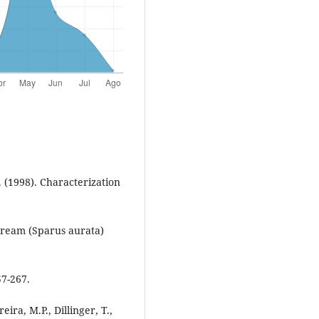
E. (1998). Characterization
abream (Sparus aurata)
57-267.
eira, M.P., Dillinger, T.,