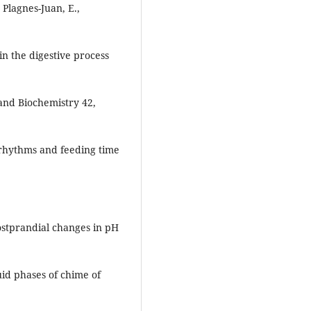
 Plagnes-Juan, E.,
in the digestive process
 and Biochemistry 42,
n rhythms and feeding time
postprandial changes in pH
uid phases of chime of