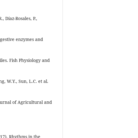
., Díaz-Rosales, P.,
digestive enzymes and
les. Fish Physiology and
g, W.Y., Sun, L.C. et al.
rnal of Agricultural and
017). Rhythms in the