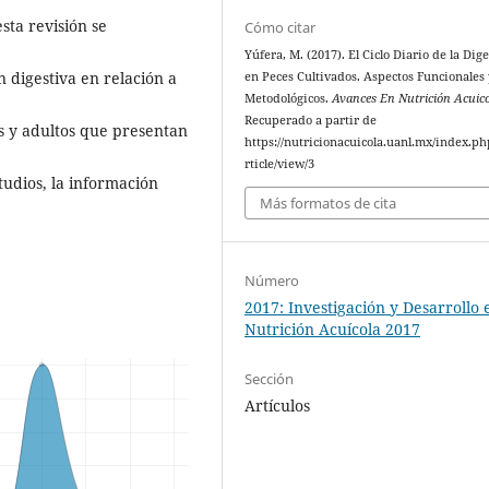
esta revisión se
Cómo citar
Yúfera, M. (2017). El Ciclo Diario de la Dig
n digestiva en relación a
en Peces Cultivados. Aspectos Funcionales 
Metodológicos.
Avances En Nutrición Acuic
Recuperado a partir de
s y adultos que presentan
https://nutricionacuicola.uanl.mx/index.ph
rticle/view/3
studios, la información
Más formatos de cita
Número
2017: Investigación y Desarrollo 
Nutrición Acuícola 2017
Sección
Artículos