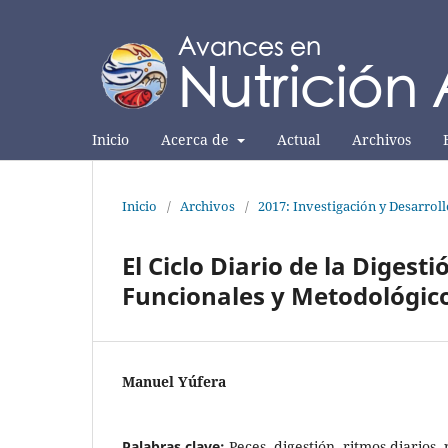
Inicio
Acerca de
Actual
Archivos
Inicio
/
Archivos
/
2017: Investigación y Desarrol
El Ciclo Diario de la Digest
Funcionales y Metodológic
Manuel Yúfera
Palabras clave:
Peces, digestión, ritmos diarios,