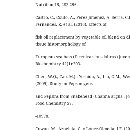
Nutrition 15, 282-296.
Castro, C., Couto, A., Pérez-Jiménez, A. Serra, C.R
Fernandes, R. et al. (2016). Effects of
fish oil replacement by vegetable oil blend on 
tissue histomorphology of
European sea bass (Dicentrarchus labrax) juveni
Biochemistry 42(1):203-
Chen, W.Q., Cao, M.J., Yoshida, A., Liu, G.M., Wen
(2009). Study on Pepsinogens
and Pepsins from Snakehead (Channa argus). Jou
Food Chemistry 57,
-10978.
Cowan, M., Azpeleta, C. y López-Olmeda, J.F. (2