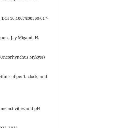
) DOI 10.1007/s00360-017-
quez, J. y Migaud, H.
 (Oncorhynchus Mykyss)
ythms of per1, clock, and
zyme activities and pH
1033–1043.