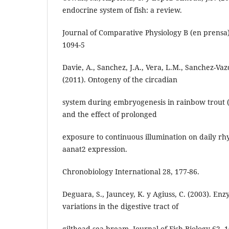
endocrine system of fish: a review.
Journal of Comparative Physiology B (en prensa
1094-5
Davie, A., Sanchez, J.A., Vera, L.M., Sanchez-Vaz
(2011). Ontogeny of the circadian
system during embryogenesis in rainbow trout
and the effect of prolonged
exposure to continuous illumination on daily rh
aanat2 expression.
Chronobiology International 28, 177-86.
Deguara, S., Jauncey, K. y Agiuss, C. (2003). En
variations in the digestive tract of
gilthead sea bream. Journal of Fish Biology 62, 