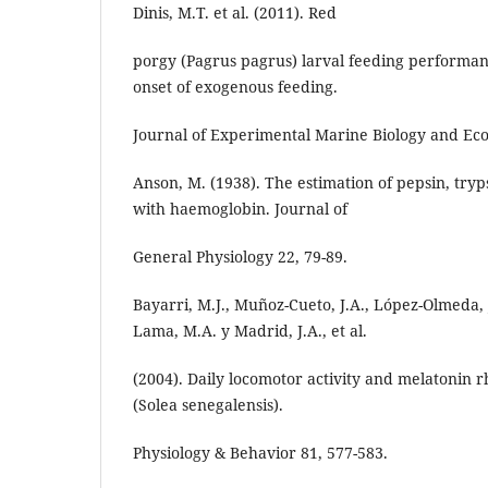
Dinis, M.T. et al. (2011). Red
porgy (Pagrus pagrus) larval feeding performan
onset of exogenous feeding.
Journal of Experimental Marine Biology and Eco
Anson, M. (1938). The estimation of pepsin, try
with haemoglobin. Journal of
General Physiology 22, 79-89.
Bayarri, M.J., Muñoz-Cueto, J.A., López-Olmeda, J
Lama, M.A. y Madrid, J.A., et al.
(2004). Daily locomotor activity and melatonin 
(Solea senegalensis).
Physiology & Behavior 81, 577-583.