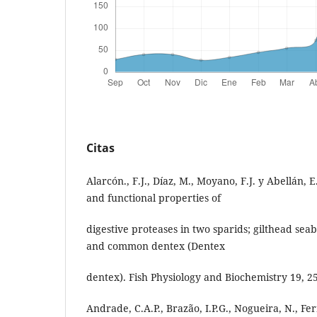
Citas
Alarcón., F.J., Díaz, M., Moyano, F.J. y Abellán, 
and functional properties of
digestive proteases in two sparids; gilthead se
and common dentex (Dentex
dentex). Fish Physiology and Biochemistry 19, 2
Andrade, C.A.P., Brazão, I.P.G., Nogueira, N., Ferr