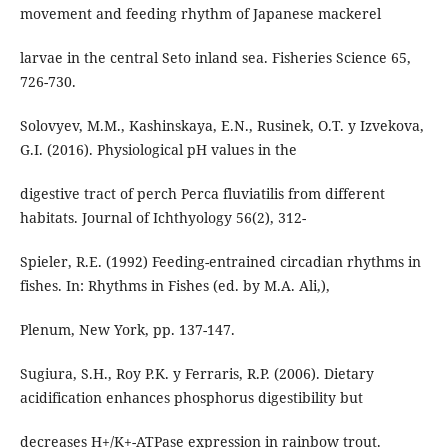
movement and feeding rhythm of Japanese mackerel
larvae in the central Seto inland sea. Fisheries Science 65,
726-730.
Solovyev, M.M., Kashinskaya, E.N., Rusinek, O.T. y Izvekova,
G.I. (2016). Physiological pH values in the
digestive tract of perch Perca fluviatilis from different
habitats. Journal of Ichthyology 56(2), 312-
Spieler, R.E. (1992) Feeding-entrained circadian rhythms in
fishes. In: Rhythms in Fishes (ed. by M.A. Ali,),
Plenum, New York, pp. 137-147.
Sugiura, S.H., Roy P.K. y Ferraris, R.P. (2006). Dietary
acidification enhances phosphorus digestibility but
decreases H+/K+-ATPase expression in rainbow trout.