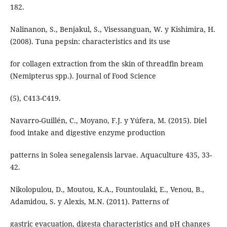
182.
Nalinanon, S., Benjakul, S., Visessanguan, W. y Kishimira, H.
(2008). Tuna pepsin: characteristics and its use
for collagen extraction from the skin of threadfin bream
(Nemipterus spp.). Journal of Food Science
(5), C413-C419.
Navarro-Guillén, C., Moyano, F.J. y Yúfera, M. (2015). Diel
food intake and digestive enzyme production
patterns in Solea senegalensis larvae. Aquaculture 435, 33-
42.
Nikolopulou, D., Moutou, K.A., Fountoulaki, E., Venou, B.,
Adamidou, S. y Alexis, M.N. (2011). Patterns of
gastric evacuation, digesta characteristics and pH changes