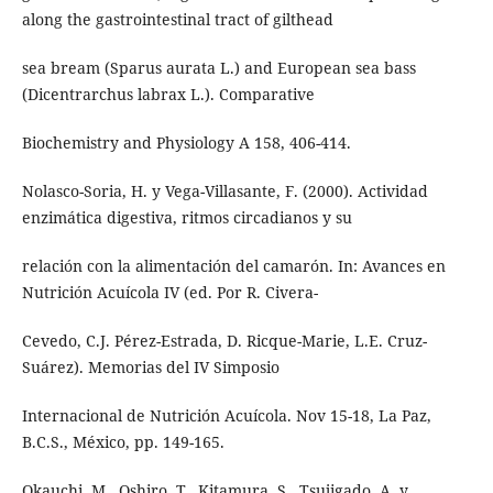
along the gastrointestinal tract of gilthead
sea bream (Sparus aurata L.) and European sea bass
(Dicentrarchus labrax L.). Comparative
Biochemistry and Physiology A 158, 406-414.
Nolasco-Soria, H. y Vega-Villasante, F. (2000). Actividad
enzimática digestiva, ritmos circadianos y su
relación con la alimentación del camarón. In: Avances en
Nutrición Acuícola IV (ed. Por R. Civera-
Cevedo, C.J. Pérez-Estrada, D. Ricque-Marie, L.E. Cruz-
Suárez). Memorias del IV Simposio
Internacional de Nutrición Acuícola. Nov 15-18, La Paz,
B.C.S., México, pp. 149-165.
Okauchi, M., Oshiro, T., Kitamura, S., Tsujigado, A. y