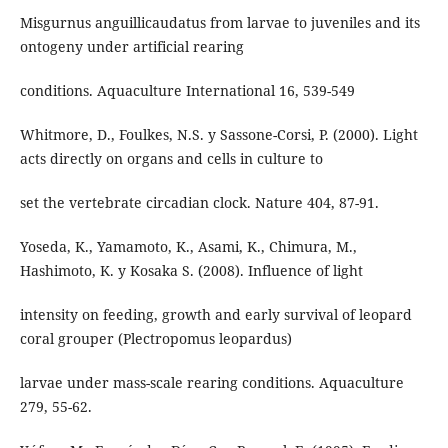
Misgurnus anguillicaudatus from larvae to juveniles and its
ontogeny under artificial rearing
conditions. Aquaculture International 16, 539-549
Whitmore, D., Foulkes, N.S. y Sassone-Corsi, P. (2000). Light
acts directly on organs and cells in culture to
set the vertebrate circadian clock. Nature 404, 87-91.
Yoseda, K., Yamamoto, K., Asami, K., Chimura, M.,
Hashimoto, K. y Kosaka S. (2008). Influence of light
intensity on feeding, growth and early survival of leopard
coral grouper (Plectropomus leopardus)
larvae under mass-scale rearing conditions. Aquaculture
279, 55-62.