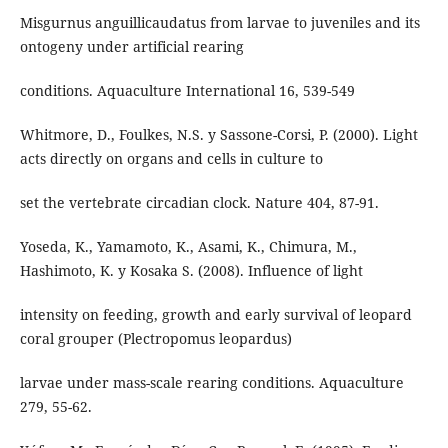
Misgurnus anguillicaudatus from larvae to juveniles and its
ontogeny under artificial rearing
conditions. Aquaculture International 16, 539-549
Whitmore, D., Foulkes, N.S. y Sassone-Corsi, P. (2000). Light
acts directly on organs and cells in culture to
set the vertebrate circadian clock. Nature 404, 87-91.
Yoseda, K., Yamamoto, K., Asami, K., Chimura, M.,
Hashimoto, K. y Kosaka S. (2008). Influence of light
intensity on feeding, growth and early survival of leopard
coral grouper (Plectropomus leopardus)
larvae under mass-scale rearing conditions. Aquaculture
279, 55-62.