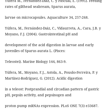
Yúfera M., Fernández-Díaz, C. y Pascual, E. (1995). Feeding
rates of gilthead seabream, Sparus aurata,
larvae on microcapsules. Aquaculture 34, 257-268.
Yúfera, M., Fernández-Dıáz, C., Vidaurreta, A., Cara, J.B. y
Moyano, F.J. (2004). Gastrointestinal pH and
development of the acid digestion in larvae and early
juveniles of Sparus aurata L. (Pisces:
Teleostei). Marine Biology 144, 863-9.
Yúfera, M., Moyano, F.J., Astola, A., Pousão-Ferreira, P. y
Martínez-Rodríguez, G. (2012). Acidic digestion
in a teleost: Postprandial and circadian pattern of gastric
pH, pepsin activity, and pepsinogen and
proton pump mRNAs expression. PLoS ONE 7(3) e33687.