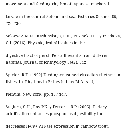
movement and feeding rhythm of Japanese mackerel
larvae in the central Seto inland sea. Fisheries Science 65,
726-730.
Solovyev, M.M., Kashinskaya, E.N., Rusinek, O.T. y Izvekova,
G.I. (2016). Physiological pH values in the
digestive tract of perch Perca fluviatilis from different
habitats. Journal of Ichthyology 56(2), 312-
Spieler, R.E. (1992) Feeding-entrained circadian rhythms in
fishes. In: Rhythms in Fishes (ed. by M.A. Ali,),
Plenum, New York, pp. 137-147.
Sugiura, S.H., Roy P.K. y Ferraris, R.P. (2006). Dietary
acidification enhances phosphorus digestibility but
decreases H+/K+-ATPase expression in rainbow trout.