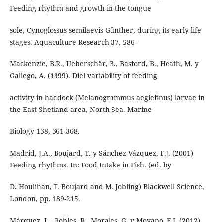
Feeding rhythm and growth in the tongue
sole, Cynoglossus semilaevis Günther, during its early life
stages. Aquaculture Research 37, 586-
Mackenzie, B.R., Ueberschär, B., Basford, B., Heath, M. y
Gallego, A. (1999). Diel variability of feeding
activity in haddock (Melanogrammus aeglefinus) larvae in
the East Shetland area, North Sea. Marine
Biology 138, 361-368.
Madrid, J.A., Boujard, T. y Sánchez-Vázquez, F.J. (2001)
Feeding rhythms. In: Food Intake in Fish. (ed. by
D. Houlihan, T. Boujard and M. Jobling) Blackwell Science,
London, pp. 189-215.
Márquez, L., Robles, R., Morales, G. y Moyano, F.J. (2012).