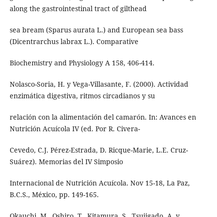
along the gastrointestinal tract of gilthead
sea bream (Sparus aurata L.) and European sea bass
(Dicentrarchus labrax L.). Comparative
Biochemistry and Physiology A 158, 406-414.
Nolasco-Soria, H. y Vega-Villasante, F. (2000). Actividad
enzimática digestiva, ritmos circadianos y su
relación con la alimentación del camarón. In: Avances en
Nutrición Acuícola IV (ed. Por R. Civera-
Cevedo, C.J. Pérez-Estrada, D. Ricque-Marie, L.E. Cruz-
Suárez). Memorias del IV Simposio
Internacional de Nutrición Acuícola. Nov 15-18, La Paz,
B.C.S., México, pp. 149-165.
Okauchi, M., Oshiro, T., Kitamura, S., Tsujigado, A. y