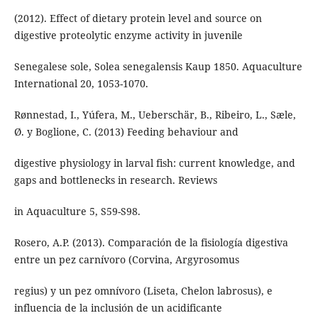
(2012). Effect of dietary protein level and source on
digestive proteolytic enzyme activity in juvenile
Senegalese sole, Solea senegalensis Kaup 1850. Aquaculture
International 20, 1053-1070.
Rønnestad, I., Yúfera, M., Ueberschär, B., Ribeiro, L., Sæle,
Ø. y Boglione, C. (2013) Feeding behaviour and
digestive physiology in larval fish: current knowledge, and
gaps and bottlenecks in research. Reviews
in Aquaculture 5, S59-S98.
Rosero, A.P. (2013). Comparación de la fisiología digestiva
entre un pez carnívoro (Corvina, Argyrosomus
regius) y un pez omnívoro (Liseta, Chelon labrosus), e
influencia de la inclusión de un acidificante