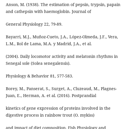
Anson, M. (1938). The estimation of pepsin, trypsin, papain
and cathepsin with haemoglobin. Journal of
General Physiology 22, 79-89.
Bayarri, M.J., Muñoz-Cueto, J.A., López-Olmeda, J.F., Vera,
L.M., Rol de Lama, M.A. y Madrid, J.A., et al.
(2004). Daily locomotor activity and melatonin rhythms in
Senegal sole (Solea senegalensis).
Physiology & Behavior 81, 577-583.
Borey, M., Panserat, S., Surget, A., Cluzeaud, M., Plagnes-
Juan, E., Herman, A. et al. (2016). Postprandial
kinetics of gene expression of proteins involved in the
digestive process in rainbow trout (O. mykiss)
and impact of diet composition. Fish Physiology and