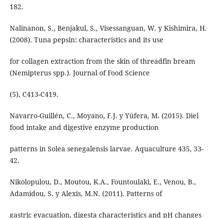
182.
Nalinanon, S., Benjakul, S., Visessanguan, W. y Kishimira, H.
(2008). Tuna pepsin: characteristics and its use
for collagen extraction from the skin of threadfin bream
(Nemipterus spp.). Journal of Food Science
(5), C413-C419.
Navarro-Guillén, C., Moyano, F.J. y Yúfera, M. (2015). Diel
food intake and digestive enzyme production
patterns in Solea senegalensis larvae. Aquaculture 435, 33-
42.
Nikolopulou, D., Moutou, K.A., Fountoulaki, E., Venou, B.,
Adamidou, S. y Alexis, M.N. (2011). Patterns of
gastric evacuation, digesta characteristics and pH changes