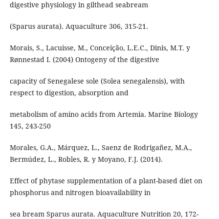
digestive physiology in gilthead seabream
(Sparus aurata). Aquaculture 306, 315-21.
Morais, S., Lacuisse, M., Conceição, L.E.C., Dinis, M.T. y
Rønnestad I. (2004) Ontogeny of the digestive
capacity of Senegalese sole (Solea senegalensis), with
respect to digestion, absorption and
metabolism of amino acids from Artemia. Marine Biology
145, 243-250
Morales, G.A., Márquez, L., Saenz de Rodrigañez, M.A.,
Bermúdez, L., Robles, R. y Moyano, F.J. (2014).
Effect of phytase supplementation of a plant-based diet on
phosphorus and nitrogen bioavailability in
sea bream Sparus aurata. Aquaculture Nutrition 20, 172-