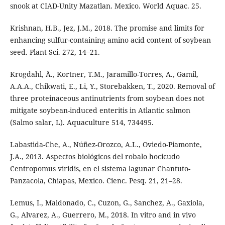
snook at CIAD-Unity Mazatlan. Mexico. World Aquac. 25.
Krishnan, H.B., Jez, J.M., 2018. The promise and limits for
enhancing sulfur-containing amino acid content of soybean
seed. Plant Sci. 272, 14–21.
Krogdahl, Å., Kortner, T.M., Jaramillo-Torres, A., Gamil,
A.A.A., Chikwati, E., Li, Y., Storebakken, T., 2020. Removal of
three proteinaceous antinutrients from soybean does not
mitigate soybean-induced enteritis in Atlantic salmon
(Salmo salar, L). Aquaculture 514, 734495.
Labastida-Che, A., Núñez-Orozco, A.L., Oviedo-Piamonte,
J.A., 2013. Aspectos biológicos del robalo hocicudo
Centropomus viridis, en el sistema lagunar Chantuto-
Panzacola, Chiapas, Mexico. Cienc. Pesq. 21, 21–28.
Lemus, I., Maldonado, C., Cuzon, G., Sanchez, A., Gaxiola,
G., Alvarez, A., Guerrero, M., 2018. In vitro and in vivo