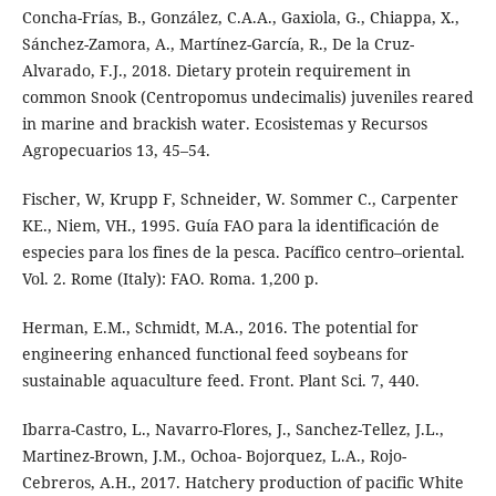
Concha-Frías, B., González, C.A.A., Gaxiola, G., Chiappa, X.,
Sánchez-Zamora, A., Martínez-García, R., De la Cruz-
Alvarado, F.J., 2018. Dietary protein requirement in
common Snook (Centropomus undecimalis) juveniles reared
in marine and brackish water. Ecosistemas y Recursos
Agropecuarios 13, 45–54.
Fischer, W, Krupp F, Schneider, W. Sommer C., Carpenter
KE., Niem, VH., 1995. Guía FAO para la identificación de
especies para los fines de la pesca. Pacífico centro–oriental.
Vol. 2. Rome (Italy): FAO. Roma. 1,200 p.
Herman, E.M., Schmidt, M.A., 2016. The potential for
engineering enhanced functional feed soybeans for
sustainable aquaculture feed. Front. Plant Sci. 7, 440.
Ibarra-Castro, L., Navarro-Flores, J., Sanchez-Tellez, J.L.,
Martinez-Brown, J.M., Ochoa- Bojorquez, L.A., Rojo-
Cebreros, A.H., 2017. Hatchery production of pacific White