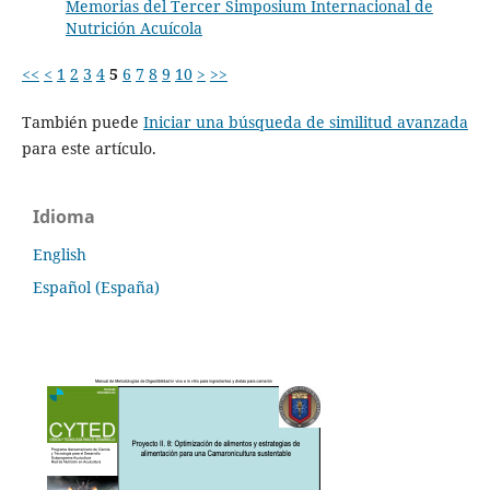
Memorias del Tercer Simposium Internacional de
Nutrición Acuícola
<<
<
1
2
3
4
5
6
7
8
9
10
>
>>
También puede
Iniciar una búsqueda de similitud avanzada
para este artículo.
Idioma
English
Español (España)