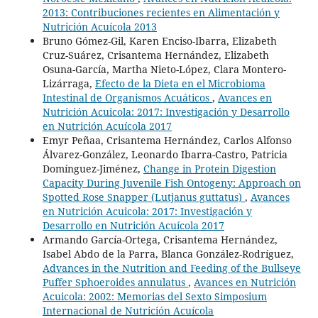
2013: Contribuciones recientes en Alimentación y
Nutrición Acuícola 2013
Bruno Gómez-Gil, Karen Enciso-Ibarra, Elizabeth
Cruz-Suárez, Crisantema Hernández, Elizabeth
Osuna-García, Martha Nieto-López, Clara Montero-
Lizárraga,
Efecto de la Dieta en el Microbioma
Intestinal de Organismos Acuáticos
,
Avances en
Nutrición Acuicola: 2017: Investigación y Desarrollo
en Nutrición Acuícola 2017
Emyr Peñaa, Crisantema Hernández, Carlos Alfonso
Álvarez-González, Leonardo Ibarra-Castro, Patricia
Domínguez-Jiménez,
Change in Protein Digestion
Capacity During Juvenile Fish Ontogeny: Approach on
Spotted Rose Snapper (Lutjanus guttatus)
,
Avances
en Nutrición Acuicola: 2017: Investigación y
Desarrollo en Nutrición Acuícola 2017
Armando García-Ortega, Crisantema Hernández,
Isabel Abdo de la Parra, Blanca González-Rodríguez,
Advances in the Nutrition and Feeding of the Bullseye
Puffer Sphoeroides annulatus
,
Avances en Nutrición
Acuicola: 2002: Memorias del Sexto Simposium
Internacional de Nutrición Acuícola