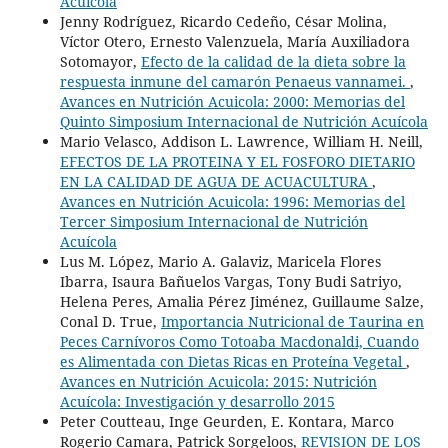
Acuícola
Jenny Rodríguez, Ricardo Cedeño, César Molina,
Víctor Otero, Ernesto Valenzuela, María Auxiliadora
Sotomayor,
Efecto de la calidad de la dieta sobre la
respuesta inmune del camarón Penaeus vannamei.
,
Avances en Nutrición Acuicola: 2000: Memorias del
Quinto Simposium Internacional de Nutrición Acuícola
Mario Velasco, Addison L. Lawrence, William H. Neill,
EFECTOS DE LA PROTEINA Y EL FOSFORO DIETARIO
EN LA CALIDAD DE AGUA DE ACUACULTURA
,
Avances en Nutrición Acuicola: 1996: Memorias del
Tercer Simposium Internacional de Nutrición
Acuícola
Lus M. López, Mario A. Galaviz, Maricela Flores
Ibarra, Isaura Bañuelos Vargas, Tony Budi Satriyo,
Helena Peres, Amalia Pérez Jiménez, Guillaume Salze,
Conal D. True,
Importancia Nutricional de Taurina en
Peces Carnívoros Como Totoaba Macdonaldi, Cuando
es Alimentada con Dietas Ricas en Proteína Vegetal
,
Avances en Nutrición Acuicola: 2015: Nutrición
Acuícola: Investigación y desarrollo 2015
Peter Coutteau, Inge Geurden, E. Kontara, Marco
Rogerio Camara, Patrick Sorgeloos,
REVISION DE LOS