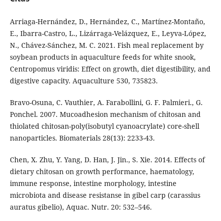
Arriaga-Hernández, D., Hernández, C., Martínez-Montaño,
E., Ibarra-Castro, L., Lizárraga-Velázquez, E., Leyva-López,
N., Chávez-Sánchez, M. C. 2021. Fish meal replacement by
soybean products in aquaculture feeds for white snook,
Centropomus viridis: Effect on growth, diet digestibility, and
digestive capacity. Aquaculture 530, 735823.
Bravo-Osuna, C. Vauthier, A. Farabollini, G. F. Palmieri., G.
Ponchel. 2007. Mucoadhesion mechanism of chitosan and
thiolated chitosan-poly(isobutyl cyanoacrylate) core-shell
nanoparticles. Biomaterials 28(13): 2233-43.
Chen, X. Zhu, Y. Yang, D. Han, J. Jin., S. Xie. 2014. Effects of
dietary chitosan on growth performance, haematology,
immune response, intestine morphology, intestine
microbiota and disease resistanse in gibel carp (carassius
auratus gibelio), Aquac. Nutr. 20: 532–546.