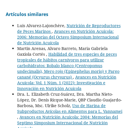
Artículos similares
Luis Alvarez-Lajonchère,
Nutrición de Reproductores
de Peces Marinos
,
Avances en Nutrición Acuicola:
2006: Memorías del Octavo Simposium Internacional
de Nutrición Acuícola
Martin Arenas, Alvaro Barreto, Maria Gabriela
Gaxiola Cortés ,
Habilidad de tres especies de peces
tropicales de hábitos carnívoros para utilizar
carbohidratos: Robalo blanco (Centropomus
undecimalis), Mero rojo (Epinephelus morio) y Pargo
canané (Ocyurus chrysurus)
,
Avances en Nutrición
Acuicola: Vol. 1 Núm. 1 (2022): Investigación e
Innovación en Nutrición Acuícola
Dra. L. Elizabeth Cruz-Suárez, Dra. Martha Nieto-
López, Dr. Denis Ricque-Marie, QBP Claudio Guajardo-
Barbosa, Msc. Ulrike Scholz,
Uso de Harina de
Subproductos Avícolas en Alimentos para L. Vannamei
,
Avances en Nutrición Acuicola: 2004: Memorias del
Septimo Simposium Internacional de Nutrición