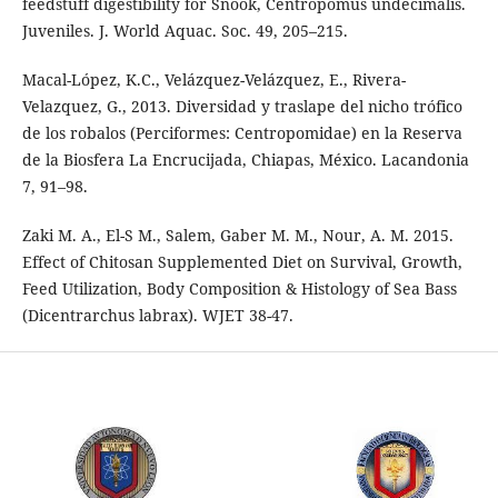
feedstuff digestibility for Snook, Centropomus undecimalis.
Juveniles. J. World Aquac. Soc. 49, 205–215.
Macal-López, K.C., Velázquez-Velázquez, E., Rivera-
Velazquez, G., 2013. Diversidad y traslape del nicho trófico
de los robalos (Perciformes: Centropomidae) en la Reserva
de la Biosfera La Encrucijada, Chiapas, México. Lacandonia
7, 91–98.
Zaki M. A., El-S M., Salem, Gaber M. M., Nour, A. M. 2015.
Effect of Chitosan Supplemented Diet on Survival, Growth,
Feed Utilization, Body Composition & Histology of Sea Bass
(Dicentrarchus labrax). WJET 38-47.